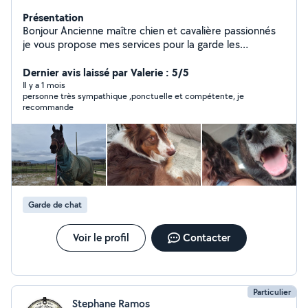
Présentation
Bonjour Ancienne maître chien et cavalière passionnés
je vous propose mes services pour la garde les
promenades et visite a domicile de vos adorable boule
de poiles Habituée a travaillé avec tout types d'animaux
Dernier avis laissé par Valerie : 5/5
je suis douce patiente et responsable Maman d'un petit
Il y a 1 mois
personne très sympathique ,ponctuelle et compétente, je
garçon de 6 ans je propose également mes services en
recommande
temps que nounous étant en reprise d'étude a la
maison Secteur montelimar
Garde de chat
Voir le profil
Contacter
Particulier
Stephane Ramos