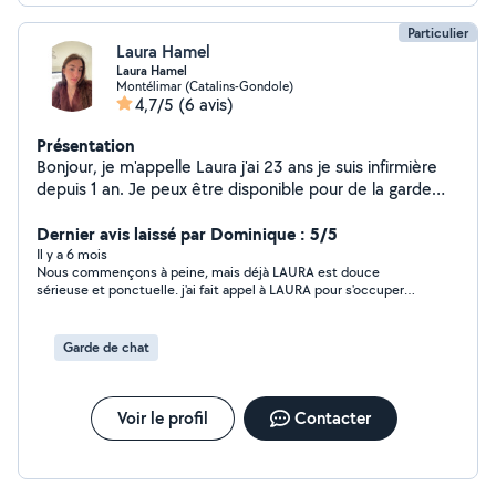
Particulier
Laura Hamel
Laura Hamel
Montélimar (Catalins-Gondole)
4,7/5
(6 avis)
Présentation
Bonjour, je m'appelle Laura j'ai 23 ans je suis infirmière
depuis 1 an. Je peux être disponible pour de la garde
d'enfants et du ménage ( shampouineuse, gîte, ménage
quotidien ) sur des jours flexibles . Je peux aussi être
Dernier avis laissé par Dominique : 5/5
disponible pour garder vos animaux ( chats, NACS) en
Il y a 6 mois
Nous commençons à peine, mais déjà LAURA est douce
votre absence. Étant famille d'accueil pour chats j'ai de
sérieuse et ponctuelle. j'ai fait appel à LAURA pour s'occuper
l'expérience avec les félins.
d'enfants de 6 ans et 10 ans.
Garde de chat
Voir le profil
Contacter