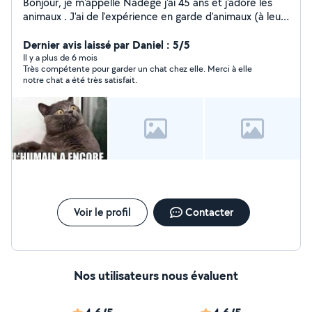
Bonjour, je m'appelle Nadège j'ai 45 ans et j'adore les
animaux . J'ai de l'expérience en garde d'animaux (à leurs
domiciles et au nôtre) que ce soit pour jouer, câliner,
brosser, nettoyer les litières, sortir votre compagnon,
Dernier avis laissé par Daniel : 5/5
pendant votre travail ou vos absences, nourrir vos
Il y a plus de 6 mois
Très compétente pour garder un chat chez elle. Merci à elle
poissons, ou votre lapin et arroser vos plantes, mes
notre chat a été très satisfait.
enfants sont souvent avec moi et ravis de jouer et
câliner vos boules de poils ou d'écailles. J'ai plusieurs
recommandations, sur différentes espèces d'animaux,
chien, chat, lapin, poisson.... N'hésitez pas si vous voulez
plus d'informations, belle journée
Voir le profil
Contacter
Nos utilisateurs nous évaluent