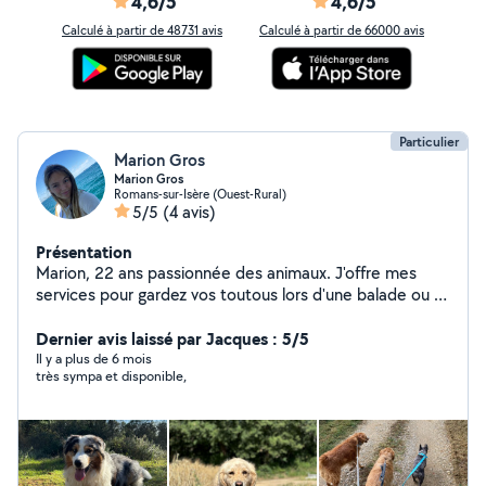
4,6/5
4,6/5
Calculé à partir de 48731 avis
Calculé à partir de 66000 avis
Particulier
Marion Gros
Marion Gros
Romans-sur-Isère (Ouest-Rural)
5/5
(4 avis)
Présentation
Marion, 22 ans passionnée des animaux. J'offre mes
services pour gardez vos toutous lors d'une balade ou à
votre domicile. Certifiée par L'ACACED. N'hésitez pas à
m'envoyez un message pour plus d'infos
Dernier avis laissé par Jacques : 5/5
Il y a plus de 6 mois
très sympa et disponible,