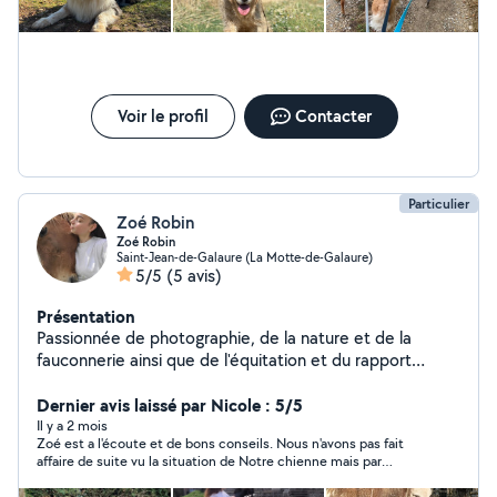
Voir le profil
Contacter
Particulier
Zoé Robin
Zoé Robin
Saint-Jean-de-Galaure (La Motte-de-Galaure)
5/5
(5 avis)
Présentation
Passionnée de photographie, de la nature et de la
fauconnerie ainsi que de l'équitation et du rapport
humain avec l'animal.
Dernier avis laissé par Nicole : 5/5
Il y a 2 mois
Zoé est a l'écoute et de bons conseils. Nous n'avons pas fait
affaire de suite vu la situation de Notre chienne mais par
contre dès que qu'elle sera stabilisée nous pourrons la
contacter.