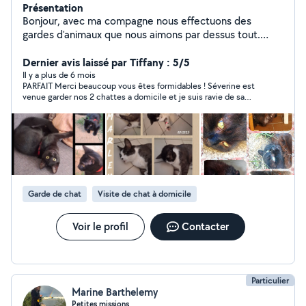
Présentation
Bonjour, avec ma compagne nous effectuons des
gardes d'animaux que nous aimons par dessus tout.
Uniquement en visites ( nous pouvons faire exception
pour chatons ) car nous avons des chats très peu
Dernier avis laissé par Tiffany : 5/5
sociables , nous pouvons garder a notre domicile les
Il y a plus de 6 mois
PARFAIT Merci beaucoup vous êtes formidables ! Séverine est
animaux en cage sans soucis . N'hésitez pas a nous
venue garder nos 2 chattes a domicile et je suis ravie de sa
contacter. Nous pouvons également aider à diverses
prestation que je recommande fortement. Gentille
taches ( nettoyage particulier, locations courte durée,
bienveillante et serviable je vous remercie ! A très vite pour
etat des lieux , livraisons de courses ...) Mes centres
une prochaine garde
d'intérêts sont les loisirs creatifs . Bonne journée à tous.
Garde de chat
Visite de chat à domicile
Voir le profil
Contacter
Particulier
Marine Barthelemy
Petites missions