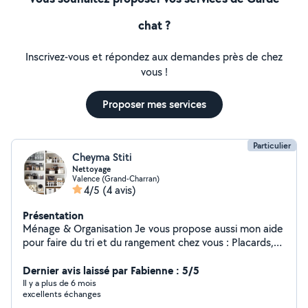
chat ?
Inscrivez-vous et répondez aux demandes près de chez
vous !
Proposer mes services
Particulier
Cheyma Stiti
Nettoyage
Valence (Grand-Charran)
4/5
(4 avis)
Présentation
Ménage & Organisation Je vous propose aussi mon aide
pour faire du tri et du rangement chez vous : Placards,
Cellier, Dressing, etc. Désencombrement du garage et
autres espaces de stockage, pour alléger votre
Dernier avis laissé par Fabienne : 5/5
intérieur. Je vous apporterai les astuces nécessaires
Il y a plus de 6 mois
excellents échanges
pour garder une maison toujours bien rangée. N'hésitez