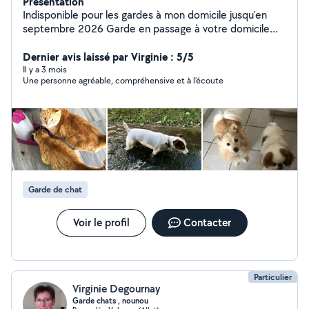
Présentation
Indisponible pour les gardes à mon domicile jusqu'en
septembre 2026 Garde en passage à votre domicile
toujours possible N'hésitez pas à me contacter pour
plus de renseignements car je n'ai pas d'abonnement
Dernier avis laissé par Virginie : 5/5
premium qui me permet de vous répondre à chaque
Il y a 3 mois
Une personne agréable, compréhensive et à l’écoute
fois. J'habite Bourg les Valence et je vous propose mes
services pour prendre soin de vos animaux de
compagnie (chiens, chats, nac et oiseaux) durant vos
absences sur un week-end ou sur une durée plus longue
en garde à mon domicile ou en passage chez vous pour
les nourrir, les promener et les câliner. Charlotte.
Garde de chat
Voir le profil
Contacter
Particulier
Virginie Degournay
Garde chats , nounou