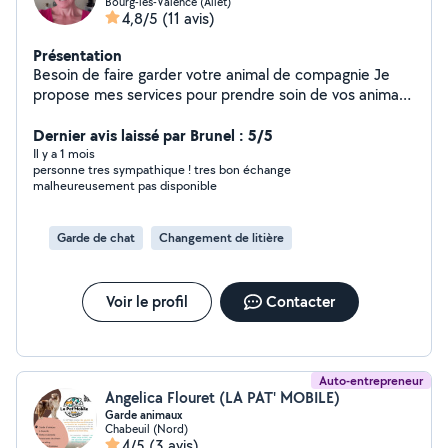
Bourg-lès-Valence (Allet)
4,8/5
(11 avis)
Présentation
Besoin de faire garder votre animal de compagnie Je
propose mes services pour prendre soin de vos animaux
de compagnie ( chats)pendant vos absences . J ai moi
même deux adorables chats. Je suis à votre écoute
Dernier avis laissé par Brunel : 5/5
selon vos besoins. Ayant un CAP petite enfance, je fait
Il y a 1 mois
personne tres sympathique ! tres bon échange
également de la garde d enfants à domicile depuis 20
malheureusement pas disponible
ans. Et pourquoi pas quelques prestations de ménage
selon mes disponibilités. Je suis autonome, dynamique
et discrète. Je me déplace dans un rayon de 10 kms.
Garde de chat
Changement de litière
Voir le profil
Contacter
Auto-entrepreneur
Angelica Flouret (LA PAT' MOBILE)
Garde animaux
Chabeuil (Nord)
4/5
(3 avis)