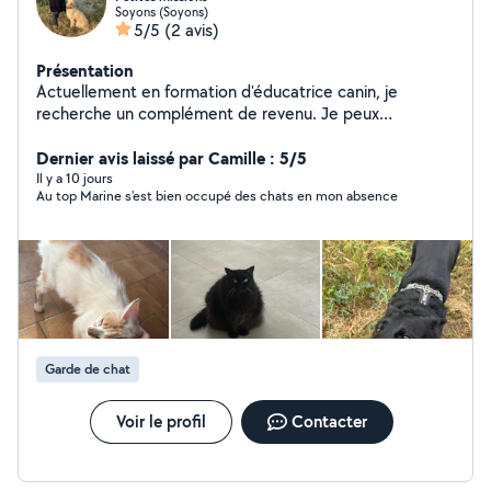
Soyons (Soyons)
5/5
(2 avis)
Présentation
Actuellement en formation d'éducatrice canin, je
recherche un complément de revenu. Je peux
évidemment balader vos loulous ou venir m'occuper de
vos chats, (plus compliqué pour les chiens sur de la
Dernier avis laissé par Camille : 5/5
garde sur plusieurs jours en fonction du nombre de
Il y a 10 jours
Au top Marine s'est bien occupé des chats en mon absence
kilomètres a faire), mais aussi rendre des services
divers. Au plaisir de vous rendre service !
Garde de chat
Voir le profil
Contacter