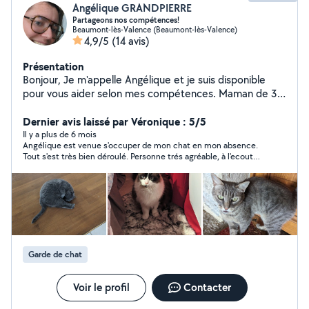
Angélique GRANDPIERRE
Partageons nos compétences!
Beaumont-lès-Valence (Beaumont-lès-Valence)
4,9/5
(14 avis)
Présentation
Bonjour, Je m'appelle Angélique et je suis disponible
pour vous aider selon mes compétences. Maman de 3
enfants avec 1 chien et 1 chat à la maison, je peux
dépanner par ci par là. Mon conjoint m'aide également si
Dernier avis laissé par Véronique : 5/5
besoin. Faisons connaissance et partageons nos savoirs
Il y a plus de 6 mois
Angélique est venue s'occuper de mon chat en mon absence.
! Votre "voisine"
Tout s'est très bien déroulé. Personne trés agréable, à l'ecoute,
qui donne des nouvelles et envoie des photos lors de sa
mission. En bref, tout était parfait, je la recommande à 200 %;
Garde de chat
Voir le profil
Contacter