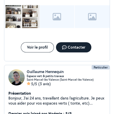
pas à me contacter
Voir le profil
Contacter
Particulier
Guillaume Hennequin
Espace vert & petits travaux
Saint-Marcel-lès-Valence (Saint-Marcel-lès-Valence)
5/5
(3 avis)
Présentation
Bonjour, J'ai 24 ans, travaillant dans l'agriculture. Je peux
vous aider pour vos espaces verts ( tonte, etc)
m'occuper de vos animaux et plantes pendant vos
vacances, et faire de petit travaux de bricolage. Je sais
Dernier avis laissé par Noémie : 5/5