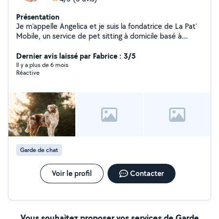
Présentation
Je m'appelle Angelica et je suis la fondatrice de La Pat'
Mobile, un service de pet sitting à domicile basé à
Chabeuil et ses alentours. Passionnée par les animaux
depuis toujours, je vous propose de prendre soin de vos
Dernier avis laissé par Fabrice : 3/5
compagnons comme s'ils étaient les miens, que ce soit
Il y a plus de 6 mois
Réactive
chez vous ou à mon domicile. Promenades, visites, soins
quotidiens, jeux, câlins tout est pensé pour leur bien-
être et votre tranquillité. Je suis à l'écoute de leurs
habitudes et de vos besoins, pour des prestations sur
mesure et de qualité.
Garde de chat
Voir le profil
Contacter
Vous souhaitez proposer vos services de Garde