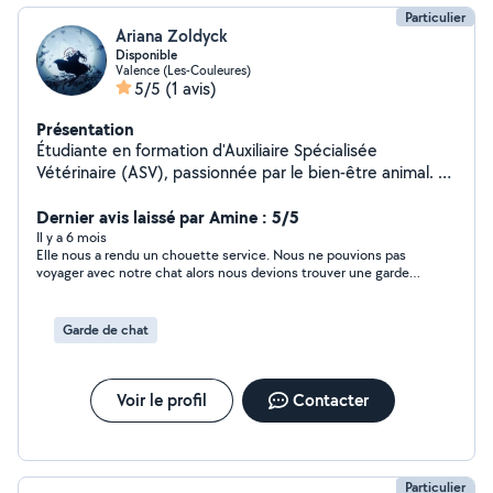
Particulier
Ariana Zoldyck
Disponible
Valence (Les-Couleures)
5/5
(1 avis)
Présentation
Étudiante en formation d'Auxiliaire Spécialisée
Vétérinaire (ASV), passionnée par le bien-être animal. Je
propose des visites à domicile pour m'occuper de vos
animaux : promenades, repas, jeux, administration de
Dernier avis laissé par Amine : 5/5
traitements (sur ordonnance), soins de base et
Il y a 6 mois
Elle nous a rendu un chouette service. Nous ne pouvions pas
beaucoup d'attention.
voyager avec notre chat alors nous devions trouver une garde
pour notre chat à la dernière minute. Une Personne très
sérieuse.
Garde de chat
Voir le profil
Contacter
Particulier