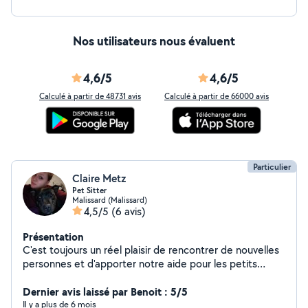
Nos utilisateurs nous évaluent
4,6/5
4,6/5
Calculé à partir de 48731 avis
Calculé à partir de 66000 avis
Particulier
Claire Metz
Pet Sitter
Malissard (Malissard)
4,5/5
(6 avis)
Présentation
C'est toujours un réel plaisir de rencontrer de nouvelles
personnes et d'apporter notre aide pour les petits
tracas du quotidien. Je suis assistante maternelle et pet
sitter de temps en temps.
Dernier avis laissé par Benoit : 5/5
Il y a plus de 6 mois