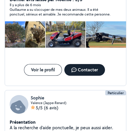
également conduire les pelleteuses ( j'ai mon Caces) et
Il y a plus de 6 mois
Guillaume a su s’occuper de mes deux animaux. Il a été
tout type de matériel agricole. Je peux faire des vidéos
ponctuel, sérieux et aimable. Je recommande cette personne.
et photos avec mon drone DJI ! Montage vidéo
disponible également ! Au plaisir ! Cordialement
Voir le profil
Contacter
Particulier
Sophie
Valence (Jappe-Renard)
5/5
(6 avis)
Présentation
A la recherche d'aide ponctuelle, je peux aussi aider.