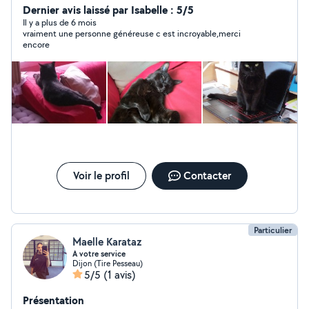
aux devoirs (anglais, français). Garde de chat (j'en ai moi
Dernier avis laissé par Isabelle : 5/5
même, une minette). Aide informatique.
Il y a plus de 6 mois
vraiment une personne généreuse c est incroyable,merci
encore
Voir le profil
Contacter
Particulier
Maelle Karataz
A votre service
Dijon (Tire Pesseau)
5/5
(1 avis)
Présentation