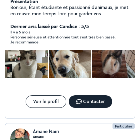
Présentation
Bonjour, Étant étudiante et passionné d'animaux, je met
en œuvre mon temps libre pour garder vos
compagnons, que ce soit pour aller leur rendre visite, les
garder, ou juste leur tenir compagnie. Véhiculée
Dernier avis laissé par Candice : 5/5
N'hésitez pas à me contacter pour plus d'informations :)
Il y a 6 mois
Personne sérieuse et attentionnée tout s’est très bien passé.
Je recommande !
Voir le profil
Contacter
Particulier
Amane Nairi
Amane