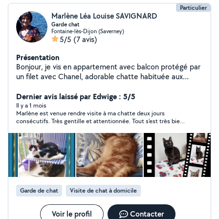
Particulier
Marlène Léa Louise SAVIGNARD
Garde chat
Fontaine-lès-Dijon (Saverney)
5/5
(7 avis)
Présentation
Bonjour, je vis en appartement avec balcon protégé par
un filet avec Chanel, adorable chatte habituée aux
autres chats. Je me propose de garder votre ou vos
chat(s) à mon domicile dans un environnement sécurisé
Dernier avis laissé par Edwige : 5/5
et bienveillant. Câlins et jeux assurés! Ou visite
Il y a 1 mois
Marlène est venue rendre visite à ma chatte deux jours
journalière à votre domicile. Journée, week-end,
consécutifs. Très gentille et attentionnée. Tout s'est très bien
vacances. A bientôt! Marlène
passé...
Garde de chat
Visite de chat à domicile
Voir le profil
Contacter