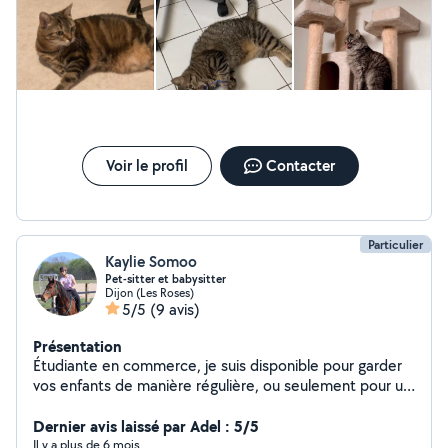
Voir le profil
Contacter
Particulier
Kaylie Somoo
Pet-sitter et babysitter
Dijon (Les Roses)
5/5
(9 avis)
Présentation
Étudiante en commerce, je suis disponible pour garder
vos enfants de manière régulière, ou seulement pour un
après midi ou une soirée. Grande passionnée et
habituée d'animaux en tout genre, je m'occupe avec
Dernier avis laissé par Adel : 5/5
grand plaisir de vos petits protégés, possédant moi-
Il y a plus de 6 mois