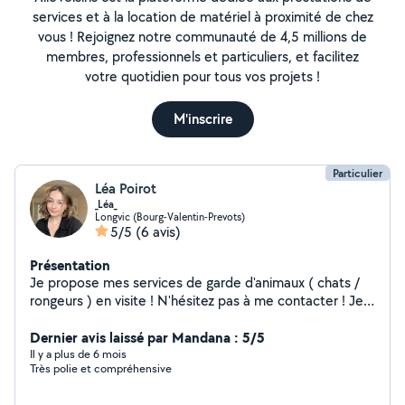
services et à la location de matériel à proximité de chez
vous ! Rejoignez notre communauté de 4,5 millions de
membres, professionnels et particuliers, et facilitez
votre quotidien pour tous vos projets !
M'inscrire
Particulier
Léa Poirot
_Léa_
Longvic (Bourg-Valentin-Prevots)
5/5
(6 avis)
Présentation
Je propose mes services de garde d'animaux ( chats /
rongeurs ) en visite ! N'hésitez pas à me contacter ! Je
suis une personne de confiance et j'ai moi même 1 chat
depuis 7 ans et 2 lapins. Quartier Jaurès - Bourroche
Dernier avis laissé par Mandana : 5/5
mais possible de me déplacer en bus / tram
Il y a plus de 6 mois
Très polie et compréhensive