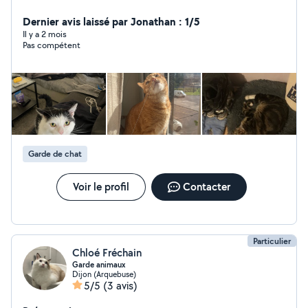
réparations automobiles -gardes d'animaux (ayant déjà
2 chats) -gardes d'enfants -préparation de buffet et
Dernier avis laissé par Jonathan : 1/5
diverses choses comme ménage, aide à domicile
Il y a 2 mois
Pas compétent
Garde de chat
Voir le profil
Contacter
Particulier
Chloé Fréchain
Garde animaux
Dijon (Arquebuse)
5/5
(3 avis)