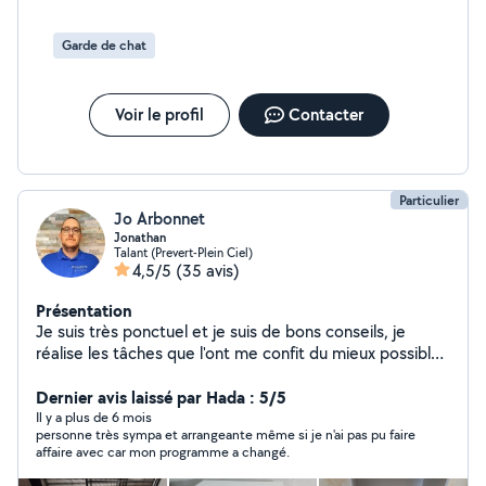
Garde de chat
Voir le profil
Contacter
Particulier
Jo Arbonnet
Jonathan
Talant (Prevert-Plein Ciel)
4,5/5
(35 avis)
Présentation
Je suis très ponctuel et je suis de bons conseils, je
réalise les tâches que l'ont me confit du mieux possible,
j'ai de l'expérience en espaces verts, pose de parquet
flottant, garde d'animaux, petits travaux, montage de
Dernier avis laissé par Hada : 5/5
meuble en kit, bricolage et un peu en maçonnerie... Je
Il y a plus de 6 mois
personne très sympa et arrangeante même si je n'ai pas pu faire
suis très perfectionniste ce qui me permet de réaliser
affaire avec car mon programme a changé.
mes tâches avec la plus grande efficacité possible.