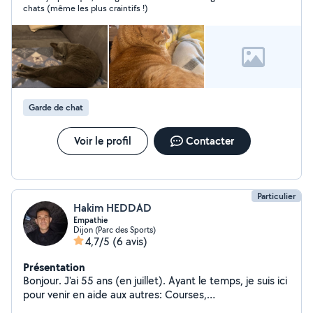
chats (même les plus craintifs !)
Garde de chat
Voir le profil
Contacter
Particulier
Hakim HEDDAD
Empathie
Dijon (Parc des Sports)
4,7/5
(6 avis)
Présentation
Bonjour. J'ai 55 ans (en juillet). Ayant le temps, je suis ici
pour venir en aide aux autres: Courses,
accompagnement pour personnes en difficultés. Aide