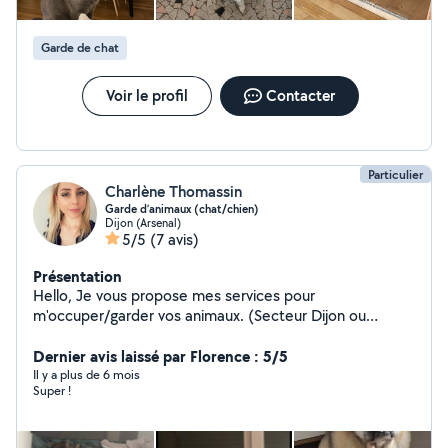
Garde de chat
Voir le profil
Contacter
Particulier
Charlène Thomassin
Garde d’animaux (chat/chien)
Dijon (Arsenal)
5/5
(7 avis)
Présentation
Hello, Je vous propose mes services pour
m'occuper/garder vos animaux. (Secteur Dijon ou
Longwy) PI j'ai déjà un adorable chat avec moi. Je serais
ravie de rendre service avec le sourire. À très vite!
Dernier avis laissé par Florence : 5/5
Il y a plus de 6 mois
Super !