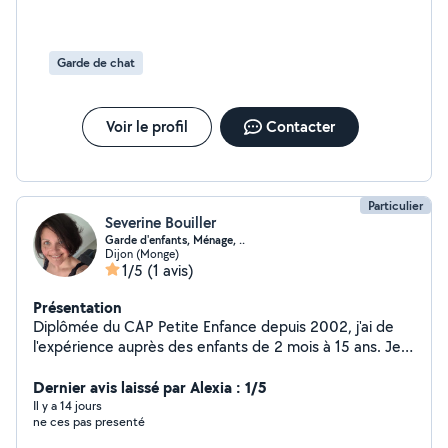
Garde de chat
Voir le profil
Contacter
Particulier
Severine Bouiller
Garde d'enfants, Ménage, ..
Dijon (Monge)
1/5
(1 avis)
Présentation
Diplômée du CAP Petite Enfance depuis 2002, j'ai de
l'expérience auprès des enfants de 2 mois à 15 ans. Je
suis disponible pour faire l'entretien de votre logement
régulièrement ou ponctuellement. Je suis également
Dernier avis laissé par Alexia : 1/5
disponible pour m'occuper de vos animaux.
Il y a 14 jours
ne ces pas presenté