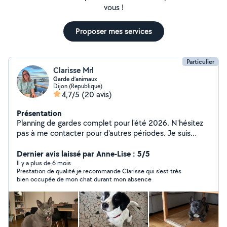
vous !
Proposer mes services
Particulier
Clarisse Mrl
Garde d’animaux
Dijon (Republique)
4,7/5
(20 avis)
Présentation
Planning de gardes complet pour l'été 2026. N'hésitez
pas à me contacter pour d'autres périodes. Je suis
disponible pour garder vos animaux lors de vos
déplacements et vacances. J'apprécie prendre vos
Dernier avis laissé par Anne-Lise : 5/5
animaux en photo et vidéo afin de vous faire partager
Il y a plus de 6 mois
Prestation de qualité je recommande Clarisse qui s'est très
leurs activités pendant votre absence !
bien occupée de mon chat durant mon absence