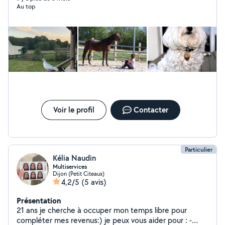
Au top
même chiens, cheval, lapin et rongeur. Titulaire du
permis de conduire, je peux facilement me déplacer. A
mon domicile ou chez vous, tout est possible alors
n'hésitez pas à me contacter !
Voir le profil
Contacter
Particulier
Kélia Naudin
Multiservices
Dijon (Petit Citeaux)
4,2/5
(5 avis)
Présentation
21 ans je cherche à occuper mon temps libre pour
compléter mes revenus:) je peux vous aider pour : -