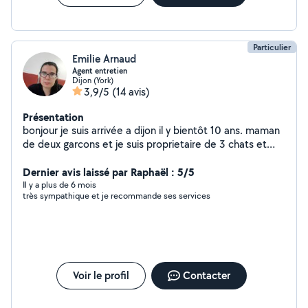
Particulier
Emilie Arnaud
Agent entretien
Dijon (York)
3,9/5
(14 avis)
Présentation
bonjour je suis arrivée a dijon il y bientôt 10 ans. maman
de deux garcons et je suis proprietaire de 3 chats et
une chienne . j'adore la compagnie des animaux et des
enfants. j'ai travaillé dans le ménage,garde d animaux.
Dernier avis laissé par Raphaël : 5/5
Il y a plus de 6 mois
très sympathique et je recommande ses services
Voir le profil
Contacter