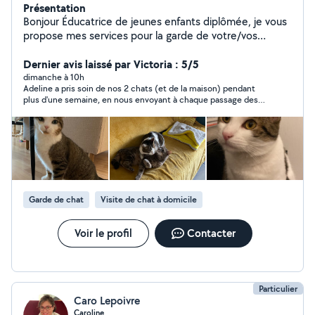
Présentation
Bonjour Éducatrice de jeunes enfants diplômée, je vous
propose mes services pour la garde de votre/vos
enfant(s) . Je peux également vous accompagner dans
vos éventuels questionnements autour de l'éducation.
Dernier avis laissé par Victoria : 5/5
Passionnée par les animaux et soucieuse de leur bien
dimanche à 10h
Adeline a pris soin de nos 2 chats (et de la maison) pendant
être, je vous propose également mes services pour
plus d'une semaine, en nous envoyant à chaque passage des
rendre visite à votre/vos petit(s)compagnon(s) à votre
photos et des nouvelles. Nous sommes ravis de lui avoir fait
domicile. Disponible soirs/ week-ends et véhiculée
confiance. Adeline est d'une grande gentillesse, disponible,
N'hésitez pas à me contacter !
fiable et sait s'adapter aux besoins de vos animaux. Merci
encore à elle pour son engagement ! Nous referons appel à
elle, sans aucun doute.
Garde de chat
Visite de chat à domicile
Voir le profil
Contacter
Particulier
Caro Lepoivre
Caroline