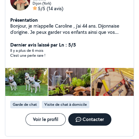
Dijon (York)
5/5
(14 avis)
Présentation
Bonjour, je m'appelle Caroline , j'ai 44 ans. Dijonnaise
d'origine. Je peux garder vos enfants ainsi que vos
animaux de compagnie ( à votre domicile ) Ou tout
autre petit boulot Je travaille actuellement au Chu en
Dernier avis laissé par Ln : 5/5
tant que médiatrice de santé à temps partiel et
Il y a plus de 6 mois
C’est une perle rare !
parallèlement, je suis présidente ( bénévole ) d'une
association pour personnes aveugles et mal-voyantes .
Garde de chat
Visite de chat à domicile
Voir le profil
Contacter