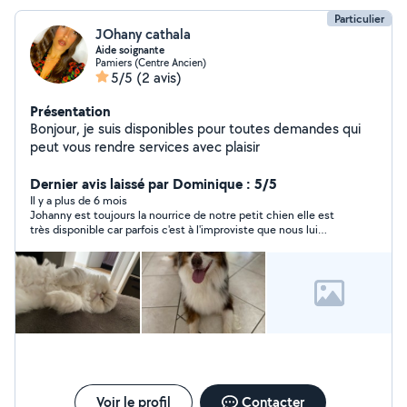
Particulier
JOhany cathala
Aide soignante
Pamiers (Centre Ancien)
5/5
(2 avis)
Présentation
Bonjour, je suis disponibles pour toutes demandes qui
peut vous rendre services avec plaisir
Dernier avis laissé par Dominique : 5/5
Il y a plus de 6 mois
Johanny est toujours la nourrice de notre petit chien elle est
très disponible car parfois c'est à l'improviste que nous lui
demandons. Elle est gentille et adore les animaux pour en avoir
aussi (mais des chats). Elle est très souriante et aimable.
Voir le profil
Contacter