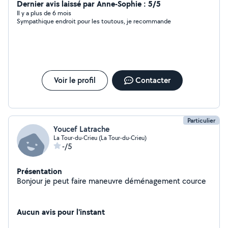
sais m'adapter et j'aime le travail bien fait . N'hésitez pas
Dernier avis laissé par Anne-Sophie : 5/5
à me contacter
Il y a plus de 6 mois
Sympathique endroit pour les toutous, je recommande
Voir le profil
Contacter
Particulier
Youcef Latrache
La Tour-du-Crieu (La Tour-du-Crieu)
-/5
Présentation
Bonjour je peut faire maneuvre déménagement cource
Aucun avis pour l'instant