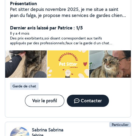
Présentation
Pet sitter depuis novembre 2025, je me situe a saint
jean du falga, je propose mes services de gardes chiens
et chats sur saint jean du falga et 25 kilomètres
alentours . Garde à mon domicile, visite au domicile du
Dernier avis laissé par Patrice : 1/5
propriétaire.
Il y a 4 mois
Des prix exorbitants,soi disant correspondant aux tarifs
appliqués par des professionnels,faux car la garde d un chat
tourne entre 12et15€ jour et non 26€
Garde de chat
Voir le profil
Contacter
Particulier
Sabrina Sabrina
Sabrina