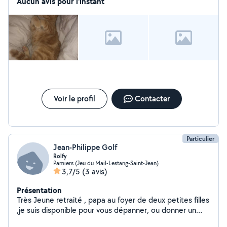
Aucun avis pour l'instant
Voir le profil
Contacter
Particulier
Jean-Philippe Golf
Rolfy
Pamiers (Jeu du Mail-Lestang-Saint-Jean)
3,7/5
(3 avis)
Présentation
Très Jeune retraité , papa au foyer de deux petites filles
,je suis disponible pour vous dépanner, ou donner un
coup de main . Autodidacte,Multitâches et rigoureux je