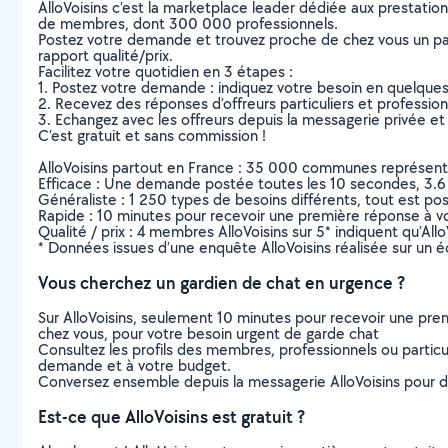
AlloVoisins c’est la marketplace leader dédiée aux prestatio
de membres, dont 300 000 professionnels.
Postez votre demande et trouvez proche de chez vous un parti
rapport qualité/prix.
Facilitez votre quotidien en 3 étapes :
1. Postez votre demande : indiquez votre besoin en quelque
2. Recevez des réponses d’offreurs particuliers et professio
3. Echangez avec les offreurs depuis la messagerie privée et 
C’est gratuit et sans commission !
AlloVoisins partout en France : 35 000 communes représentées 
Efficace : Une demande postée toutes les 10 secondes, 3.6
Généraliste : 1 250 types de besoins différents, tout est poss
Rapide : 10 minutes pour recevoir une première réponse à 
Qualité / prix : 4 membres AlloVoisins sur 5* indiquent qu’All
* Données issues d’une enquête AlloVoisins réalisée sur un é
Vous cherchez un gardien de chat en urgence ?
Sur AlloVoisins, seulement 10 minutes pour recevoir une p
chez vous, pour votre besoin urgent de garde chat
Consultez les profils des membres, professionnels ou particuli
demande et à votre budget.
Conversez ensemble depuis la messagerie AlloVoisins pour de
Est-ce que AlloVoisins est gratuit ?