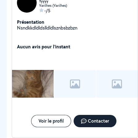
Yyyyy
Varilhes (Varilhes)
-/5
Présentation
Nsndkkdldldslldldlsznbsbzbzn
Aucun avis pour l'instant
Voir le profil
Contacter