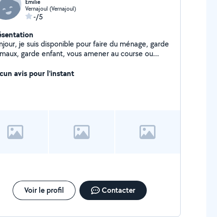
Émilie
Vernajoul (Vernajoul)
-/5
ésentation
njour, je suis disponible pour faire du ménage, garde
imaux, garde enfant, vous amener au course ou
re, aider les personne âgée, livraison.
cun avis pour l'instant
Voir le profil
Contacter