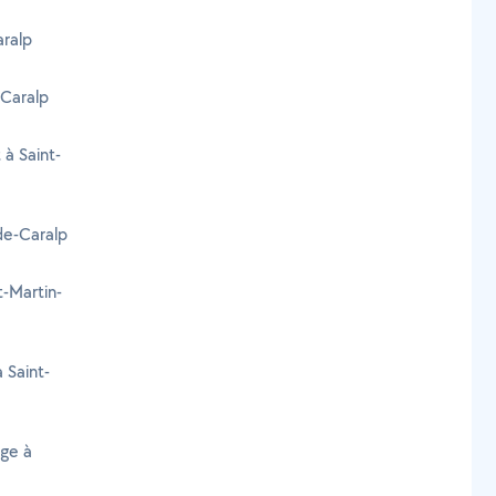
aralp
-Caralp
 à Saint-
de-Caralp
t-Martin-
 Saint-
age à