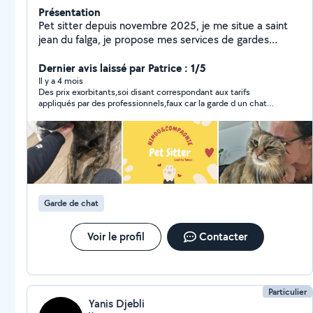
Présentation
Pet sitter depuis novembre 2025, je me situe a saint
jean du falga, je propose mes services de gardes
chiens et chats sur saint jean du falga et 25 kilomètres
alentours . Garde à mon domicile, visite au domicile du
Dernier avis laissé par Patrice : 1/5
propriétaire.
Il y a 4 mois
Des prix exorbitants,soi disant correspondant aux tarifs
appliqués par des professionnels,faux car la garde d un chat
tourne entre 12et15€ jour et non 26€
Garde de chat
Voir le profil
Contacter
Particulier
Yanis Djebli