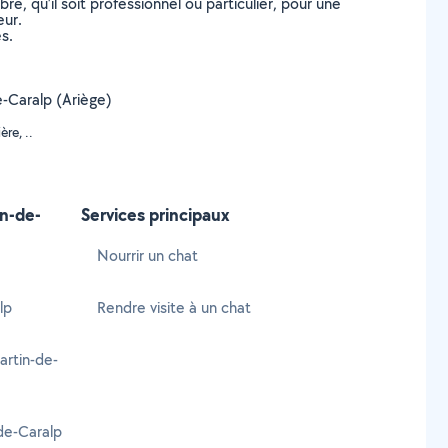
, qu’il soit professionnel ou particulier, pour une
eur.
s.
de-Caralp (Ariège)
re, ..
in-de-
Services principaux
Nourrir un chat
lp
Rendre visite à un chat
artin-de-
-de-Caralp