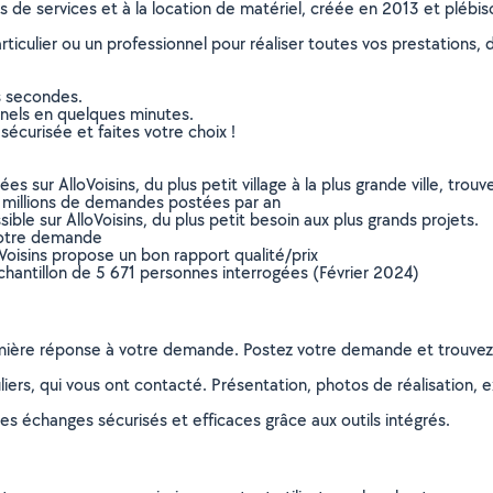
ns de services et à la location de matériel, créée en 2013 et plébi
culier ou un professionnel pour réaliser toutes vos prestations, d
s secondes.
nnels en quelques minutes.
sécurisée et faites votre choix !
sur AlloVoisins, du plus petit village à la plus grande ville, tro
 millions de demandes postées par an
ible sur AlloVoisins, du plus petit besoin aux plus grands projets.
votre demande
oVoisins propose un bon rapport qualité/prix
chantillon de 5 671 personnes interrogées (Février 2024)
remière réponse à votre demande. Postez votre demande et trouve
ers, qui vous ont contacté. Présentation, photos de réalisation, exp
s échanges sécurisés et efficaces grâce aux outils intégrés.