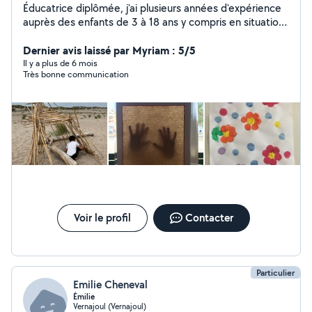
Éducatrice diplômée, j'ai plusieurs années d'expérience
auprès des enfants de 3 à 18 ans y compris en situation
de handicap. J'essaie de me rendre disponible au
maximum en fonction de mon planning très varié.
Dernier avis laissé par Myriam : 5/5
Disponible pour de la garde d'enfant, de l'aide aux
Il y a plus de 6 mois
Très bonne communication
devoirs et autre J'aime également énormément les
animaux. J'ai déjà eu l'occasion d'en garder à mon
domicile plusieurs fois. Il est tout de même nécessaire
que ceux ci soient ok chat car j'en ai deux à la maison !
Dispo pour de la garde chien / chat / lapins / cochon
d'inde.
Voir le profil
Contacter
Particulier
Emilie Cheneval
Émilie
Vernajoul (Vernajoul)