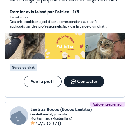
et chats sur saint jean du falga et 25 kilomètres
alentours . Garde à mon domicile, visite au domicile du
Dernier avis laissé par Patrice : 1/5
propriétaire.
Il y a 4 mois
Des prix exorbitants,soi disant correspondant aux tarifs
appliqués par des professionnels,faux car la garde d un chat
tourne entre 12et15€ jour et non 26€
Garde de chat
Voir le profil
Contacter
Auto-entrepreneur
Laëtitia Bocos (Bocos Laëtitia)
Garde/familial/grossiste
Montgailhard (Montgaillard)
4,7/5
(3 avis)