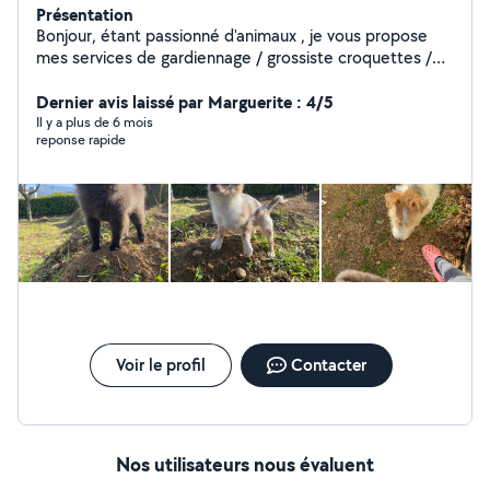
Présentation
Bonjour, étant passionné d'animaux , je vous propose
mes services de gardiennage / grossiste croquettes /
chien / chat /pour chien taille petit/ moyen contexte
familial avec parc clôturé accepte chien non fugueur /
Dernier avis laissé par Marguerite : 4/5
sociabilité exiger . C'est avec un grand plaisir de les
Il y a plus de 6 mois
reponse rapide
accueillirs toute l'année , pour le mois , le week-end où
en journée Pour plus de renseignements n'hésitez pas à
me contacter cordialement .Louna à bientôt
Voir le profil
Contacter
Nos utilisateurs nous évaluent