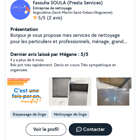
Fassuha SOULA (Presta Services)
Entreprise de nettoyage
Angoulême (Saint-Martin-Saint-Gelais-l'Anguienne)
5/5
(2 avis)
Présentation
Bonjour je vous propose mes services de nettoyage
pour les particuliers et professionnels, ménage, grand
nettoyage, nettoyage des locaux, fin de chantier et du
nettoyage textiles (tapis, moquettes, canapé,
Dernier avis laissé par Mégane : 5/5
matelas)... Je suis quelqu'un de très sérieux et ponctuel.
Il y a plus de 6 mois
Rdv prit très rapidement. Devis en cours Très sympathique et
organisée.
Repassage de linge
Nettoyage de linge
Voir le profil
Contacter