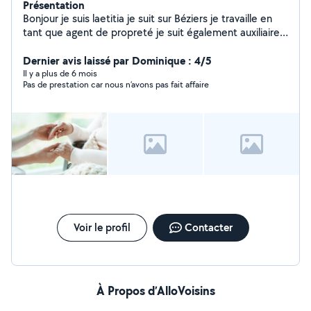
Présentation
Bonjour je suis laetitia je suit sur Béziers je travaille en
tant que agent de propreté je suit également auxiliaire
de vie diplômé je serais ravie de faire au maximum pour
satisfaire chaque demande..n'hésitez pas a me
Dernier avis laissé par Dominique : 4/5
contacter
Il y a plus de 6 mois
Pas de prestation car nous n’avons pas fait affaire
Voir le profil
Contacter
À Propos d’AlloVoisins