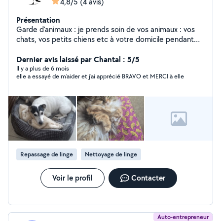
4,8/5
(4 avis)
Présentation
Garde d'animaux : je prends soin de vos animaux : vos
chats, vos petits chiens etc à votre domicile pendant
votre absence, - vos vacances et vos week-ends, à voir
ensemble. Si vous avez besoin de repassage, ménage,
Dernier avis laissé par Chantal : 5/5
jardinage Je sais faire du petit bricolage, éclairage,
Il y a plus de 6 mois
elle a essayé de m'aider et j'ai apprécié BRAVO et MERCI à elle
dépannage etc, à voir ensemble. Je sais dépanner une
TV, et quelques bricoles internet. Si vous avez besoin
d'aide pour vos papiers administratifs, je suis là. Pour vos
CV, vos lettres de motivation, je suis là. Je suis
soigneuse et consciencieuse dans mon travail, car j'aime
le travail bien fait. Si vous avez besoin d'informations
supplémentaires, n'hésitez pas à me demander. À
bientôt. Cathy V.
Repassage de linge
Nettoyage de linge
Voir le profil
Contacter
Auto-entrepreneur