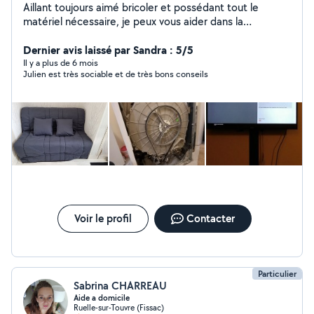
Aillant toujours aimé bricoler et possédant tout le
matériel nécessaire, je peux vous aider dans la
réalisation de menus bricolages, installation de meubles,
informatique, web ou tout autre selon vos besoins ...
Dernier avis laissé par Sandra : 5/5
attentif et rigoureux, je prendrais à coeur les tâches que
Il y a plus de 6 mois
Julien est très sociable et de très bons conseils
vous me confierez.
Voir le profil
Contacter
Particulier
Sabrina CHARREAU
Aide a domicile
Ruelle-sur-Touvre (Fissac)