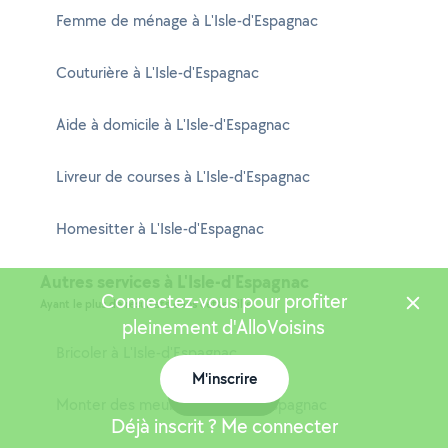
Femme de ménage à L'Isle-d'Espagnac
Couturière à L'Isle-d'Espagnac
Aide à domicile à L'Isle-d'Espagnac
Livreur de courses à L'Isle-d'Espagnac
Homesitter à L'Isle-d'Espagnac
Autres services à L'Isle-d'Espagnac
Connectez-vous pour profiter
Ayant le plus de résultats dans cette ville
pleinement d'AlloVoisins
Bricoler à L'Isle-d'Espagnac
M'inscrire
Carte
Monter des meubles à L'Isle-d'Espagnac
Déjà inscrit ? Me connecter