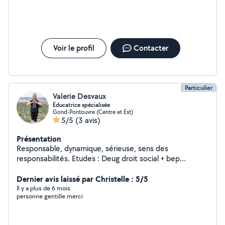
Voir le profil
Contacter
Particulier
Valerie Desvaux
Éducatrice spécialisée
Gond-Pontouvre (Centre et Est)
5/5
(3 avis)
Présentation
Responsable, dynamique, sérieuse, sens des
responsabilités. Etudes : Deug droit social + bep
administrative + cap compable + cap employée de
bureau + bac gestion administratif, MONITEUR
Dernier avis laissé par Christelle : 5/5
EDUCATEUR ET DEME (éducatrice spécialisée en
Il y a plus de 6 mois
personne gentille merci
Gendarmerie actuellement en poste) En début de
carrière j'occupais un poste de secrétaire de direction
et aide comptable. Pendant mes études j'étais femme