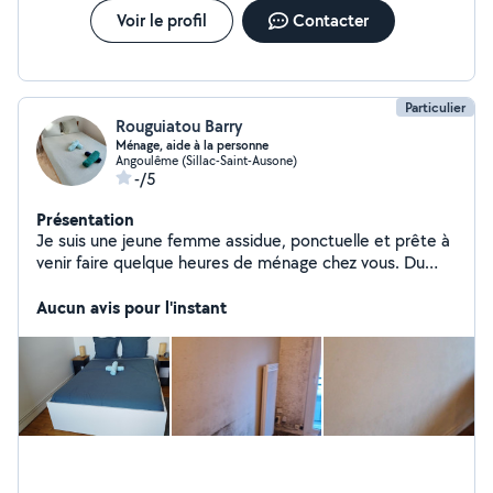
Voir le profil
Contacter
Particulier
Rouguiatou Barry
Ménage, aide à la personne
Angoulême (Sillac-Saint-Ausone)
-/5
Présentation
Je suis une jeune femme assidue, ponctuelle et prête à
venir faire quelque heures de ménage chez vous. Du
ménage pour un état de lieu de sortie d'une maison et
j'ai 3 ans d'expérience dans le Rbnb, je ne suis pas
Aucun avis pour l'instant
véhiculer et me déplace en bus. Merci pour votre
compréhension.NB: je prend aussi le cesu et cesu+
Budget a convertir merci d'avance