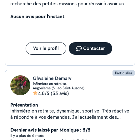
recherche des petites missions pour réussir à avoir un
petit complément. J'ai toutes les notions d'hygiène
grâce à mes diplômes ainsi qu'à mes différents emplois.
Aucun avis pour l'instant
Soigné, attentive et réactive je pense pouvoir être de
bons services. Je peux être d'un bon coup de main pour
le jardinage, le ménage, le repassage ou
l'accompagnement des enfants. J'adore les animaux et
je me ferai un plaisir de m'occuper de vos loulous si
Voir le profil
Contacter
besoin.
Particulier
Ghyslaine Demary
Infirmière en retraite.
Angoulême (Sillac-Saint-Ausone)
4,8/5
(33 avis)
Présentation
Infirmière en retraite, dynamique, sportive. Très réactive
à répondre à vos demandes. J'ai actuellement des
prestations ménages et repassages réguliers, et en
accepte d'autres. Aime les animaux domestiques.
Dernier avis laissé par Monique : 5/5
Il y a plus de 6 mois