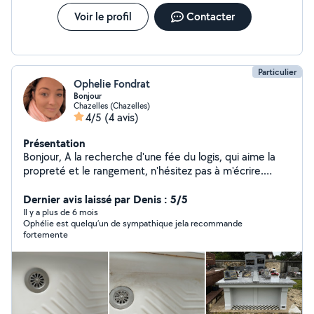
Voir le profil
Contacter
Particulier
Ophelie Fondrat
Bonjour
Chazelles (Chazelles)
4/5
(4 avis)
Présentation
Bonjour, A la recherche d'une fée du logis, qui aime la
propreté et le rangement, n'hésitez pas à m'écrire.
Règlement en CESU ou sur facture (j'ai également mon
auto entreprise au nom de O'Fée du logis uniquement
Dernier avis laissé par Denis : 5/5
pour les sépultures). Remise en état logement locatif,
Il y a plus de 6 mois
Ophélie est quelqu’un de sympathique jela recommande
Vitrerie Ménage quotidien Ect ... Belle journée
fortemente