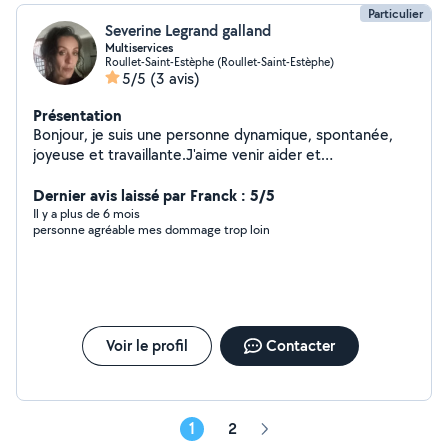
Particulier
Severine Legrand galland
Multiservices
Roullet-Saint-Estèphe (Roullet-Saint-Estèphe)
5/5
(3 avis)
Présentation
Bonjour, je suis une personne dynamique, spontanée,
joyeuse et travaillante.J'aime venir aider et
accompagner les personnes dans leurs tâches
quotidiennes ( papiers administratifs, entretien de leur
Dernier avis laissé par Franck : 5/5
maison, accompagnement dans les tâches quotidiennes
Il y a plus de 6 mois
personne agréable mes dommage trop loin
etc....) .
Voir le profil
Contacter
1
2
Page