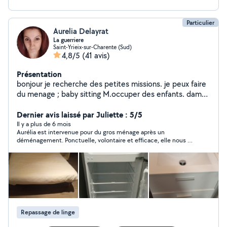
Particulier
Aurelia Delayrat
La guerriere
Saint-Yrieix-sur-Charente (Sud)
4,8/5
(41 avis)
Présentation
bonjour je recherche des petites missions. je peux faire
du menage ; baby sitting M.occuper des enfants. dame
de compagnie animation aupres de spersonne agee les
courses Je peu prendre votre repassage et le faire.
Dernier avis laissé par Juliette : 5/5
Vous le.ramner. les balades m occuper des enfants
Il y a plus de 6 mois
Aurélia est intervenue pour du gros ménage après un
surveillante de nuit Accueillir. Accompagner. Chantier de
déménagement. Ponctuelle, volontaire et efficace, elle nous a
peinture. Je peu laver vos voitures extérieur. Et
été d'une grande aide, merci Aurélia! Vous pouvez compter sur
interieur. Classer des dossiers informatique. Faites des
elle.
lettres de motivations. Petit. Dépannage informatique.
Petit travaux de plomberie je suis a votre service;
Repassage de linge