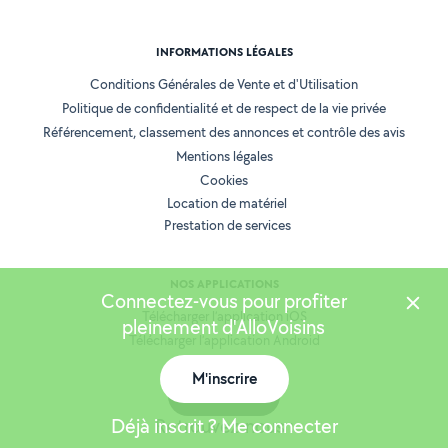
INFORMATIONS LÉGALES
Conditions Générales de Vente et d'Utilisation
Politique de confidentialité et de respect de la vie privée
Référencement, classement des annonces et contrôle des avis
Mentions légales
Cookies
Location de matériel
Prestation de services
NOS APPLICATIONS
Connectez-vous pour profiter
Télécharger l’application iOS
pleinement d'AlloVoisins
Télécharger l’application Android
M'inscrire
Carte
Déjà inscrit ? Me connecter
Retrouvez-nous :