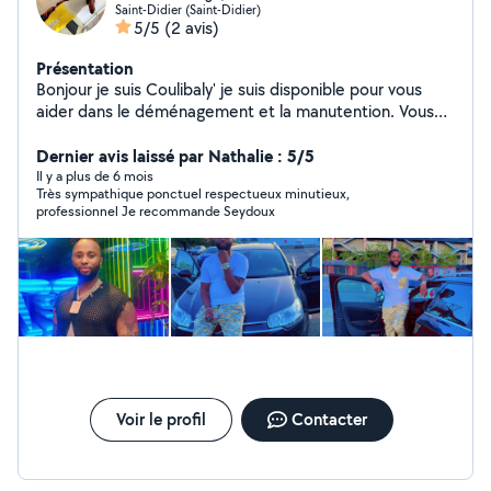
Saint-Didier (Saint-Didier)
5/5
(2 avis)
Présentation
Bonjour je suis Coulibaly' je suis disponible pour vous
aider dans le déménagement et la manutention. Vous
pouvez m'écrire sur le site ou me contacter sur mon
numéro
Dernier avis laissé par Nathalie : 5/5
Il y a plus de 6 mois
Très sympathique ponctuel respectueux minutieux,
professionnel Je recommande Seydoux
Voir le profil
Contacter