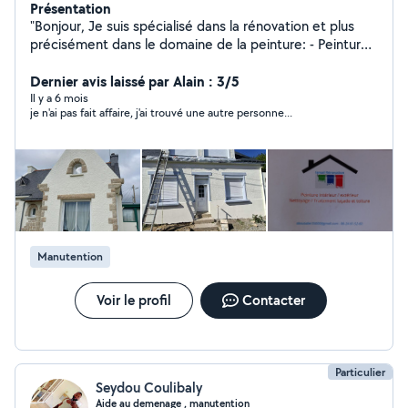
Présentation
"Bonjour, Je suis spécialisé dans la rénovation et plus
précisément dans le domaine de la peinture: - Peinture
intérieur / peinture extérieur - Nettoyage / Traitement
façade et toiture - Enduit / Taloche Le devis est gratuit
Dernier avis laissé par Alain : 3/5
et les conseils couleurs sont offerts. Je suis disponible
Il y a 6 mois
je n'ai pas fait affaire, j'ai trouvé une autre personne...
24h/24, n'hésitez pas à me contacter."
Manutention
Voir le profil
Contacter
Particulier
Seydou Coulibaly
Aide au demenage , manutention