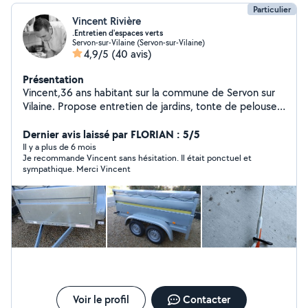
Particulier
Vincent Rivière
.Entretien d'espaces verts
Servon-sur-Vilaine (Servon-sur-Vilaine)
4,9/5
(40 avis)
Présentation
Vincent,36 ans habitant sur la commune de Servon sur
Vilaine. Propose entretien de jardins, tonte de pelouses
, taille de petites haies avec enlèvement des déchets
verts. Je peux aussi enlever tout types de déchets en
Dernier avis laissé par FLORIAN : 5/5
déchetterie. Contactez moi au Zéro six Quarante deux
Il y a plus de 6 mois
Je recommande Vincent sans hésitation. Il était ponctuel et
Dix Trente huit Quatre vingt
sympathique. Merci Vincent
Voir le profil
Contacter