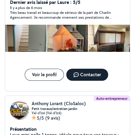
EXTÉRIEUR CUISINE, SALLE DE BAIN, BUREAU,
Dernier avis laissé par Laure : 5/5
PARQUET... TERRASSE, PERGOLAS, ABRIS...
Il y a plus de 6 mois
Très beau travail et beaucoup de sérieux de la part de Charlin
Agencement. Je recommande vivement ses prestations de
menuisier agenceur.
Voir le profil
Contacter
Auto-entrepreneur
Anthony Lorant (CloSaloc)
Petit travaux/entretien jardin
Val-d'Izé (Val-d'Izé)
5/5
(9 avis)
Présentation
Loue mini-pelle 1 tonne, idéale pour tous vos travaux :