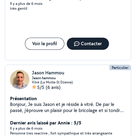
Il y a plus de 6 mois
très gentil
Voir le profil
Contacter
Particulier
Jason Hammou
Jason hammou
Vitré (La Motte-St Etienne)
5/5
(6 avis)
Présentation
Bonjour, Je suis Jason et je réside à vitré. De par le
passé, j'éprouve un plaisir pour le bricolage et si tondre
une pelouse ou d'autres travaux de bricolage peut
arranger par manque de temps ou d'envie , je suis
Dernier avis laissé par Annie : 5/5
présent.
Il y a plus de 6 mois
Personne tres reactive , fort sympathique et très arrangeante