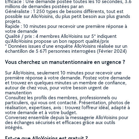
Efficace : Une demande postée toutes les 10 secondes, 3.6
millions de demandes postées par an
Généraliste : 1 250 types de besoins différents, tout est
possible sur AlloVoisins, du plus petit besoin aux plus grands
projets.
Rapide : 10 minutes pour recevoir une première réponse à
votre demande
Qualité / prix : 4 membres AlloVoisins sur 5* indiquent
qu’AlloVoisins propose un bon rapport qualité/prix
* Données issues d’une enquête AlloVoisins réalisée sur un
échantillon de 5 671 personnes interrogées (Février 2024)
Vous cherchez un manutentionnaire en urgence ?
Sur AlloVoisins, seulement 10 minutes pour recevoir une
première réponse à votre demande. Postez votre demande
et trouvez en quelques minutes un membre de confiance,
autour de chez vous, pour votre besoin urgent de
manutention
Consultez les profils des membres, professionnels ou
particuliers, qui vous ont contacté. Présentation, photos de
réalisation, expertises, avis : trouvez l'offreur idéal, adapté à
votre demande et à votre budget.
Conversez ensemble depuis la messagerie AlloVoisins pour
des échanges sécurisés et efficaces grâce aux outils
intégrés.
Est-ce que AlloVoisins est gratuit ?