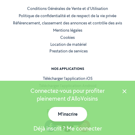
Conditions Générales de Vente et d'Utilisation
Politique de confidentialité et de respect de la vie privée
Référencement, classement des annonces et contrôle des avis
Mentions légales
Cookies
Location de matériel
Prestation de services
NOS APPLICATIONS
Télécharger l’application iOS
Télécharger l’application Android
Connectez-vous pour profiter
pleinement d'AlloVoisins
Retrouvez-nous :
M'inscrire
Carte
Déjà inscrit ? Me connecter