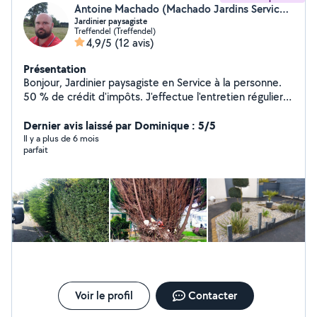
Antoine Machado (Machado Jardins Services)
Jardinier paysagiste
Treffendel (Treffendel)
4,9/5
(12 avis)
Présentation
Bonjour, Jardinier paysagiste en Service à la personne.
50 % de crédit d'impôts. J'effectue l'entretien régulier
de vos jardins ou effectue une remise au propre
complète des jardins et terrains en friches. Tonte, taille
Dernier avis laissé par Dominique : 5/5
de haies et d'arbustes abattage, debrousaillages,
Il y a plus de 6 mois
parfait
plantations, ...
Voir le profil
Contacter