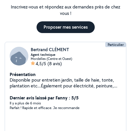
Inscrivez-vous et répondez aux demandes près de chez
vous !
Proposer mes services
Particulier
Bertrand CLÉMENT
Agent technique
Mordelles (Centre et Ouest)
4,5/5
(8 avis)
Présentation
Disponible pour entretien jardin, taille de haie, tonte,
plantation etc...Également pour électricité, peinture,
placo, petit chantier de bricolage. Possibilité de faire
des déménagements.
Dernier avis laissé par Fanny : 5/5
Il y a plus de 6 mois
Parfait ! Rapide et efficace. Je recommande