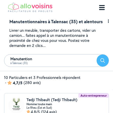
Manutentionnaires à Talensac (35) et alentours
Livrer un meuble, transporter des cartons, vider un
camion... faites appel à un manutentionnaire à
proximité de chez vous pour vous. Postez votre
demande en 2 clics...
Manutention
Reche
à Talensac (35)
10 Particuliers et 3 Professionnels répondent
-
4,7/5
(280 avis)
Auto-entrepreneur
Tedji Thibault (Tedji Thibault)
Homme toute main
Le Rheu (Est et Sud)
4,8/5
(124 avis)