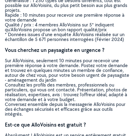
Généraliste : 1 250 types de besoins différents, tout est
possible sur AlloVoisins, du plus petit besoin aux plus grands
projets.
Rapide : 10 minutes pour recevoir une première réponse à
votre demande
Qualité / prix : 4 membres AlloVoisins sur 5* indiquent
qu’AlloVoisins propose un bon rapport qualité/prix
* Données issues d’une enquête AlloVoisins réalisée sur un
échantillon de 5 671 personnes interrogées (Février 2024)
Vous cherchez un paysagiste en urgence ?
Sur AlloVoisins, seulement 10 minutes pour recevoir une
première réponse à votre demande. Postez votre demande
et trouvez en quelques minutes un membre de confiance,
autour de chez vous, pour votre besoin urgent de paysagiste
- aménagement du jardin
Consultez les profils des membres, professionnels ou
particuliers, qui vous ont contacté. Présentation, photos de
réalisation, expertises, avis : trouvez l'offreur idéal, adapté à
votre demande et à votre budget.
Conversez ensemble depuis la messagerie AlloVoisins pour
des échanges sécurisés et efficaces grâce aux outils
intégrés.
Est-ce que AlloVoisins est gratuit ?
Absolument ! AlloVoisins est un service entièrement gratuit