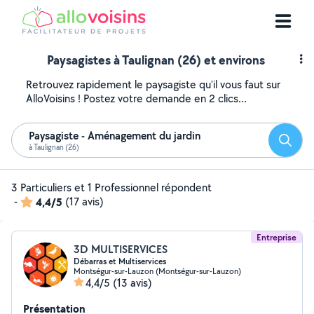
Paysagistes à Taulignan (26) et environs
Retrouvez rapidement le paysagiste qu'il vous faut sur
AlloVoisins ! Postez votre demande en 2 clics...
Paysagiste - Aménagement du jardin
Reche
à Taulignan (26)
3 Particuliers et 1 Professionnel répondent
-
4,4/5
(17 avis)
Entreprise
3D MULTISERVICES
Débarras et Multiservices
Montségur-sur-Lauzon (Montségur-sur-Lauzon)
4,4/5
(13 avis)
Présentation