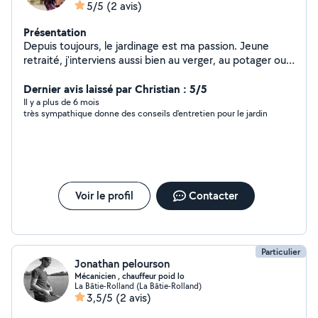
5/5
(2 avis)
Présentation
Depuis toujours, le jardinage est ma passion. Jeune
retraité, j'interviens aussi bien au verger, au potager ou
au jardin d'agrément notamment pour. les tailles de
formation, d'entretien ou l'élagage, la permaculture,
Dernier avis laissé par Christian : 5/5
compostage ... et divers services
Il y a plus de 6 mois
très sympathique donne des conseils d'entretien pour le jardin
Voir le profil
Contacter
Particulier
Jonathan pelourson
Mécanicien , chauffeur poid lo
La Bâtie-Rolland (La Bâtie-Rolland)
3,5/5
(2 avis)