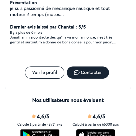
Présentation
je suis passionné de mécanique nautique et tout
moteur 2 temps (motos
,quad,tronçonneuse,tondeuses.... ) mais mon metier et
avant tout
Dernier avis laissé par Chantal : 5/5
mecanicien(freinage,suspension,vidange,alternateur...)
Il y a plus de 6 mois
Jonathan m a contacté dès qu'il a vu mon annonce, il est très
après je touche a tout le bricolage et se qui peut se
gentil et surtout m a donné de bons conseils pour mon jardin,
réparé
je le recommande
Voir le profil
Contacter
Nos utilisateurs nous évaluent
4,6/5
4,6/5
Calculé à partir de 48731 avis
Calculé à partir de 66000 avis