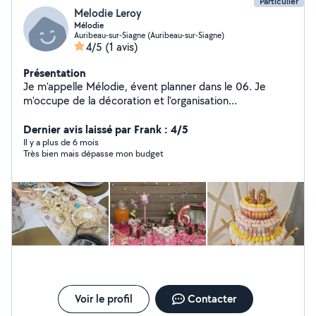
Particulier
pour cerner vos attentes.
Melodie Leroy
Mélodie
Auribeau-sur-Siagne (Auribeau-sur-Siagne)
4/5
(1 avis)
Présentation
Je m'appelle Mélodie, évent planner dans le 06. Je
m'occupe de la décoration et l'organisation
d'évènements : Anniversaire, Mariage, baptême, gender
reveal, EVJF etc. N'hésitez pas à me contacter. A très
Dernier avis laissé par Frank : 4/5
vite
Il y a plus de 6 mois
Très bien mais dépasse mon budget
Voir le profil
Contacter