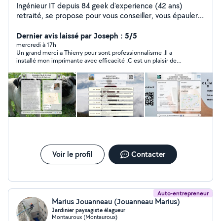
Ingénieur IT depuis 84 geek d'experience (42 ans)
retraité, se propose pour vous conseiller, vous épauler ,
pour dépanner réparer vos équipements ou votre
réseau domestique .Bref vous aider dans toutes les
Dernier avis laissé par Joseph : 5/5
matières technologiques : informatique , télé
mercredi à 17h
Un grand merci a Thierry pour sont professionnalisme .Il a
connectée, wifi cpl réseau domestique imprimantes,
installé mon imprimante avec efficacité .C est un plaisir de
smartphone, sites web , fiche Google business (depuis
rencontrer une personne compétente ,patiente et agréable .je
94 soit 32 ans), prodigue également un cours de
le recommande sans hésitation
vulgarisation de l'informatique en 10h adaptable à tout
niveau
Voir le profil
Contacter
Auto-entrepreneur
Marius Jouanneau (Jouanneau Marius)
Jardinier paysagiste élagueur
Montauroux (Montauroux)