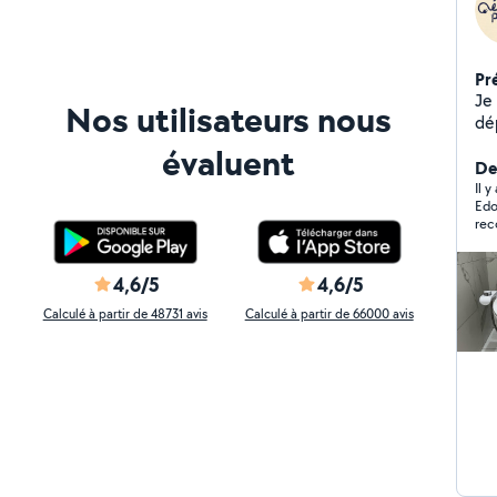
Pr
Je 
Nos utilisateurs nous
dé
30
évaluent
De
Il y
Edo
rec
4,6/5
4,6/5
Calculé à partir de 48731 avis
Calculé à partir de 66000 avis