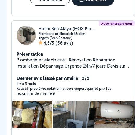
Auto-entrepreneur
Hosni Ben Alaya (HOS Plomberie & Électricité&Clim)
Plomberie et électricité& clim
Angers (Jean Rostand)
4,5/5
(36 avis)
Présentation
Plomberie et électricité : Rénovation Réparation
Installation Dépannage Urgence 24h/7 jours Devis sur
mesure et facture à l'appui Réponse rapide Flexibilité
et disponibilité Choix des produits avec accord du
Dernier avis laissé par Amélie : 5/5
client
Il y a 3 mois
Réactif, problème solutionné, bon rapport qualité prix ! Je
recommande vivement