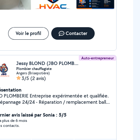
rapide Travail soigné Angers et alentours 49
Voir le profil
Contacter
Auto-entrepreneur
Jessy BLOND (JBO PLOMBERIE)
Plombier chauffagiste
Angers (Brisepotière)
3/5
(2 avis)
ésentation
BERIE Entreprise expérimentée et qualifiée.
Dépannage 24/24 - Réparation / remplacement ballon
eau chaude - Suppression / création de chauffage . -
ation / rénovation salle de bain .
nier avis laissé par Sonia : 5/5
y a plus de 6 mois
s contacts.