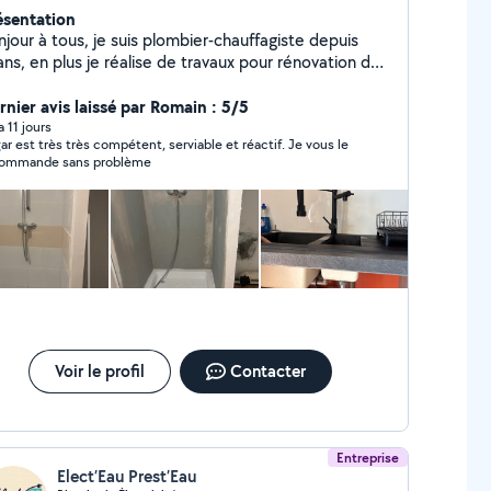
ésentation
jour à tous, je suis plombier-chauffagiste depuis
ns, en plus je réalise de travaux pour rénovation de
lle de bain(plomberie+plaqiste+carrelage) et
ansformation de salle de bain normal au PMR.
rnier avis laissé par Romain : 5/5
paration de électroménager et montage de cuisines
 a 11 jours
ar est très très compétent, serviable et réactif. Je vous le
ssi dans la liste de mes compétences. Cordialement
ommande sans problème
 à bientôt
Voir le profil
Contacter
Entreprise
Elect’Eau Prest’Eau