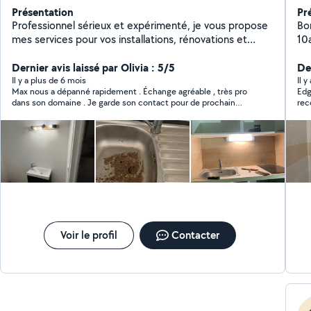
Présentation
Pr
Professionnel sérieux et expérimenté, je vous propose
Bon
mes services pour vos installations, rénovations et
10a
dépannages. Travail soigné, conseils adaptés et
sa
disponibilité garantie. Contactez-moi pour en discuter
Dernier avis laissé par Olivia : 5/5
tr
De
ou obtenir un devis gratuit !
Ré
Il y a plus de 6 mois
Il y
Max nous a dépanné rapidement . Échange agréable , très pro
Edg
au
dans son domaine . Je garde son contact pour de prochain
rec
et
dépannages :)
Voir le profil
Contacter