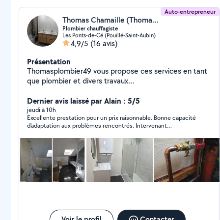
Auto-entrepreneur
Thomas Chamaille (Thomas Chamaille Plomberie)
Plombier chauffagiste
Les Ponts-de-Cé (Pouillé-Saint-Aubin)
4,9/5
(16 avis)
Présentation
Thomasplombier49 vous propose ces services en tant
que plombier et divers travaux
(placo,peinture,sol,faience... Devis gratuit Dépannage
7j7 24h24 Assurance décennale
Dernier avis laissé par Alain : 5/5
jeudi à 10h
Excellente prestation pour un prix raisonnable. Bonne capacité
d'adaptation aux problèmes rencontrés. Intervenant
consciencieux et sympathique.
Voir le profil
Contacter