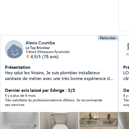
Particulier
Alexis Coumba
Le Top Bricoleur
Trélazé (Malaquais-Pyramide)
4,9/5
(78 avis)
Présentation
Pr
Hey salut les Voisins, Je suis plombier installateur
LORD H
sanitaire de métier avec une très bonne expérience de
cli
12 ans très pro et minicieux dans mon travail. -
Spé
Installation Sanitaire -Baignoire -Receveur de douche -
Dernier avis laissé par Edwige : 5/5
de
De
Vasque et double vasque -WC fixe au sol et suspendu (
Nous
Il y a plus de 6 mois
Il y
Très satisfaite du professionnalisme d’Alexis. Je recommande
Trè
douchette ) - Évier -Ballon d'eau chaude(installation
pompe à
ses services.
complète) et entretien -Robinetterie -Robinet
dépa
extérieur ou garage -Joint silicone -Débouchage -
entre
Soudure cuivre et raccordement PER , multicouche -
pro
Toute création de salle de bain Ettc... Chauffagiste
adapt