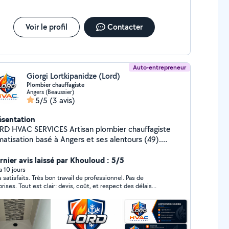
Voir le profil
Contacter
Auto-entrepreneur
Giorgi Lortkipanidze (Lord)
Plombier chauffagiste
Angers (Beaussier)
5/5
(3 avis)
ésentation
VAC SERVICES Artisan plombier chauffagiste
matisation basé à Angers et ses alentours (49).
cialisé dans l'installation, l'entretien et le dépannage
 systèmes de chauffage, plomberie et climatisation.
rnier avis laissé par Khouloud : 5/5
 intervenons rapidement pour : climatisation et
 a 10 jours
s satisfaits. Très bon travail de professionnel. Pas de
 chaleur plomberie générale chauffage
surprises. Tout est clair: devis, coût, et respect des délais...
nnage et recherche de fuite installation sanitaire
tien et maintenance Notre priorité : un travail
pre, fiable et professionnel avec des solutions
ées à chaque client. Devis gratuit Intervention