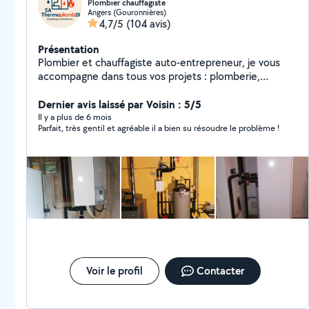
Plombier chauffagiste
Angers (Gouronnières)
4,7/5
(104 avis)
Présentation
Plombier et chauffagiste auto-entrepreneur, je vous
accompagne dans tous vos projets : plomberie,
chauffage et dépannage. Que ce soit pour une
urgence, une installation ou un entretien, je m'engage à
Dernier avis laissé par Voisin : 5/5
fournir un travail de qualité, propre et durable. La
Il y a plus de 6 mois
Parfait, très gentil et agréable il a bien su résoudre le problème !
satisfaction de mes clients est ma priorité.
Voir le profil
Contacter