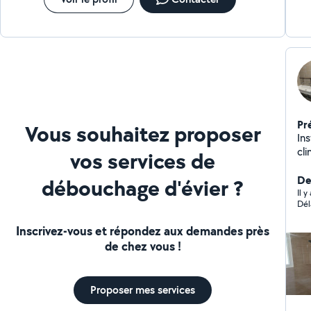
vo
dev
Pr
Vous souhaitez proposer
In
cli
vos services de
et 
ne
Der
débouchage d'évier ?
Il y
Dél
Inscrivez-vous et répondez aux demandes près
de chez vous !
Proposer mes services