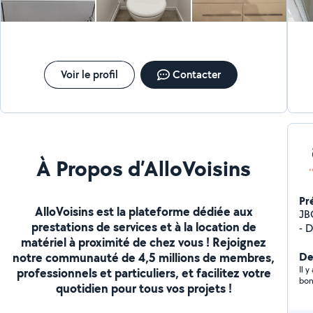
Installation de chaudière . Installation de radiateur et
entretien. Je reste aussi disponible pour des petits
travaux multiples Peinture, tapisserie, déménagement,
monteur de kit meuble, cuisine. Bon travaux à tous les
voisins.
Voir le profil
Contacter
À Propos d’AlloVoisins
Pr
AlloVoisins est la plateforme dédiée aux
JBO PLOM
prestations de services et à la location de
- 
matériel à proximité de chez vous ! Rejoignez
d'
notre communauté de 4,5 millions de membres,
Cré
Der
Il 
professionnels et particuliers, et facilitez votre
bon
quotidien pour tous vos projets !