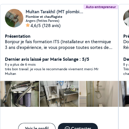
Auto-entrepreneur
Multan Tarakhil (MT plombières)
Plombier et chauffagiste
Angers (Petites Pannes)
4,6/5
(128 avis)
Présentation
Pr
Bonjour je fais formation ITS (Installateur en thermique
Do
3 ans d'expérience, ie vous propose toutes sortes de
Rénovation 
travaux dans le domaine de la plomberie (neuf,
ba
rénovation, dépannage, urgence ou conseils).
Dernier avis laissé par Marie Solange : 5/5
so
Der
PLOMBIÈRE : Création et rénovation salle de bain -
? 
Il y a plus de 6 mois
Il y
très bon travail. je vous le recommande vivement merci Mr
Trè
Installation / Dépannage / Remplacement: - Chauffe-
trava
Multan
cha
Eau, groupe de sécurité - Meuble vasque - Robinetterie
ou 
res
- WC à poser ou Suspendu - Chasse d'eau - Douche à
robinetteri
Le 
l'italienne -Baignoire - Fuite Salle de bain, salle d'eau,
préci
pei
hau
sanitaire, ballon d'eau chaude, dépannages Montages
Par
néc
de meubles Poser de tringles Fair peinture Posé de
Pei
compt
tapisserie Cordialement
parfai
réa
trav
De
Ac
personnalis
Voir le profil
Contacter