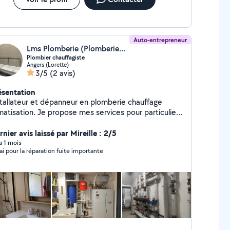
tre intérieur avec sérénité ! Contactez-nous pour un
is gratuit.
Auto-entrepreneur
Lms Plomberie (Plomberie49)
Plombier chauffagiste
Angers (Lorette)
3/5
(2 avis)
ésentation
stallateur et dépanneur en plomberie chauffage
matisation. Je propose mes services pour particulier
professionnel dans le milieu de la rénovation et du
uf.
nier avis laissé par Mireille : 2/5
 a 1 mois
ai pour la réparation fuite importante