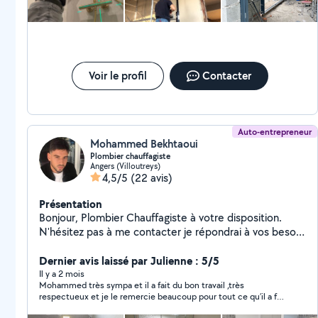
Voir le profil
Contacter
Auto-entrepreneur
Mohammed Bekhtaoui
Plombier chauffagiste
Angers (Villoutreys)
4,5/5
(22 avis)
Présentation
Bonjour, Plombier Chauffagiste à votre disposition.
N'hésitez pas à me contacter je répondrai à vos besoin
dans les plus brève délais. Cordialement
Dernier avis laissé par Julienne : 5/5
Il y a 2 mois
Mohammed très sympa et il a fait du bon travail ,très
respectueux et je le remercie beaucoup pour tout ce qu’il a fait
chez moi 👍 merci Mohammed