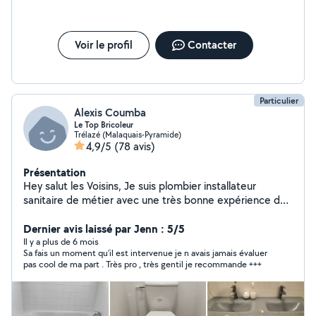
Voir le profil
Contacter
Particulier
Alexis Coumba
Le Top Bricoleur
Trélazé (Malaquais-Pyramide)
4,9/5
(78 avis)
Présentation
Hey salut les Voisins, Je suis plombier installateur
sanitaire de métier avec une très bonne expérience de
12 ans très pro et minicieux dans mon travail. -
Installation Sanitaire -Baignoire -Receveur de douche -
Dernier avis laissé par Jenn : 5/5
Vasque et double vasque -WC fixe au sol et suspendu (
Il y a plus de 6 mois
Sa fais un moment qu’il est intervenue je n avais jamais évaluer
douchette ) - Évier -Ballon d'eau chaude(installation
pas cool de ma part . Très pro , très gentil je recommande +++
complète) et entretien -Robinetterie -Robinet extérieur
ou garage -Joint silicone -Débouchage - Soudure cuivre
et raccordement PER , multicouche -Toute création de
salle de bain Ettc... Chauffagiste Installation de