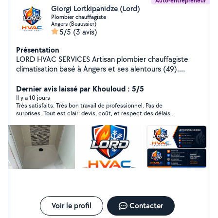
Auto-entrepreneur
Giorgi Lortkipanidze (Lord)
Plombier chauffagiste
Angers (Beaussier)
5/5
(3 avis)
Présentation
LORD HVAC SERVICES Artisan plombier chauffagiste
climatisation basé à Angers et ses alentours (49).
Spécialisé dans l'installation, l'entretien et le dépannage
de systèmes de chauffage, plomberie et climatisation.
Dernier avis laissé par Khouloud : 5/5
Nous intervenons rapidement pour : climatisation et
Il y a 10 jours
Très satisfaits. Très bon travail de professionnel. Pas de
pompe à chaleur plomberie générale chauffage
surprises. Tout est clair: devis, coût, et respect des délais...
dépannage et recherche de fuite installation sanitaire
entretien et maintenance Notre priorité : un travail
propre, fiable et professionnel avec des solutions
adaptées à chaque client. Devis gratuit Intervention
rapide Travail soigné Angers et alentours 49
Voir le profil
Contacter