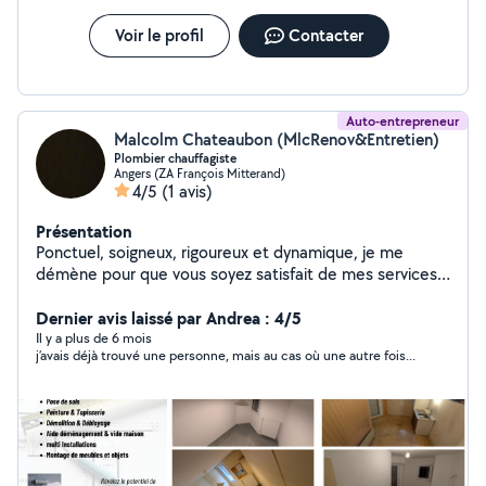
Voir le profil
Contacter
Auto-entrepreneur
Malcolm Chateaubon (MlcRenov&Entretien)
Plombier chauffagiste
Angers (ZA François Mitterand)
4/5
(1 avis)
Présentation
Ponctuel, soigneux, rigoureux et dynamique, je me
démène pour que vous soyez satisfait de mes services.
Vous pouvez me joindre directement par téléphone, je
me ferais un plaisir de répondre à vos questions. À très
Dernier avis laissé par Andrea : 4/5
bientôt !
Il y a plus de 6 mois
j’avais déjà trouvé une personne, mais au cas où une autre fois...