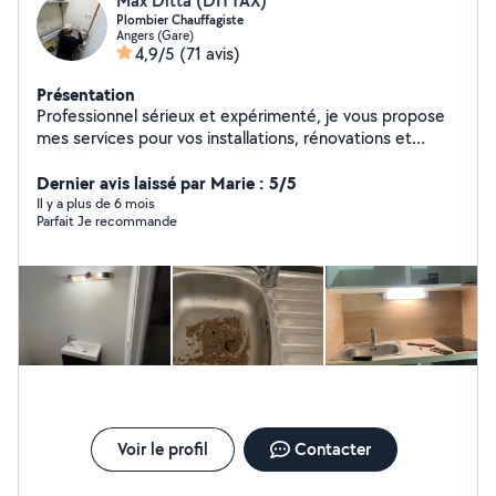
Max Ditta (DITTAX)
Plombier Chauffagiste
Angers (Gare)
4,9/5
(71 avis)
Présentation
Professionnel sérieux et expérimenté, je vous propose
mes services pour vos installations, rénovations et
dépannages. Travail soigné, conseils adaptés et
disponibilité garantie. Contactez-moi pour en discuter
Dernier avis laissé par Marie : 5/5
ou obtenir un devis gratuit !
Il y a plus de 6 mois
Parfait Je recommande
Voir le profil
Contacter