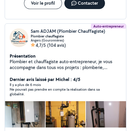
Voir le profil
Contacter
Auto-entrepreneur
Sam ADJAM (Plombier Chauffagiste)
Plombier chauffagiste
Angers (Gouronnières)
4,7/5
(104 avis)
Présentation
Plombier et chauffagiste auto-entrepreneur, je vous
accompagne dans tous vos projets : plomberie,
chauffage et dépannage. Que ce soit pour une urgence,
une installation ou un entretien, je m'engage à fournir un
Dernier avis laissé par Michel : 4/5
travail de qualité, propre et durable. La satisfaction de
Il y a plus de 6 mois
Ne pouvait pas prendre en compte la réalisation dans sa
mes clients est ma priorité.
globalité.