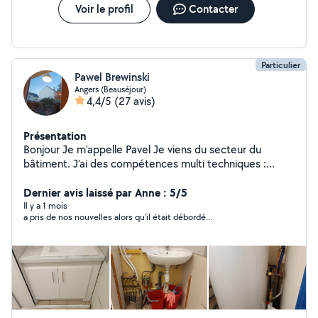
Voir le profil
Contacter
Particulier
Pawel Brewinski
Angers (Beauséjour)
4,4/5
(27 avis)
Présentation
Bonjour Je m'appelle Pavel Je viens du secteur du
bâtiment. J'ai des compétences multi techniques :
plomberie, électricité, plomberie, peinture, serrurerie.
20 d'expériences à votre service !
Dernier avis laissé par Anne : 5/5
Il y a 1 mois
a pris de nos nouvelles alors qu'il était débordé...