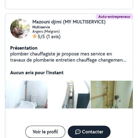
Auto-entrepreneur
Mazouni djimi (MY MULTISERVICE)
Multiservie
Angers (Melgrani)
5/5
(1 avis)
Présentation
plombier chauffagiste je propose mes service en
travaux de plomberie entretien chauffage changement
radiateur robinetterie ballon eaux chaude , entretien
climatisation et PAC
Aucun avis pour l'instant
Voir le profil
Contacter