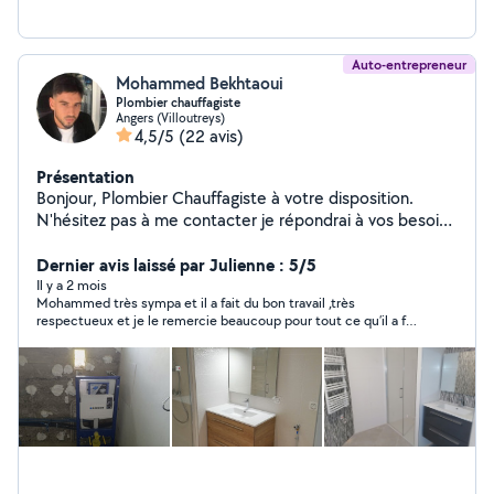
Auto-entrepreneur
Mohammed Bekhtaoui
Plombier chauffagiste
Angers (Villoutreys)
4,5/5
(22 avis)
Présentation
Bonjour, Plombier Chauffagiste à votre disposition.
N'hésitez pas à me contacter je répondrai à vos besoin
dans les plus brève délais. Cordialement
Dernier avis laissé par Julienne : 5/5
Il y a 2 mois
Mohammed très sympa et il a fait du bon travail ,très
respectueux et je le remercie beaucoup pour tout ce qu’il a fait
chez moi 👍 merci Mohammed