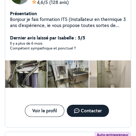
4,6/5
(128 avis)
Présentation
Bonjour je fais formation ITS (Installateur en thermique 3
ans d'expérience, ie vous propose toutes sortes de
travaux dans le domaine de la plomberie (neuf,
rénovation, dépannage, urgence ou conseils).
Dernier avis laissé par Isabelle : 5/5
PLOMBIÈRE : Création et rénovation salle de bain -
Il y a plus de 6 mois
Compétent sympathique et ponctuel !!
Installation / Dépannage / Remplacement: - Chauffe-
Eau, groupe de sécurité - Meuble vasque - Robinetterie
- WC à poser ou Suspendu - Chasse d'eau - Douche à
l'italienne -Baignoire - Fuite Salle de bain, salle d'eau,
sanitaire, ballon d'eau chaude, dépannages Montages
de meubles Poser de tringles Fair peinture Posé de
tapisserie Cordialement
Voir le profil
Contacter
Auto-entrepreneur