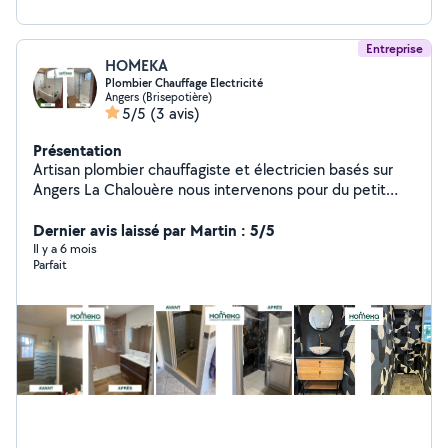
Entreprise
HOMEKA
Plombier Chauffage Electricité
Angers (Brisepotière)
5/5
(3 avis)
Présentation
Artisan plombier chauffagiste et électricien basés sur
Angers La Chalouère nous intervenons pour du petit
dépannage, une fuite, un remplacement de ballon d'eau
chaude, des modifications électriques, de plomberie,
Dernier avis laissé par Martin : 5/5
de chauffage dans la maison, comme pour la réalisation
Il y a 6 mois
Parfait
de salle de bains et de maison . Avec une assurance RC
Décennale.