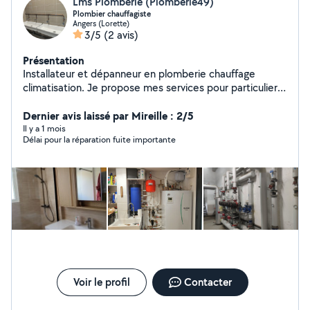
Lms Plomberie (Plomberie49)
Plombier chauffagiste
Angers (Lorette)
3/5
(2 avis)
Présentation
Installateur et dépanneur en plomberie chauffage
climatisation. Je propose mes services pour particulier
et professionnel dans le milieu de la rénovation et du
neuf.
Dernier avis laissé par Mireille : 2/5
Il y a 1 mois
Délai pour la réparation fuite importante
Voir le profil
Contacter