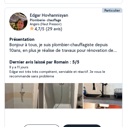
Particulier
Edgar Hovhannisyan
Plomberie- chauffage
Angers (Haut Pressoir)
4,7/5
(29 avis)
Présentation
Bonjour à tous, je suis plombier-chauffagiste depuis
10ans, en plus je réalise de travaux pour rénovation de
salle de bain(plomberie+plaqiste+carrelage) et
transformation de salle de bain normal au PMR.
Dernier avis laissé par Romain : 5/5
Réparation de électroménager et montage de cuisines
Il y a 11 jours
Edgar est très très compétent, serviable et réactif. Je vous le
aussi dans la liste de mes compétences. Cordialement
recommande sans problème
et à bientôt