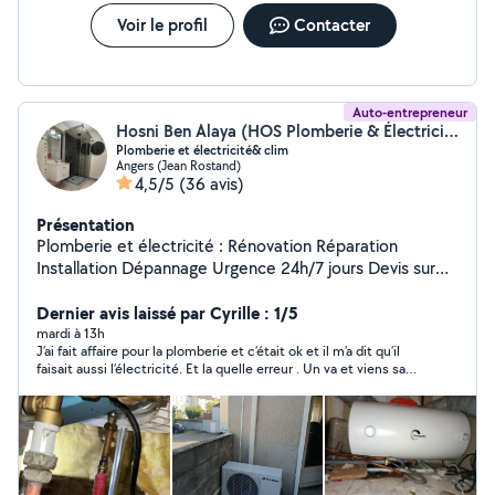
Voir le profil
Contacter
Auto-entrepreneur
Hosni Ben Alaya (HOS Plomberie & Électricité&Clim)
Plomberie et électricité& clim
Angers (Jean Rostand)
4,5/5
(36 avis)
Présentation
Plomberie et électricité : Rénovation Réparation
Installation Dépannage Urgence 24h/7 jours Devis sur
mesure et facture à l'appui Réponse rapide Flexibilité et
Dernier avis laissé par Cyrille : 1/5
disponibilité Choix des produits avec accord du client
mardi à 13h
J’ai fait affaire pour la plomberie et c’était ok et il m’a dit qu’il
faisait aussi l’électricité. Et la quelle erreur . Un va et viens sans
navette qui ne marche pas , personne ne comprend et il ne
veut même pas me le brancher en le payant et la en contrôlant
et bien mes prises de courant sont branchées sur le même
disjoncteur que le radiateur de la chambre . Plus de réponse de
sa part . Vraiment déçu car la plomberie serait bien passé