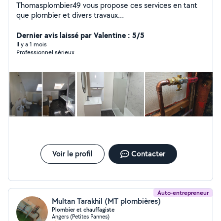
Thomasplombier49 vous propose ces services en tant
que plombier et divers travaux
(placo,peinture,sol,faience... Devis gratuit Dépannage
7j7 24h24 Assurance décennale
Dernier avis laissé par Valentine : 5/5
Il y a 1 mois
Professionnel sérieux
Voir le profil
Contacter
Auto-entrepreneur
Multan Tarakhil (MT plombières)
Plombier et chauffagiste
Angers (Petites Pannes)