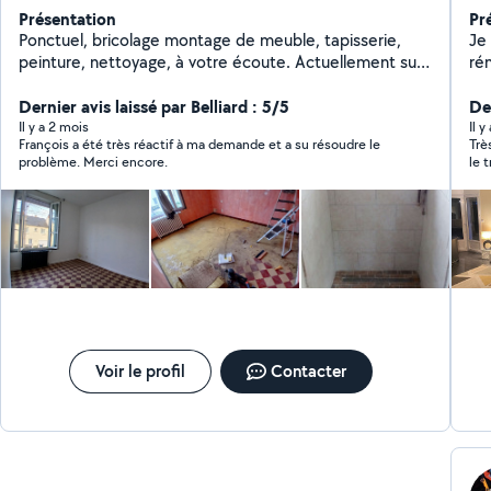
Présentation
Pr
Ponctuel, bricolage montage de meuble, tapisserie,
Je 
peinture, nettoyage, à votre écoute. Actuellement sur
ré
Angers, je réponds aux demandes que je peux assurer,
abordables.
sans prétention. À vous rencontrer et vous aider. Au
Dernier avis laissé par Belliard : 5/5
Pa
Der
plaisir. François.
rép
Il y a 2 mois
Il y
François a été très réactif à ma demande et a su résoudre le
Trè
éle
problème. Merci encore.
le 
ré
com
à 
pla
Entr
pou
Voir le profil
Contacter