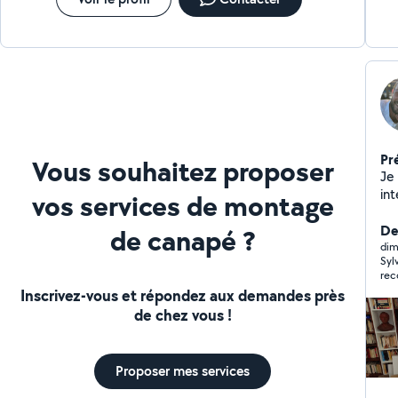
Pr
Vous souhaitez proposer
Je
int
vos services de montage
ex
pe
Der
de canapé ?
ins
dim
Syl
po
rec
Inscrivez-vous et répondez aux demandes près
de chez vous !
Proposer mes services