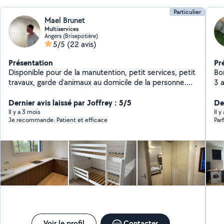
Je
Particulier
Mael Brunet
Multiservices
Angers (Brisepotière)
5/5
(22 avis)
Présentation
Pr
Disponible pour de la manutention, petit services, petit
Bonjour je fais form
travaux, garde d'animaux au domicile de la personne.
3 
Montage de cuisine, porte de réfrigérateur,porte de
tr
douche, meubles, installation d'électroménager, pose
Dernier avis laissé par Joffrey : 5/5
ré
De
de TV au mur, transport de marchandises et autres
PL
Il y a 3 mois
Il y
Je recommande. Patient et efficace
Parf
petit travaux.
In
Ea
- 
l'i
sa
de me
Voir le profil
Contacter