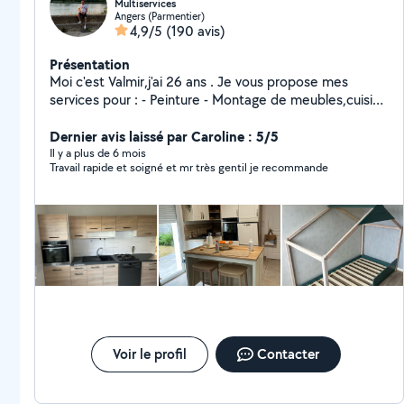
Multiservices
Angers (Parmentier)
4,9/5
(190 avis)
Présentation
Moi c'est Valmir,j'ai 26 ans . Je vous propose mes
services pour : - Peinture - Montage de meubles,cuisine
- Déménagement et l'aide ou déménagement -
Débarras,vide maison,garage,grenieres.. - Livraison de
Dernier avis laissé par Caroline : 5/5
colis et tout type de meubles - Évacuation et mise en
Il y a plus de 6 mois
Travail rapide et soigné et mr très gentil je recommande
déchèterie Je suis équipe de sangles , couverture
diable pour le chargés lourds N'hésitez pas à me
contacter ,je me ferais plaisir de répondre à vos
questions. À bientôt Valmir !
Voir le profil
Contacter