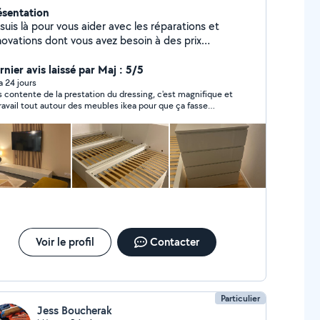
ésentation
suis là pour vous aider avec les réparations et
novations dont vous avez besoin à des prix
 Peintre. Aider à déménager. Carreleur.
rquet Réparation d'ordinateur.(maintenance et
nier avis laissé par Maj : 5/5
aration de tous types d'ordinateurs) Petits travaux
 a 24 jours
s contente de la prestation du dressing, c'est magnifique et
ctriques.(installation de lustres et de lampes,
travail tout autour des meubles ikea pour que ça fasse
paration de prises et d'interrupteurs, etc) Plomberie
me inclu dans le mur rend comme du du sur mesure. Au
petite échelle. (remplacement du robinet, etc)
isir pour les futurs projets
etien et réparation de jardin. Et toute autre tâche
r laquelle vous avez besoin d'aide.
Voir le profil
Contacter
Particulier
Jess Boucherak