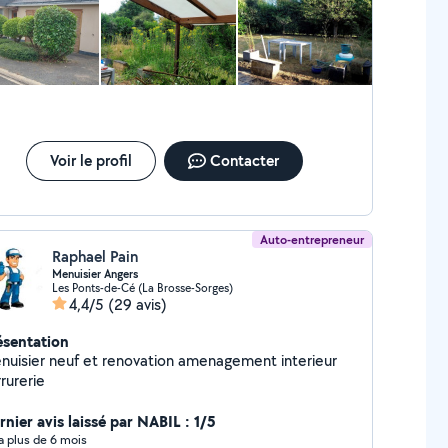
rmonieux - Création / entretien massifs de fleurs
sonnalisé - Plantation de fleurs, arbustes, arbres et
es arbusières - Tailles des arbres fruitiers et petit
agage -Nettoyage massif de fleurs - Désherbage
ermique de vos allées - Montage abri de jardin -
ttoyage haute pression de vos terrasses, abris de
Pour votre maison, pose garde-corps,
inture, remise en état volets petite menuiserie,
Voir le profil
Contacter
te électricité, plomberie A bientôt de nous
ncontrer et faire bouger les choses Jean Louis
Auto-entrepreneur
Raphael Pain
Menuisier Angers
Les Ponts-de-Cé (La Brosse-Sorges)
4,4/5
(29 avis)
ésentation
nuisier neuf et renovation amenagement interieur
rurerie
rnier avis laissé par NABIL : 1/5
y a plus de 6 mois