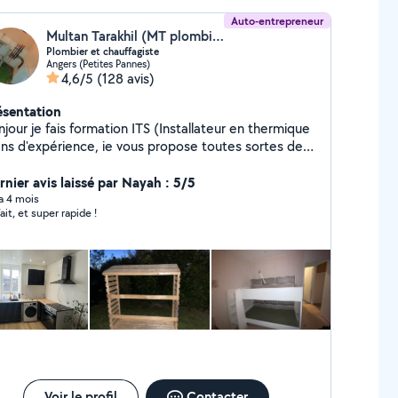
 suis impatiente de vous rencontrer. A bientôt. Jess
Auto-entrepreneur
Multan Tarakhil (MT plombières)
Plombier et chauffagiste
Angers (Petites Pannes)
4,6/5
(128 avis)
ésentation
ation ITS (Installateur en thermique
ans d'expérience, ie vous propose toutes sortes de
avaux dans le domaine de la plomberie (neuf,
novation, dépannage, urgence ou conseils).
rnier avis laissé par Nayah : 5/5
OMBIÈRE : Création et rénovation salle de bain -
 a 4 mois
ait, et super rapide !
stallation / Dépannage / Remplacement: - Chauffe-
u, groupe de sécurité - Meuble vasque - Robinetterie
WC à poser ou Suspendu - Chasse d'eau - Douche à
talienne -Baignoire - Fuite Salle de bain, salle d'eau,
nitaire, ballon d'eau chaude, dépannages Montages
ubles Poser de tringles Fair peinture Posé de
tapisserie Cordialement
Voir le profil
Contacter