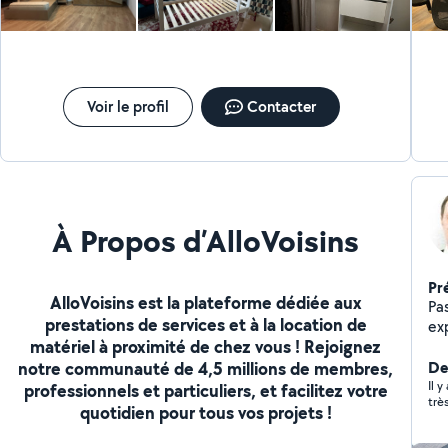
pour des missions ponctuelles ou des projets à plus
long terme. Cela peut être adapté selon vos besoins !
Voir le profil
Contacter
À Propos d’AlloVoisins
Pr
AlloVoisins est la plateforme dédiée aux
Pas
prestations de services et à la location de
expérimenté 
matériel à proximité de chez vous ! Rejoignez
comme 
notre communauté de 4,5 millions de membres,
interv
Der
par
Il y
professionnels et particuliers, et facilitez votre
trè
pel
quotidien pour tous vos projets !
Pr
eng