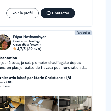
Voir le profil
Contacter
Particulier
Edgar Hovhannisyan
Plomberie- chauffage
Angers (Haut Pressoir)
4,7/5
(29 avis)
ésentation
jour à tous, je suis plombier-chauffagiste depuis
ns, en plus je réalise de travaux pour rénovation de
lle de bain(plomberie+plaqiste+carrelage) et
ansformation de salle de bain normal au PMR.
nier avis laissé par Marie Christiane : 1/5
paration de électroménager et montage de cuisines
edi à 18h
o chére
ssi dans la liste de mes compétences. Cordialement
 à bientôt