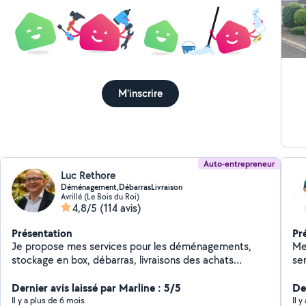
ha
per
hai
él
th
Ne
M'inscrire
piscines... - 
pe
peti
re
Auto-entrepreneur
Luc Rethore
Déménagement,DébarrasLivraison
Avrillé (Le Bois du Roi)
4,8/5
(114 avis)
Présentation
Pr
Je propose mes services pour les déménagements,
Me
stockage en box, débarras, livraisons des achats
ser
d'électroménagers et mobiliers ou évacuation en
déchetterie.Possibilité de montage du mobilier selon
Dernier avis laissé par Marline : 5/5
De
disponibilités. Capacité professionnelle transport de
Il y a plus de 6 mois
Il 