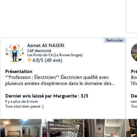
Particulier
Asmat Ali NASERI
CAP électricité
Les Ponts-de-Cé (La Brosse-Sorges)
4,8/5
(48 avis)
Présentation
Pr
**Profession : Électricien** Électricien qualifié avec
Bon
plusieurs années d'expérience dans le domaine des
10a
installations électriques. Je me spécialise les travaux
sa
polyvalents tels que la peinture, le montage de
Dernier avis laissé par Marguerite : 5/5
tr
Der
meubles et les petites réparations. Ma priorité est de
Ré
Il y a plus de 6 mois
sam
Tout s’est bien passé :)
Tro
fournir un service fiable **Compétences :** - Installation
au
et dépannages électriques - Peinture et rénovation
et
intérieure - Montage et assemblage de meubles -
Petits travaux de bricolage Montage de cuisine Placo
Solde Parquet Peinture tapisserie Je suis disponible