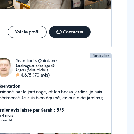
Voir le profil
Contacter
Particulier
Jean Louis Quintanel
Jardinage et bricolage 49
Angers (Saint-Michel)
4,6/5
(70 avis)
ésentation
sionné par le jardinage, et les beaux jardins, je suis
Je suis bien équipé, en outils de jardinage,
en bricolage ... avec un camion atelier pour
ention chez vous Vous pouvez compter sur moi et
nier avis laissé par Sarah : 5/5
fois, sur ma collègue en cesu pour -> - Tonte
 a 4 mois
s reactif
ouse - Scarification, entretien et soins spécifiques -
éparation du terrain puis semence de pelouse avec
rais - Taille des haies et arbustes pour un jardin