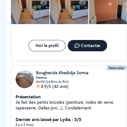
Voir le profil
Contacter
Particulier
Bougherida Khedidja Somia
Peintre .
Avrillé (Le Bois du Roi)
4,9/5
(42 avis)
Présentation
Je fait des petits bricoles (peinture, toiles de verre,
tapesserie, Dallas pvc...). Cordialement
Dernier avis laissé par Lydia : 5/5
Il y a 3 mois