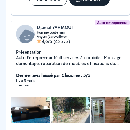
Auto-entrepreneur
Djamal YAHIAOUI
Homme toute main
Angers (Lareveillère)
4,6/5
(45 avis)
Présentation
Auto Entrepreneur Multiservices à domicile : Montage,
démontage, réparation de meubles et fixations de
mobiliers et accessoires (Télé, tringles, paters, miroirs,
...), Petits travaux de Peinture, Enduit, Papier peint,
Dernier avis laissé par Claudine : 5/5
Bardage, Revêtements sols...etc. Petits travaux de
Il y a 3 mois
Très bien
plomberie, électricité, maçonnerie, jardinage, ...etc.
Aide aux déménagements.