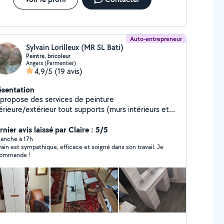
Auto-entrepreneur
Sylvain Lorilleux (MR SL Bati)
Peintre, bricoleur
Angers (Parmentier)
4,9/5
(19 avis)
ésentation
 propose des services de peinture
érieure/extérieur tout supports (murs intérieurs et
térieurs,plafond, boiserie, métaux), pose de papier
int et de toile de verre, montage de meubles,
nier avis laissé par Claire : 5/5
tallation de luminaires, de ventilateur au plafond,
anche à 17h
vain est sympathique, efficace et soigné dans son travail. Je
se d'étagères etc
ommande !