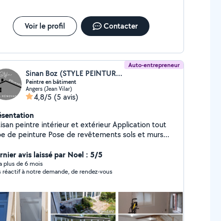
Voir le profil
Contacter
Auto-entrepreneur
Sinan Boz (STYLE PEINTURE DECORATION)
Peintre en bâtiment
Angers (Jean Vilar)
4,8/5
(5 avis)
ésentation
san peintre intérieur et extérieur Application tout
pe de peinture Pose de revêtements sols et murs
uf ou rénovation
nier avis laissé par Noel : 5/5
y a plus de 6 mois
s réactif à notre demande, de rendez-vous