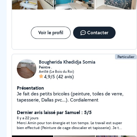
Voir le profil
Contacter
Particulier
Bougherida Khedidja Somia
Peintre .
Avrillé (Le Bois du Roi)
4,9/5
(42 avis)
Présentation
Je fait des petits bricoles (peinture, toiles de verre,
tapesserie, Dallas pvc...). Cordialement
Dernier avis laissé par Samuel : 5/5
Il y a 22 jours
Merci Amin pour ton énergie et ton temps. Le travail est super
bien effectué (Peinture de cage d'escalier et tapisserie). Je te
recommande sans hésiter! A bientôt j'espère.