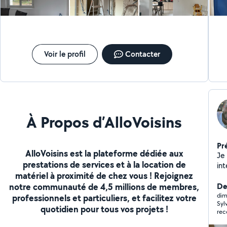
Voir le profil
Contacter
À Propos d’AlloVoisins
Pr
AlloVoisins est la plateforme dédiée aux
Je
prestations de services et à la location de
int
matériel à proximité de chez vous ! Rejoignez
ex
notre communauté de 4,5 millions de membres,
pe
Der
ins
dim
professionnels et particuliers, et facilitez votre
Syl
po
quotidien pour tous vos projets !
rec