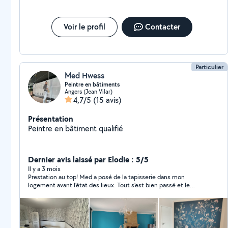
Voir le profil
Contacter
Particulier
Med Hwess
Peintre en bâtiments
Angers (Jean Vilar)
4,7/5
(15 avis)
Présentation
Peintre en bâtiment qualifié
Dernier avis laissé par Elodie : 5/5
Il y a 3 mois
Prestation au top! Med a posé de la tapisserie dans mon
logement avant l'état des lieux. Tout s'est bien passé et le
travail est bien fait. C'est quelqu'un de fiable et de
sympathique. Merci à toi !!