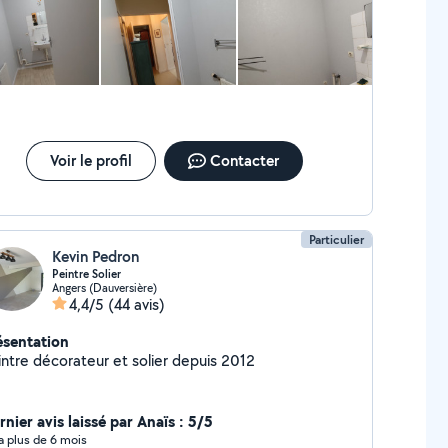
Voir le profil
Contacter
Particulier
Kevin Pedron
Peintre Solier
Angers (Dauversière)
4,4/5
(44 avis)
ésentation
intre décorateur et solier depuis 2012
nier avis laissé par Anaïs : 5/5
y a plus de 6 mois