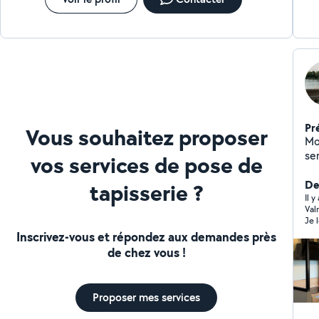
Pr
Vous souhaitez proposer
Moi c
servic
vos services de pose de
- 
Dé
Der
tapisserie ?
colis
Il y
Valmir
déchèterie J
Je 
diab
Inscrivez-vous et répondez aux demandes près
con
de chez vous !
que
Proposer mes services