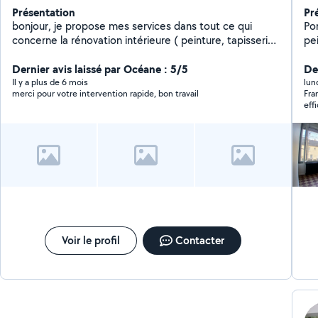
Présentation
Pr
bonjour, je propose mes services dans tout ce qui
Po
concerne la rénovation intérieure ( peinture, tapisserie,
pe
parquet etc)
An
Dernier avis laissé par Océane : 5/5
sa
De
Il y a plus de 6 mois
lun
merci pour votre intervention rapide, bon travail
Fra
efficace. Très satisfa
viv
Voir le profil
Contacter