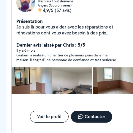
Bricoleur tout domaine
Angers (Gouronnières)
4,9/5
(57 avis)
Présentation
Je suis là pour vous aider avec les réparations et
rénovations dont vous avez besoin à des prix
abordables. Peintre. Aider à déménager. Carreleur.
Parquet Réparation d'ordinateur.(maintenance et
Dernier avis laissé par Chris : 5/5
réparation de tous types d'ordinateurs) Petits travaux
Il y a 6 mois
Gorkem a réalisé un chantier de plusieurs jours dans ma
électriques.(installation de lustres et de lampes,
maison. Il s’agit d’une personne de confiance et très sérieuse.
réparation de prises et d'interrupteurs, etc) Plomberie
Ponctuel, minutieux dans son travail Je recommande
à petite échelle. (remplacement du robinet, etc)
totalement.
Entretien et réparation de jardin. Et toute autre tâche
pour laquelle vous avez besoin d'aide.
Voir le profil
Contacter