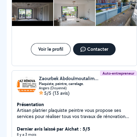
Voir le profil
Contacter
Auto-entrepreneur
Zaourbek Abdoulmoutalimov (Az Renovation)
Plaquiste, peintre, carrelage.
Angers (Doyenné)
5/5
(13 avis)
Présentation
Artisan platrier plaquiste peintre vous propose ses
services pour réaliser tous vos travaux de rénovation
intérieur. Isolation thermique et Acoustique Cloisons
Faux Plafonds Enduit Rattisage Raccord de platre
Dernier avis laissé par Aichat : 5/5
Peinture intérieur, extérieur Toute type Revêtement de
Il y a 3 mois