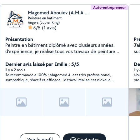
Auto-entrepreneur
Magomed Abouiev (A.M.A Bâtiment)
Peinture en bâtiment
Angers (Luther King)
5/5
(1 avis)
Présentation
Pr
Peintre en bâtiment diplômé avec plusieurs années
J'
d'expérience, je réalise tous vos travaux de peinture
sui
intérieure et extérieure. Sérieux et minutieux,
peux fa
j'interviens aussi pour la rénovation, la pose de plinthes,
Dernier avis laissé par Emilie : 5/5
pr
De
le tapissage, l'enduisage et la mise en couleur. Travail
ap
Il y a 2 mois
Il 
Je recommande à 100% : Magomed A. est très professionnel,
Nou
soigné, conseils personnalisés et respect des délais.
pe
sympathique, réactif et efficace. Le travail réalisé est nickel et
pre
qu
tout a été laissé propre.
pe
du 
qualité. Bonne org
Ca
in
Voir le profil
Contacter