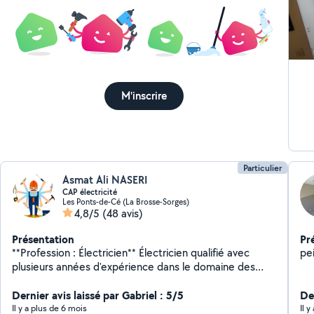
M'inscrire
Particulier
Asmat Ali NASERI
CAP électricité
Les Ponts-de-Cé (La Brosse-Sorges)
4,8/5
(48 avis)
Présentation
Pr
**Profession : Électricien** Électricien qualifié avec
pe
plusieurs années d'expérience dans le domaine des
installations électriques. Je me spécialise les travaux
polyvalents tels que la peinture, le montage de
Dernier avis laissé par Gabriel : 5/5
Der
meubles et les petites réparations. Ma priorité est de
Il y a plus de 6 mois
Il 