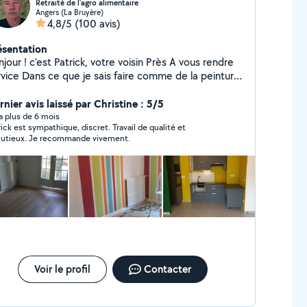
Retraité de l'agro alimentaire
Angers (La Bruyère)
4,8/5
(100 avis)
ésentation
'est Patrick, votre voisin Près A vous rendre
ce Dans ce que je sais faire comme de la peinture,
pisserie, pose de parquet, montage de meubles en
, et de la soudure avec tout le matériel je reste a
nier avis laissé par Christine : 5/5
tre écoute cdlt Patrick
y a plus de 6 mois
rick est sympathique, discret. Travail de qualité et
minutieux. Je recommande vivement.
Voir le profil
Contacter