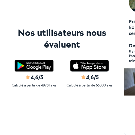
Pr
Bonjour ! c
Nos utilisateurs nous
servi
ta
évaluent
kit
Der
vo
Il 
Pat
4,6/5
4,6/5
Calculé à partir de 48731 avis
Calculé à partir de 66000 avis