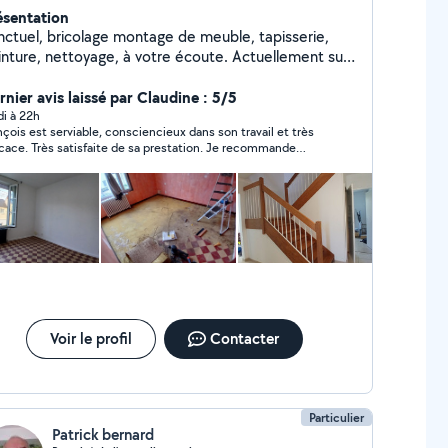
ésentation
nctuel, bricolage montage de meuble, tapisserie,
inture, nettoyage, à votre écoute. Actuellement sur
gers, je réponds aux demandes que je peux assurer,
ns prétention. À vous rencontrer et vous aider. Au
rnier avis laissé par Claudine : 5/5
plaisir. François.
di à 22h
nçois est serviable, consciencieux dans son travail et très
ite de sa prestation. Je recommande
ement
Voir le profil
Contacter
Particulier
Patrick bernard