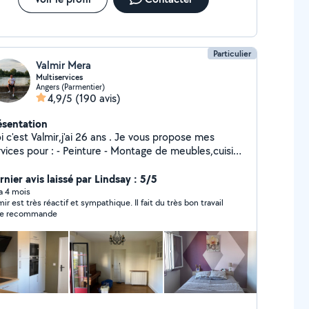
Particulier
Valmir Mera
Multiservices
Angers (Parmentier)
4,9/5
(190 avis)
ésentation
'est Valmir,j'ai 26 ans . Je vous propose mes
es pour : - Peinture - Montage de meubles,cuisine
Déménagement et l'aide ou déménagement -
barras,vide maison,garage,grenieres.. - Livraison de
nier avis laissé par Lindsay : 5/5
 et tout type de meubles - Évacuation et mise en
 a 4 mois
 est très réactif et sympathique. Il fait du très bon travail
e suis équipe de sangles , couverture
le recommande
le pour le chargés lourds N'hésitez pas à me
tacter ,je me ferais plaisir de répondre à vos
stions. À bientôt Valmir !