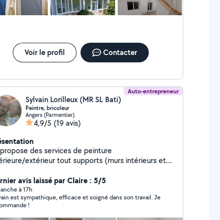
Voir le profil
Contacter
Auto-entrepreneur
Sylvain Lorilleux (MR SL Bati)
Peintre, bricoleur
Angers (Parmentier)
4,9/5
(19 avis)
ésentation
 propose des services de peinture
érieure/extérieur tout supports (murs intérieurs et
térieurs,plafond, boiserie, métaux), pose de papier
int et de toile de verre, montage de meubles,
nier avis laissé par Claire : 5/5
tallation de luminaires, de ventilateur au plafond,
anche à 17h
vain est sympathique, efficace et soigné dans son travail. Je
se d'étagères etc
ommande !