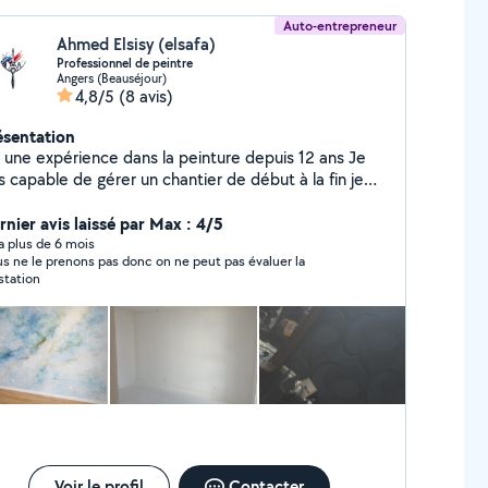
Auto-entrepreneur
Ahmed Elsisy (elsafa)
Professionnel de peintre
Angers (Beauséjour)
4,8/5
(8 avis)
ésentation
ai une expérience dans la peinture depuis 12 ans Je
s capable de gérer un chantier de début à la fin je
ire le décor Maîtrise des techniques de
éparation des surfaces (ponçage, rebouchage,
rnier avis laissé par Max : 4/5
plication de sous-couche). Application soignée de
y a plus de 6 mois
s ne le prenons pas donc on ne peut pas évaluer la
intures, vernis et revêtements selon les normes de
station
alité. Connaissance des différents types de
intures, enduits et finitions. Mes compétences: Sens
détail et de la précision pour garantir un travail de
anisation et respect des délais.
pacité à travailler en équipe ou de manière
dépendante.
Voir le profil
Contacter