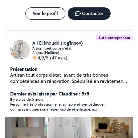
Voir le profil
Contacter
Auto-entrepreneur
Ali El khoudri (log'innov)
Artisan tout corps d'état
Angers (Mollière)
4,9/5
(47 avis)
Présentation
Artisan tout corps d'état, ayant de très bonnes
compétences en rénovation. Spécialisé en revêtements
de sols et murs, je vous propose mes services pour la
pose de placo, isolation, sols souples, carrelage,
Dernier avis laissé par Claudine : 5/5
faïence, peinture, tapisserie, également plombier agréé.
Il y a plus de 6 mois
Personne très professionnelle, aimable et sympathique,
Réalisation de salles de bains et cuisines clés en mains,
connaissant bien son métier Rapide et efficace, à
montage de meubles... Je m'engage à vous fournir un
recommander
travail soigné et de qualité pour tous vos projets de
rénovation.