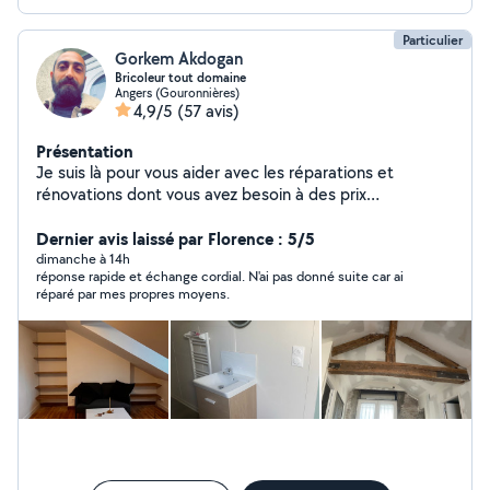
Particulier
Gorkem Akdogan
Bricoleur tout domaine
Angers (Gouronnières)
4,9/5
(57 avis)
Présentation
Je suis là pour vous aider avec les réparations et
rénovations dont vous avez besoin à des prix
abordables. Peintre. Aider à déménager. Carreleur.
Parquet Réparation d'ordinateur.(maintenance et
Dernier avis laissé par Florence : 5/5
réparation de tous types d'ordinateurs) Petits travaux
dimanche à 14h
réponse rapide et échange cordial. N'ai pas donné suite car ai
électriques.(installation de lustres et de lampes,
réparé par mes propres moyens.
réparation de prises et d'interrupteurs, etc) Plomberie à
petite échelle. (remplacement du robinet, etc)
Entretien et réparation de jardin. Et toute autre tâche
pour laquelle vous avez besoin d'aide.