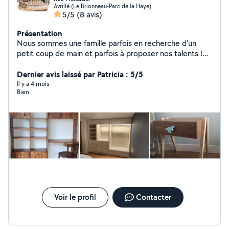
Avrillé (Le Brionneau-Parc de la Haye)
5/5
(8 avis)
Présentation
Nous sommes une famille parfois en recherche d'un
petit coup de main et parfois à proposer nos talents !
Mon mari est menuisier. Il maîtrise les meubles sur
mesure, les huisseries, l'agencement... Nous aimons
Dernier avis laissé par Patricia : 5/5
l'entraide et rendre service dans un climat de
Il y a 4 mois
Bien
bienveillance !
Voir le profil
Contacter