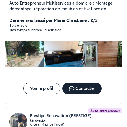
Auto Entrepreneur Multiservices à domicile : Montage,
démontage, réparation de meubles et fixations de
mobiliers et accessoires (Télé, tringles, paters, miroirs,
...), Petits travaux de Peinture, Enduit, Papier peint,
Dernier avis laissé par Marie Christiane : 2/5
Bardage, Revêtements sols...etc. Petits travaux de
Il y a 6 jours
Tres sympa aubniveau discussion
plomberie, électricité, maçonnerie, jardinage, ...etc.
Aide aux déménagements.
Voir le profil
Contacter
Auto-entrepreneur
Prestige Renovation (PRESTIGE)
Rénovation
Angers (Maurice Tardat)