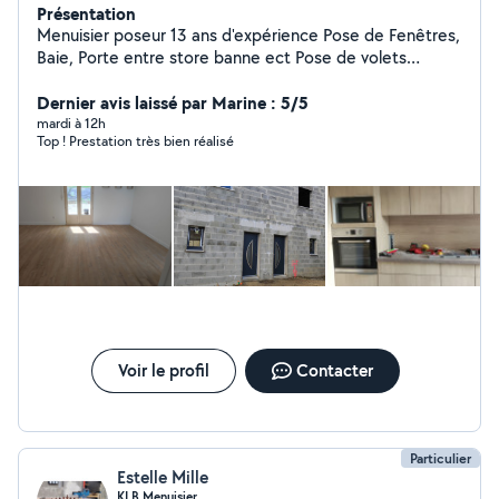
Présentation
Menuisier poseur 13 ans d'expérience Pose de Fenêtres,
Baie, Porte entre store banne ect Pose de volets
roulants / électrique ou manuel /solaire ( réparation)
Pose de parquet stratifié/pvc Remplacement de vitrage
Dernier avis laissé par Marine : 5/5
. plaque de véranda Je touche a beaucoup de chose
mardi à 12h
Top ! Prestation très bien réalisé
Rendre le client satisfait de mon travail et mettre mes
compétences en action pour trouve la meilleure
solution Je travail comme si c'était pour moi
Voir le profil
Contacter
Particulier
Estelle Mille
KLB Menuisier