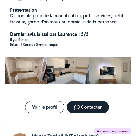
Présentation
Disponible pour de la manutention, petit services, petit
travaux, garde d'animaux au domicile de la personne.
Montage de cuisine, porte de réfrigérateur,porte de
douche, meubles, installation d'électroménager, pose
Dernier avis laissé par Laurence : 5/5
de TV au mur, transport de marchandises et autres
Il y a 6 mois
Réactif Sérieux Sympathique
petit travaux.
Voir le profil
Contacter
Auto-entrepreneur