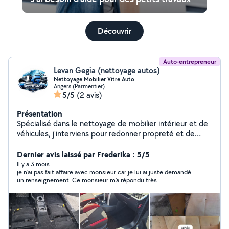
Découvrir
Auto-entrepreneur
Levan Gegia (nettoyage autos)
Nettoyage Mobilier Vitre Auto
Angers (Parmentier)
5/5
(2 avis)
Présentation
Spécialisé dans le nettoyage de mobilier intérieur et de
véhicules, j'interviens pour redonner propreté et de
fraicheur a vos canapés, fauteuils, matelas, tapis,
moquettes et intérieurs de voiture. J'utilise des
Dernier avis laissé par Frederika : 5/5
méthodes professionnelles et des produits adaptés
Il y a 3 mois
je n'ai pas fait affaire avec monsieur car je lui ai juste demandé
pour un résultat soigné, efficace et respectueux des
un renseignement. Ce monsieur m'a répondu très
matériaux. Sérieux et ponctuel, je m'engage à fournir un
professionnellement.
travail de qualité avec un excellent rapport qualité-prix.
Interventions a domicile ou sur site Devis rapide sur
demande