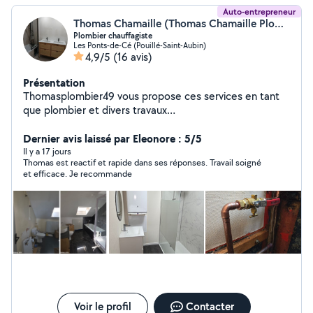
Auto-entrepreneur
Thomas Chamaille (Thomas Chamaille Plomberie)
Plombier chauffagiste
Les Ponts-de-Cé (Pouillé-Saint-Aubin)
4,9/5
(16 avis)
Présentation
Thomasplombier49 vous propose ces services en tant
que plombier et divers travaux
(placo,peinture,sol,faience... Devis gratuit Dépannage
7j7 24h24 Assurance décennale
Dernier avis laissé par Eleonore : 5/5
Il y a 17 jours
Thomas est reactif et rapide dans ses réponses. Travail soigné
et efficace. Je recommande
Voir le profil
Contacter