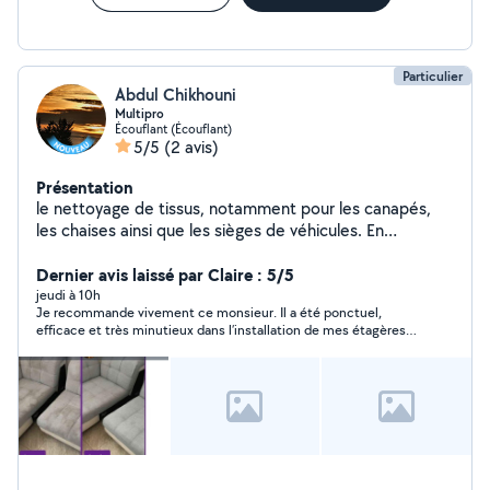
Particulier
Abdul Chikhouni
Multipro
Écouflant (Écouflant)
5/5
(2 avis)
Présentation
le nettoyage de tissus, notamment pour les canapés,
les chaises ainsi que les sièges de véhicules. En
complément, je propose diverses prestations de petit
bricolage et de maintenance, telles que : - L'installation
Dernier avis laissé par Claire : 5/5
et montage de meubles de cuisine La fixation
jeudi à 10h
Je recommande vivement ce monsieur. Il a été ponctuel,
d'étagères, la pose de lustres ou de rideaux ; - Le
efficace et très minutieux dans l’installation de mes étagères. Il
montage de meubles en kit ; - L'installation
n’a pas hésité à me donner de précieux conseils et à effectuer
d'équipements de sécurité (avertisseurs de fumée,
les ajustements nécessaires pour un résultat impeccable.
barres d'appui) ; - Le remplacement de joints
C’est une personne sérieuse et agréable, à qui je ferai de
nouveau appel sans hésiter si j’ai d’autres besoins. Merci encore
pour ce travail de qualité !