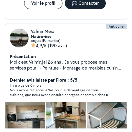
Voir le profil
Contacter
Particulier
Valmir Mera
Multiservices
Angers (Parmentier)
4,9/5
(190 avis)
Présentation
Moi c'est Valmir,j'ai 26 ans . Je vous propose mes
services pour : - Peinture - Montage de meubles,cuisine
- Déménagement et l'aide ou déménagement -
Débarras,vide maison,garage,grenieres.. - Livraison de
Dernier avis laissé par Flora : 5/5
colis et tout type de meubles - Évacuation et mise en
Il y a plus de 6 mois
Nous avons fait appel à Vali pour le démontage de trois
déchèterie Je suis équipe de sangles , couverture diable
cuisines, que nous avons ensuite chargées ensemble dans un
pour le chargés lourds N'hésitez pas à me contacter ,je
camion de déménagement, et tout s’est parfaitement bien
me ferais plaisir de répondre à vos questions. À bientôt
passé. Ponctuel, efficace et très agréable, il travaille avec
Valmir !
méthode et on voit tout de suite qu’il a l’habitude de manipuler
et charger du matériel. Le travail a été réalisé dans les temps et
proprement. Je recommande vivement Vali ! Merci à toi .