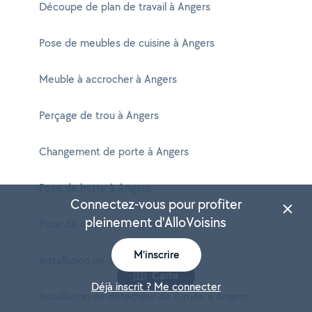
Découpe de plan de travail à Angers
Pose de meubles de cuisine à Angers
Meuble à accrocher à Angers
Perçage de trou à Angers
Changement de porte à Angers
Pose de hotte à Angers
Connectez-vous pour profiter
pleinement d'AlloVoisins
Pose de rideaux à Angers
M'inscrire
Installation de chatière à Angers
Carte
Déjà inscrit ? Me connecter
Installation de détecteur de fumée à Angers