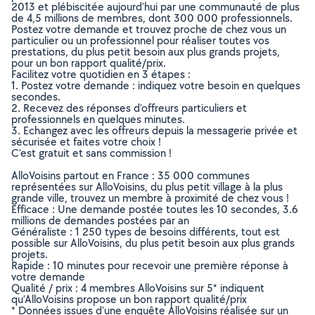
2013 et plébiscitée aujourd’hui par une communauté de plus
de 4,5 millions de membres, dont 300 000 professionnels.
Postez votre demande et trouvez proche de chez vous un
particulier ou un professionnel pour réaliser toutes vos
prestations, du plus petit besoin aux plus grands projets,
pour un bon rapport qualité/prix.
Facilitez votre quotidien en 3 étapes :
1. Postez votre demande : indiquez votre besoin en quelques
secondes.
2. Recevez des réponses d’offreurs particuliers et
professionnels en quelques minutes.
3. Echangez avec les offreurs depuis la messagerie privée et
sécurisée et faites votre choix !
C’est gratuit et sans commission !
AlloVoisins partout en France : 35 000 communes
représentées sur AlloVoisins, du plus petit village à la plus
grande ville, trouvez un membre à proximité de chez vous !
Efficace : Une demande postée toutes les 10 secondes, 3.6
millions de demandes postées par an
Généraliste : 1 250 types de besoins différents, tout est
possible sur AlloVoisins, du plus petit besoin aux plus grands
projets.
Rapide : 10 minutes pour recevoir une première réponse à
votre demande
Qualité / prix : 4 membres AlloVoisins sur 5* indiquent
qu’AlloVoisins propose un bon rapport qualité/prix
* Données issues d’une enquête AlloVoisins réalisée sur un