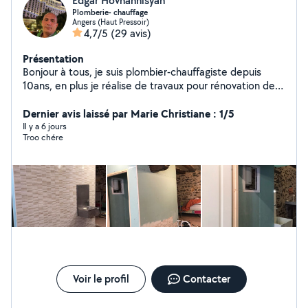
Edgar Hovhannisyan
Plomberie- chauffage
Angers (Haut Pressoir)
4,7/5
(29 avis)
Présentation
Bonjour à tous, je suis plombier-chauffagiste depuis
10ans, en plus je réalise de travaux pour rénovation de
salle de bain(plomberie+plaqiste+carrelage) et
transformation de salle de bain normal au PMR.
Dernier avis laissé par Marie Christiane : 1/5
Réparation de électroménager et montage de cuisines
Il y a 6 jours
Troo chére
aussi dans la liste de mes compétences. Cordialement
et à bientôt
Voir le profil
Contacter