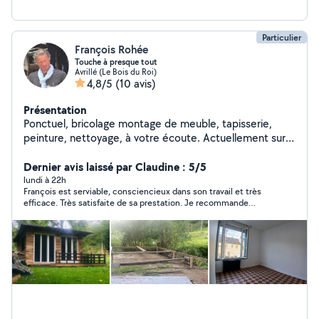
Particulier
François Rohée
Touche à presque tout
Avrillé (Le Bois du Roi)
4,8/5
(10 avis)
Présentation
Ponctuel, bricolage montage de meuble, tapisserie,
peinture, nettoyage, à votre écoute. Actuellement sur
Angers, je réponds aux demandes que je peux assurer,
sans prétention. À vous rencontrer et vous aider. Au
Dernier avis laissé par Claudine : 5/5
plaisir. François.
lundi à 22h
François est serviable, consciencieux dans son travail et très
efficace. Très satisfaite de sa prestation. Je recommande
vivement