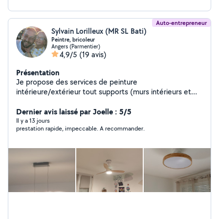
Auto-entrepreneur
Sylvain Lorilleux (MR SL Bati)
Peintre, bricoleur
Angers (Parmentier)
4,9/5
(19 avis)
Présentation
Je propose des services de peinture
intérieure/extérieur tout supports (murs intérieurs et
extérieurs,plafond, boiserie, métaux), pose de papier
peint et de toile de verre, montage de meubles,
Dernier avis laissé par Joelle : 5/5
installation de luminaires, de ventilateur au plafond,
Il y a 13 jours
prestation rapide, impeccable. A recommander.
pose d'étagères etc