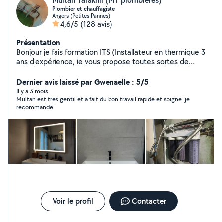
Multan Tarakhil (MT plombières)
Plombier et chauffagiste
Angers (Petites Pannes)
4,6/5
(128 avis)
Présentation
Bonjour je fais formation ITS (Installateur en thermique 3
ans d'expérience, ie vous propose toutes sortes de
travaux dans le domaine de la plomberie (neuf,
rénovation, dépannage, urgence ou conseils).
Dernier avis laissé par Gwenaelle : 5/5
PLOMBIÈRE : Création et rénovation salle de bain -
Il y a 3 mois
Multan est tres gentil et a fait du bon travail rapide et soigne. je
Installation / Dépannage / Remplacement: - Chauffe-
recommande
Eau, groupe de sécurité - Meuble vasque - Robinetterie
- WC à poser ou Suspendu - Chasse d'eau - Douche à
l'italienne -Baignoire - Fuite Salle de bain, salle d'eau,
sanitaire, ballon d'eau chaude, dépannages Montages
de meubles Poser de tringles Fair peinture Posé de
tapisserie Cordialement
Voir le profil
Contacter