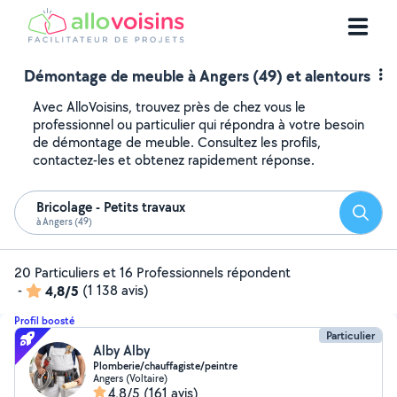
Démontage de meuble à Angers (49) et alentours
Avec AlloVoisins, trouvez près de chez vous le
professionnel ou particulier qui répondra à votre besoin
de démontage de meuble. Consultez les profils,
contactez-les et obtenez rapidement réponse.
Bricolage - Petits travaux
Reche
à Angers (49)
20 Particuliers et 16 Professionnels répondent
-
4,8/5
(1 138 avis)
Profil boosté
Particulier
Alby Alby
Plomberie/chauffagiste/peintre
Angers (Voltaire)
4,8/5
(161 avis)