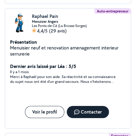
Auto-entrepreneur
Raphael Pain
Menuisier Angers
Les Ponts-de-Cé (La Brosse-Sorges)
4,4/5
(29 avis)
Présentation
Menuisier neuf et renovation amenagement interieur
serrurerie
Dernier avis laissé par Léa : 5/5
Il y a 1 mois
Merci à Raphaël pour son aide. Sa réactivité et sa connaissance
du sujet nous ont été d'un grand secours. Nous n'hésiterons
pas à refaire appel à lui si un nouveau nid de guêpes se formait
chez nous.
Voir le profil
Contacter
Entreprise