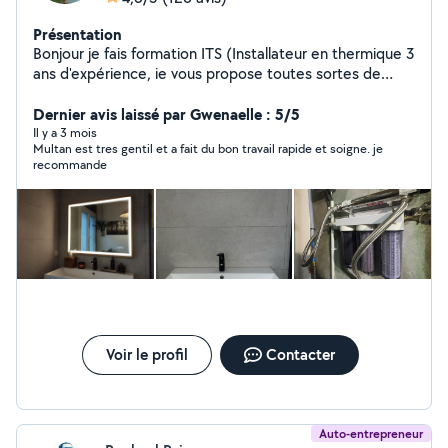
Présentation
Bonjour je fais formation ITS (Installateur en thermique 3
ans d'expérience, ie vous propose toutes sortes de
travaux dans le domaine de la plomberie (neuf,
rénovation, dépannage, urgence ou conseils).
Dernier avis laissé par Gwenaelle : 5/5
PLOMBIÈRE : Création et rénovation salle de bain -
Il y a 3 mois
Multan est tres gentil et a fait du bon travail rapide et soigne. je
Installation / Dépannage / Remplacement: - Chauffe-
recommande
Eau, groupe de sécurité - Meuble vasque - Robinetterie
- WC à poser ou Suspendu - Chasse d'eau - Douche à
l'italienne -Baignoire - Fuite Salle de bain, salle d'eau,
sanitaire, ballon d'eau chaude, dépannages Montages
de meubles Poser de tringles Fair peinture Posé de
tapisserie Cordialement
Voir le profil
Contacter
Auto-entrepreneur