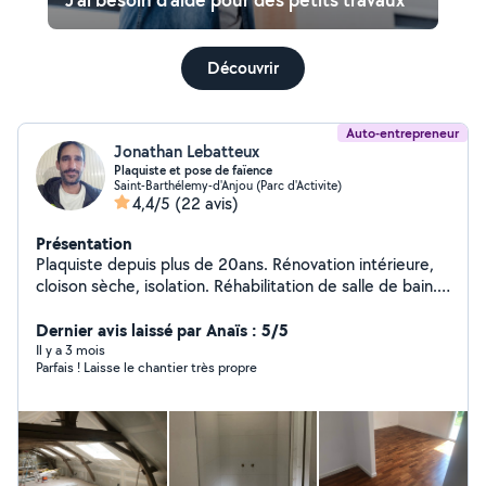
Découvrir
Auto-entrepreneur
Jonathan Lebatteux
Plaquiste et pose de faïence
Saint-Barthélemy-d'Anjou (Parc d'Activite)
4,4/5
(22 avis)
Présentation
Plaquiste depuis plus de 20ans. Rénovation intérieure,
cloison sèche, isolation. Réhabilitation de salle de bain.
Pose de parquet et différent petit travaux Montage de
meuble tringles à rideau pose de cadre ect
Dernier avis laissé par Anaïs : 5/5
Il y a 3 mois
Parfais ! Laisse le chantier très propre