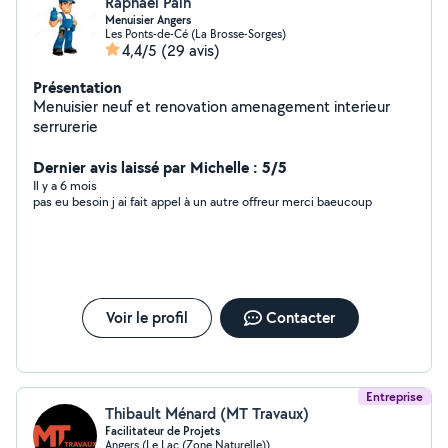
Raphael Pain
Menuisier Angers
Les Ponts-de-Cé (La Brosse-Sorges)
4,4/5
(29 avis)
Présentation
Menuisier neuf et renovation amenagement interieur
serrurerie
Dernier avis laissé par Michelle : 5/5
Il y a 6 mois
pas eu besoin j ai fait appel à un autre offreur merci baeucoup
Voir le profil
Contacter
Entreprise
Thibault Ménard (MT Travaux)
Facilitateur de Projets
Angers (Le Lac (Zone Naturelle))