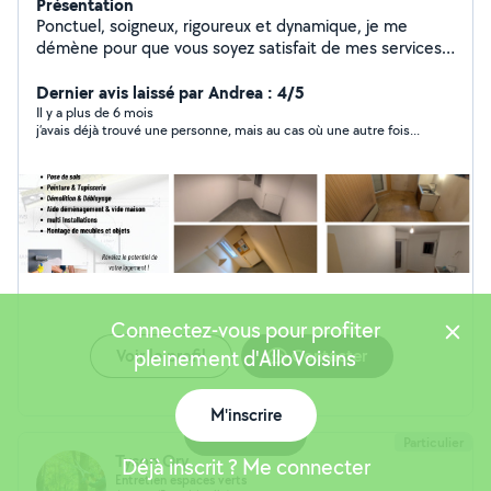
Présentation
Ponctuel, soigneux, rigoureux et dynamique, je me
démène pour que vous soyez satisfait de mes services.
Vous pouvez me joindre directement par téléphone, je
me ferais un plaisir de répondre à vos questions. À très
Dernier avis laissé par Andrea : 4/5
bientôt !
Il y a plus de 6 mois
j’avais déjà trouvé une personne, mais au cas où une autre fois...
Connectez-vous pour profiter
Voir le profil
pleinement d'AlloVoisins
Contacter
M'inscrire
Carte
Particulier
Tyson Ory
Déjà inscrit ? Me connecter
Entretien espaces verts