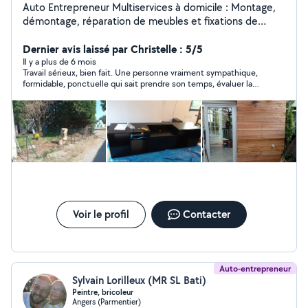
Auto Entrepreneur Multiservices à domicile : Montage,
démontage, réparation de meubles et fixations de
mobiliers et accessoires (Télé, tringles, paters, miroirs,
...), Petits travaux de Peinture, Enduit, Papier peint,
Dernier avis laissé par Christelle : 5/5
Bardage, Revêtements sols...etc. Petits travaux de
Il y a plus de 6 mois
Travail sérieux, bien fait. Une personne vraiment sympathique,
plomberie, électricité, maçonnerie, jardinage, ...etc.
formidable, ponctuelle qui sait prendre son temps, évaluer la
Aide aux déménagements.
situation, remettre en état. Je recommande vivement cette
personne pour vos travaux
Voir le profil
Contacter
Auto-entrepreneur
Sylvain Lorilleux (MR SL Bati)
Peintre, bricoleur
Angers (Parmentier)