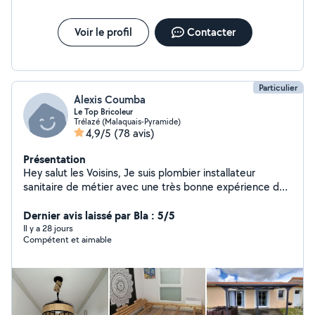
Voir le profil
Contacter
Particulier
Alexis Coumba
Le Top Bricoleur
Trélazé (Malaquais-Pyramide)
4,9/5
(78 avis)
Présentation
Hey salut les Voisins, Je suis plombier installateur
sanitaire de métier avec une très bonne expérience de
12 ans très pro et minicieux dans mon travail. -
Installation Sanitaire -Baignoire -Receveur de douche -
Dernier avis laissé par Bla : 5/5
Vasque et double vasque -WC fixe au sol et suspendu (
Il y a 28 jours
Compétent et aimable
douchette ) - Évier -Ballon d'eau chaude(installation
complète) et entretien -Robinetterie -Robinet extérieur
ou garage -Joint silicone -Débouchage - Soudure cuivre
et raccordement PER , multicouche -Toute création de
salle de bain Ettc... Chauffagiste Installation de
chaudière . Installation de radiateur et entretien. Je