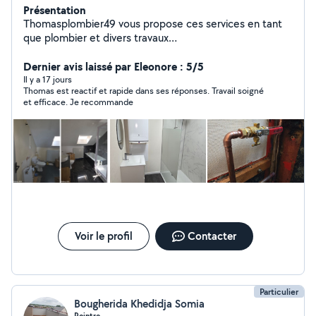
Présentation
Thomasplombier49 vous propose ces services en tant
que plombier et divers travaux
(placo,peinture,sol,faience... Devis gratuit Dépannage
7j7 24h24 Assurance décennale
Dernier avis laissé par Eleonore : 5/5
Il y a 17 jours
Thomas est reactif et rapide dans ses réponses. Travail soigné
et efficace. Je recommande
Voir le profil
Contacter
Particulier
Bougherida Khedidja Somia