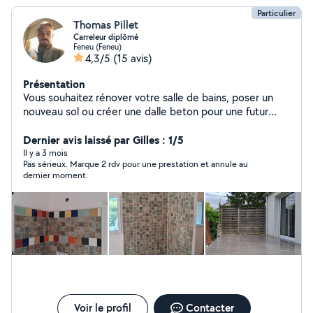
Particulier
Thomas Pillet
Carreleur diplômé
Feneu (Feneu)
4,3/5
(15 avis)
Présentation
Vous souhaitez rénover votre salle de bains, poser un
nouveau sol ou créer une dalle beton pour une futur
terrasse ? Faites appel à un professionnel passionné
pour des travaux soignés et durables. - Salle de bains :
Dernier avis laissé par Gilles : 1/5
Création ou rénovation, douche à l'italienne, faïence . -
Il y a 3 mois
Pas sérieux. Marque 2 rdv pour une prestation et annule au
Revêtements de sol : Parquet, carrelage, PVC, un sol
dernier moment.
élégant et résistant. - Extérieur : dalle béton, Gazon
synthétique, enduit en pierres apparentes. Garantie
décennale : Vos travaux protégés pendant 10 ans.
Qualité & précision : Des finitions haut de gamme pour
un intérieur et extérieur unique. Contactez moi pour un
devis gratuit.
Voir le profil
Contacter