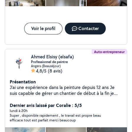
Voir le profil
Contacter
Auto-entrepreneur
Ahmed Elsisy (elsafa)
Professionnel de peintre
Angers (Beauséjour)
4,8/5
(8 avis)
Présentation
J'ai une expérience dans la peinture depuis 12 ans Je
suis capable de gérer un chantier de début à la fin je
peux faire le décor Maîtrise des techniques de
préparation des surfaces (ponçage, rebouchage,
Dernier avis laissé par Coralie : 5/5
application de sous-couche). Application soignée de
lundi à 20h
Super , disponible rapidement , le travail est propre beau
peintures, vernis et revêtements selon les normes de
efficace tout est parfait merci beaucoup
qualité. Connaissance des différents types de
peintures, enduits et finitions. Mes compétences: Sens