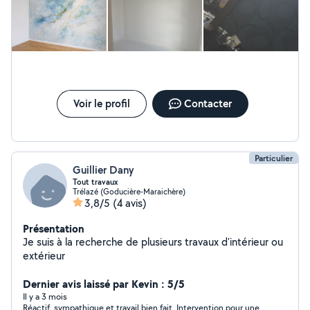
du détail et de la précision pour garantir un travail de
qualité. Bonne organisation et respect des délais.
Capacité à travailler en équipe ou de manière
indépendante.
Voir le profil
Contacter
Particulier
Guillier Dany
Tout travaux
Trélazé (Goducière-Maraichère)
3,8/5
(4 avis)
Présentation
Je suis à la recherche de plusieurs travaux d'intérieur ou
extérieur
Dernier avis laissé par Kevin : 5/5
Il y a 3 mois
Réactif, sympathique et travail bien fait. Intervention pour une