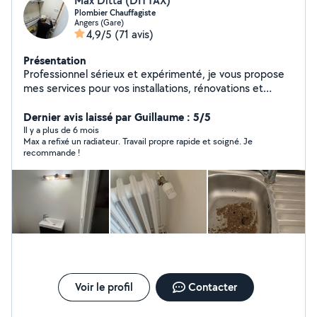
Max Ditta (DITTAX)
Plombier Chauffagiste
Angers (Gare)
4,9/5
(71 avis)
Présentation
Professionnel sérieux et expérimenté, je vous propose
mes services pour vos installations, rénovations et
dépannages. Travail soigné, conseils adaptés et
disponibilité garantie. Contactez-moi pour en discuter
Dernier avis laissé par Guillaume : 5/5
ou obtenir un devis gratuit !
Il y a plus de 6 mois
Max a refixé un radiateur. Travail propre rapide et soigné. Je
recommande !
Voir le profil
Contacter