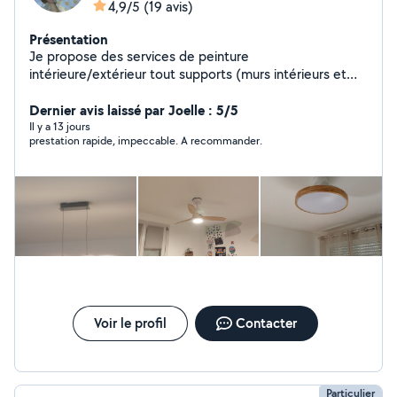
4,9/5
(19 avis)
Présentation
Je propose des services de peinture
intérieure/extérieur tout supports (murs intérieurs et
extérieurs,plafond, boiserie, métaux), pose de papier
peint et de toile de verre, montage de meubles,
Dernier avis laissé par Joelle : 5/5
installation de luminaires, de ventilateur au plafond,
Il y a 13 jours
prestation rapide, impeccable. A recommander.
pose d'étagères etc
Voir le profil
Contacter
Particulier