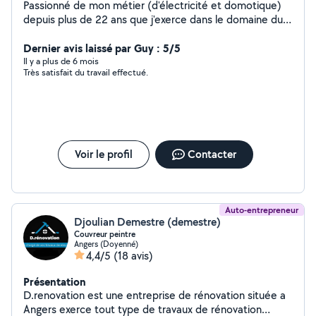
Passionné de mon métier (d'électricité et domotique)
depuis plus de 22 ans que j'exerce dans le domaine du
multi services, je suis toujours dynamique et précis dans
l'exécution des missions et un éternel étudiant qui se
Dernier avis laissé par Guy : 5/5
perfectionne à chaque opportunité sur la nouvelle
Il y a plus de 6 mois
Très satisfait du travail effectué.
technique et technologie
Voir le profil
Contacter
Auto-entrepreneur
Djoulian Demestre (demestre)
Couvreur peintre
Angers (Doyenné)
4,4/5
(18 avis)
Présentation
D.renovation est une entreprise de rénovation située a
Angers exerce tout type de travaux de rénovation