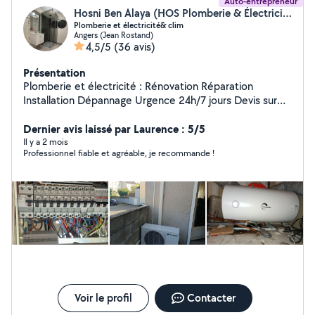
Auto-entrepreneur
Hosni Ben Alaya (HOS Plomberie & Électricité&Clim)
Plomberie et électricité& clim
Angers (Jean Rostand)
4,5/5
(36 avis)
Présentation
Plomberie et électricité : Rénovation Réparation
Installation Dépannage Urgence 24h/7 jours Devis sur
mesure et facture à l'appui Réponse rapide Flexibilité et
Dernier avis laissé par Laurence : 5/5
disponibilité Choix des produits avec accord du client
Il y a 2 mois
Professionnel fiable et agréable, je recommande !
Voir le profil
Contacter