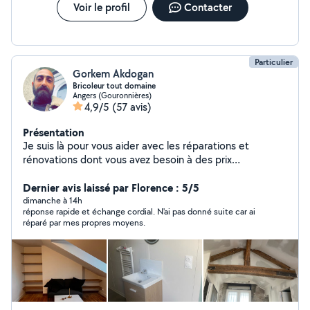
Voir le profil
Contacter
Particulier
Gorkem Akdogan
Bricoleur tout domaine
Angers (Gouronnières)
4,9/5
(57 avis)
Présentation
Je suis là pour vous aider avec les réparations et
rénovations dont vous avez besoin à des prix
abordables. Peintre. Aider à déménager. Carreleur.
Parquet Réparation d'ordinateur.(maintenance et
Dernier avis laissé par Florence : 5/5
réparation de tous types d'ordinateurs) Petits travaux
dimanche à 14h
réponse rapide et échange cordial. N'ai pas donné suite car ai
électriques.(installation de lustres et de lampes,
réparé par mes propres moyens.
réparation de prises et d'interrupteurs, etc) Plomberie à
petite échelle. (remplacement du robinet, etc)
Entretien et réparation de jardin. Et toute autre tâche
pour laquelle vous avez besoin d'aide.