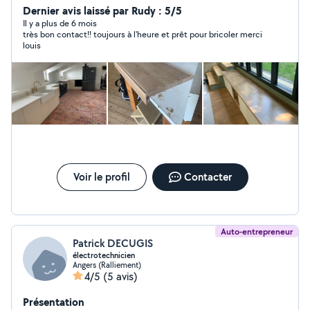
plomberie, placo.
Dernier avis laissé par Rudy : 5/5
Il y a plus de 6 mois
très bon contact!! toujours à l'heure et prêt pour bricoler merci
louis
Voir le profil
Contacter
Auto-entrepreneur
Patrick DECUGIS
électrotechnicien
Angers (Ralliement)
4/5
(5 avis)
Présentation