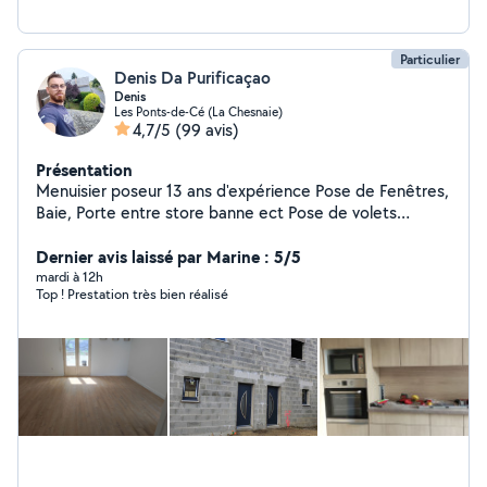
Particulier
Denis Da Purificaçao
Denis
Les Ponts-de-Cé (La Chesnaie)
4,7/5
(99 avis)
Présentation
Menuisier poseur 13 ans d'expérience Pose de Fenêtres,
Baie, Porte entre store banne ect Pose de volets
roulants / électrique ou manuel /solaire ( réparation)
Pose de parquet stratifié/pvc Remplacement de vitrage
Dernier avis laissé par Marine : 5/5
. plaque de véranda Je touche a beaucoup de chose
mardi à 12h
Top ! Prestation très bien réalisé
Rendre le client satisfait de mon travail et mettre mes
compétences en action pour trouve la meilleure
solution Je travail comme si c'était pour moi