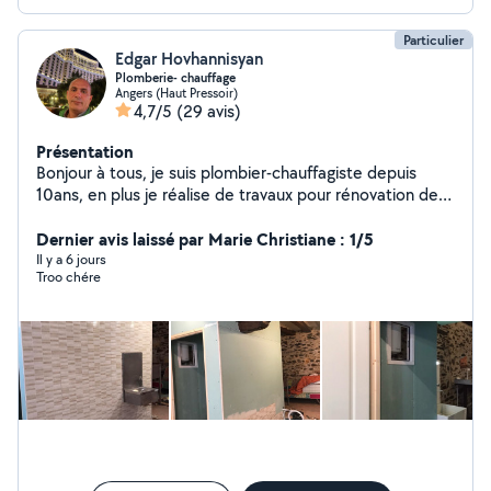
Particulier
Edgar Hovhannisyan
Plomberie- chauffage
Angers (Haut Pressoir)
4,7/5
(29 avis)
Présentation
Bonjour à tous, je suis plombier-chauffagiste depuis
10ans, en plus je réalise de travaux pour rénovation de
salle de bain(plomberie+plaqiste+carrelage) et
transformation de salle de bain normal au PMR.
Dernier avis laissé par Marie Christiane : 1/5
Réparation de électroménager et montage de cuisines
Il y a 6 jours
Troo chére
aussi dans la liste de mes compétences. Cordialement
et à bientôt