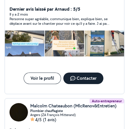
peinture intérieur comme extérieur mais aussi entretien
de vos extérieurs nettoyage de toiture façade dallage
Dernier avis laissé par Arnaud : 5/5
hydrofuge tout travaux de couverture changement de
Il y a 2 mois
Personne super agréable, communique bien, explique bien, se
ardoise ,gouttière, recherche de fuite et ravalement de
déplace avant sur le chantier pour voir ce qu'il y a faire. J ai pas
façade nous serons répondre à toute vos demandes et
fait faire mais ses prix sont très correct.
à votre écoute pour tout vos travaux Basé sur Angers et
Royan
Voir le profil
Contacter
Auto-entrepreneur
Malcolm Chateaubon (MlcRenov&Entretien)
Plombier chauffagiste
Angers (ZA François Mitterand)
4/5
(1 avis)