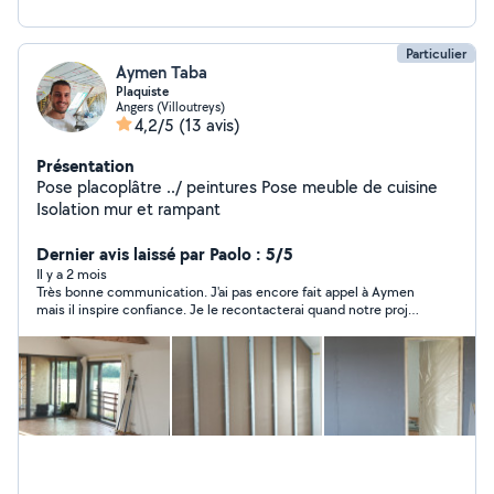
à me contacter pour échanger sur vos projets. Un devis
peut être établi selon vos besoins
Particulier
Aymen Taba
Plaquiste
Angers (Villoutreys)
4,2/5
(13 avis)
Présentation
Pose placoplâtre ../ peintures Pose meuble de cuisine
Isolation mur et rampant
Dernier avis laissé par Paolo : 5/5
Il y a 2 mois
Très bonne communication. J'ai pas encore fait appel à Aymen
mais il inspire confiance. Je le recontacterai quand notre projet
sera plus abouti.