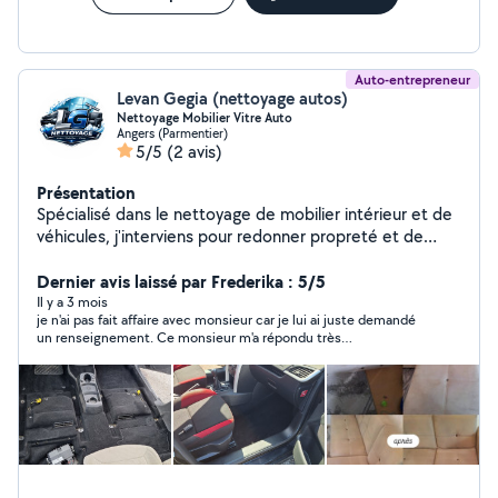
Auto-entrepreneur
Levan Gegia (nettoyage autos)
Nettoyage Mobilier Vitre Auto
Angers (Parmentier)
5/5
(2 avis)
Présentation
Spécialisé dans le nettoyage de mobilier intérieur et de
véhicules, j'interviens pour redonner propreté et de
fraicheur a vos canapés, fauteuils, matelas, tapis,
moquettes et intérieurs de voiture. J'utilise des
Dernier avis laissé par Frederika : 5/5
méthodes professionnelles et des produits adaptés
Il y a 3 mois
je n'ai pas fait affaire avec monsieur car je lui ai juste demandé
pour un résultat soigné, efficace et respectueux des
un renseignement. Ce monsieur m'a répondu très
matériaux. Sérieux et ponctuel, je m'engage à fournir un
professionnellement.
travail de qualité avec un excellent rapport qualité-prix.
Interventions a domicile ou sur site Devis rapide sur
demande