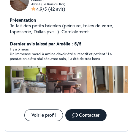
Peintre .
Avrillé (Le Bois du Roi)
4,9/5
(42 avis)
Présentation
Je fait des petits bricoles (peinture, toiles de verre,
tapesserie, Dallas pvc...). Cordialement
Dernier avis laissé par Amélie : 5/5
Il y a 3 mois
Un immense merci à Amine d’avoir été si réactif et patient ! La
prestation a été réalisée avec soin, il a été de très bons
conseils, a pris le temps de trouver des alternatives lorsque
notre demande ne s’avérait pas possible bref un sans faute !
Voir le profil
Contacter