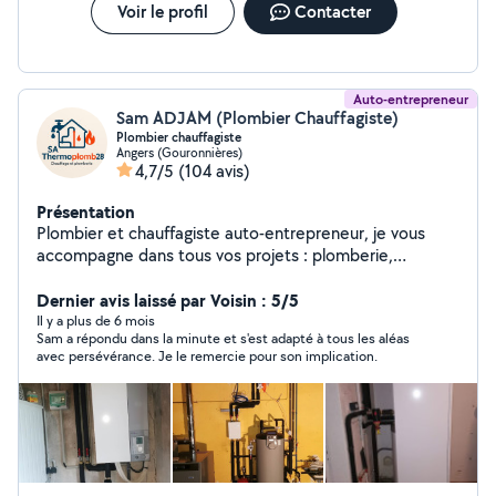
Voir le profil
Contacter
Auto-entrepreneur
Sam ADJAM (Plombier Chauffagiste)
Plombier chauffagiste
Angers (Gouronnières)
4,7/5
(104 avis)
Présentation
Plombier et chauffagiste auto-entrepreneur, je vous
accompagne dans tous vos projets : plomberie,
chauffage et dépannage. Que ce soit pour une urgence,
une installation ou un entretien, je m'engage à fournir un
Dernier avis laissé par Voisin : 5/5
travail de qualité, propre et durable. La satisfaction de
Il y a plus de 6 mois
Sam a répondu dans la minute et s'est adapté à tous les aléas
mes clients est ma priorité.
avec persévérance. Je le remercie pour son implication.