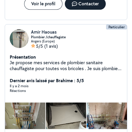
Voir le profil
Contacter
Particulier
Amir Haouas
Plombier /chauffagiste
Angers (Europe)
5/5
(1 avis)
Présentation
Je propose mes services de plombier sanitaire
chauffagiste pour toutes vos bricoles . Je suis plombier
professionnel titulaire d un CAP
Dernier avis laissé par Brahime : 5/5
Il y a 2 mois
Réactions