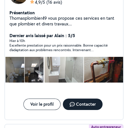
4,9/5
(16 avis)
Présentation
Thomasplombier49 vous propose ces services en tant
que plombier et divers travaux
(placo,peinture,sol,faience... Devis gratuit Dépannage
7j7 24h24 Assurance décennale
Dernier avis laissé par Alain : 5/5
Hier à 10h
Excellente prestation pour un prix raisonnable. Bonne capacité
d'adaptation aux problèmes rencontrés. Intervenant
consciencieux et sympathique.
Voir le profil
Contacter
Auto-entrepreneur