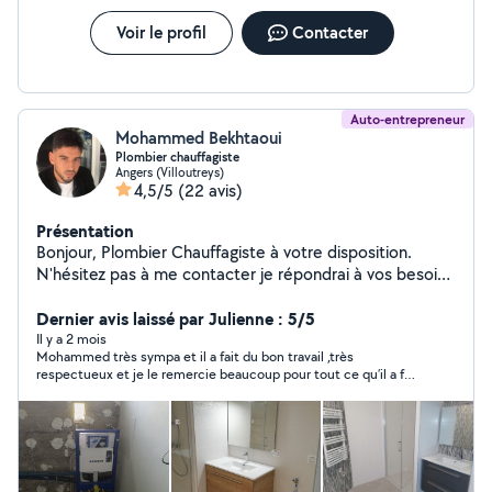
Voir le profil
Contacter
Auto-entrepreneur
Mohammed Bekhtaoui
Plombier chauffagiste
Angers (Villoutreys)
4,5/5
(22 avis)
Présentation
Bonjour, Plombier Chauffagiste à votre disposition.
N'hésitez pas à me contacter je répondrai à vos besoin
dans les plus brève délais. Cordialement
Dernier avis laissé par Julienne : 5/5
Il y a 2 mois
Mohammed très sympa et il a fait du bon travail ,très
respectueux et je le remercie beaucoup pour tout ce qu’il a fait
chez moi 👍 merci Mohammed