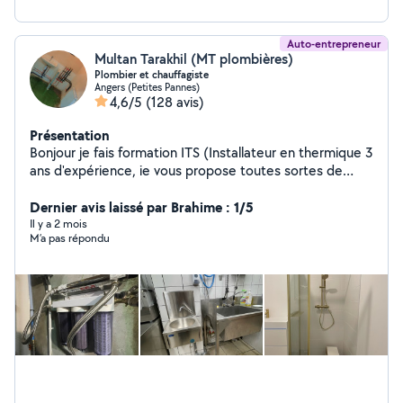
Auto-entrepreneur
Multan Tarakhil (MT plombières)
Plombier et chauffagiste
Angers (Petites Pannes)
4,6/5
(128 avis)
Présentation
Bonjour je fais formation ITS (Installateur en thermique 3
ans d'expérience, ie vous propose toutes sortes de
travaux dans le domaine de la plomberie (neuf,
rénovation, dépannage, urgence ou conseils).
Dernier avis laissé par Brahime : 1/5
PLOMBIÈRE : Création et rénovation salle de bain -
Il y a 2 mois
M’a pas répondu
Installation / Dépannage / Remplacement: - Chauffe-
Eau, groupe de sécurité - Meuble vasque - Robinetterie
- WC à poser ou Suspendu - Chasse d'eau - Douche à
l'italienne -Baignoire - Fuite Salle de bain, salle d'eau,
sanitaire, ballon d'eau chaude, dépannages Montages
de meubles Poser de tringles Fair peinture Posé de
tapisserie Cordialement