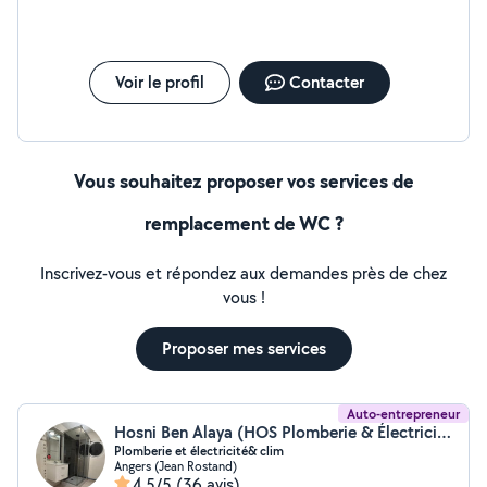
plomberie et de chauffage, n'hésitez pas à me
contacter au 07-80-17-78-12. / 07-58-77-92-58.
Cordialement
Voir le profil
Contacter
Vous souhaitez proposer vos services de
remplacement de WC ?
Inscrivez-vous et répondez aux demandes près de chez
vous !
Proposer mes services
Auto-entrepreneur
Hosni Ben Alaya (HOS Plomberie & Électricité&Clim)
Plomberie et électricité& clim
Angers (Jean Rostand)
4,5/5
(36 avis)