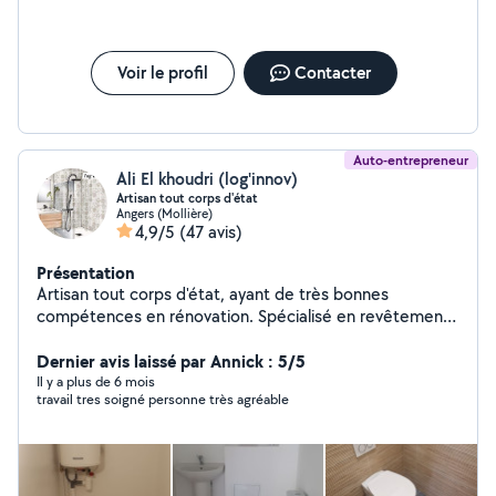
Voir le profil
Contacter
Auto-entrepreneur
Ali El khoudri (log'innov)
Artisan tout corps d'état
Angers (Mollière)
4,9/5
(47 avis)
Présentation
Artisan tout corps d'état, ayant de très bonnes
compétences en rénovation. Spécialisé en revêtements
de sols et murs, je vous propose mes services pour la
pose de placo, isolation, sols souples, carrelage,
Dernier avis laissé par Annick : 5/5
faïence, peinture, tapisserie, également plombier agréé.
Il y a plus de 6 mois
travail tres soigné personne très agréable
Réalisation de salles de bains et cuisines clés en mains,
montage de meubles... Je m'engage à vous fournir un
travail soigné et de qualité pour tous vos projets de
rénovation.