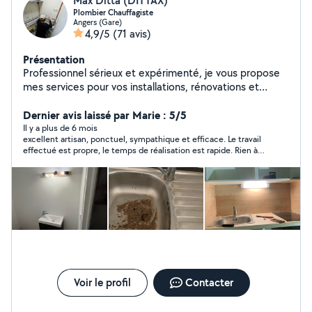
Max Ditta (DITTAX)
Plombier Chauffagiste
Angers (Gare)
4,9/5
(71 avis)
Présentation
Professionnel sérieux et expérimenté, je vous propose
mes services pour vos installations, rénovations et
dépannages. Travail soigné, conseils adaptés et
disponibilité garantie. Contactez-moi pour en discuter
Dernier avis laissé par Marie : 5/5
ou obtenir un devis gratuit !
Il y a plus de 6 mois
excellent artisan, ponctuel, sympathique et efficace. Le travail
effectué est propre, le temps de réalisation est rapide. Rien à
redire, nous sommes totalement satisfaits.
Voir le profil
Contacter