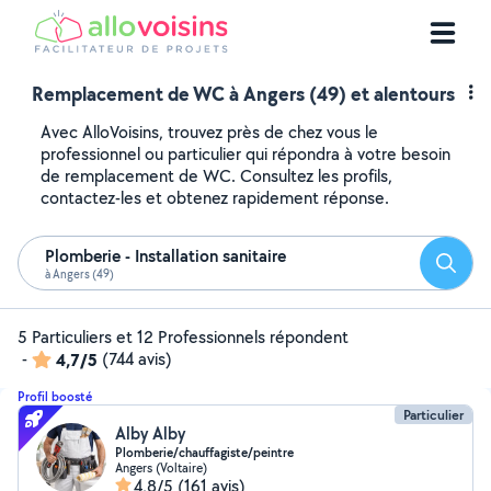
Remplacement de WC à Angers (49) et alentours
Avec AlloVoisins, trouvez près de chez vous le
professionnel ou particulier qui répondra à votre besoin
de remplacement de WC. Consultez les profils,
contactez-les et obtenez rapidement réponse.
Plomberie - Installation sanitaire
Reche
à Angers (49)
5 Particuliers et 12 Professionnels répondent
-
4,7/5
(744 avis)
Profil boosté
Particulier
Alby Alby
Plomberie/chauffagiste/peintre
Angers (Voltaire)
4,8/5
(161 avis)