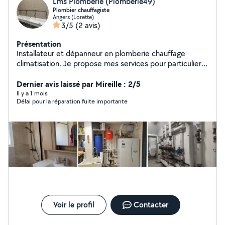
Lms Plomberie (Plomberie49)
Plombier chauffagiste
Angers (Lorette)
3/5
(2 avis)
Présentation
Installateur et dépanneur en plomberie chauffage
climatisation. Je propose mes services pour particulier
et professionnel dans le milieu de la rénovation et du
neuf.
Dernier avis laissé par Mireille : 2/5
Il y a 1 mois
Délai pour la réparation fuite importante
Voir le profil
Contacter