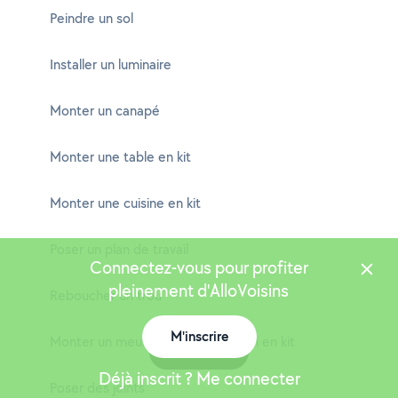
Peindre un sol
Installer un luminaire
Monter un canapé
Monter une table en kit
Monter une cuisine en kit
Poser un plan de travail
Connectez-vous pour profiter
pleinement d'AlloVoisins
Reboucher un trou
M'inscrire
Monter un meuble de salle de bain en kit
Carte
Déjà inscrit ? Me connecter
Poser des joints