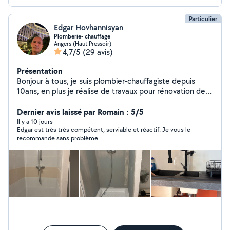
Particulier
Edgar Hovhannisyan
Plomberie- chauffage
Angers (Haut Pressoir)
4,7/5
(29 avis)
Présentation
Bonjour à tous, je suis plombier-chauffagiste depuis
10ans, en plus je réalise de travaux pour rénovation de
salle de bain(plomberie+plaqiste+carrelage) et
transformation de salle de bain normal au PMR.
Dernier avis laissé par Romain : 5/5
Réparation de électroménager et montage de cuisines
Il y a 10 jours
Edgar est très très compétent, serviable et réactif. Je vous le
aussi dans la liste de mes compétences. Cordialement
recommande sans problème
et à bientôt