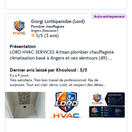
Auto-entrepreneur
Giorgi Lortkipanidze (Lord)
Plombier chauffagiste
Angers (Beaussier)
5/5
(3 avis)
Présentation
LORD HVAC SERVICES Artisan plombier chauffagiste
climatisation basé à Angers et ses alentours (49).
Spécialisé dans l'installation, l'entretien et le dépannage
de systèmes de chauffage, plomberie et climatisation.
Dernier avis laissé par Khouloud : 5/5
Nous intervenons rapidement pour : climatisation et
Il y a 9 jours
Très satisfaits. Très bon travail de professionnel. Pas de
pompe à chaleur plomberie générale chauffage
surprises. Tout est clair: devis, coût, et respect des délais...
dépannage et recherche de fuite installation sanitaire
entretien et maintenance Notre priorité : un travail
propre, fiable et professionnel avec des solutions
adaptées à chaque client. Devis gratuit Intervention
rapide Travail soigné Angers et alentours 49