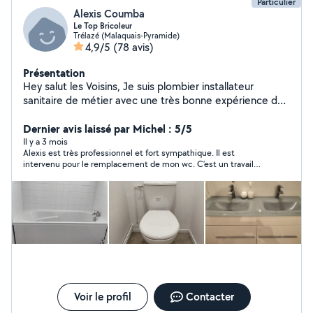
Particulier
Alexis Coumba
Le Top Bricoleur
Trélazé (Malaquais-Pyramide)
4,9/5
(78 avis)
Présentation
Hey salut les Voisins, Je suis plombier installateur
sanitaire de métier avec une très bonne expérience de
12 ans très pro et minicieux dans mon travail. -
Installation Sanitaire -Baignoire -Receveur de douche -
Dernier avis laissé par Michel : 5/5
Vasque et double vasque -WC fixe au sol et suspendu (
Il y a 3 mois
Alexis est très professionnel et fort sympathique. Il est
douchette ) - Évier -Ballon d'eau chaude(installation
intervenu pour le remplacement de mon wc. C’est un travail
complète) et entretien -Robinetterie -Robinet extérieur
parfait. Je le recommande.
ou garage -Joint silicone -Débouchage - Soudure cuivre
et raccordement PER , multicouche -Toute création de
salle de bain Ettc... Chauffagiste Installation de
chaudière . Installation de radiateur et entretien. Je
reste aussi disponible pour des petits travaux multiples
Peinture, tapisserie, déménagement, monteur de kit
meuble, cuisine. Bon travaux à tous les voisins.
Voir le profil
Contacter