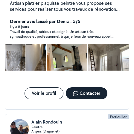
Artisan platrier plaquiste peintre vous propose ses
services pour réaliser tous vos travaux de rénovation
intérieur. Isolation thermique et Acoustique Cloisons
Faux Plafonds Enduit Rattisage Raccord de platre
Dernier avis laissé par Deniz : 5/5
Peinture intérieur, extérieur Toute type Revêtement de
Il y a 8 jours
Travail de qualité, sérieux et soigné. Un artisan très
sol Carrelage
sympathique et professionnel, à qui je ferai de nouveau appel
sans hésiter. Je recommande vivement !
Voir le profil
Contacter
Particulier
Alain Rondouin
Peintre
Angers (Daguenet)