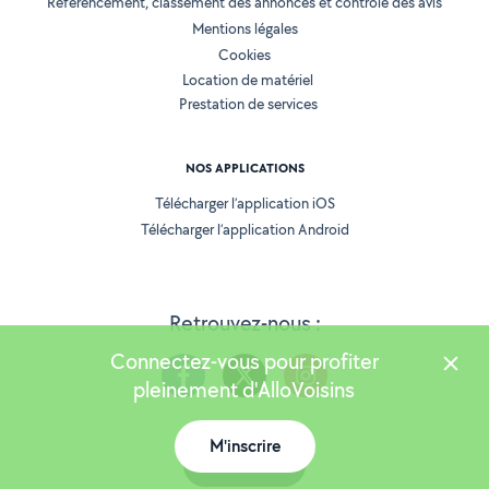
Référencement, classement des annonces et contrôle des avis
Mentions légales
Cookies
Location de matériel
Prestation de services
NOS APPLICATIONS
Télécharger l’application iOS
Télécharger l’application Android
Retrouvez-nous :
Connectez-vous pour profiter
pleinement d'AlloVoisins
M'inscrire
Version 25.5.3
Carte