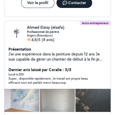
Voir le profil
Contacter
Auto-entrepreneur
Ahmed Elsisy (elsafa)
Professionnel de peintre
Angers (Beauséjour)
4,8/5
(8 avis)
Présentation
J'ai une expérience dans la peinture depuis 12 ans Je
suis capable de gérer un chantier de début à la fin je
peux faire le décor Maîtrise des techniques de
préparation des surfaces (ponçage, rebouchage,
Dernier avis laissé par Coralie : 5/5
application de sous-couche). Application soignée de
lundi à 20h
Super , disponible rapidement , le travail est propre beau
peintures, vernis et revêtements selon les normes de
efficace tout est parfait merci beaucoup
qualité. Connaissance des différents types de
peintures, enduits et finitions. Mes compétences: Sens
du détail et de la précision pour garantir un travail de
qualité. Bonne organisation et respect des délais.
Capacité à travailler en équipe ou de manière
indépendante.