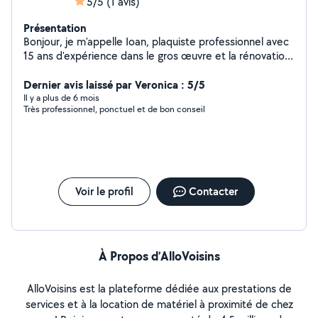
5/5
(1 avis)
Présentation
Bonjour, je m'appelle Ioan, plaquiste professionnel avec
15 ans d'expérience dans le gros œuvre et la rénovation
complète de maison (placo, isolation, cloisons,
doublage, finitions, etc.). Je débute sur AlloVoisins mais
Dernier avis laissé par Veronica : 5/5
je suis une personne sérieuse, soignée et de confiance,
Il y a plus de 6 mois
Très professionnel, ponctuel et de bon conseil
habituée aux chantiers particuliers comme
professionnelles. Mon travail est propre, organisé et
toujours dans les délais. Placo / isolation Création ou
modification de pièces Rénovation intérieure complète
Travail propre, conseils personnalisés Déplacement
rapide dans le 49 Je me déplace pour devis gratuit, sans
Voir le profil
Contacter
engagement. À votre service pour un résultat
professionnel et durable.
À Propos d’AlloVoisins
AlloVoisins est la plateforme dédiée aux prestations de
services et à la location de matériel à proximité de chez