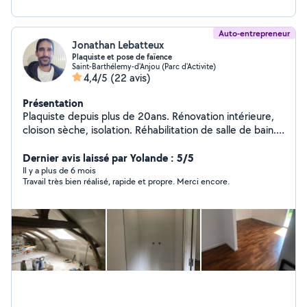
Auto-entrepreneur
Jonathan Lebatteux
Plaquiste et pose de faïence
Saint-Barthélemy-d'Anjou (Parc d'Activite)
4,4/5
(22 avis)
Présentation
Plaquiste depuis plus de 20ans. Rénovation intérieure,
cloison sèche, isolation. Réhabilitation de salle de bain.
Pose de parquet et différent petit travaux Montage de
meuble tringles à rideau pose de cadre ect
Dernier avis laissé par Yolande : 5/5
Il y a plus de 6 mois
Travail très bien réalisé, rapide et propre. Merci encore.