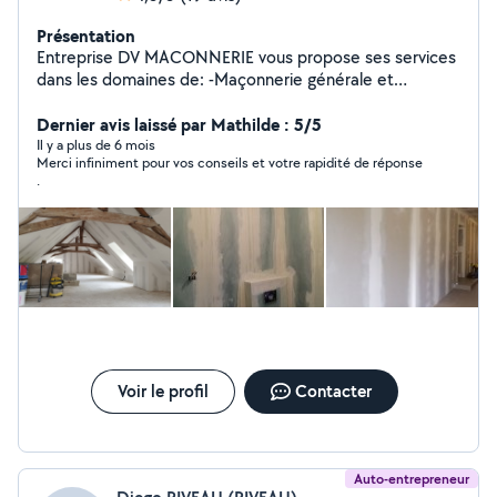
Présentation
Entreprise DV MACONNERIE vous propose ses services
dans les domaines de: -Maçonnerie générale et
rénovation. -Ravalement de façade enduit et peinture. -
Pose de placo-plâtre. -Pose de carrelage intérieur,
Dernier avis laissé par Mathilde : 5/5
extérieur. -Entretien des façades demoussage et
Il y a plus de 6 mois
Merci infiniment pour vos conseils et votre rapidité de réponse
nettoyage. Devis gratuit sur Angers et ses alentours.
.
Voir le profil
Contacter
Auto-entrepreneur