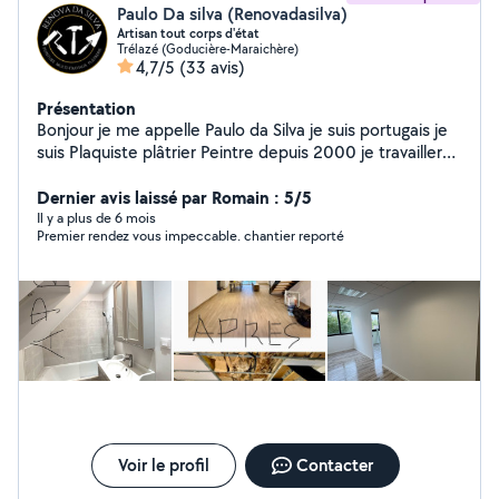
Paulo Da silva (Renovadasilva)
Artisan tout corps d'état
Trélazé (Goducière-Maraichère)
4,7/5
(33 avis)
Présentation
Bonjour je me appelle Paulo da Silva je suis portugais je
suis Plaquiste plâtrier Peintre depuis 2000 je travailler
comme cuisiniste 4 ans ,2 dans le parquet carrelage 4
dans le tapisserie,je suis auto entrepreneur je suis là
Dernier avis laissé par Romain : 5/5
pour vous aider dans votre projet ,je suis très
Il y a plus de 6 mois
Premier rendez vous impeccable. chantier reporté
perfectionniste et très exigeant avec moi-même
N'hésite pas à me contacter merci
Voir le profil
Contacter