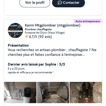
Voir le profil
Contacter
Auto-entrepreneur
Karim Mtgplombier (mtgplombier)
Plombier chauffagiste
Fontaine-lès-Dijon (Vieux Village)
4,7/5
(92 avis)
Présentation
Vous recherchez un artisan plombier , chauffagiste ? Ne
cherchez plus et faites confiance à l'entreprise
mtgplombier. Nous intervenons rapidement et
efficacement pour tous vos besoins en plomberie,
Dernier avis laissé par Sophie : 5/5
chauffage . Qu'il s'agisse de réparations urgentes,
Il y a 22 jours
rapide et efficace je recommande !
d'entretien de routine ou de nouvelles installations,
notre équipe qualifiée est prête à vous offrir un service
de qualité à des prix compétitifs.24/24 et 7/7 -
Plomberie et Sanitaires Changement de robinetterie
Changement de toilette Installation de douche
Déplacement de point d'eau Rénovation de salle de
bain Neuf ou Rénovation _ Chauffe-eau Dépannage de