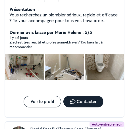
Présentation
Vous recherchez un plombier sérieux, rapide et efficace
? Je vous accompagne pour tous vos travaux de
plomberie, chauffage et dépannage avec un service de
qualité et des prix transparents. J'interviens rapidement
Dernier avis laissé par Marie Helene : 5/5
pour les urgences comme pour les installations ou
Il y a 6 jours
Zied est très réactif et professionnel.Travailj⁸15o bien fait à
rénovations, en vous garantissant un travail propre,
recommander
durable et conforme aux normes Intervention rapide
Travail soigné Disponible 24h/24 et 7j/7
Voir le profil
Contacter
Auto-entrepreneur