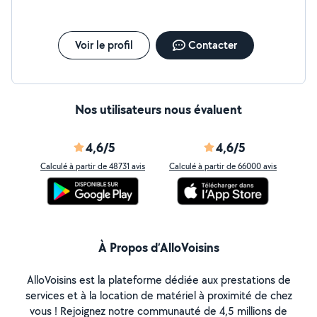
chauffe-eau Réparation Installation toutes marques
Mise en sécurité Toutes marques - Recherche et
Réparation de Fuite Canalisation Tuyauterie Toilettes
Joints Bac à douche Vannes - Débouchage de
Voir le profil
Contacter
canalisation 24H/24 7J/7 WC / Toilette Douche /
Baignoire Evier / Siphon Pompage / Furet Nettoyage
Nos utilisateurs nous évaluent
4,6/5
4,6/5
Calculé à partir de 48731 avis
Calculé à partir de 66000 avis
À Propos d’AlloVoisins
AlloVoisins est la plateforme dédiée aux prestations de
services et à la location de matériel à proximité de chez
vous ! Rejoignez notre communauté de 4,5 millions de