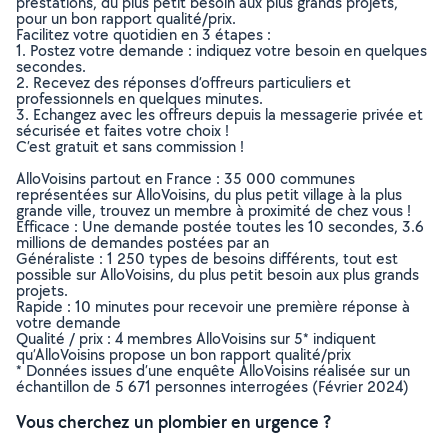
prestations, du plus petit besoin aux plus grands projets,
pour un bon rapport qualité/prix.
Facilitez votre quotidien en 3 étapes :
1. Postez votre demande : indiquez votre besoin en quelques
secondes.
2. Recevez des réponses d’offreurs particuliers et
professionnels en quelques minutes.
3. Echangez avec les offreurs depuis la messagerie privée et
sécurisée et faites votre choix !
C’est gratuit et sans commission !
AlloVoisins partout en France : 35 000 communes
représentées sur AlloVoisins, du plus petit village à la plus
grande ville, trouvez un membre à proximité de chez vous !
Efficace : Une demande postée toutes les 10 secondes, 3.6
millions de demandes postées par an
Généraliste : 1 250 types de besoins différents, tout est
possible sur AlloVoisins, du plus petit besoin aux plus grands
projets.
Rapide : 10 minutes pour recevoir une première réponse à
votre demande
Qualité / prix : 4 membres AlloVoisins sur 5* indiquent
qu’AlloVoisins propose un bon rapport qualité/prix
* Données issues d’une enquête AlloVoisins réalisée sur un
échantillon de 5 671 personnes interrogées (Février 2024)
Vous cherchez un plombier en urgence ?