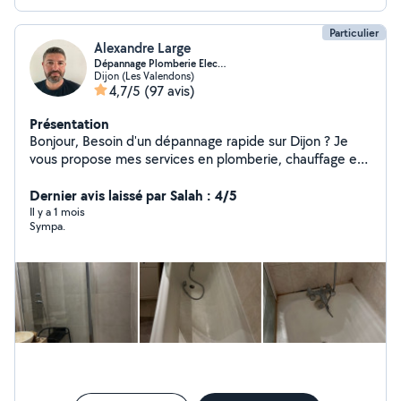
Particulier
Alexandre Large
Dépannage Plomberie Elec…
Dijon (Les Valendons)
4,7/5
(97 avis)
Présentation
Bonjour, Besoin d'un dépannage rapide sur Dijon ? Je
vous propose mes services en plomberie, chauffage et
électricité, avec intervention rapide et travail soigné.
Dépannage rapide : Fuite d'eau / problème de
Dernier avis laissé par Salah : 4/5
plomberie Panne électrique / disjoncteur / prises
Il y a 1 mois
Sympa.
Chauffage en panne / radiateur / Mes engagements :
Intervention rapide (souvent dans la journée) Travail
propre et efficace Conseils professionnels Tarifs clairs
Professionnel en portage salarial : Facture fournie
Assurance professionnelle Prestation déclarée Zone :
Dijon et alentours Disponible immédiatement
contactez-moi pour un devis rapide !