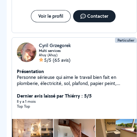
Voir le profil
Contacter
Particulier
Cyril Grzegorek
Multi services
Ahuy (Ahuy)
5/5
(65 avis)
Présentation
Personne sérieuse qui aime le travail bien fait en
plomberie, électricité, sol, plafond, papier peint,
montage de meubles , peinture... Également
installateur de terrasse sur mesure en bois et
Dernier avis laissé par Thiérry : 5/5
composite
Il y a 1 mois
Top Top