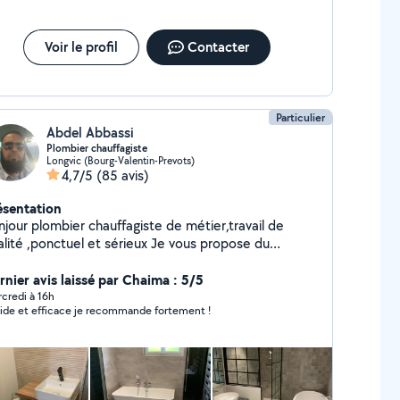
Voir le profil
Contacter
Particulier
Abdel Abbassi
Plombier chauffagiste
Longvic (Bourg-Valentin-Prevots)
4,7/5
(85 avis)
ésentation
njour plombier chauffagiste de métier,travail de
alité ,ponctuel et sérieux Je vous propose du
annage rapide et efficace - Installation sanitaire -
paration de fuites - Débouchage de canalisations -
rnier avis laissé par Chaima : 5/5
mplacement de robinetterie - Détection et
credi à 16h
ide et efficace je recommande fortement !
paration de fuites - Remplacement / installation de
auffe-eau - Rénovation salle de bain - Recherche et
paration fuite enterré - Recherche et dépannage
auffage