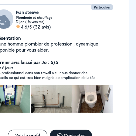
Particulier
Ivan steeve
Plomberie et chauffage
Dijon (Universites)
4,6/5
(32 avis)
ésentation
une homme plombier de profession , dynamique
ponible pour vous aider.
nier avis laissé par Jo : 5/5
 a 8 jours
s professionnel dans son travail a su nous donner des
seils ce qui est très bien malgré la complication de la tâche
n n'abandonne pas je recommande
Voir le profil
Contacter