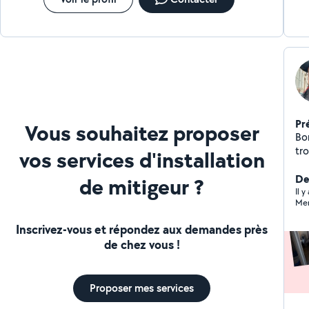
canalisation 24H/24 7J/7 WC / Toilette Douche /
Baignoire Evier / Siphon Pompage / Furet Nettoyage
Pr
Vous souhaitez proposer
Bonjo
tr
vos services d'installation
sa
sur
De
de mitigeur ?
do
Il y
Mer
Inscrivez-vous et répondez aux demandes près
de chez vous !
Proposer mes services