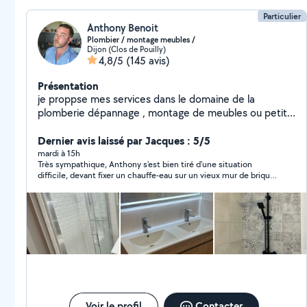
Particulier
Anthony Benoit
Plombier / montage meubles /
Dijon (Clos de Pouilly)
4,8/5
(145 avis)
Présentation
je proppse mes services dans le domaine de la
plomberie dépannage , montage de meubles ou petite
installation ainsi que le bricolage et petits travaux,
ancien plombier de metier je reste a votre service !
Dernier avis laissé par Jacques : 5/5
mardi à 15h
Très sympathique, Anthony s'est bien tiré d'une situation
difficile, devant fixer un chauffe-eau sur un vieux mur de brique.
Il a fait ce qu'il fallait pour assurer la solidarité du résultat.
Voir le profil
Contacter