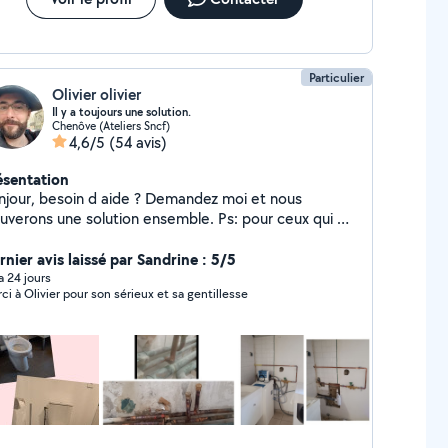
Particulier
Olivier olivier
Il y a toujours une solution.
Chenôve (Ateliers Sncf)
4,6/5
(54 avis)
ésentation
ur, besoin d aide ? Demandez moi et nous
ouverons une solution ensemble. Ps: pour ceux qui ne
vent pas je paye un abonnement pour être présent
 le site je paye mon matériel et je paye l'essence
rnier avis laissé par Sandrine : 5/5
nc arrêtez de vouloir vos travaux gratuitement.
 a 24 jours
ci à Olivier pour son sérieux et sa gentillesse