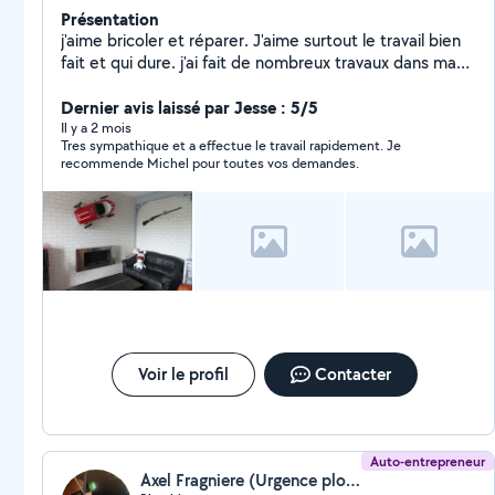
Présentation
j'aime bricoler et réparer. J'aime surtout le travail bien
fait et qui dure. j'ai fait de nombreux travaux dans ma
maison et dans mon appartement.
Dernier avis laissé par Jesse : 5/5
Il y a 2 mois
Tres sympathique et a effectue le travail rapidement. Je
recommende Michel pour toutes vos demandes.
Voir le profil
Contacter
Auto-entrepreneur
Axel Fragniere (Urgence plombier Dijon)