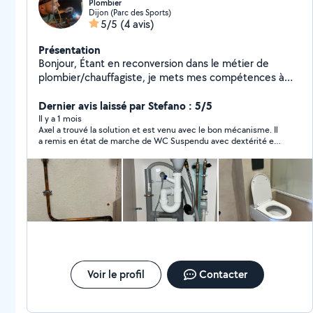
Plombier
Dijon (Parc des Sports)
5/5
(4 avis)
Présentation
Bonjour, Étant en reconversion dans le métier de
plombier/chauffagiste, je mets mes compétences à
votre service pour vos besoins du quotidien. Sérieux et
polyvalent, je suis également à l'aise dans différents
Dernier avis laissé par Stefano : 5/5
domaines afin de m'adapter au mieux à vos demandes.
Il y a 1 mois
Axel a trouvé la solution et est venu avec le bon mécanisme. Il
N'hésitez pas à me contacter ! Au plaisir, Axel
a remis en état de marche de WC Suspendu avec dextérité et
d'un grand professionnalisme ! Travail soigné et enlèvement
des anciens mécanisme Nous sommes vraiment satisfaits et
nous Recommandons Prix correct vu le Travail effectué
Sympathique et soigneux ! Bravo à lui ! nous n'hésiterons pas à
faire appel à lui si Besoin
Voir le profil
Contacter