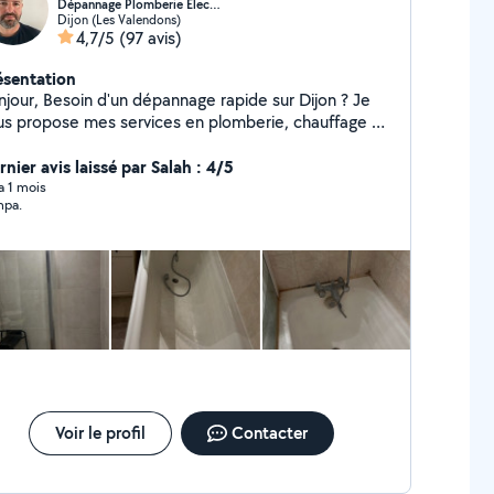
Dépannage Plomberie Elec…
Dijon (Les Valendons)
4,7/5
(97 avis)
ésentation
'un dépannage rapide sur Dijon ? Je
us propose mes services en plomberie, chauffage et
ctricité, avec intervention rapide et travail soigné.
age rapide : Fuite d'eau / problème de
nier avis laissé par Salah : 4/5
ne électrique / disjoncteur / prises
 a 1 mois
pa.
ffage en panne / radiateur / Mes engagements :
ervention rapide (souvent dans la journée) Travail
t efficace Conseils professionnels Tarifs clairs
essionnel en portage salarial : Facture fournie
ance professionnelle Prestation déclarée Zone :
et alentours Disponible immédiatement
ntactez-moi pour un devis rapide !
Voir le profil
Contacter