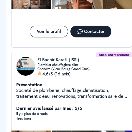
Voir le profil
Contacter
Auto-entrepreneur
El Bachir Karafi (ISSI)
Plombier chauffagiste clim
Chenôve (Vieux Bourg-Grand Crus)
4,6/5
(16 avis)
Présentation
Société de plomberie, chauffage,climatisation,
traitement d'eau, rénovations, transformation salle de
bain, dégorgement canalisations des eaux usées...
Dernier avis laissé par Ines : 5/5
Il y a plus de 6 mois
Très bien