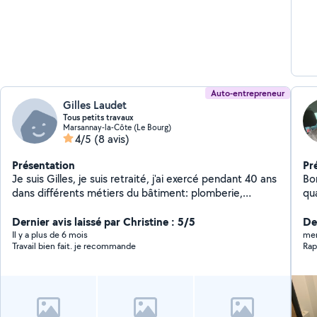
Auto-entrepreneur
Gilles Laudet
Tous petits travaux
Marsannay-la-Côte (Le Bourg)
4/5
(8 avis)
Présentation
Pr
Je suis Gilles, je suis retraité, j'ai exercé pendant 40 ans
Bo
dans différents métiers du bâtiment: plomberie,
qu
chauffage, électricité. J'ai aussi des compétences dans
dép
d'autres domaines du bâtiment, notamment en pose
Dernier avis laissé par Christine : 5/5
Ré
De
de revêtement de sols, mais aussi en jardinage et
Re
Il y a plus de 6 mois
mer
Travail bien fait. je recommande
Rap
entretien. Aujourd'hui je veux mettre mes
ré
compétences au service des particuliers. Je suis très
ch
disponible et prêt à répondre à toutes demandes
ré
ch