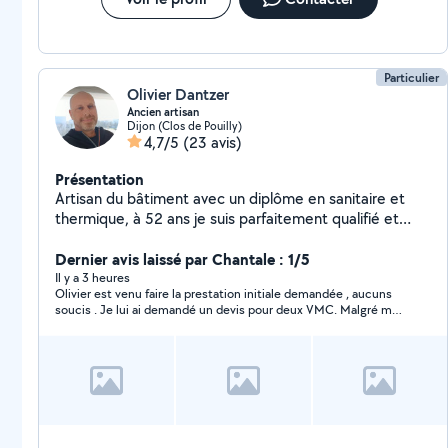
Particulier
Olivier Dantzer
Ancien artisan
Dijon (Clos de Pouilly)
4,7/5
(23 avis)
Présentation
Artisan du bâtiment avec un diplôme en sanitaire et
thermique, à 52 ans je suis parfaitement qualifié et
doué pour tous vos petits travaux intérieurs et
extérieurs !
Dernier avis laissé par Chantale : 1/5
Il y a 3 heures
Olivier est venu faire la prestation initiale demandée , aucuns
soucis . Je lui ai demandé un devis pour deux VMC. Malgré mes
relances Olivier ne m a pas pas proposé de devis , et ne
réponds pas à mes messages . Dans le cas où le chantier ne
l’intéresserait pas , il suffit de le dire . Dommage, cela n est pas
professionnel de sa part .