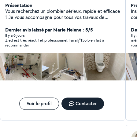
Présentation
Pr
Vous recherchez un plombier sérieux, rapide et efficace
Ins
? Je vous accompagne pour tous vos travaux de
co
plomberie, chauffage et dépannage avec un service de
cha
qualité et des prix transparents. J'interviens
Dernier avis laissé par Marie Helene : 5/5
rén
Der
rapidement pour les urgences comme pour les
d'
Il y a 6 jours
Il y
Zied est très réactif et professionnel.Travailj⁸15o bien fait à
mêm
installations ou rénovations, en vous garantissant un
lav
recommander
vou
travail propre, durable et conforme aux normes
de gaz,
que
Intervention rapide Travail soigné Disponible 24h/24 et
l'e
mon
7j/7
re
sy
fioul, bois).
Devis gratu
jou
di
Voir le profil
Contacter