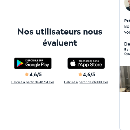
Pr
Bonjour, Besoin d
Nos utilisateurs nous
vo
éle
évaluent
Dépann
Der
plomberie Pan
Il y
Sym
Chau
Int
propre e
Prof
4,6/5
4,6/5
Assur
Calculé à partir de 48731 avis
Calculé à partir de 66000 avis
Dijon 
co