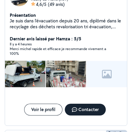
4,6/5
(49 avis)
Présentation
Je suis dans l'évacuation depuis 20 ans, diplômé dans le
recyclage des déchets revalorisation tri évacuation,
encombrant, cave box, débarras, évacuation, chantier,
etc.
Dernier avis laissé par Hamza : 5/5
Il y a 4 heures
Merci michel rapide et efficace je recommande vivement a
100%
Voir le profil
Contacter