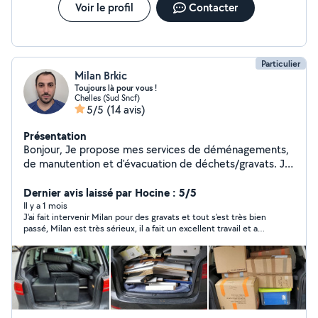
Voir le profil
Contacter
Particulier
Milan Brkic
Toujours là pour vous !
Chelles (Sud Sncf)
5/5
(14 avis)
Présentation
Bonjour, Je propose mes services de déménagements,
de manutention et d'évacuation de déchets/gravats. Je
suis quelqu'un de bon vivant et de serviable, qui ne se
prends pas la tête, toujours à trouver une solution.
Dernier avis laissé par Hocine : 5/5
Disponible pour toute demande d'information.
Il y a 1 mois
J'ai fait intervenir Milan pour des gravats et tout s'est très bien
passé, Milan est très sérieux, il a fait un excellent travail et a
laissé propre, je recommande