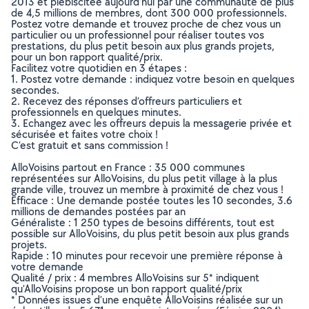
2013 et plébiscitée aujourd’hui par une communauté de plus
de 4,5 millions de membres, dont 300 000 professionnels.
Postez votre demande et trouvez proche de chez vous un
particulier ou un professionnel pour réaliser toutes vos
prestations, du plus petit besoin aux plus grands projets,
pour un bon rapport qualité/prix.
Facilitez votre quotidien en 3 étapes :
1. Postez votre demande : indiquez votre besoin en quelques
secondes.
2. Recevez des réponses d’offreurs particuliers et
professionnels en quelques minutes.
3. Echangez avec les offreurs depuis la messagerie privée et
sécurisée et faites votre choix !
C’est gratuit et sans commission !
AlloVoisins partout en France : 35 000 communes
représentées sur AlloVoisins, du plus petit village à la plus
grande ville, trouvez un membre à proximité de chez vous !
Efficace : Une demande postée toutes les 10 secondes, 3.6
millions de demandes postées par an
Généraliste : 1 250 types de besoins différents, tout est
possible sur AlloVoisins, du plus petit besoin aux plus grands
projets.
Rapide : 10 minutes pour recevoir une première réponse à
votre demande
Qualité / prix : 4 membres AlloVoisins sur 5* indiquent
qu’AlloVoisins propose un bon rapport qualité/prix
* Données issues d’une enquête AlloVoisins réalisée sur un