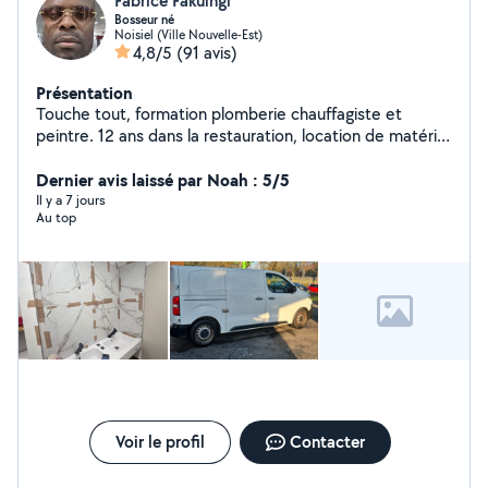
Fabrice Fakuingi
Bosseur né
Noisiel (Ville Nouvelle-Est)
4,8/5
(91 avis)
Présentation
Touche tout, formation plomberie chauffagiste et
peintre. 12 ans dans la restauration, location de matériel
pour événement
Dernier avis laissé par Noah : 5/5
Il y a 7 jours
Au top
Voir le profil
Contacter