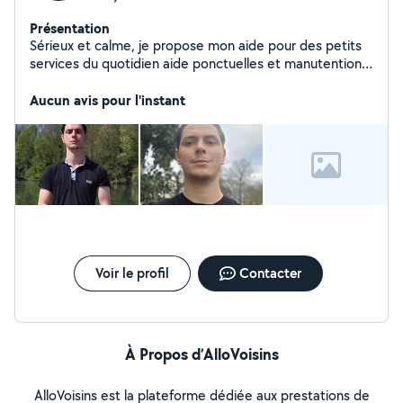
Présentation
Sérieux et calme, je propose mon aide pour des petits
services du quotidien aide ponctuelles et manutention
légère. Travail soigné, respect des lieux, et des
personnes. Sans véhicule.
Aucun avis pour l'instant
Voir le profil
Contacter
À Propos d’AlloVoisins
AlloVoisins est la plateforme dédiée aux prestations de