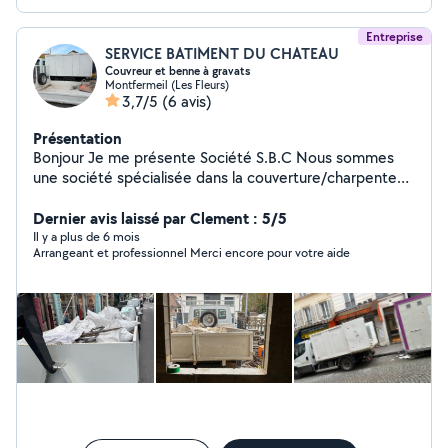
Entreprise
SERVICE BATIMENT DU CHATEAU
Couvreur et benne à gravats
Montfermeil (Les Fleurs)
3,7/5
(6 avis)
Présentation
Bonjour Je me présente Société S.B.C Nous sommes
une société spécialisée dans la couverture/charpente
Nous avons 25 ans de métier La société SBC et âge de
9ans d'expérience Nous faisons aussi l'évacuation de
Dernier avis laissé par Clement : 5/5
tout type de déchets et de gravats et (démolition)
Il y a plus de 6 mois
Arrangeant et professionnel Merci encore pour votre aide
Nous sommes disponibles pour toutes vos demandes.
Merci beaucoup