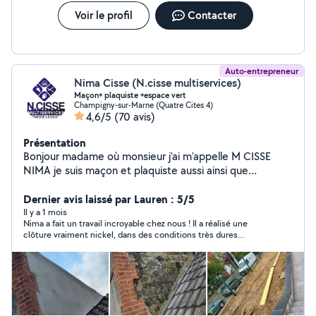
Voir le profil
Contacter
Auto-entrepreneur
Nima Cisse (N.cisse multiservices)
Maçon+ plaquiste +espace vert
Champigny-sur-Marne (Quatre Cites 4)
4,6/5
(70 avis)
Présentation
Bonjour madame où monsieur j'ai m'appelle M CISSE
NIMA je suis maçon et plaquiste aussi ainsi que
paysagiste je suis auto entrepreneur mon entreprise
s'appelle N.CISSE multiservices je vous propose à mes
Dernier avis laissé par Lauren : 5/5
services en tanque maçon -et plâtrier-plaquiste ainsi
Il y a 1 mois
Nima a fait un travail incroyable chez nous ! Il a réalisé une
que jardinier paysagiste je suis à votre disposition
clôture vraiment nickel, dans des conditions très dures
n'hésitez surtout pas contacter si besoin au zéro.
(canicule) avec sourire et bienveillance. Le travail est pro, le
Six.quatre-vingt-cinq.quatre-vingts.cinquante-huit.vingt-
chantier nettoyé tous les soirs, soucis du détail et du moindre
neuf
coût, tarif très attractif, ... que du positif. C'est quelqu'un sur
qui on peut compter tant humainement que
professionnellement et je referais appel à lui pour mes
prochains travaux !