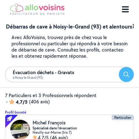
Débarras de cave à Noisy-le-Grand (93) et alentours
Avec AlloVoisins, trouvez près de chez vous le
professionnel ou particulier qui répondra à votre besoin
de débarras de cave. Consultez les profils, contactez-
les et obtenez rapidement réponse.
Évacuation déchets - Gravats
Reche
à Noisy-le-Grand (93)
7 Particuliers et 3 Professionnels répondent
-
4,7/5
(406 avis)
Profil boosté
Particulier
Michel François
Spécialisé dans l’évacuation
Neuilly-sur-Marne (Iris 7)
4,7/5
(46 avis)