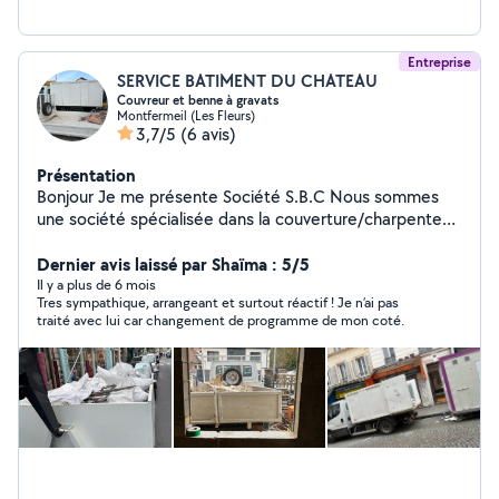
Entreprise
SERVICE BATIMENT DU CHATEAU
Couvreur et benne à gravats
Montfermeil (Les Fleurs)
3,7/5
(6 avis)
Présentation
Bonjour Je me présente Société S.B.C Nous sommes
une société spécialisée dans la couverture/charpente
Nous avons 25 ans de métier La société SBC et âge de
9ans d'expérience Nous faisons aussi l'évacuation de
Dernier avis laissé par Shaïma : 5/5
tout type de déchets et de gravats et (démolition)
Il y a plus de 6 mois
Tres sympathique, arrangeant et surtout réactif ! Je n’ai pas
Nous sommes disponibles pour toutes vos demandes.
traité avec lui car changement de programme de mon coté.
Merci beaucoup