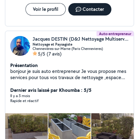
Voir le profil
Contacter
Auto-entrepreneur
Jacques DESTIN (D&J Nettoyage Multiservices)
Nettoyage et Paysagiste
Chennevières-sur-Marne (Paris Chennevieres)
5/5
(7 avis)
Présentation
bonjour je suis auto entrepreneur Je vous propose mes
services pour tous vos travaux de nettoyage ,espace
vert ,élagage et abbatage d'arbre ,petit maçonnerie
,déménagement etc.. Tel :zero six cinquante huit quatre
Dernier avis laissé par Khoumba : 5/5
vingt onze trente six zéro cinq.
Il y a 3 mois
Rapide et réactif