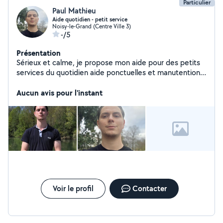
Particulier
Paul Mathieu
Aide quotidien - petit service
Noisy-le-Grand (Centre Ville 3)
-/5
Présentation
Sérieux et calme, je propose mon aide pour des petits
services du quotidien aide ponctuelles et manutention
légère. Travail soigné, respect des lieux, et des
personnes. Sans véhicule.
Aucun avis pour l'instant
Voir le profil
Contacter