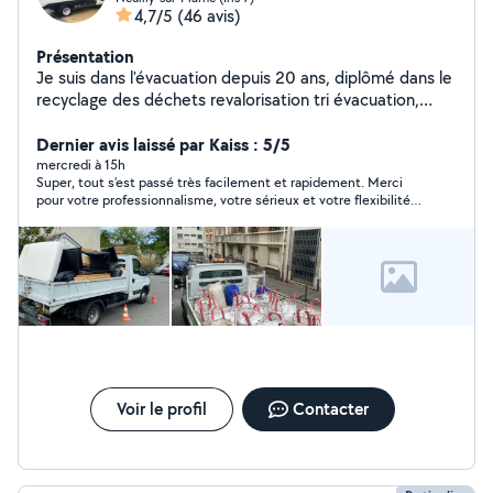
4,7/5
(46 avis)
Présentation
Je suis dans l'évacuation depuis 20 ans, diplômé dans le
recyclage des déchets revalorisation tri évacuation,
encombrant, cave box, débarras, évacuation, chantier,
etc.
Dernier avis laissé par Kaiss : 5/5
mercredi à 15h
Super, tout s'est passé très facilement et rapidement. Merci
pour votre professionnalisme, votre sérieux et votre flexibilité.
Bonne continuation, je n'hésiterai pas à faire appel à vous de
nouveau et à vous recommander autour de moi !
Voir le profil
Contacter