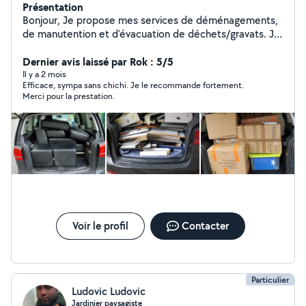
Présentation
Bonjour, Je propose mes services de déménagements,
de manutention et d'évacuation de déchets/gravats. Je
suis quelqu'un de bon vivant et de serviable, qui ne se
prends pas la tête, toujours à trouver une solution.
Dernier avis laissé par Rok : 5/5
Disponible pour toute demande d'information.
Il y a 2 mois
Efficace, sympa sans chichi. Je le recommande fortement.
Merci pour la prestation.
Voir le profil
Contacter
Particulier
Ludovic Ludovic
Jardinier paysagiste