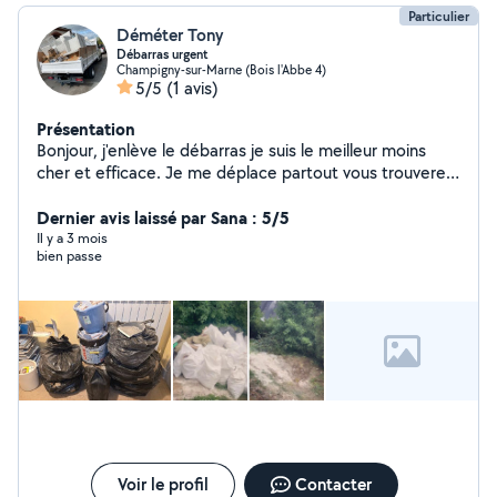
Particulier
Déméter Tony
Débarras urgent
Champigny-sur-Marne (Bois l'Abbe 4)
5/5
(1 avis)
Présentation
Bonjour, j'enlève le débarras je suis le meilleur moins
cher et efficace. Je me déplace partout vous trouverez
pas Moins cher moins cher que moi. Appelez-moi en
toute urgence si vous avez besoin de à la fin du travail
Dernier avis laissé par Sana : 5/5
merci je peux me déplacer avec vous à la déchetterie
Il y a 3 mois
bien passe
ou sinon j'amène tout chez moi la benne Amener le
éclaircissement chez vous et la joie et le bonheur avec
moi. Appelez-moi. À très vite. Merci
Voir le profil
Contacter