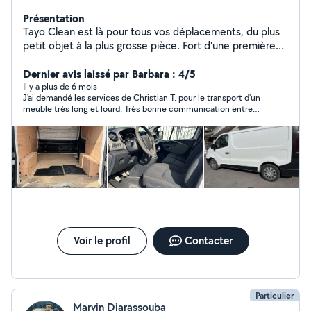
Présentation
Tayo Clean est là pour tous vos déplacements, du plus
petit objet à la plus grosse pièce. Fort d'une première
expérience réussie dans l'entrepreneuriat, je mets
aujourd'hui mon savoir-faire au service de mes voisins.
Dernier avis laissé par Barbara : 4/5
Un service fiable, efficace et adapté à leurs besoins.
Il y a plus de 6 mois
J'ai demandé les services de Christian T. pour le transport d'un
Faites appel à moi en toute confiance, je serai ravi de
meuble très long et lourd. Très bonne communication entre
vous faciliter la vie !
nous, personne à l'écoute, calme et très arrangeante; car le jour
même, il a fallu changer l'horaire prévu à la dernière minute.
Accompagné par un collègue pour soulever le meuble, ils ont
fait extrêmement attention pendant la manipulation. Petit
bémol, il ne possédait pas de couvertures et de sangles dans
sa camionnette pour sécuriser le meuble. Je referai appel à ses
services sans hésitation.
Voir le profil
Contacter
Particulier
Marvin Diarassouba