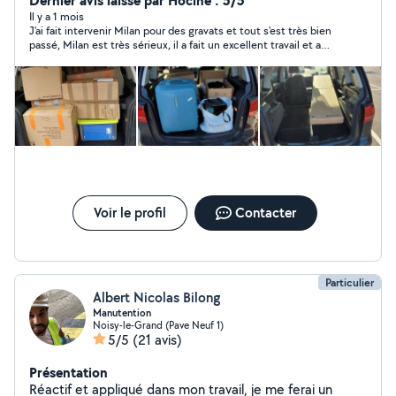
Dernier avis laissé par Hocine : 5/5
Disponible pour toute demande d'information.
Il y a 1 mois
J'ai fait intervenir Milan pour des gravats et tout s'est très bien
passé, Milan est très sérieux, il a fait un excellent travail et a
laissé propre, je recommande
Voir le profil
Contacter
Particulier
Albert Nicolas Bilong
Manutention
Noisy-le-Grand (Pave Neuf 1)
5/5
(21 avis)
Présentation
Réactif et appliqué dans mon travail, je me ferai un