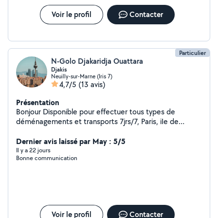
Voir le profil
Contacter
Particulier
N-Golo Djakaridja Ouattara
Djakis
Neuilly-sur-Marne (Iris 7)
4,7/5
(13 avis)
Présentation
Bonjour Disponible pour effectuer tous types de
déménagements et transports 7jrs/7, Paris, iIe de
France..., Transport, déménagement et livraison des
meubles, cartons, effets personnels, Électroménagers
Dernier avis laissé par May : 5/5
Déménagement des appartements, studios, maisons et
Il y a 22 jours
Bonne communication
débarras des caves pour les encombrants Aide au
déménagement
Voir le profil
Contacter