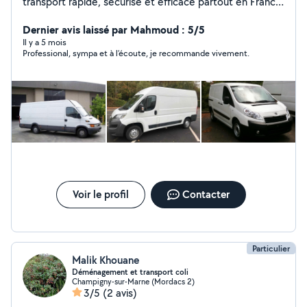
transport rapide, sécurisé et efficace partout en France.
Notre équipe met tout en œuvre pour garantir des
livraisons ponctuelles et un service de qualité.
Dernier avis laissé par Mahmoud : 5/5
Il y a 5 mois
Professional, sympa et à l’écoute, je recommande vivement.
Voir le profil
Contacter
Particulier
Malik Khouane
Déménagement et transport coli
Champigny-sur-Marne (Mordacs 2)
3/5
(2 avis)