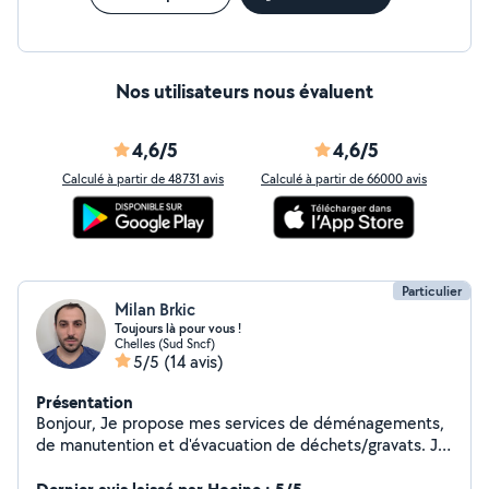
Nos utilisateurs nous évaluent
4,6/5
4,6/5
Calculé à partir de 48731 avis
Calculé à partir de 66000 avis
Particulier
Milan Brkic
Toujours là pour vous !
Chelles (Sud Sncf)
5/5
(14 avis)
Présentation
Bonjour, Je propose mes services de déménagements,
de manutention et d'évacuation de déchets/gravats. Je
suis quelqu'un de bon vivant et de serviable, qui ne se
prends pas la tête, toujours à trouver une solution.