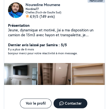
Particulier
Nouredine Moumene
Nordine77
Chelles (Foch-de Gaulle Sud)
4,9/5
(149 avis)
Présentation
Jeune, dynamique et motivé, j'ai a ma disposition un
camion de 15m3 avec hayon et transpalette, je
m'intéresse à tout ce qui est bricolage et montage de
Dernier avis laissé par Samira : 5/5
meubles. 76 9181985 tel
Il y a plus de 6 mois
bonjour merci pour votre réactivité à mon message.
Voir le profil
Contacter