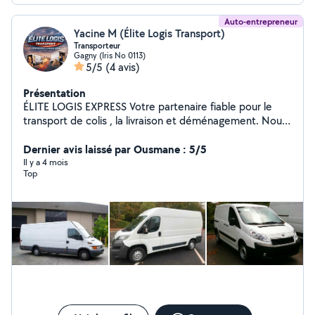
Auto-entrepreneur
Yacine M (Élite Logis Transport)
Transporteur
Gagny (Iris No 0113)
5/5
(4 avis)
Présentation
ÉLITE LOGIS EXPRESS Votre partenaire fiable pour le
transport de colis , la livraison et déménagement. Nous
assurons le transport de vos colis, meubles
marchandises en tout sécurité rapidement. Service :
Dernier avis laissé par Ousmane : 5/5
transport de colis déménagement. Livraison express.
Il y a 4 mois
Top
Devis sur-mesure. Elite logis express ,rapide sur et à
votre service.