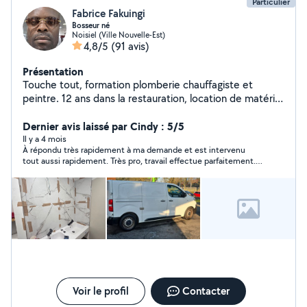
Particulier
Fabrice Fakuingi
Bosseur né
Noisiel (Ville Nouvelle-Est)
4,8/5
(91 avis)
Présentation
Touche tout, formation plomberie chauffagiste et
peintre. 12 ans dans la restauration, location de matériel
pour événement
Dernier avis laissé par Cindy : 5/5
Il y a 4 mois
À répondu très rapidement à ma demande et est intervenu
tout aussi rapidement. Très pro, travail effectue parfaitement.
Échange cordial et respectueux, je recommande.
Voir le profil
Contacter