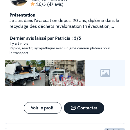
4,6/5
(47 avis)
Présentation
Je suis dans l'évacuation depuis 20 ans, diplômé dans le
recyclage des déchets revalorisation tri évacuation,
encombrant, cave box, débarras, évacuation, chantier,
etc.
Dernier avis laissé par Patricia : 5/5
Il y a 3 mois
Rapide, réactif, sympathique avec un gros camion plateau pour
le transport.
Voir le profil
Contacter