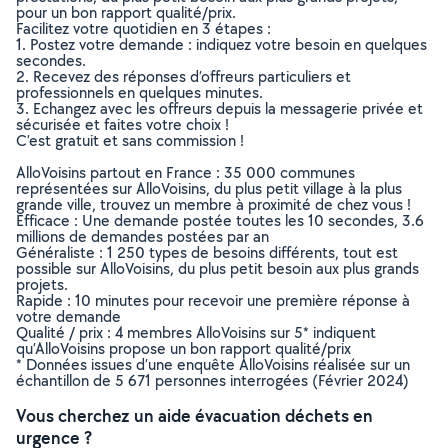
pour un bon rapport qualité/prix.
Facilitez votre quotidien en 3 étapes :
1. Postez votre demande : indiquez votre besoin en quelques
secondes.
2. Recevez des réponses d’offreurs particuliers et
professionnels en quelques minutes.
3. Echangez avec les offreurs depuis la messagerie privée et
sécurisée et faites votre choix !
C’est gratuit et sans commission !
AlloVoisins partout en France : 35 000 communes
représentées sur AlloVoisins, du plus petit village à la plus
grande ville, trouvez un membre à proximité de chez vous !
Efficace : Une demande postée toutes les 10 secondes, 3.6
millions de demandes postées par an
Généraliste : 1 250 types de besoins différents, tout est
possible sur AlloVoisins, du plus petit besoin aux plus grands
projets.
Rapide : 10 minutes pour recevoir une première réponse à
votre demande
Qualité / prix : 4 membres AlloVoisins sur 5* indiquent
qu’AlloVoisins propose un bon rapport qualité/prix
* Données issues d’une enquête AlloVoisins réalisée sur un
échantillon de 5 671 personnes interrogées (Février 2024)
Vous cherchez un aide évacuation déchets en
urgence ?