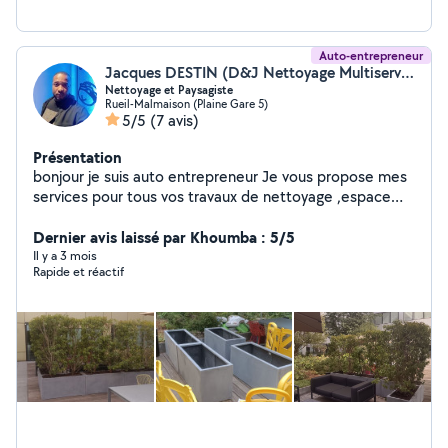
Auto-entrepreneur
Jacques DESTIN (D&J Nettoyage Multiservices)
Nettoyage et Paysagiste
Rueil-Malmaison (Plaine Gare 5)
5/5
(7 avis)
Présentation
bonjour je suis auto entrepreneur Je vous propose mes
services pour tous vos travaux de nettoyage ,espace
vert ,élagage et abbatage d'arbre ,petit maçonnerie
,déménagement etc.. Tel :zero six cinquante huit quatre
Dernier avis laissé par Khoumba : 5/5
vingt onze trente six zéro cinq.
Il y a 3 mois
Rapide et réactif