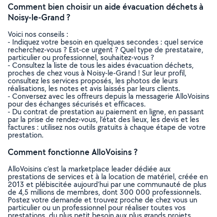
Comment bien choisir un aide évacuation déchets à
Noisy-le-Grand ?
Voici nos conseils :
- Indiquez votre besoin en quelques secondes : quel service
recherchez-vous ? Est-ce urgent ? Quel type de prestataire,
particulier ou professionnel, souhaitez-vous ?
- Consultez la liste de tous les aides évacuation déchets,
proches de chez vous à Noisy-le-Grand ! Sur leur profil,
consultez les services proposés, les photos de leurs
réalisations, les notes et avis laissés par leurs clients.
- Conversez avec les offreurs depuis la messagerie AlloVoisins
pour des échanges sécurisés et efficaces.
- Du contrat de prestation au paiement en ligne, en passant
par la prise de rendez-vous, l’état des lieux, les devis et les
factures : utilisez nos outils gratuits à chaque étape de votre
prestation.
Comment fonctionne AlloVoisins ?
AlloVoisins c’est la marketplace leader dédiée aux
prestations de services et à la location de matériel, créée en
2013 et plébiscitée aujourd’hui par une communauté de plus
de 4,5 millions de membres, dont 300 000 professionnels.
Postez votre demande et trouvez proche de chez vous un
particulier ou un professionnel pour réaliser toutes vos
prestations, du plus petit besoin aux plus grands projets,