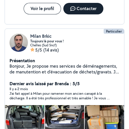
Voir le profil
Contacter
Particulier
Milan Brkic
Toujours là pour vous !
Chelles (Sud Sncf)
5/5
(14 avis)
Présentation
Bonjour, Je propose mes services de déménagements,
de manutention et d'évacuation de déchets/gravats. Je
suis quelqu'un de bon vivant et de serviable, qui ne se
prends pas la tête, toujours à trouver une solution.
Dernier avis laissé par Brenda : 5/5
Disponible pour toute demande d'information.
Il y a 2 mois
J’ai fait appel à Milan pour ramener mon ancien canapé à la
décharge. Il a été très professionnel et très aimable ! Je vous le
recommande les yeux fermés