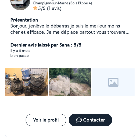
Champigny-sur-Marne (Bois l'Abbe 4)
5/5
(1 avis)
Présentation
Bonjour, j'enlève le débarras je suis le meilleur moins
cher et efficace. Je me déplace partout vous trouverez
pas Moins cher moins cher que moi. Appelez-moi en
toute urgence si vous avez besoin de à la fin du travail
Dernier avis laissé par Sana : 5/5
merci je peux me déplacer avec vous à la déchetterie
Il y a 3 mois
bien passe
ou sinon j'amène tout chez moi la benne Amener le
éclaircissement chez vous et la joie et le bonheur avec
moi. Appelez-moi. À très vite. Merci
Voir le profil
Contacter