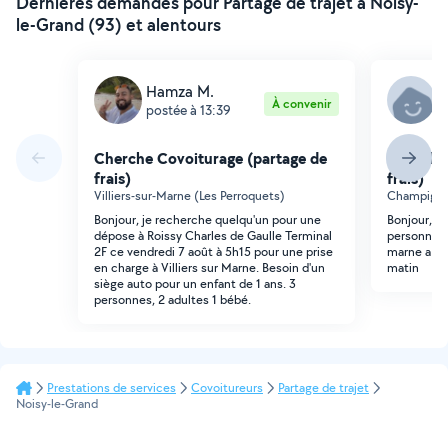
Dernières demandes pour Partage de trajet à Noisy-
le-Grand (93) et alentours
Hamza M.
K
À convenir
postée à 13:39
p
Cherche Covoiturage (partage de
Cherche 
frais)
frais)
Villiers-sur-Marne (Les Perroquets)
Champigny
Bonjour, je recherche quelqu'un pour une
Bonjour, je
dépose à Roissy Charles de Gaulle Terminal
personnes 
2F ce vendredi 7 août à 5h15 pour une prise
marne a l'a
en charge à Villiers sur Marne. Besoin d'un
matin
siège auto pour un enfant de 1 ans. 3
personnes, 2 adultes 1 bébé.
Prestations de services
Covoitureurs
Partage de trajet
Noisy-le-Grand