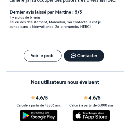
carrière j'ai su occuper des postes très divers afin de
subvenir à mes besoins. Je suis une personne
responsable et déterminer. J'aime travailler en équipe je
Dernier avis laissé par Martine : 5/5
sais me rendre disponible.
Il y a plus de 6 mois
J'ai eu des désistement, Mamadou, m'a contacté, il est je
pense dans la bienveillance. Je le remercie; MERCI.
Voir le profil
Contacter
Nos utilisateurs nous évaluent
4,6/5
4,6/5
Calculé à partir de 48803 avis
Calculé à partir de 66000 avis