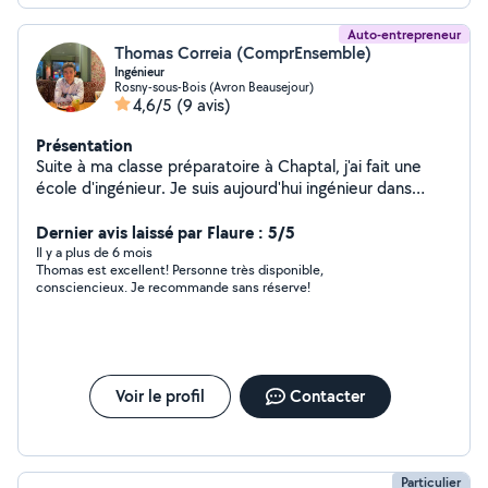
Auto-entrepreneur
Thomas Correia (ComprEnsemble)
Ingénieur
Rosny-sous-Bois (Avron Beausejour)
4,6/5
(9 avis)
Présentation
Suite à ma classe préparatoire à Chaptal, j'ai fait une
école d'ingénieur. Je suis aujourd'hui ingénieur dans
l'aéronautique et possède ma société de cours à
domicile. Vous pouvez également profiter du service
Dernier avis laissé par Flaure : 5/5
avance immédiate, permettant de réduire de 50% le
Il y a plus de 6 mois
Thomas est excellent! Personne très disponible,
coût des prestations, grâce à notre label Service à la
consciencieux. Je recommande sans réserve!
Personne !
Voir le profil
Contacter
Particulier