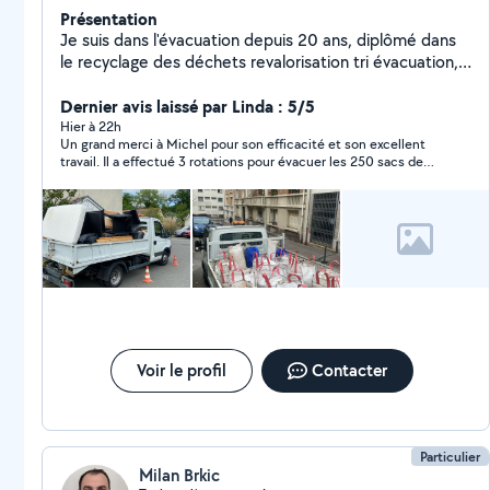
Présentation
Je suis dans l'évacuation depuis 20 ans, diplômé dans
le recyclage des déchets revalorisation tri évacuation,
encombrant, cave box, débarras, évacuation, chantier,
etc.
Dernier avis laissé par Linda : 5/5
Hier à 22h
Un grand merci à Michel pour son efficacité et son excellent
travail. Il a effectué 3 rotations pour évacuer les 250 sacs de
gravats, et tout s’est parfaitement bien passé. Michel est
ponctuel, sérieux, efficace et très professionnel. Travail réalisé
rapidement et avec beaucoup de soin. Je recommanderai
Michel à mon entourage à 100 % et je n’hésiterai pas à refaire
appel à lui si besoin. Encore un grand merci Michel pour votre
travail !
Voir le profil
Contacter
Particulier
Milan Brkic