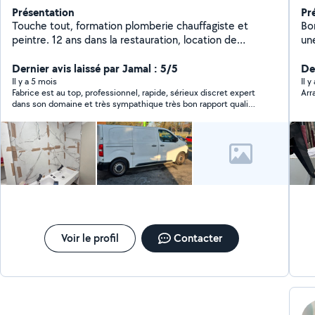
Présentation
Pr
Touche tout, formation plomberie chauffagiste et
Bonj
peintre. 12 ans dans la restauration, location de
un
matériel pour événement
Nou
Dernier avis laissé par Jamal : 5/5
9ans d'e
De
to
Il y a 5 mois
Il 
Fabrice est au top, professionnel, rapide, sérieux discret expert
No
dans son domaine et très sympathique très bon rapport qualité
Me
prix.
Voir le profil
Contacter