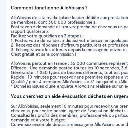
Comment fonctionne AlloVoisins ?
AlloVoisins c’est la marketplace leader dédiée aux prestatio
de membres, dont 300 000 professionnels.
Postez votre demande et trouvez proche de chez vous un parti
rapport qualité/prix.
Facilitez votre quotidien en 3 étapes :
1. Postez votre demande : indiquez votre besoin en quelque
2. Recevez des réponses d’offreurs particuliers et professio
3. Echangez avec les offreurs depuis la messagerie privée et 
C’est gratuit et sans commission !
AlloVoisins partout en France : 35 000 communes représentées 
Efficace : Une demande postée toutes les 10 secondes, 3.6
Généraliste : 1 250 types de besoins différents, tout est poss
Rapide : 10 minutes pour recevoir une première réponse à 
Qualité / prix : 4 membres AlloVoisins sur 5* indiquent qu’All
* Données issues d’une enquête AlloVoisins réalisée sur un é
Vous cherchez un aide évacuation déchets en urgen
Sur AlloVoisins, seulement 10 minutes pour recevoir une p
chez vous, pour votre besoin urgent de Évacuation déchets -
Consultez les profils des membres, professionnels ou particuli
demande et à votre budget.
Conversez ensemble depuis la messagerie AlloVoisins pour de