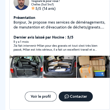
Toujours là pour vous !
Chelles (Sud Sncf)
5/5
(14 avis)
Présentation
Bonjour, Je propose mes services de déménagements,
de manutention et d'évacuation de déchets/gravats.
Je suis quelqu'un de bon vivant et de serviable, qui ne
se prends pas la tête, toujours à trouver une solution.
Dernier avis laissé par Hocine : 5/5
Disponible pour toute demande d'information.
Il y a 1 mois
J'ai fait intervenir Milan pour des gravats et tout s'est très bien
passé, Milan est très sérieux, il a fait un excellent travail et a
laissé propre, je recommande
Voir le profil
Contacter