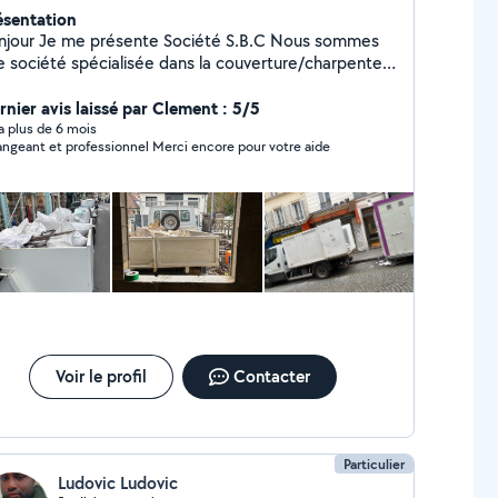
ésentation
our Je me présente Société S.B.C Nous sommes
e société spécialisée dans la couverture/charpente
s avons 25 ans de métier La société SBC et âge de
xpérience Nous faisons aussi l'évacuation de
rnier avis laissé par Clement : 5/5
ut type de déchets et de gravats et (démolition)
y a plus de 6 mois
Arrangeant et professionnel Merci encore pour votre aide
us sommes disponibles pour toutes vos demandes.
rci beaucoup
Voir le profil
Contacter
Particulier
Ludovic Ludovic