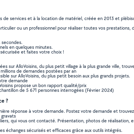
ns de services et à la location de matériel, créée en 2013 et plébi
culier ou un professionnel pour réaliser toutes vos prestations, d
s secondes.
nnels en quelques minutes.
sécurisée et faites votre choix !
sur AlloVoisins, du plus petit village à la plus grande ville, tro
 millions de demandes postées par an
ible sur AlloVoisins, du plus petit besoin aux plus grands projets.
votre demande
oVoisins propose un bon rapport qualité/prix
chantillon de 5 671 personnes interrogées (Février 2024)
ce ?
remière réponse à votre demande. Postez votre demande et trouve
 gravats
ers, qui vous ont contacté. Présentation, photos de réalisation, exp
s échanges sécurisés et efficaces grâce aux outils intégrés.