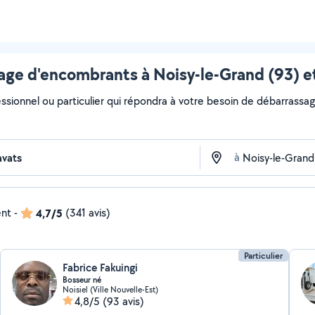
ge d'encombrants à Noisy-le-Grand (93) e
essionnel ou particulier qui répondra à votre besoin de débarrassa
à
ent
-
4,7/5
(341 avis)
Particulier
Fabrice Fakuingi
Bosseur né
Noisiel (Ville Nouvelle-Est)
4,8/5
(93 avis)