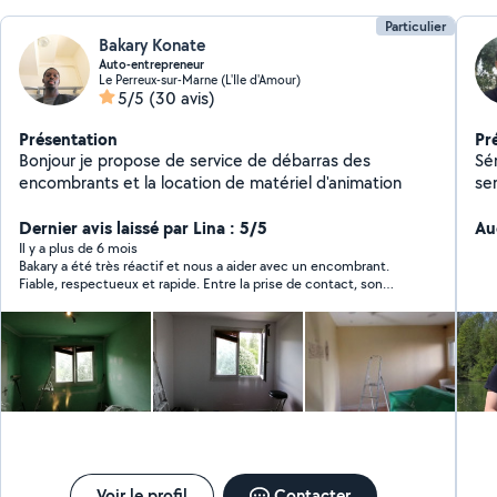
Particulier
Bakary Konate
Auto-entrepreneur
Le Perreux-sur-Marne (L'Ile d'Amour)
5/5
(30 avis)
Présentation
Pr
Bonjour je propose de service de débarras des
Sé
encombrants et la location de matériel d'animation
se
lég
Dernier avis laissé par Lina : 5/5
pe
Au
Il y a plus de 6 mois
Bakary a été très réactif et nous a aider avec un encombrant.
Fiable, respectueux et rapide. Entre la prise de contact, son
arrivé et la prise en charge de l’encombrant, il s’est passé moins
de 40m.
Voir le profil
Contacter