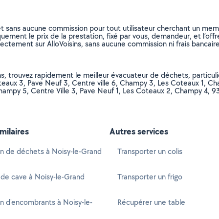
et sans aucune commission pour tout utilisateur cherchant un membre
uement le prix de la prestation, fixé par vous, demandeur, et l’offr
rectement sur AlloVoisins, sans aucune commission ni frais bancaire
ns, trouvez rapidement le meilleur évacuateur de déchets, particu
oteaux 3, Pave Neuf 3, Centre ville 6, Champy 3, Les Coteaux 1, Ch
 Champy 5, Centre Ville 3, Pave Neuf 1, Les Coteaux 2, Champy 4, 
imilaires
Autres services
n de déchets à Noisy-le-Grand
Transporter un colis
de cave à Noisy-le-Grand
Transporter un frigo
n d'encombrants à Noisy-le-
Récupérer une table