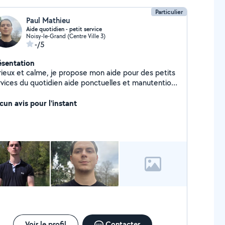
Particulier
Paul Mathieu
Aide quotidien - petit service
Noisy-le-Grand (Centre Ville 3)
-/5
ésentation
rieux et calme, je propose mon aide pour des petits
rvices du quotidien aide ponctuelles et manutention
ère. Travail soigné, respect des lieux, et des
rsonnes. Sans véhicule.
cun avis pour l'instant
Voir le profil
Contacter