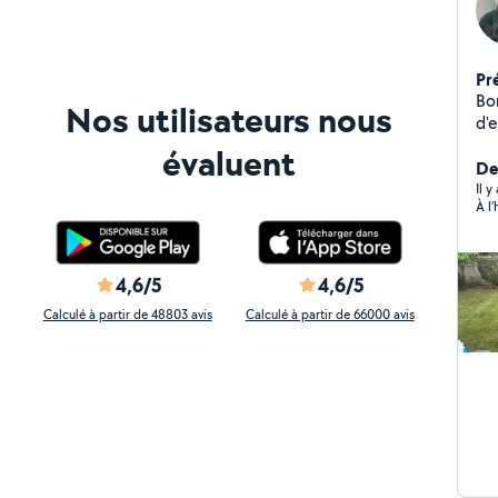
Pr
Bon
Nos utilisateurs nous
d'
me
évaluent
ton
De
d'
Il y
À l
pla
co
év
ne
4,6/5
4,6/5
ve
Calculé à partir de 48803 avis
Calculé à partir de 66000 avis
me
94 