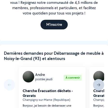
vous ! Rejoignez notre communauté de 4,5 millions de
membres, professionnels et particuliers, et facilitez
votre quotidien pour tous vos projets !
M'inscrire
Dernières demandes pour Débarrassage de meuble à
Noisy-le-Grand (93) et alentours
Andre
A
À convenir
postée jeudi
p
Cherche Évacuation déchets -
Cherche 
Gravats
Gravats
Champigny-sur-Marne (Republique)
Champigny
Bonjour, jai besoin de debarraser une
Bonjour, ja