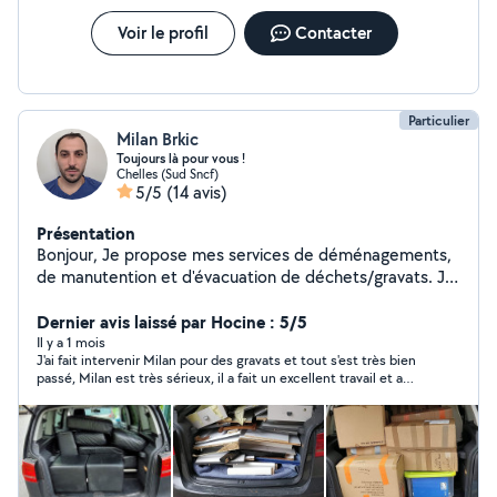
Voir le profil
Contacter
Particulier
Milan Brkic
Toujours là pour vous !
Chelles (Sud Sncf)
5/5
(14 avis)
Présentation
Bonjour, Je propose mes services de déménagements,
de manutention et d'évacuation de déchets/gravats. Je
suis quelqu'un de bon vivant et de serviable, qui ne se
prends pas la tête, toujours à trouver une solution.
Dernier avis laissé par Hocine : 5/5
Disponible pour toute demande d'information.
Il y a 1 mois
J'ai fait intervenir Milan pour des gravats et tout s'est très bien
passé, Milan est très sérieux, il a fait un excellent travail et a
laissé propre, je recommande