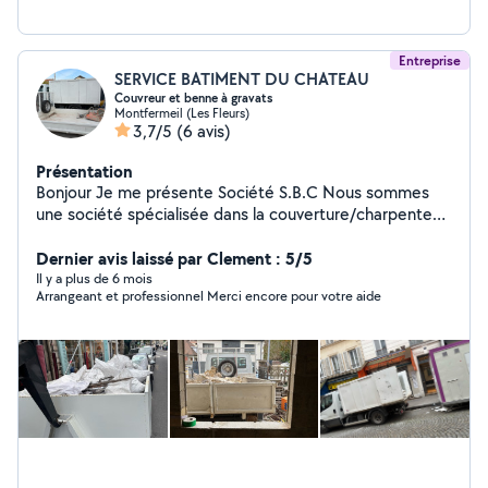
Entreprise
SERVICE BATIMENT DU CHATEAU
Couvreur et benne à gravats
Montfermeil (Les Fleurs)
3,7/5
(6 avis)
Présentation
Bonjour Je me présente Société S.B.C Nous sommes
une société spécialisée dans la couverture/charpente
Nous avons 25 ans de métier La société SBC et âge de
9ans d'expérience Nous faisons aussi l'évacuation de
Dernier avis laissé par Clement : 5/5
tout type de déchets et de gravats et (démolition)
Il y a plus de 6 mois
Arrangeant et professionnel Merci encore pour votre aide
Nous sommes disponibles pour toutes vos demandes.
Merci beaucoup