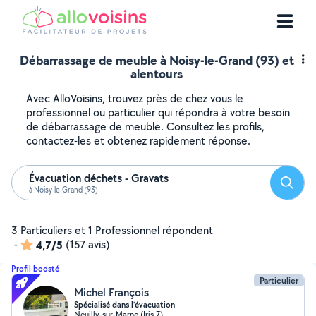
Débarrassage de meuble à Noisy-le-Grand (93) et
alentours
Avec AlloVoisins, trouvez près de chez vous le
professionnel ou particulier qui répondra à votre besoin
de débarrassage de meuble. Consultez les profils,
contactez-les et obtenez rapidement réponse.
Évacuation déchets - Gravats
Reche
à Noisy-le-Grand (93)
3 Particuliers et 1 Professionnel répondent
-
4,7/5
(157 avis)
Profil boosté
Particulier
Michel François
Spécialisé dans l’évacuation
Neuilly-sur-Marne (Iris 7)