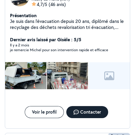
4,7/5
(46 avis)
Présentation
Je suis dans l'évacuation depuis 20 ans, diplômé dans le
recyclage des déchets revalorisation tri évacuation,
encombrant, cave box, débarras, évacuation, chantier,
etc.
Dernier avis laissé par Gisèle : 5/5
Il y a 2 mois
je remercie Michel pour son intervention rapide et efficace
Voir le profil
Contacter