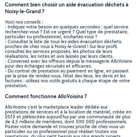
Comment bien choisir un aide évacuation déchets à
Noisy-le-Grand ?
Voici nos conseils :
- Indiquez votre besoin en quelques secondes : quel service
recherchez-vous ? Est-ce urgent ? Quel type de prestataire,
particulier ou professionnel, souhaitez-vous ?
- Consultez la liste de tous les aides évacuation déchets,
proches de chez vous à Noisy-le-Grand ! Sur leur profil,
consultez les services proposés, les photos de leurs
réalisations, les notes et avis laissés par leurs clients.
- Conversez avec les offreurs depuis la messagerie AlloVoisins
pour des échanges sécurisés et efficaces.
- Du contrat de prestation au paiement en ligne, en passant
par la prise de rendez-vous, l’état des lieux, les devis et les
factures : utilisez nos outils gratuits à chaque étape de votre
prestation.
Comment fonctionne AlloVoisins ?
AlloVoisins c’est la marketplace leader dédiée aux
prestations de services et à la location de matériel, créée en
2013 et plébiscitée aujourd’hui par une communauté de plus
de 4,5 millions de membres, dont 300 000 professionnels.
Postez votre demande et trouvez proche de chez vous un
particulier ou un professionnel pour réaliser toutes vos
prestations, du plus petit besoin aux plus grands projets,