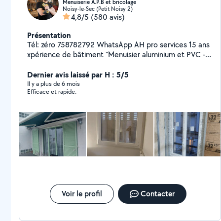
Menuiserie A.P.B et bricolage
Noisy-le-Sec (Petit Noisy 2)
4,8/5
(580 avis)
Présentation
Tél: zéro 758782792 WhatsApp AH pro services 15 ans
xpérience de bâtiment "Menuisier aluminium et PVC -
Bricolage,er rénovation Spécialisé dans la fabrication et
l'installation de menuiseries en aluminium et PVC, je
Dernier avis laissé par H : 5/5
propose également mes services pour tous vos travaux
Il y a plus de 6 mois
Efficace et rapide.
de bricolage. Mes réalisations : - Fenêtres et portes en
aluminium et PVC et bois - Volets roulants et stores -
Bardages et façades - Travaux de rénovation et de
réparation -serrerie -Reparation oubgect - Bricolage :
montage des cuisine et des meubles, installation de
étagères, travaux de peinture, Je suis à votre
disposition pour discuter de vos projets et vous
proposer des solutions personnalisées. N'hésitez pas à
me contacter pour obtenir un devis gratuit."
Voir le profil
Contacter