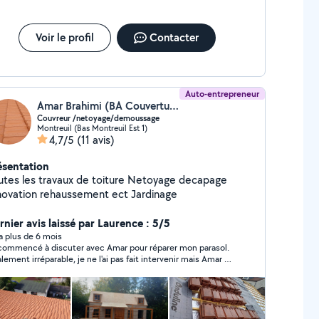
Voir le profil
Contacter
Auto-entrepreneur
Amar Brahimi (BA Couverture)
Couvreur /netoyage/demoussage
Montreuil (Bas Montreuil Est 1)
4,7/5
(11 avis)
ésentation
es les travaux de toiture Netoyage decapage
novation rehaussement ect Jardinage
rnier avis laissé par Laurence : 5/5
y a plus de 6 mois
i commencé à discuter avec Amar pour réparer mon parasol.
alement irréparable, je ne l'ai pas fait intervenir mais Amar à
 très réactif et me conseillait tout de même.