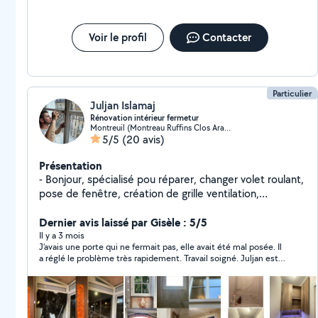
Voir le profil
Contacter
Particulier
Juljan Islamaj
Rénovation intérieur fermetur
Montreuil (Montreau Ruffins Clos Arachis 3)
5/5
(20 avis)
Présentation
- Bonjour, spécialisé pou réparer, changer volet roulant,
pose de fenêtre, création de grille ventilation,
réparation du mécanisme bricolage, vol bateau
bricolage rénovation intérieur etc merci. ( tel
Dernier avis laissé par Gisèle : 5/5
060229547QUATRE'´´) vous pouvez prendre mon
Il y a 3 mois
J’avais une porte qui ne fermait pas, elle avait été mal posée. Il
numéro ici, et m'appeler pour toutes les questions?
a réglé le problème très rapidement. Travail soigné. Juljan est
ponctuel et très sympathique au demeurant. Je n’hésiterai pas
à faire appel à lui la prochaine fois. Merci encore