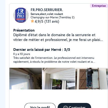
Entreprise
FR.PRO.SERRURIER.
Serrure,elect,volet roulant
Champigny-sur-Marne (Tremblay 2)
4,9/5
(131 avis)
Présentation
Diplômé d'état dans le domaine de la serrurerie et
vitrier de métier et professionnel, je me ferai un plaisir
d'intervenir chez vous à des prix intéressants un devis
gratuit est toujours établi avant intervention. Tarif
Dernier avis laissé par Hervé : 5/5
raisonnables et honnêtes. -Serrurier
Il y a 10 jours
Très satisfait de l’intervention. Le professionnel est intervenu
d'urgences/dépannage. -Ouverture de porte claquée
rapidement, à résolu le problème de notre volet roulant et a
sans dégâts. - Ouverture de porte fermée à clé. -
pris le temps de nous expliquer clairement l’origine et la panne
Installation porte blindées. - Changement de serrures
ainsi que la réparation effectuée. Très sympathique,
multipoints A2P , verrous tous types de cylindre etc.. -
compétent et pédagogue. Je recommande
Sécurisation de vitrage et porte anti cambriolages. -
Changement de vitrage. Intervention dans l'heure en
soirée,nuit weekend et jour férié.
Voir le profil
Contacter