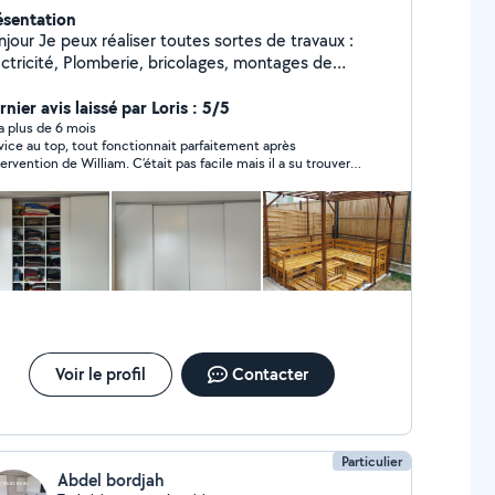
ésentation
jour Je peux réaliser toutes sortes de travaux :
ectricité, Plomberie, bricolages, montages de
bles, penderies sur mesure. Je fais un travail
t soigné. Zéro six,seize, Vingt six,dix sept,
nier avis laissé par Loris : 5/5
atre vingt dix. Si vous me contactez directement par
y a plus de 6 mois
vice au top, tout fonctionnait parfaitement après
léphone laisser moi vos coordonnées. Merci. Williams
ntion de William. C’était pas facile mais il a su trouver
ovoisins
lutions très rapidement. Je recommande les yeux
més !
Voir le profil
Contacter
Particulier
Abdel bordjah