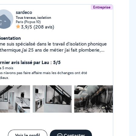
Entreprise
sardeco
Tous travaux, isolation
Paris (Picpus 10)
3,9/5
(208 avis)
ésentation
me suis spécialisé dans le travail d'isolation phonique
thermique,j'ai 25 ans de métier j'ai fait plomberie,
ctricité, carrelage création de cuisine, de salle de
,peinture et faux plafonds je fais tout travaux
nier avis laissé par Lau : 5/5
intérieur et ravalement mes travaux sont couvert par
 a 5 mois
s n'avons pas faire affaire mais les échanges ont été
e garantie décennale
diaux.
Voir le profil
Contacter