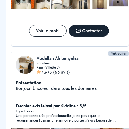
Voir le profil
Contacter
Particulier
Abdellah Ali benyahia
Bricoleur
Paris (Villette 3)
4,9/5
(63 avis)
Présentation
Bonjour, bricoleur dans tous les domaines
Dernier avis laissé par Siddiqa : 5/5
Il y a 1 mois
Une personne très professionnelle, je ne peux que le
recommander ! J'avais une armoire 5 portes, j'avais besoin de la
transformer en 4 portes. Il a su le faire sans problème ! Un