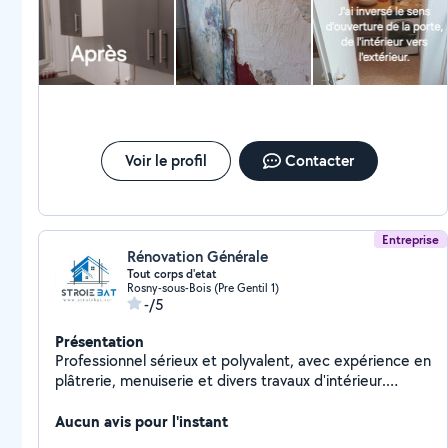
grand merci à lui pour son sérieux !
Voir le profil
Contacter
Entreprise
Rénovation Générale
Tout corps d'etat
Rosny-sous-Bois (Pre Gentil 1)
-/5
Présentation
Professionnel sérieux et polyvalent, avec expérience en
plâtrerie, menuiserie et divers travaux d'intérieur.
Réalisation de cloisons, pose de plaques de plâtre,
petits travaux de menuiserie, finitions Travail soigné,
Aucun avis pour l'instant
ponctualité et respect des délais. Disponible selon vos