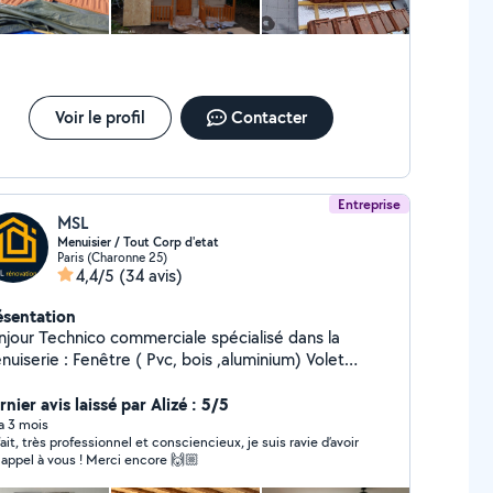
Voir le profil
Contacter
Entreprise
MSL
Menuisier / Tout Corp d'etat
Paris (Charonne 25)
4,4/5
(34 avis)
ésentation
commerciale spécialisé dans la
: Fenêtre ( Pvc, bois ,aluminium) Volet
ulant , Battant , persienne) Porte ( entrée, service ,
ge ) Store ( toile , banne ) Etc Je vous propose
nier avis laissé par Alizé : 5/5
s talents pour des petites et grandes interventions.
 a 3 mois
fait, très professionnel et consciencieux, je suis ravie d’avoir
mme qui vous garantit le professionnalisme ainsi
t appel à vous ! Merci encore 🙌🏼
un excellent résultat. Très ponctuel et aime bien
re. Je m'engage pour un travail propre et abordable.