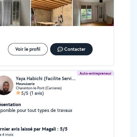
 vous avez des besoins pour de la rénovation (
nture, menuiserie extérieur, électricité, plomberie)
ferais un plaisir de vous proposer les services de
iété partenaire avec lesquelles je travaille tout aux
g de l'année. Merci
Voir le profil
Contacter
Auto-entrepreneur
Yaya Habichi (Facilite Service)
Meunuiserie
Charenton-le-Pont (Carrieres)
5/5
(1 avis)
ésentation
sponible pour tout types de travaux
nier avis laissé par Magali : 5/5
 a 4 mois