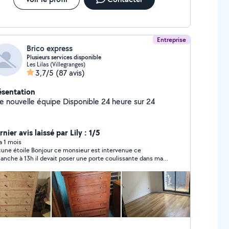
Entreprise
Brico express
Plusieurs services disponible
Les Lilas (Villegranges)
3,7/5
(87 avis)
ésentation
Une nouvelle équipe Disponible 24 heure sur 24
nier avis laissé par Lily : 1/5
 a 1 mois
une étoile Bonjour ce monsieur est intervenue ce
anche à 13h il devait poser une porte coulissante dans ma
sine alors j ai bien précisé mur béton du coup il est venu et
vait ni mètre ni niveau à bille il est venu qu’avec une
seuse heureusement que j avais une perceuse sauf que
sieur a mal installé le rail pas droit du tout donc la porte
ossible de l’ouvrir ou la refermer et soit disant qu il
iendrait le lendemain car il avait soit disant un autre.
ntier depuis plus de nouvelles