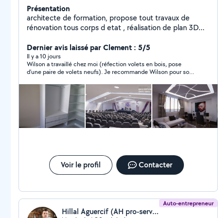
Présentation
architecte de formation, propose tout travaux de
rénovation tous corps d etat , réalisation de plan 3D
grande définition
Dernier avis laissé par Clement : 5/5
Il y a 10 jours
Wilson a travaillé chez moi (réfection volets en bois, pose
d’une paire de volets neufs). Je recommande Wilson pour son
sérieux, et la qualité de son travail. Je le recommande
fortement !
Voir le profil
Contacter
Auto-entrepreneur
Hillal Aguercif (AH pro-service)