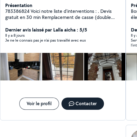
Présentation
Pr
783386824 Voici notre liste d'interventions : . Devis
Bon
gratuit en 30 min Remplacement de casse (double
él
vitrage , vitre simple, miroir) . Pose de miroir sur mesure
meu
. Crédence de cuisine . Pare-douche . Porte en verre .
Dernier avis laissé par Lalla aicha : 5/5
propre e
Der
Verre sur mesure pour une table . Tablette en verre
Qu
Il y a 8 jours
Il 
Je ne le connais pas je n'ai pas travaillé avec eux
Ser
FOURNITURE SANS POSE POSSIBLE .
té
l’interve
all
des so
fer
Voir le profil
Contacter