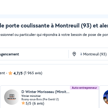
e porte coulissante à Montreuil (93) et al
ssionnel ou particulier qui répondra à votre besoin de pose de port
à
dent
-
4,7/5
(1 965 avis)
Auto-entrepreneur
D Winter Morisseau (Miroiterie winter)
Vitrier miroitier
Rosny-sous-Bois (Pre Gentil 2)
5/5
(6 avis)