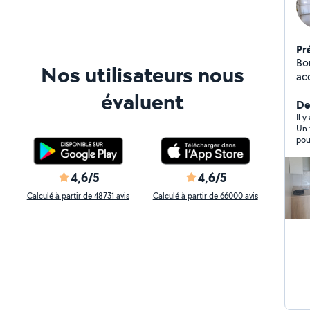
Pr
Bo
Nos utilisateurs nous
ac
de 
évaluent
vot
De
aus
Il y
Un 
to
pou
lum
pro
sur
exé
car
mon
4,6/5
4,6/5
et 
bc
Calculé à partir de 48731 avis
Calculé à partir de 66000 avis
Pos
Je 