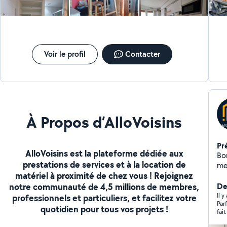
des cadres... Ponctuel, sérieux et appliqué. Expérience
de plus de 30 ans, à votre écoute.
Voir le profil
Contacter
À Propos d’AlloVoisins
Pr
AlloVoisins est la plateforme dédiée aux
Bonjour Technico 
prestations de services et à la location de
menuiserie 
matériel à proximité de chez vous ! Rejoignez
(ro
notre communauté de 4,5 millions de membres,
gara
Der
me
Il y
professionnels et particuliers, et facilitez votre
Par
Ho
quotidien pour tous vos projets !
fai
qu'
fai