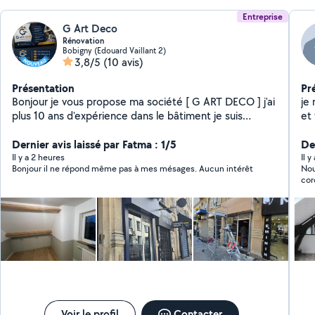
Entreprise
G Art Deco
Rénovation
Bobigny (Edouard Vaillant 2)
3,8/5
(10 avis)
Présentation
Pr
Bonjour je vous propose ma société [ G ART DECO ] j'ai
je 
plus 10 ans d'expérience dans le bâtiment je suis
et 
disponible suite à votre annonce je vous propose mes
éle
services de qualité satisfaction garantie . Rénovation
Dernier avis laissé par Fatma : 1/5
bain
Der
générale décoration électricité MENUISERIE
d'
Il y a 2 heures
Il y
Bonjour il ne répond même pas à mes mésages. Aucun intérêt
Nou
INTÉRIEUR EXTÉRIEUR FABRICATION DES MEUBLES
un
cor
SUR MESURE plomberie générale travaux bricolage
montage des meubles et de cuisine peinture tout type
de bricolage et dépannage d'urgence disponible
24h/24h 7j/7j n'hésite pas à me contacter pour plus
d'informations Merci
Voir le profil
Contacter