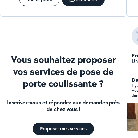
Pr
Vous souhaitez proposer
vos services de pose de
Der
porte coulissante ?
Il y
Auc
dim
cui
Inscrivez-vous et répondez aux demandes près
n’a
de chez vous !
pis
mon
imp
rev
Proposer mes services
Cha