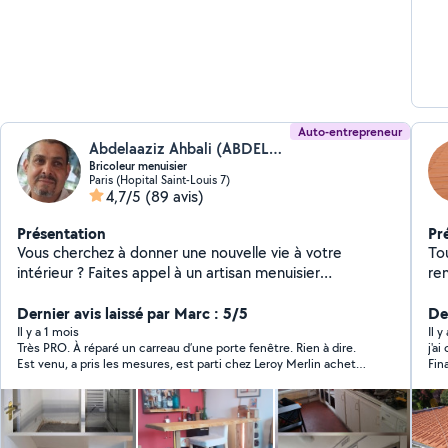
Auto-entrepreneur
Abdelaaziz Ahbali (ABDELAAZIZ AHBALI TOUT EN UN)
Bricoleur menuisier
Paris (Hopital Saint-Louis 7)
4,7/5
(89 avis)
Présentation
Pr
Vous cherchez à donner une nouvelle vie à votre
Tout
intérieur ? Faites appel à un artisan menuisier
re
passionné, spécialisé dans les aménagements sur
mesure. Le plus : un vrai touche-à-tout du bricolage,
Dernier avis laissé par Marc : 5/5
De
capable de répondre à tous vos besoins en rénovation.
Il y a 1 mois
Il 
Très PRO. À réparé un carreau d’une porte fenêtre. Rien à dire.
j'a
Travaux de peinture, revêtements sol (lino, carrelage,
Est venu, a pris les mesures, est parti chez Leroy Merlin acheter
Fin
parquet) et revêtements muraux. Parquet : pose,
nouveau carreau, est revenu le monter. RAS. Travail soigné
été
ponçage, vitrification Montage meubles en kit et sur
mesure (plan de travail, cuisine) Remplacements des
luminaires, pose des tringles, fixations des étagères,