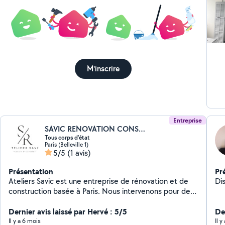
Si
pei
je me 
soc
lon
M'inscrire
Entreprise
SAVIC RENOVATION CONSTRUCTION
Tous corps d'état
Paris (Belleville 1)
5/5
(1 avis)
Présentation
Pr
Ateliers Savic est une entreprise de rénovation et de
Di
construction basée à Paris. Nous intervenons pour des
petits travaux, dépannages, mais également pour des
rénovations et constructions complètes. Nous
Dernier avis laissé par Hervé : 5/5
Der
réalisons des travaux tous corps d'état, avec une
Il y a 6 mois
Il y