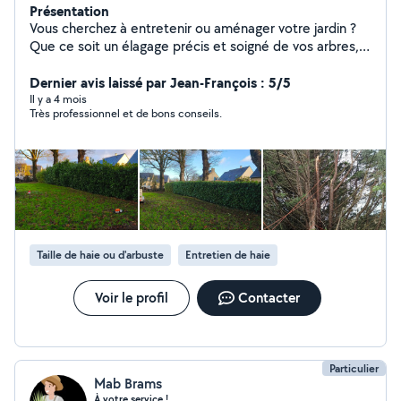
Présentation
Vous cherchez à entretenir ou aménager votre jardin ?
Que ce soit un élagage précis et soigné de vos arbres,
pour la taille de vos haies ou pour d'autres services
éventuels, vous pouvez me faire appel. mon service
Dernier avis laissé par Jean-François : 5/5
inclut : - Élagage soigné et adapté à chaque arbre. -
Il y a 4 mois
Très professionnel et de bons conseils.
Aménagement paysager personnalisé pour transformer
votre extérieur selon vos goûts. - Taille de haie,
débroussaillage et toute autre prestation pour votre
extérieur. Les avantages qui s'offrent à vous : - Devis
gratuit : je vous propose un devis détaillé et gratuit, sans
engagement, pour répondre au mieux à vos attentes. -
Possibilité d'un crédit d'impôt de 50% sur mes
prestations. Je reste disponible pour toute demande de
Taille de haie ou d'arbuste
Entretien de haie
devis ou de conseil. Pierre Paysage
Voir le profil
Contacter
Particulier
Mab Brams
À votre service !