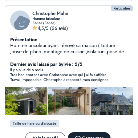
Particulier
Christophe Mahe
Homme bricoleur
Bédée (Bédée)
4,5/5
(26 avis)
Présentation
Homme bricoleur ayant rénové sa maison ( toiture
,pose de placo ,montage de cuisine ,isolation ,pose de
pavé ,dalle béton , piscine, pose de terrasse, pose
parquet stratifié, moquette, bardage bois , espace vert)
Dernier avis laissé par Sylvie : 5/5
Il y a plus de 6 mois
Très bon contact avec Christophe avec qui j ai fait affaire.
Travail impeccable. Christophe a respecté mes consignes.
Cette une personne très sympathique. Travail rapide et prix
correct. Je recommande vivement. Je reviendrais vers
Christophe sans hésitation pour d autres travaux.
Taille de haie ou d'arbuste