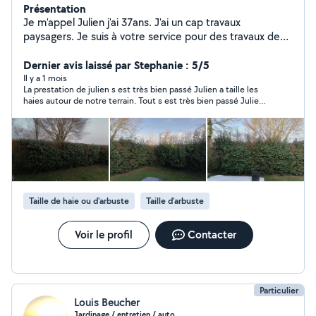
Présentation
Je m'appel Julien j'ai 37ans. J'ai un cap travaux
paysagers. Je suis à votre service pour des travaux de
jardinage (tonte, désherbage, semi pelouse, taille de
haie, élagage, pose de gazon synthétique, pose de
Dernier avis laissé par Stephanie : 5/5
clôture) ou tous autre entretien de jardin. Je suis aussi à
Il y a 1 mois
La prestation de julien s est très bien passé Julien a taille les
l'aise avec la peinture, nettoyage, pose d'étagères,
haies autour de notre terrain. Tout s est très bien passé Julien
montage de meubles...
est sympathique, efficace et a fait un travail de qualité Nous
sommes très satisfaits et n hésiterons pas solliciter de
nouveau Julien
Taille de haie ou d'arbuste
Taille d'arbuste
Voir le profil
Contacter
Particulier
Louis Beucher
Jardinage / entretien / auto