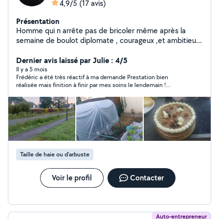
4,9/5
(17 avis)
Présentation
Homme qui n arrête pas de bricoler même après la
semaine de boulot diplomate , courageux ,et ambitieux j
aime aider ce qui en ont besoin car un service en vaut
un autre
Dernier avis laissé par Julie : 4/5
Il y a 5 mois
Frédéric a été très réactif à ma demande Prestation bien
réalisée mais finition à finir par mes soins le lendemain !
Sociable, ponctuel et patient je recommande surtout pour la
rapidité du service
Taille de haie ou d'arbuste
Voir le profil
Contacter
Auto-entrepreneur