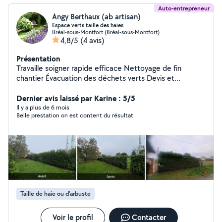
Auto-entrepreneur
Angy Berthaux (ab artisan)
Espace verts taille des haies
Bréal-sous-Montfort (Bréal-sous-Montfort)
4,8/5
(4 avis)
Présentation
Travaille soigner rapide efficace Nettoyage de fin
chantier Évacuation des déchets verts Devis et
déplacement gratuit appelles moi pour plus information
nettoyage de dallage
Dernier avis laissé par Karine : 5/5
Il y a plus de 6 mois
Belle prestation on est content du résultat
Taille de haie ou d'arbuste
Voir le profil
Contacter