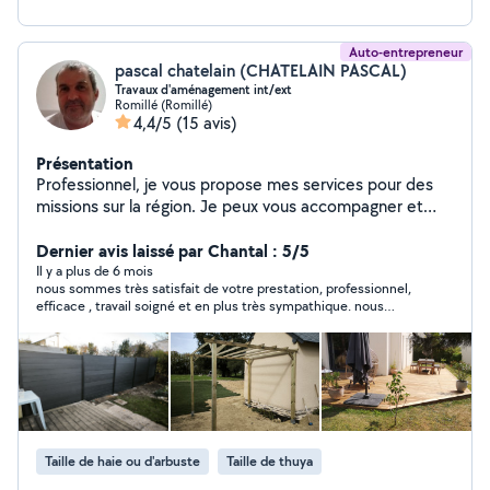
Auto-entrepreneur
pascal chatelain (CHATELAIN PASCAL)
Travaux d'aménagement int/ext
Romillé (Romillé)
4,4/5
(15 avis)
Présentation
Professionnel, je vous propose mes services pour des
missions sur la région. Je peux vous accompagner et
réaliser vos travaux intérieur ( ex emploi de chef
d'équipe avec le pilotage d'une équipe en maintenance
Dernier avis laissé par Chantal : 5/5
et travaux dans le bâtiment). Pour vos travaux extérieurs
Il y a plus de 6 mois
nous sommes très satisfait de votre prestation, professionnel,
je suis paysagiste, diplômé en espaces verts. Je peux
efficace , travail soigné et en plus très sympathique. nous
réaliser pour vous des travaux d'entretien tels que tonte
n'hésiterons pas à vous faire appel à nouveau
de pelouse ou taille de haie. Mais surtout la pose de
terrasse et de clôtures. De la petite maçonnerie, de la
création de massif et des plantations. Je peux
également réaliser pour vous diverses prestations de
services comme une livraison, changer un luminaire, un
robinet, accroché un miroir ou une tringle à rideau ou la
Taille de haie ou d'arbuste
Taille de thuya
garde d'animaux et bien d'autres encore... Alors