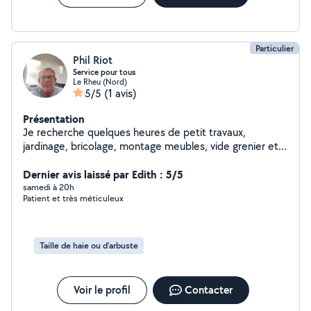
Particulier
Phil Riot
Service pour tous
Le Rheu (Nord)
5/5
(1 avis)
Présentation
Je recherche quelques heures de petit travaux,
jardinage, bricolage, montage meubles, vide grenier etc
et voir plus. Également autres, qui peut rendre service à
toutes personnes. Très bon bricoleur et disponible
Dernier avis laissé par Edith : 5/5
samedi à 20h
Patient et très méticuleux
Taille de haie ou d'arbuste
Voir le profil
Contacter