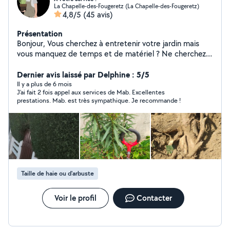
La Chapelle-des-Fougeretz (La Chapelle-des-Fougeretz)
4,8/5
(45 avis)
Présentation
Bonjour, Vous cherchez à entretenir votre jardin mais
vous manquez de temps et de matériel ? Ne cherchez
plus, je suis là pour vous aider. Je vous propose mes
services pour prendre soin de votre jardin comme il se
Dernier avis laissé par Delphine : 5/5
doit.Je peux m'occuper de la tonte de votre pelouse,
Il y a plus de 6 mois
J’ai fait 2 fois appel aux services de Mab. Excellentes
de la taille de vos arbustes , de la plantation de vos
prestations. Mab. est très sympathique. Je recommande !
fleurs,de l'entretien de vos plates-bande et de la
création de vos massifs. Je possède tout le matériel
nécessaire pour réaliser ces travaux . Vous n'aurez donc
pas à vous soucier de l'achat ou de l'entretien de ces
équipements requis. N'hésitez pas à me contacter.Je
suis disponible pour vous aider à faire de votre jardin un
lieu de détente agréable et confortable. Faites-moi
Taille de haie ou d'arbuste
confiance pour vous offrir un travail de qualité et un
jardin impeccable tout au long de l'année !
Voir le profil
Contacter