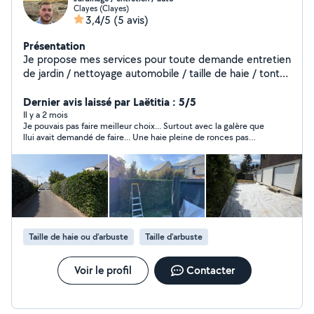
Clayes (Clayes)
3,4/5
(5 avis)
Présentation
Je propose mes services pour toute demande entretien
de jardin / nettoyage automobile / taille de haie / tonte
de pelouse
Dernier avis laissé par Laëtitia : 5/5
Il y a 2 mois
Je pouvais pas faire meilleur choix... Surtout avec la galère que
llui avait demandé de faire... Une haie pleine de ronces pas
taillé depuis des années. Et il à été rapide et d'une grande
efficacité et toujours avec le sourire malgré les conditions
difficiles. 3 A/R à la déchetterie tellement il y avait à évacuer.
Vraiment un grand merci à Louis et son collègue qui ai venu lui
prêter main forte. Avec tous leurs matériels professionnels en
plus.
Taille de haie ou d'arbuste
Taille d'arbuste
Voir le profil
Contacter