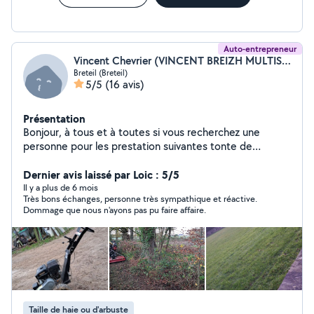
Auto-entrepreneur
Vincent Chevrier (VINCENT BREIZH MULTISERVICES)
Breteil (Breteil)
5/5
(16 avis)
Présentation
Bonjour, à tous et à toutes si vous recherchez une
personne pour les prestation suivantes tonte de
pelouse, taille de haie, broyage de végétaux, remise au
propre d'un terrain avec des ronces ou des herbes
Dernier avis laissé par Loic : 5/5
hautes ou autre prestation n'hésitez pas a me contacter
Il y a plus de 6 mois
Très bons échanges, personne très sympathique et réactive.
pour avoir un devis. Cordialement. Bonne journée.
Dommage que nous n'ayons pas pu faire affaire.
Possibilité de payement en cesu
Taille de haie ou d'arbuste