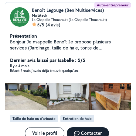
Auto-entrepreneur
Benoît Legouge (Ben Multiservices)
Multitech
La Chapelle-Thouarault (La Chapelle-Thouarault)
5/5
(4 avis)
Présentation
Bonjour Je m'appelle Benoît Je propose plusieurs
services (Jardinage, taille de haie, tonte de
pelouse,menuiserie, électricité, petite plomberie ....)
Dernier avis laissé par Isabelle : 5/5
Il y a 4 mois
Réactif mais j’avais déjà trouvé quelqu’un.
Taille de haie ou d'arbuste
Entretien de haie
Voir le profil
Contacter