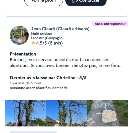
Voir le profil
Contacter
Auto-entrepreneur
Jean Claudi (Claudi artisans)
Multi services
Lanester (Campagne)
4,5/5
(8 avis)
Présentation
Bonjour, multi service activités morbihan dans ses
alentours. Si vous avez besoin n'hésitez pas, je me ferai
un plaisir de vous répondre, nous avons des jeunes qui
démarre donc les prix sont très compétitifs.
Dernier avis laissé par Christine : 5/5
Il y a plus de 6 mois
personne assez réactif au demande