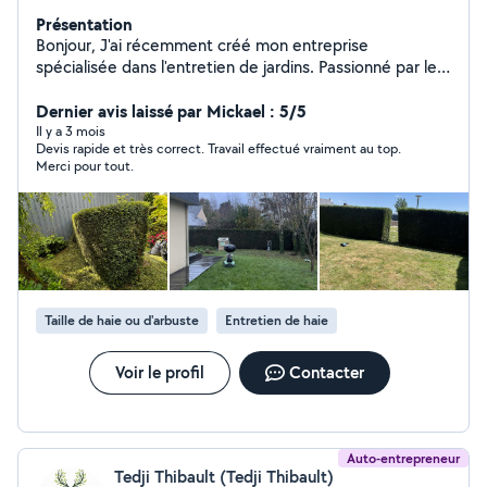
Présentation
Bonjour, J'ai récemment créé mon entreprise
spécialisée dans l'entretien de jardins. Passionné par le
travail en extérieur et fort de plusieurs expériences
professionnelles, je mets mon savoir-faire à votre
Dernier avis laissé par Mickael : 5/5
service pour prendre soin de vos espaces verts. Je vous
Il y a 3 mois
Devis rapide et très correct. Travail effectué vraiment au top.
propose notamment : Taille de haies Tonte de gazon
Merci pour tout.
Débroussaillage Entretien de massifs et plantations
Pose de clôture Engazonnement Pose de pavé Sérieux,
soigneux et à l'écoute de vos besoins, j'entretiens votre
jardin avec la même attention que si c'était le mien.
N'hésitez pas à me contacter pour échanger sur votre
projet ou pour obtenir un devis gratuit. À bientôt,
Taille de haie ou d'arbuste
Entretien de haie
Voir le profil
Contacter
Auto-entrepreneur
Tedji Thibault (Tedji Thibault)