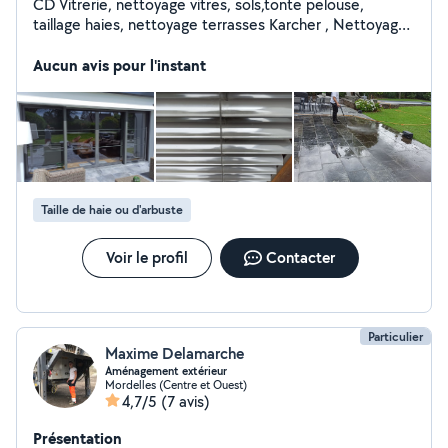
CD Vitrerie, nettoyage vitres, sols,tonte pelouse,
taillage haies, nettoyage terrasses Karcher , Nettoyage
locaux, entretien sépultures Sortie poubelles... Je suis
une personne en situation de handicap qui adore
Aucun avis pour l'instant
travailler et rendre service aux autres .
Taille de haie ou d'arbuste
Voir le profil
Contacter
Particulier
Maxime Delamarche
Aménagement extérieur
Mordelles (Centre et Ouest)
4,7/5
(7 avis)
Présentation