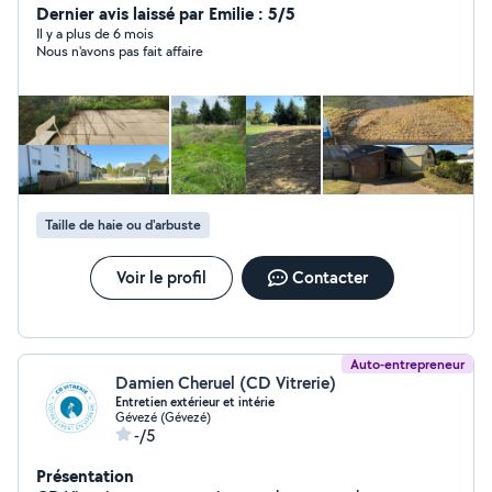
de répondre à vos demandes.
Dernier avis laissé par Emilie : 5/5
Il y a plus de 6 mois
Nous n'avons pas fait affaire
Taille de haie ou d'arbuste
Voir le profil
Contacter
Auto-entrepreneur
Damien Cheruel (CD Vitrerie)
Entretien extérieur et intérie
Gévezé (Gévezé)
-/5
Présentation