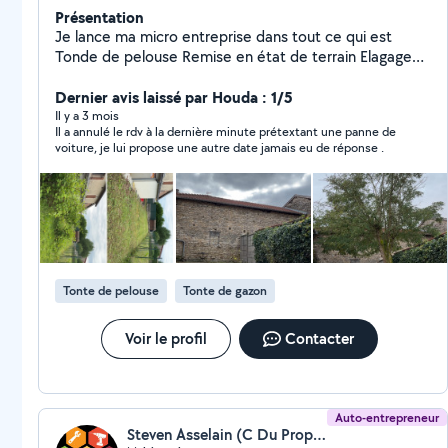
Présentation
Je lance ma micro entreprise dans tout ce qui est
Tonde de pelouse Remise en état de terrain Elagage
Pose de clôture Création de terrasse Nettoyage
extérieur façade,terrasse Evacuation de déchet(gravât,
Dernier avis laissé par Houda : 1/5
ferraille, bois) Pour plusse de renseignements me
Il y a 3 mois
Il a annulé le rdv à la dernière minute prétextant une panne de
contacter Motiver et prêt a réalisée ce que vous voulez
voiture, je lui propose une autre date jamais eu de réponse .
faire
Tonte de pelouse
Tonte de gazon
Voir le profil
Contacter
Auto-entrepreneur
Steven Asselain (C Du Propre)