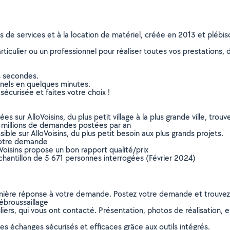
ns de services et à la location de matériel, créée en 2013 et plébi
culier ou un professionnel pour réaliser toutes vos prestations, d
s secondes.
nnels en quelques minutes.
sécurisée et faites votre choix !
sur AlloVoisins, du plus petit village à la plus grande ville, tro
 millions de demandes postées par an
ible sur AlloVoisins, du plus petit besoin aux plus grands projets.
votre demande
oVoisins propose un bon rapport qualité/prix
chantillon de 5 671 personnes interrogées (Février 2024)
remière réponse à votre demande. Postez votre demande et trouve
ébroussaillage
ers, qui vous ont contacté. Présentation, photos de réalisation, exp
s échanges sécurisés et efficaces grâce aux outils intégrés.