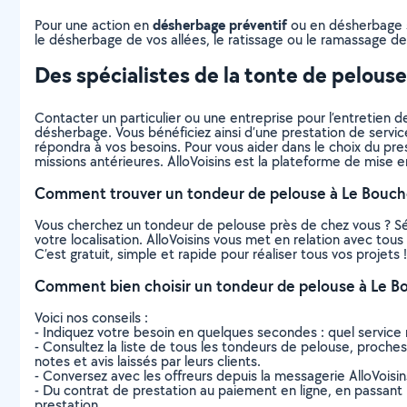
désherbage préventif
Pour une action en
ou en désherbage sé
le désherbage de vos allées, le ratissage ou le ramassage des
Des spécialistes de la tonte de pelous
Contacter un particulier ou une entreprise pour l’entretien de
désherbage. Vous bénéficiez ainsi d’une prestation de servic
répondra à vos besoins. Pour vous aider dans le choix du prest
missions antérieures. AlloVoisins est la plateforme de mise e
Comment trouver un tondeur de pelouse à Le Boucho
Vous cherchez un tondeur de pelouse près de chez vous ? S
votre localisation. AlloVoisins vous met en relation avec to
C’est gratuit, simple et rapide pour réaliser tous vos projets !
Comment bien choisir un tondeur de pelouse à Le Bo
Voici nos conseils :
- Indiquez votre besoin en quelques secondes : quel service 
- Consultez la liste de tous les tondeurs de pelouse, proches 
notes et avis laissés par leurs clients.
- Conversez avec les offreurs depuis la messagerie AlloVoisi
- Du contrat de prestation au paiement en ligne, en passant pa
prestation.