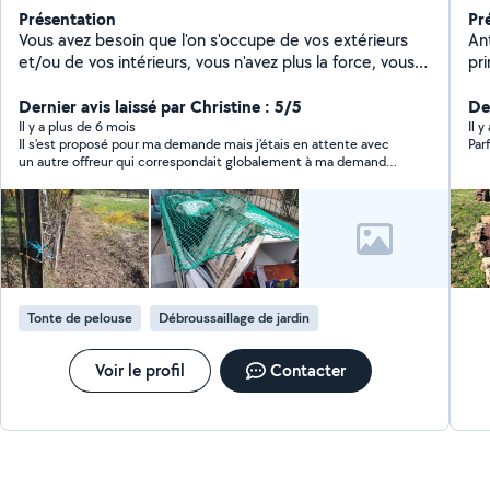
Présentation
Pr
Vous avez besoin que l'on s'occupe de vos extérieurs
An
et/ou de vos intérieurs, vous n'avez plus la force, vous
pri
n'avez pas le temps, vous n'avez pas le matériel ou vous
ne
n'avez pas envie. N'hésitez pas à me contacter. Devis
Dernier avis laissé par Christine : 5/5
DH
De
gratuit. Déclaré pour services à la personne.
Il y a plus de 6 mois
Il 
Il s'est proposé pour ma demande mais j'étais en attente avec
Parf
un autre offreur qui correspondait globalement à ma demande
et que j'ai choisi. J'ai tout de même répondu à Frédéric pour l'en
informer.
Tonte de pelouse
Débroussaillage de jardin
Voir le profil
Contacter