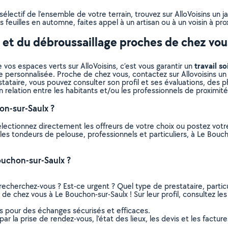
lectif de l’ensemble de votre terrain, trouvez sur AlloVoisins un j
 feuilles en automne, faites appel à un artisan ou à un voisin à pro
e et du débroussaillage proches de chez vou
travail so
 vos espaces verts sur AlloVoisins, c’est vous garantir un
e personnalisée. Proche de chez vous, contactez sur Allovoisins un 
ataire, vous pouvez consulter son profil et ses évaluations, des pho
n relation entre les habitants et/ou les professionnels de proximité
n-sur-Saulx ?
électionnez directement les offreurs de votre choix ou postez vo
us les tondeurs de pelouse, professionnels et particuliers, à Le Bo
uchon-sur-Saulx ?
recherchez-vous ? Est-ce urgent ? Quel type de prestataire, particu
de chez vous à Le Bouchon-sur-Saulx ! Sur leur profil, consultez les
ns pour des échanges sécurisés et efficaces.
r la prise de rendez-vous, l’état des lieux, les devis et les facture