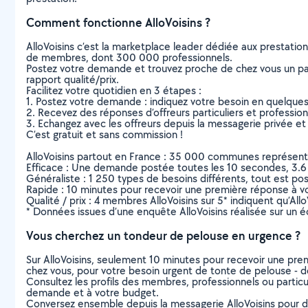
Comment fonctionne AlloVoisins ?
AlloVoisins c’est la marketplace leader dédiée aux prestatio
de membres, dont 300 000 professionnels.
Postez votre demande et trouvez proche de chez vous un parti
rapport qualité/prix.
Facilitez votre quotidien en 3 étapes :
1. Postez votre demande : indiquez votre besoin en quelque
2. Recevez des réponses d’offreurs particuliers et professio
3. Echangez avec les offreurs depuis la messagerie privée et 
C’est gratuit et sans commission !
AlloVoisins partout en France : 35 000 communes représentées 
Efficace : Une demande postée toutes les 10 secondes, 3.6
Généraliste : 1 250 types de besoins différents, tout est poss
Rapide : 10 minutes pour recevoir une première réponse à 
Qualité / prix : 4 membres AlloVoisins sur 5* indiquent qu’All
* Données issues d’une enquête AlloVoisins réalisée sur un é
Vous cherchez un tondeur de pelouse en urgence ?
Sur AlloVoisins, seulement 10 minutes pour recevoir une p
chez vous, pour votre besoin urgent de tonte de pelouse - d
Consultez les profils des membres, professionnels ou particuli
demande et à votre budget.
Conversez ensemble depuis la messagerie AlloVoisins pour de