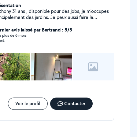
ésentation
thony 31 ans , disponible pour des jobs, je m'occupes
ncipalement des jardins. Je peux aussi faire le
ttoyage de sépulture. Facebook (Multi-services
AUSSY)
rnier avis laissé par Bertrand : 5/5
y a plus de 6 mois
ait.
Voir le profil
Contacter