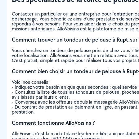
Contacter un particulier ou une entreprise pour l’entretien de
désherbage. Vous bénéficiez ainsi d’une prestation de servic
répondra à vos besoins. Pour vous aider dans le choix du prest
missions antérieures. AlloVoisins est la plateforme de mise e
Comment trouver un tondeur de pelouse à Rupt-sur
Vous cherchez un tondeur de pelouse près de chez vous ? S
votre localisation. AlloVoisins vous met en relation avec to
C’est gratuit, simple et rapide pour réaliser tous vos projets !
Comment bien choisir un tondeur de pelouse à Rupt
Voici nos conseils :
- Indiquez votre besoin en quelques secondes : quel service 
- Consultez la liste de tous les tondeurs de pelouse, proches 
avis laissés par leurs clients.
- Conversez avec les offreurs depuis la messagerie AlloVoisi
- Du contrat de prestation au paiement en ligne, en passant pa
prestation.
Comment fonctionne AlloVoisins ?
AlloVoisins c’est la marketplace leader dédiée aux prestatio
de membres, dont 300 000 professionnels.