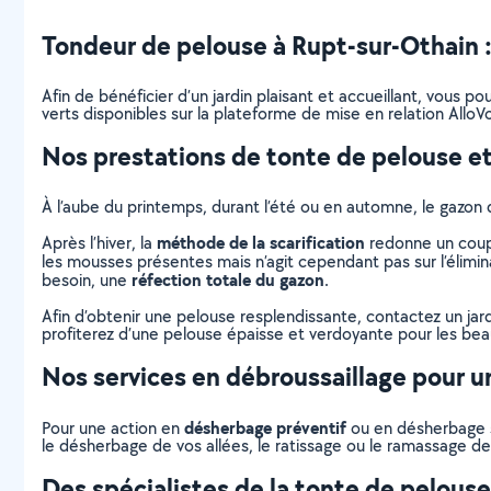
Tondeur de pelouse à Rupt-sur-Othain : t
Afin de bénéficier d’un jardin plaisant et accueillant, vous 
verts disponibles sur la plateforme de mise en relation AlloVo
Nos prestations de tonte de pelouse et
À l’aube du printemps, durant l’été ou en automne, le gazon 
méthode de la scarification
Après l’hiver, la
redonne un coup 
les mousses présentes mais n’agit cependant pas sur l’élimina
réfection totale du gazon
besoin, une
.
Afin d’obtenir une pelouse resplendissante, contactez un jar
profiterez d’une pelouse épaisse et verdoyante pour les beaux
Nos services en débroussaillage pour un
désherbage préventif
Pour une action en
ou en désherbage sé
le désherbage de vos allées, le ratissage ou le ramassage des
Des spécialistes de la tonte de pelous