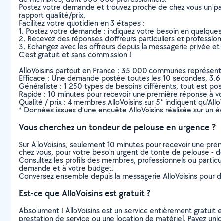
Postez votre demande et trouvez proche de chez vous un parti
rapport qualité/prix.
Facilitez votre quotidien en 3 étapes :
1. Postez votre demande : indiquez votre besoin en quelque
2. Recevez des réponses d’offreurs particuliers et professio
3. Echangez avec les offreurs depuis la messagerie privée et 
C’est gratuit et sans commission !
AlloVoisins partout en France : 35 000 communes représentées 
Efficace : Une demande postée toutes les 10 secondes, 3.6
Généraliste : 1 250 types de besoins différents, tout est poss
Rapide : 10 minutes pour recevoir une première réponse à 
Qualité / prix : 4 membres AlloVoisins sur 5* indiquent qu’All
* Données issues d’une enquête AlloVoisins réalisée sur un é
Vous cherchez un tondeur de pelouse en urgence ?
Sur AlloVoisins, seulement 10 minutes pour recevoir une p
chez vous, pour votre besoin urgent de tonte de pelouse - d
Consultez les profils des membres, professionnels ou particuli
demande et à votre budget.
Conversez ensemble depuis la messagerie AlloVoisins pour de
Est-ce que AlloVoisins est gratuit ?
Absolument ! AlloVoisins est un service entièrement gratuit 
prestation de service ou une location de matériel. Payez uniq