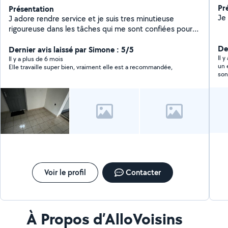
Pr
Présentation
J adore rendre service et je suis tres minutieuse
rigoureuse dans les tâches qui me sont confiées pour
le ménage Je recherche également du travail en
De
extérieur comme tondre les pelouse entretenir les
Dernier avis laissé par Simone : 5/5
Il y
plantes mais également dans la garde d animaux Je
Il y a plus de 6 mois
un 
Elle travaille super bien, vraiment elle est a recommandée,
suis maintenant auto entrepreneur je recherche des
son
remises en état après travaux
mes
Voir le profil
Contacter
À Propos d’AlloVoisins