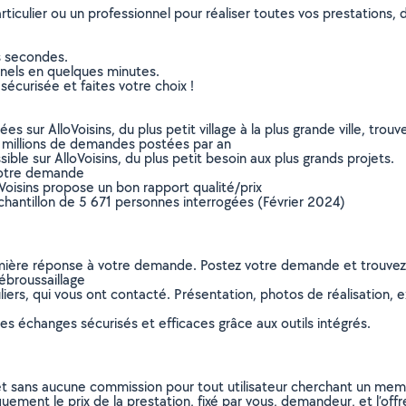
culier ou un professionnel pour réaliser toutes vos prestations, d
s secondes.
nnels en quelques minutes.
sécurisée et faites votre choix !
sur AlloVoisins, du plus petit village à la plus grande ville, tro
 millions de demandes postées par an
ible sur AlloVoisins, du plus petit besoin aux plus grands projets.
votre demande
oVoisins propose un bon rapport qualité/prix
chantillon de 5 671 personnes interrogées (Février 2024)
remière réponse à votre demande. Postez votre demande et trouve
ébroussaillage
ers, qui vous ont contacté. Présentation, photos de réalisation, exp
s échanges sécurisés et efficaces grâce aux outils intégrés.
et sans aucune commission pour tout utilisateur cherchant un membre
uement le prix de la prestation, fixé par vous, demandeur, et l’offr