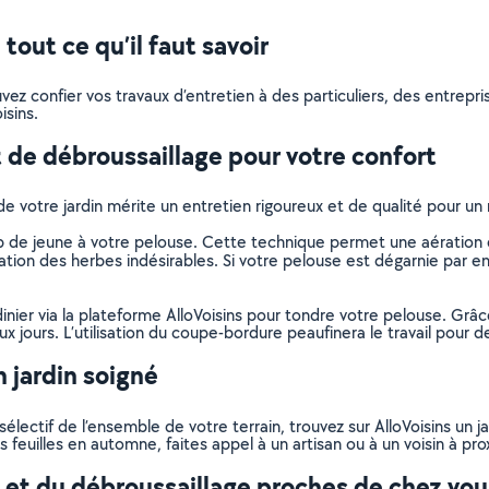
out ce qu’il faut savoir
pouvez confier vos travaux d’entretien à des particuliers, des entre
isins.
 de débroussaillage pour votre confort
de votre jardin mérite un entretien rigoureux et de qualité pour u
de jeune à votre pelouse. Cette technique permet une aération et
tion des herbes indésirables. Si votre pelouse est dégarnie par end
dinier via la plateforme AlloVoisins pour tondre votre pelouse. Grâ
 jours. L’utilisation du coupe-bordure peaufinera le travail pour de
 jardin soigné
lectif de l’ensemble de votre terrain, trouvez sur AlloVoisins un j
 feuilles en automne, faites appel à un artisan ou à un voisin à pro
e et du débroussaillage proches de chez vou