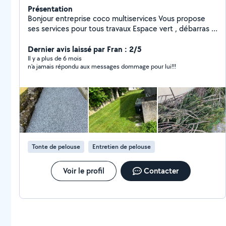
Présentation
Bonjour entreprise coco multiservices Vous propose
ses services pour tous travaux Espace vert , débarras ,
maçonnerie, clôture, travaux divers sur demande
N'attendez plus pour réaliser vos travaux Travail propre
Dernier avis laissé par Fran : 2/5
et soigné Je me déplace dans un rayon de 80 autour
Il y a plus de 6 mois
n'a jamais répondu aux messages dommage pour lui!!!
de Romagne sous les cote N'attendez plus pour
réaliser vos devis A bientôt
Tonte de pelouse
Entretien de pelouse
Voir le profil
Contacter