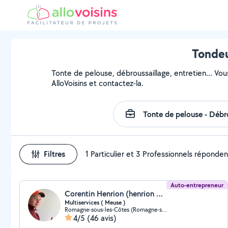
Tondeu
Tonte de pelouse, débroussaillage, entretien... Vou
AlloVoisins et contactez-la.
Filtres
1 Particulier et 3 Professionnels réponden
Auto-entrepreneur
Corentin Henrion (henrion corentin)
Multiservices ( Meuse )
Romagne-sous-les-Côtes (Romagne-sous-les-Côtes)
4/5
(46 avis)