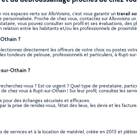
travail so
 vos espaces verts sur AlloVoisins, c’est vous garantir un
e personnalisée. Proche de chez vous, contactez sur Allovoisins un 
ataire, vous pouvez consulter son profil et ses évaluations, des pho
n relation entre les habitants et/ou les professionnels de proximité
-Othain ?
électionnez directement les offreurs de votre choix ou postez vo
us les tondeurs de pelouse, professionnels et particuliers, à Rupt-
-sur-Othain ?
recherchez-vous ? Est-ce urgent ? Quel type de prestataire, particu
de chez vous à Rupt-sur-Othain ! Sur leur profil, consultez les serv
ns pour des échanges sécurisés et efficaces.
r la prise de rendez-vous, l’état des lieux, les devis et les facture
ns de services et à la location de matériel, créée en 2013 et plébi