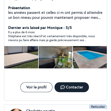
Présentation
les années passent et celles ci m ont permis d atteindre
un bon niveau pour pouvoir maintenant proposer mes
services a mes voisins . CAP d électricien, je réalise
également divers prestations isolation, placo,papier
Dernier avis laissé par Monique : 5/5
peint, peinture, parquet, revêtement de sols divers
Il y a plus de 6 mois
Stéphane est très réactif et certainement très disponible, nous
,petite maçonnerie ,jardin Je possède également un
n'avons pu faire affaire mais je garde précieusement ses
utilitaire Homme toutes mains, je vous propose mes
coordonnées.
services.
Voir le profil
Contacter
Particulier
Charlotte courtin