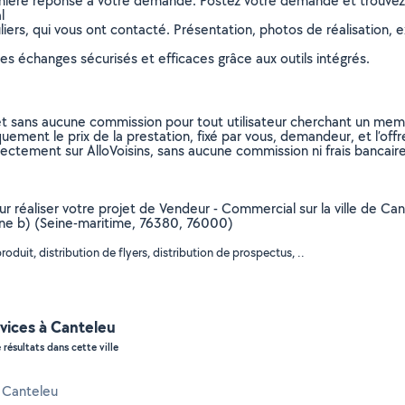
remière réponse à votre demande. Postez votre demande et trouve
l
ers, qui vous ont contacté. Présentation, photos de réalisation, exp
s échanges sécurisés et efficaces grâce aux outils intégrés.
et sans aucune commission pour tout utilisateur cherchant un membre
uement le prix de la prestation, fixé par vous, demandeur, et l’offr
rectement sur AlloVoisins, sans aucune commission ni frais bancaire
our réaliser votre projet de Vendeur - Commercial sur la ville de C
one b) (Seine-maritime, 76380, 76000)
duit, distribution de flyers, distribution de prospectus, ..
vices à Canteleu
 résultats dans cette ville
à Canteleu