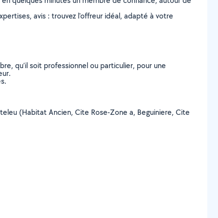
z en quelques minutes un membre de confiance, autour de
ertises, avis : trouvez l'offreur idéal, adapté à votre
, qu’il soit professionnel ou particulier, pour une
eur.
s.
anteleu (Habitat Ancien, Cite Rose-Zone a, Beguiniere, Cite