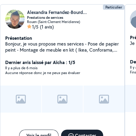
Particulier
Alexandra Fernandez-Bourdon
Prestations de services
Rouen (Saint-Clement Meridienne)
1/5
(1 avis)
Pr
Présentation
Bonjour, je vous propose mes services - Pose de papier
peint - Montage de meuble en kit ( Ikea, Conforama,
But, etc... ) - Tous petits travaux - Garde d'animaux -
Der
Rangements, grand nettoyage (cave, grenier,
Dernier avis laissé par Aïcha : 1/5
Il 
déménagement...) N'hésitez pas à me contacter !
Il y a plus de 6 mois
Fin
Aucune réponse donc je ne peux pas évaluer
Voir le profil
Contacter