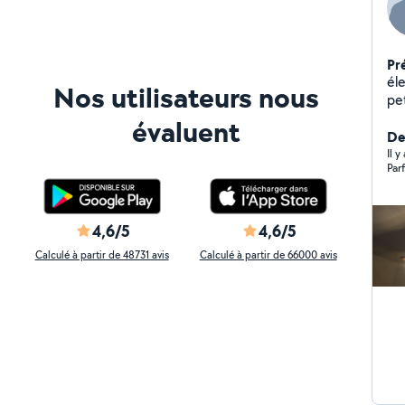
Pr
électri
Nos utilisateurs nous
peti
pose Placo 
évaluent
porte
De
long
Il 
Par
4,6/5
4,6/5
Calculé à partir de 48731 avis
Calculé à partir de 66000 avis