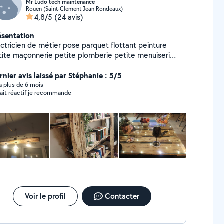
Mr Ludo tech maintenance
Rouen (Saint-Clement Jean Rondeaux)
4,8/5
(24 avis)
ésentation
cien de métier pose parquet flottant peinture
te maçonnerie petite plomberie petite menuiserie
pose cuisine montage de meubles pose
 de garage Interphone Pose d'étagère la liste est
rnier avis laissé par Stéphanie : 5/5
ue ..... J'ai la charge d'entretenir 3 magasins . a
y a plus de 6 mois
fait réactif je recommande
bientôt peut etre Cordialement Ludo
Voir le profil
Contacter