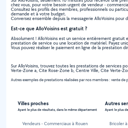
Sur AlloVoisins, seulement 10 minutes pour recevoir une p
chez vous, pour votre besoin urgent de vendeur - commercia
Consultez les profils des membres, professionnels ou particuli
demande et à votre budget.
Conversez ensemble depuis la messagerie AlloVoisins pour de
Est-ce que AlloVoisins est gratuit ?
Absolument ! AlloVoisins est un service entièrement gratuit 
prestation de service ou une location de matériel. Payez uniq
Vous pouvez réaliser le paiement en ligne de la prestation di
Sur AlloVoisins, trouvez toutes les prestations de services p
Verte-Zone a, Cite Rose-Zone b, Centre Ville, Cite Verte-Z
Autres exemples de prestations réalisées par nos membres : vente de pro
Villes proches
Autres ser
Ayant le plus de résultats, dans le même département
Ayant le plus de
Vendeurs - Commerciaux à Rouen
Bricoler 