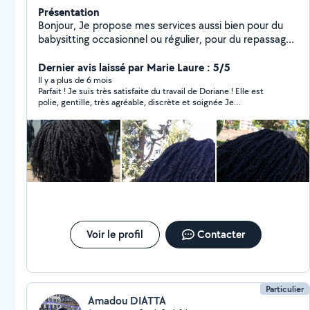
Présentation
Bonjour, Je propose mes services aussi bien pour du
babysitting occasionnel ou régulier, pour du repassage
et du ménage ainsi que pour du rangement des pièces
encombrées. J'ai déjà effectué du babysitting dans
Dernier avis laissé par Marie Laure : 5/5
mon entourage, les enfants avaient entre 6mois et 12
Il y a plus de 6 mois
Parfait ! Je suis très satisfaite du travail de Doriane ! Elle est
ans. Et j'ai fait du bénévolat auprès d'une jeune de 8ans
polie, gentille, très agréable, discrète et soignée Je
pour l'aide aux devoirs. Vous pouvez aussi me contacter
recommande +++
pour la coiffure protectrice des MINITWISTS à partir de
30 euros. Je suis plutôt responsable et rassurante.
N'hésitez pas à m'envoyer un message pour plus
d'informations.
Voir le profil
Contacter
Particulier
Amadou DIATTA