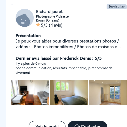
Particulier
Richard jauret
Photographe Videaste
Rouen (Orleans)
5/5
(4 avis)
Présentation
Je peux vous aider pour diverses prestations photos /
vidéos : - Photos immobilières / Photos de maisons et
appartements - Mise en valeur . - Shootings photos en
extérieur - Retouche Photos - Montage Vidéos .
Dernier avis laissé par Frederick Denis : 5/5
Il y a plus de 6 mois
bonne communication, résultats impeccable, je recommande
vivement
Voir le profil
Contacter