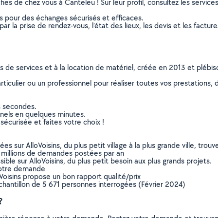
es de chez vous à Canteleu ! Sur leur profil, consultez les services
ns pour des échanges sécurisés et efficaces.
r la prise de rendez-vous, l’état des lieux, les devis et les facture
ns de services et à la location de matériel, créée en 2013 et plébi
culier ou un professionnel pour réaliser toutes vos prestations, d
s secondes.
nnels en quelques minutes.
sécurisée et faites votre choix !
sur AlloVoisins, du plus petit village à la plus grande ville, tro
 millions de demandes postées par an
ible sur AlloVoisins, du plus petit besoin aux plus grands projets.
votre demande
oVoisins propose un bon rapport qualité/prix
chantillon de 5 671 personnes interrogées (Février 2024)
?