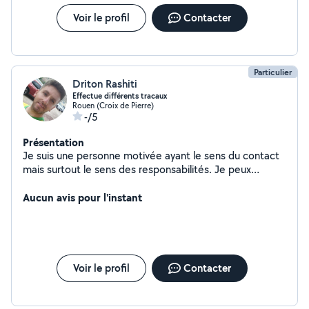
Voir le profil
Contacter
Particulier
Driton Rashiti
Effectue différents tracaux
Rouen (Croix de Pierre)
-/5
Présentation
Je suis une personne motivée ayant le sens du contact
mais surtout le sens des responsabilités. Je peux
proposer mes services afin de vous apporter une aide
pour différentes tâches ; Le déménagement grâce mon
Aucun avis pour l'instant
adresse, mon sens de l'organisation ainsi que ma prise
d'initiative. La peinture étant précis, polyvalent et
minutieux. Je peux assurer également la réalisation de
tâches ménagères de manière rapide et soignée. Ainsi
que du jardinage (tonte, désherbage, tailler des haies,
Voir le profil
Contacter
arbustes, entretien des allées..)