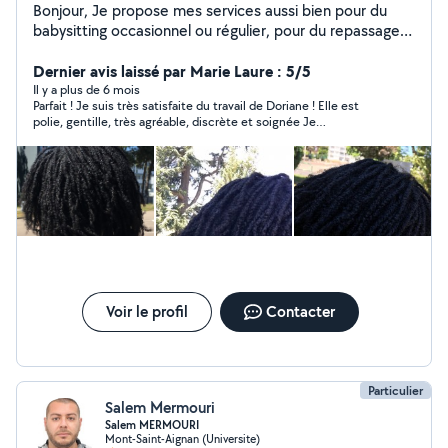
Bonjour, Je propose mes services aussi bien pour du
babysitting occasionnel ou régulier, pour du repassage
et du ménage ainsi que pour du rangement des pièces
encombrées. J'ai déjà effectué du babysitting dans mon
Dernier avis laissé par Marie Laure : 5/5
entourage, les enfants avaient entre 6mois et 12 ans. Et
Il y a plus de 6 mois
Parfait ! Je suis très satisfaite du travail de Doriane ! Elle est
j'ai fait du bénévolat auprès d'une jeune de 8ans pour
polie, gentille, très agréable, discrète et soignée Je
l'aide aux devoirs. Vous pouvez aussi me contacter pour
recommande +++
la coiffure protectrice des MINITWISTS à partir de 30
euros. Je suis plutôt responsable et rassurante.
N'hésitez pas à m'envoyer un message pour plus
d'informations.
Voir le profil
Contacter
Particulier
Salem Mermouri
Salem MERMOURI
Mont-Saint-Aignan (Universite)