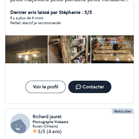
pose Placo pose cuisine montage de meubles pose
porte de garage Interphone Pose d'étagère la liste est
Dernier avis laissé par Stéphanie : 5/5
longue ..... J'ai la charge d'entretenir 3 magasins . a
Il y a plus de 6 mois
Parfait réactif je recommande
bientôt peut etre Cordialement Ludo
Voir le profil
Contacter
Particulier
Richard jauret
Photographe Videaste
Rouen (Orleans)
5/5
(4 avis)