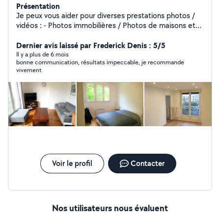
Présentation
Je peux vous aider pour diverses prestations photos /
vidéos : - Photos immobilières / Photos de maisons et
appartements - Mise en valeur . - Shootings photos en
extérieur - Retouche Photos - Montage Vidéos .
Dernier avis laissé par Frederick Denis : 5/5
Il y a plus de 6 mois
bonne communication, résultats impeccable, je recommande
vivement
Voir le profil
Contacter
Nos utilisateurs nous évaluent