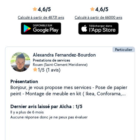
4,6/5
4,6/5
Calculé à partir de 48731 avis
Calculé à partir de 66000 avis
Particulier
Alexandra Fernandez-Bourdon
Prestations de services
Rouen (Saint-Clement Meridienne)
1/5
(1 avis)
Présentation
Bonjour, je vous propose mes services - Pose de papier
peint - Montage de meuble en kit ( Ikea, Conforama,
But, etc... ) - Tous petits travaux - Garde d'animaux -
Rangements, grand nettoyage (cave, grenier,
Dernier avis laissé par Aïcha : 1/5
déménagement...) N'hésitez pas à me contacter !
Il y a plus de 6 mois
Aucune réponse donc je ne peux pas évaluer