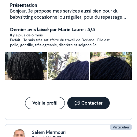
Présentation
Bonjour, Je propose mes services aussi bien pour du
babysitting occasionnel ou régulier, pour du repassage
et du ménage ainsi que pour du rangement des pièces
encombrées. J'ai déjà effectué du babysitting dans mon
Dernier avis laissé par Marie Laure : 5/5
entourage, les enfants avaient entre 6mois et 12 ans. Et
Il y a plus de 6 mois
Parfait ! Je suis très satisfaite du travail de Doriane ! Elle est
j'ai fait du bénévolat auprès d'une jeune de 8ans pour
polie, gentille, très agréable, discrète et soignée Je
l'aide aux devoirs. Vous pouvez aussi me contacter pour
recommande +++
la coiffure protectrice des MINITWISTS à partir de 30
euros. Je suis plutôt responsable et rassurante.
N'hésitez pas à m'envoyer un message pour plus
d'informations.
Voir le profil
Contacter
Particulier
Salem Mermouri