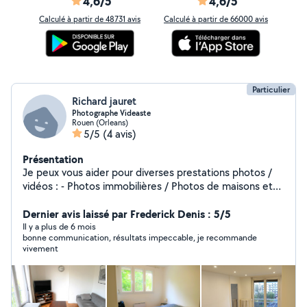
4,6/5
4,6/5
Calculé à partir de 48731 avis
Calculé à partir de 66000 avis
Particulier
Richard jauret
Photographe Videaste
Rouen (Orleans)
5/5
(4 avis)
Présentation
Je peux vous aider pour diverses prestations photos /
vidéos : - Photos immobilières / Photos de maisons et
appartements - Mise en valeur . - Shootings photos en
extérieur - Retouche Photos - Montage Vidéos .
Dernier avis laissé par Frederick Denis : 5/5
Il y a plus de 6 mois
bonne communication, résultats impeccable, je recommande
vivement