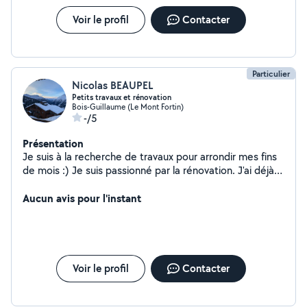
Voir le profil
Contacter
Particulier
Nicolas BEAUPEL
Petits travaux et rénovation
Bois-Guillaume (Le Mont Fortin)
-/5
Présentation
Je suis à la recherche de travaux pour arrondir mes fins
de mois :) Je suis passionné par la rénovation. J'ai déjà
rénové deux biens immobiliers, je sais faire: - de l'enduit
- de la peinture murs et plafonds - poser du parquet,
Aucun avis pour l'instant
lino, lames vinyles - de l'électricité (j'ai un BTS en
maintenance industrielle) - de la plomberie
(principalement en multicouche) - fabriquer et installer
un meuble sur mesure - poser une cuisine Efficace pour
de petites interventions comme pour un projet sur
Voir le profil
Contacter
mesure.