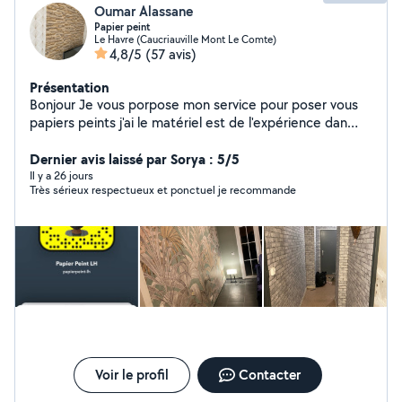
Oumar Alassane
Papier peint
Le Havre (Caucriauville Mont Le Comte)
4,8/5
(57 avis)
Présentation
Bonjour Je vous porpose mon service pour poser vous
papiers peints j'ai le matériel est de l'expérience dan
cette domaine je fait le tarif selon la pièce pour plus de
renseignements veuillez me contacter par message
Dernier avis laissé par Sorya : 5/5
privé
Il y a 26 jours
Très sérieux respectueux et ponctuel je recommande
Voir le profil
Contacter