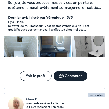
Bonjour, Je vous propose mes services en peinture,
revêtement mural revêtement sol maçonnerie, isolation
intérieure,pose de parquet carrelage, montage de
meuble et tout type de bricolage Cordialement
Dernier avis laissé par Véronique : 5/5
Il y a 2 mois
Le travail de M, Elmansouri K est de très grande qualité. Il est
très à l'écoute des demandes. Il a effectué chez moi des
travaux d'isolation et de placo. Il a toujours laissé le chantier
très propre. Je le recommande vivement et n'hésiterai pas à
refaire appel à lui si besoin.
Voir le profil
Contacter
Particulier
Alain D
Homme de services à effectuer.
Le Havre (Aplemont Robinson)