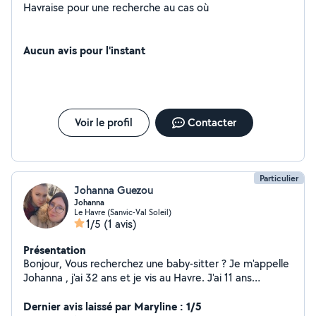
Havraise pour une recherche au cas où
Aucun avis pour l'instant
Voir le profil
Contacter
Particulier
Johanna Guezou
Johanna
Le Havre (Sanvic-Val Soleil)
1/5
(1 avis)
Présentation
Bonjour, Vous recherchez une baby-sitter ? Je m'appelle
Johanna , j'ai 32 ans et je vis au Havre. J'ai 11 ans
d'expérience en crèche. Une petite fille de 1 an. Je
propose mes services de garde d'enfants
Dernier avis laissé par Maryline : 1/5