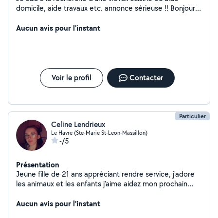
domicile, aide travaux etc. annonce sérieuse !! Bonjour,
Je suis à la recherche d'emploi dans les domaines
suivants dans lesquels j'ai déjà une certaine expérience :
Aucun avis pour l'instant
- commis de cuisine - femme de ménage - aide
personne âgée Merci pour l'attention à mon annonce
Voir le profil
Contacter
Particulier
Celine Lendrieux
Le Havre (Ste-Marie St-Leon-Massillon)
-/5
Présentation
Jeune fille de 21 ans appréciant rendre service, j'adore
les animaux et les enfants j'aime aidez mon prochain
alors n'hésitez pas je peut faire du ménage aussi !
Aucun avis pour l'instant