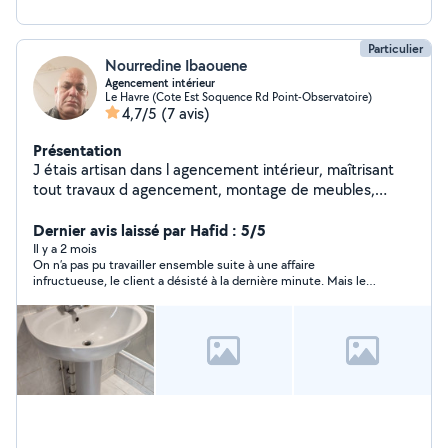
Particulier
Nourredine Ibaouene
Agencement intérieur
Le Havre (Cote Est Soquence Rd Point-Observatoire)
4,7/5
(7 avis)
Présentation
J étais artisan dans l agencement intérieur, maîtrisant
tout travaux d agencement, montage de meubles,
travaux d électricité, manutention, jardinage, transport
et déménagement
Dernier avis laissé par Hafid : 5/5
Il y a 2 mois
On n’a pas pu travailler ensemble suite à une affaire
infructueuse, le client a désisté à la dernière minute. Mais le
contact a été rapide, Merci pour votre disponibilité.