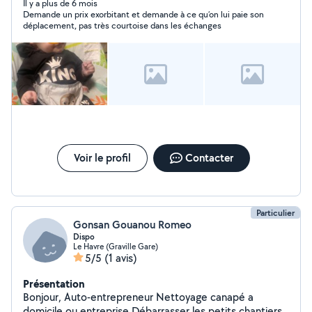
occasionnellement. Rigoureuse et sérieuse, je veillerai
Il y a plus de 6 mois
Demande un prix exorbitant et demande à ce qu’on lui paie son
correctement sur eux, et leurs proposerai des activités.
déplacement, pas très courtoise dans les échanges
N'hésitez pas à me contacter, j'attends vos demandes
avec plaisir ! À bientôt.
Voir le profil
Contacter
Particulier
Gonsan Gouanou Romeo
Dispo
Le Havre (Graville Gare)
5/5
(1 avis)
Présentation
Bonjour, Auto-entrepreneur Nettoyage canapé a
domicile ou entreprise Débarrasser les petits chantiers