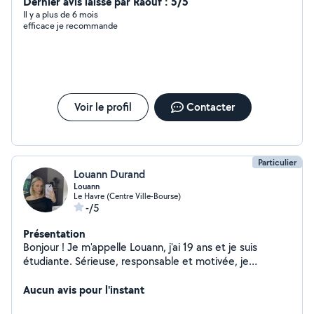
plaisir
Dernier avis laissé par Raouf : 5/5
Il y a plus de 6 mois
efficace je recommande
Voir le profil
Contacter
Particulier
Louann Durand
Louann
Le Havre (Centre Ville-Bourse)
-/5
Présentation
Bonjour ! Je m'appelle Louann, j'ai 19 ans et je suis
étudiante. Sérieuse, responsable et motivée, je
propose mes services pour du baby-sitting, de la garde
d'animaux, de l'aide à domicile, ainsi que d'autres petits
Aucun avis pour l'instant
services selon vos besoins. Je suis disponible en