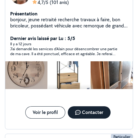
4,7/5
(101 avis)
Présentation
bonjour, jeune retraité recherche travaux à faire, bon
bricoleur, possédant véhicule avec remorque de grande
taille. Je vous propose mes services suivant vos besoins.
Dernier avis laissé par Lu : 5/5
Il y a 12 jours
J'ai demandé les services d'Alain pour désencombrer une partie
de ma cave. Il a été ponctuel, efficace et agréable. Je referai
appel à lui sans problèmes si besoin.
Voir le profil
Contacter
Particulier