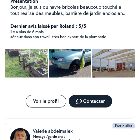
Présentation
Bonjour, je suis du havre bricoles beaucoup touché a
tout realise des meubles, barrière de jardin enclos en
bois ou ferraille je suis soudeur, chaudronnier, tuyauteur,
plombier chauffagiste monteur charpente j'ai fait divers
Dernier avis laissé par Roland : 5/5
métiers ce qui me permet d'avoir beaucoup de
Il y a plus de 6 mois
sérieux dans son travail. très bon expert de la plomberie.
connaissances
Voir le profil
Contacter
Particulier
Valerie abdelmalek
Menage /garde chat