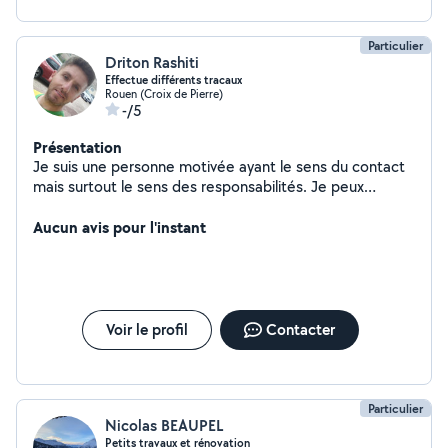
Particulier
Driton Rashiti
Effectue différents tracaux
Rouen (Croix de Pierre)
-/5
Présentation
Je suis une personne motivée ayant le sens du contact
mais surtout le sens des responsabilités. Je peux
proposer mes services afin de vous apporter une aide
pour différentes tâches ; Le déménagement grâce mon
Aucun avis pour l'instant
adresse, mon sens de l'organisation ainsi que ma prise
d'initiative. La peinture étant précis, polyvalent et
minutieux. Je peux assurer également la réalisation de
tâches ménagères de manière rapide et soignée. Ainsi
que du jardinage (tonte, désherbage, tailler des haies,
Voir le profil
Contacter
arbustes, entretien des allées..)
Particulier
Nicolas BEAUPEL
Petits travaux et rénovation