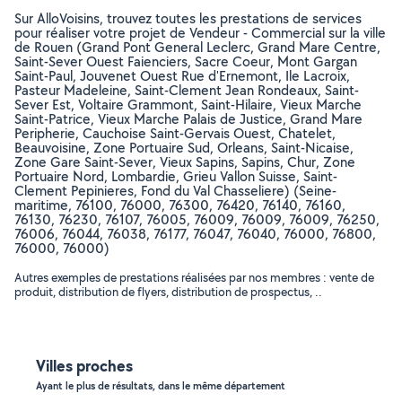
Sur AlloVoisins, trouvez toutes les prestations de services
pour réaliser votre projet de Vendeur - Commercial sur la ville
de Rouen (Grand Pont General Leclerc, Grand Mare Centre,
Saint-Sever Ouest Faienciers, Sacre Coeur, Mont Gargan
Saint-Paul, Jouvenet Ouest Rue d'Ernemont, Ile Lacroix,
Pasteur Madeleine, Saint-Clement Jean Rondeaux, Saint-
Sever Est, Voltaire Grammont, Saint-Hilaire, Vieux Marche
Saint-Patrice, Vieux Marche Palais de Justice, Grand Mare
Peripherie, Cauchoise Saint-Gervais Ouest, Chatelet,
Beauvoisine, Zone Portuaire Sud, Orleans, Saint-Nicaise,
Zone Gare Saint-Sever, Vieux Sapins, Sapins, Chur, Zone
Portuaire Nord, Lombardie, Grieu Vallon Suisse, Saint-
Clement Pepinieres, Fond du Val Chasseliere) (Seine-
maritime, 76100, 76000, 76300, 76420, 76140, 76160,
76130, 76230, 76107, 76005, 76009, 76009, 76009, 76250,
76006, 76044, 76038, 76177, 76047, 76040, 76000, 76800,
76000, 76000)
Autres exemples de prestations réalisées par nos membres : vente de
produit, distribution de flyers, distribution de prospectus, ..
Villes proches
Ayant le plus de résultats, dans le même département