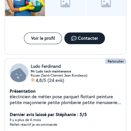
Voir le profil
Contacter
Particulier
Ludo Ferdinand
Mr Ludo tech maintenance
Rouen (Saint-Clement Jean Rondeaux)
4,8/5
(24 avis)
Présentation
électricien de métier pose parquet flottant peinture
petite maçonnerie petite plomberie petite menuiserie
pose Placo pose cuisine montage de meubles pose
porte de garage Interphone Pose d'étagère la liste est
Dernier avis laissé par Stéphanie : 5/5
longue ..... J'ai la charge d'entretenir 3 magasins . a
Il y a plus de 6 mois
Parfait réactif je recommande
bientôt peut etre Cordialement Ludo