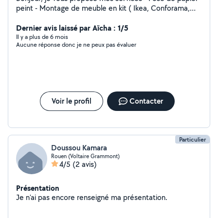
peint - Montage de meuble en kit ( Ikea, Conforama,
But, etc... ) - Tous petits travaux - Garde d'animaux -
Rangements, grand nettoyage (cave, grenier,
Dernier avis laissé par Aïcha : 1/5
déménagement...) N'hésitez pas à me contacter !
Il y a plus de 6 mois
Aucune réponse donc je ne peux pas évaluer
Voir le profil
Contacter
Particulier
Doussou Kamara
Rouen (Voltaire Grammont)
4/5
(2 avis)
Présentation
Je n'ai pas encore renseigné ma présentation.