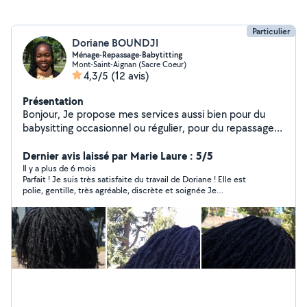
Particulier
Doriane BOUNDJI
Ménage-Repassage-Babytitting
Mont-Saint-Aignan (Sacre Coeur)
4,3/5
(12 avis)
Présentation
Bonjour, Je propose mes services aussi bien pour du
babysitting occasionnel ou régulier, pour du repassage
et du ménage ainsi que pour du rangement des pièces
encombrées. J'ai déjà effectué du babysitting dans mon
Dernier avis laissé par Marie Laure : 5/5
entourage, les enfants avaient entre 6mois et 12 ans. Et
Il y a plus de 6 mois
Parfait ! Je suis très satisfaite du travail de Doriane ! Elle est
j'ai fait du bénévolat auprès d'une jeune de 8ans pour
polie, gentille, très agréable, discrète et soignée Je
l'aide aux devoirs. Vous pouvez aussi me contacter pour
recommande +++
la coiffure protectrice des MINITWISTS à partir de 30
euros. Je suis plutôt responsable et rassurante.
N'hésitez pas à m'envoyer un message pour plus
d'informations.