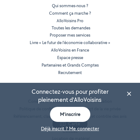
Qui sommes-nous ?
Comment ça marche ?
AlloVoisins Pro
Toutes les demandes
Proposer mes services
Livre « Le futur de l'économie collaborative »
AlloVoisins en France
Espace presse
Partenaires et Grands Comptes
Recrutement
Connectez-vous pour profiter
INFORMATIONS LÉGALES
pleinement d'AlloVoisins
Conditions Générales de Vente et d'Utilisation
Politique de confidentialité et de respect de la vie privée
M'inscrire
Référencement, classement des annonces et contrôle des avis
Carte
Mentions légales
Déjà inscrit ? Me connecter
Cookies
Location de matériel