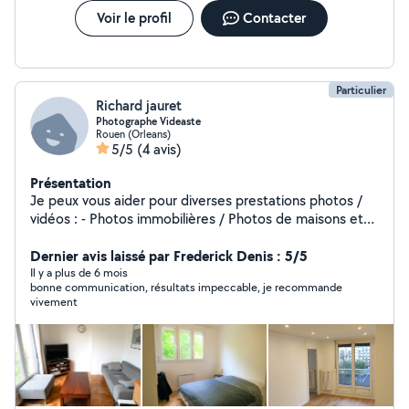
Voir le profil
Contacter
Particulier
Richard jauret
Photographe Videaste
Rouen (Orleans)
5/5
(4 avis)
Présentation
Je peux vous aider pour diverses prestations photos /
vidéos : - Photos immobilières / Photos de maisons et
appartements - Mise en valeur . - Shootings photos en
extérieur - Retouche Photos - Montage Vidéos .
Dernier avis laissé par Frederick Denis : 5/5
Il y a plus de 6 mois
bonne communication, résultats impeccable, je recommande
vivement