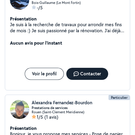
Bois-Guillaume (Le Mont Fortin)
-/5
Présentation
Je suis à la recherche de travaux pour arrondir mes fins
de mois :) Je suis passionné par la rénovation. J'ai déjà
rénové deux biens immobiliers, je sais faire: - de l'enduit
- de la peinture murs et plafonds - poser du parquet,
Aucun avis pour l'instant
lino, lames vinyles - de l'électricité (j'ai un BTS en
maintenance industrielle) - de la plomberie
(principalement en multicouche) - fabriquer et installer
un meuble sur mesure - poser une cuisine Efficace pour
de petites interventions comme pour un projet sur
Voir le profil
Contacter
mesure.
Particulier
Alexandra Fernandez-Bourdon
Prestations de services
Rouen (Saint-Clement Meridienne)
1/5
(1 avis)
Présentation
Bonjour, je vous propose mes services - Pose de papier