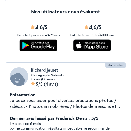
Nos utilisateurs nous évaluent
4,6/5
4,6/5
Calculé à partir de 48731 avis
Calculé à partir de 66000 avis
Particulier
Richard jauret
Photographe Videaste
Rouen (Orleans)
5/5
(4 avis)
Présentation
Je peux vous aider pour diverses prestations photos /
vidéos : - Photos immobilières / Photos de maisons et
appartements - Mise en valeur . - Shootings photos en
extérieur - Retouche Photos - Montage Vidéos .
Dernier avis laissé par Frederick Denis : 5/5
Il y a plus de 6 mois
bonne communication, résultats impeccable, je recommande