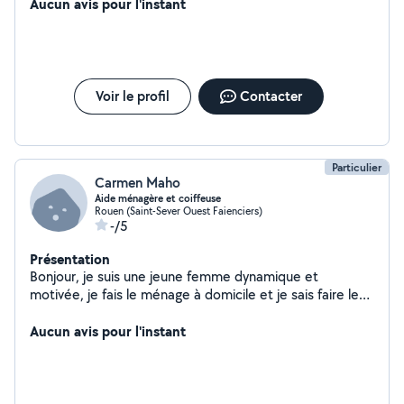
pour différentes tâches ; Le déménagement grâce mon
Aucun avis pour l'instant
adresse, mon sens de l'organisation ainsi que ma prise
d'initiative. La peinture étant précis, polyvalent et
minutieux. Je peux assurer également la réalisation de
tâches ménagères de manière rapide et soignée. Ainsi
que du jardinage (tonte, désherbage, tailler des haies,
Voir le profil
Contacter
arbustes, entretien des allées..)
Particulier
Carmen Maho
Aide ménagère et coiffeuse
Rouen (Saint-Sever Ouest Faienciers)
-/5
Présentation
Bonjour, je suis une jeune femme dynamique et
motivée, je fais le ménage à domicile et je sais faire les
tresses africaines.
Aucun avis pour l'instant