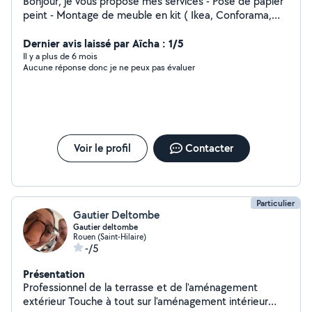
Bonjour, je vous propose mes services - Pose de papier
peint - Montage de meuble en kit ( Ikea, Conforama,
But, etc... ) - Tous petits travaux - Garde d'animaux -
Rangements, grand nettoyage (cave, grenier,
Dernier avis laissé par Aïcha : 1/5
déménagement...) N'hésitez pas à me contacter !
Il y a plus de 6 mois
Aucune réponse donc je ne peux pas évaluer
Voir le profil
Contacter
Particulier
Gautier Deltombe
Gautier deltombe
Rouen (Saint-Hilaire)
-/5
Présentation
Professionnel de la terrasse et de l'aménagement
extérieur Touche à tout sur l'aménagement intérieur