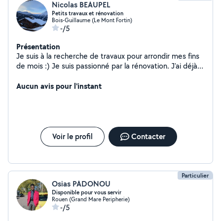
Nicolas BEAUPEL
Petits travaux et rénovation
Bois-Guillaume (Le Mont Fortin)
-/5
Présentation
Je suis à la recherche de travaux pour arrondir mes fins
de mois :) Je suis passionné par la rénovation. J'ai déjà
rénové deux biens immobiliers, je sais faire: - de l'enduit
- de la peinture murs et plafonds - poser du parquet,
Aucun avis pour l'instant
lino, lames vinyles - de l'électricité (j'ai un BTS en
maintenance industrielle) - de la plomberie
(principalement en multicouche) - fabriquer et installer
un meuble sur mesure - poser une cuisine Efficace pour
de petites interventions comme pour un projet sur
Voir le profil
Contacter
mesure.
Particulier
Osias PADONOU
Disponible pour vous servir
Rouen (Grand Mare Peripherie)
-/5