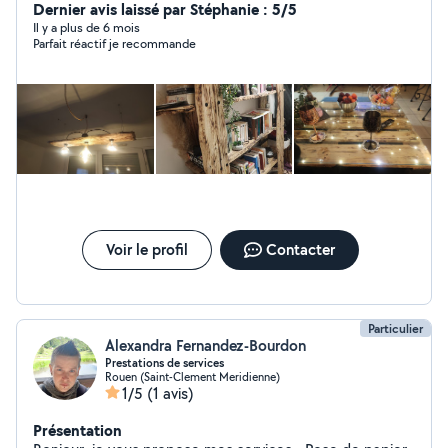
porte de garage Interphone Pose d'étagère la liste est
Dernier avis laissé par Stéphanie : 5/5
longue ..... J'ai la charge d'entretenir 3 magasins . a
Il y a plus de 6 mois
Parfait réactif je recommande
bientôt peut etre Cordialement Ludo
Voir le profil
Contacter
Particulier
Alexandra Fernandez-Bourdon
Prestations de services
Rouen (Saint-Clement Meridienne)
1/5
(1 avis)
Présentation