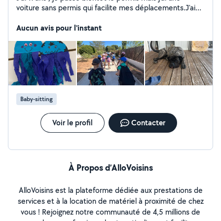
voiture sans permis qui facilite mes déplacements.J'ai
mon BAFA donc j'ai l'habitude d'être avec des enfants et
j'adore rendre service
Aucun avis pour l'instant
Baby-sitting
Voir le profil
Contacter
À Propos d’AlloVoisins
AlloVoisins est la plateforme dédiée aux prestations de
services et à la location de matériel à proximité de chez
vous ! Rejoignez notre communauté de 4,5 millions de