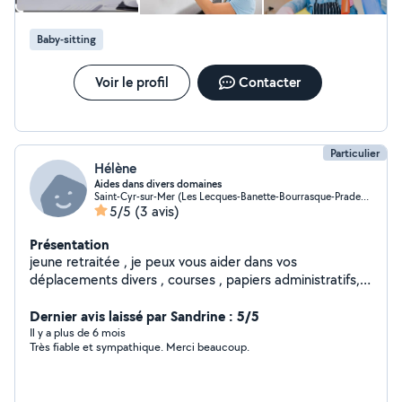
Baby-sitting
Voir le profil
Contacter
Particulier
Hélène
Aides dans divers domaines
Saint-Cyr-sur-Mer (Les Lecques-Banette-Bourrasque-Pradeaux)
5/5
(3 avis)
Présentation
jeune retraitée , je peux vous aider dans vos
déplacements divers , courses , papiers administratifs,
garde ponctuelle d enfants , ou accompagnement dans
leurs activités extrascolaires , aides aux devoirs, etc..
Dernier avis laissé par Sandrine : 5/5
Il y a plus de 6 mois
Très fiable et sympathique. Merci beaucoup.