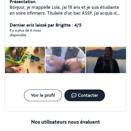
Présentation
Bonjour, je m'appelle Lola, j'ai 18 ans et je suis étudiante
en soins infirmiers. Titulaire d'un bac ASSP, j'ai acquis de
l'expérience auprès d'enfants (crèche, maternelle, PMI)
et je souhaite devenir infirmière puéricultrice. Sérieuse,
Dernier avis laissé par Brigitte : 4/5
douce et bienveillante, je suis diplômée du BAFA depuis
Il y a plus de 6 mois
disponible
2 ans, avec plus de 4 mois en centre de loisirs
maternelle et de nombreux baby-sittings auprès
d'enfants de 3 mois à 12 ans. Je peux fournir des
recommandations. Je suis véhiculée et disponible pour
des gardes ponctuelles (soirées, week-ends,
périscolaire, vacances). Au plaisir de vous rendre service
!
Voir le profil
Contacter
Nos utilisateurs nous évaluent