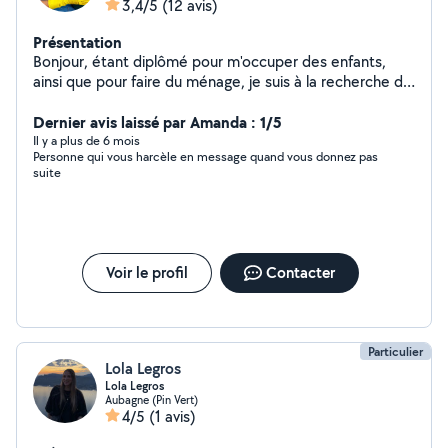
3,4/5
(12 avis)
Présentation
Bonjour, étant diplômé pour m'occuper des enfants,
ainsi que pour faire du ménage, je suis à la recherche de
particuliers qui ont besoin d'aide. Dans l'attente de vous
aider n'hésitez pas à me contacter cordialement
Dernier avis laissé par Amanda : 1/5
Il y a plus de 6 mois
Personne qui vous harcèle en message quand vous donnez pas
suite
Voir le profil
Contacter
Particulier
Lola Legros
Lola Legros
Aubagne (Pin Vert)
4/5
(1 avis)