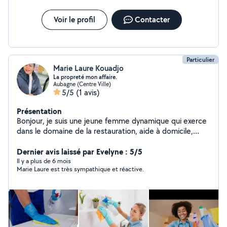
Voir le profil
Contacter
Particulier
Marie Laure Kouadjo
La propreté mon affaire.
Aubagne (Centre Ville)
5/5
(1 avis)
Présentation
Bonjour, je suis une jeune femme dynamique qui exerce
dans le domaine de la restauration, aide à domicile,
ménage, nettoyage maison et nounou, nettoyage
bureau depuis 7 mois je suis disponible pour tout type
Dernier avis laissé par Evelyne : 5/5
de prestation ménage.
Il y a plus de 6 mois
Marie Laure est très sympathique et réactive.