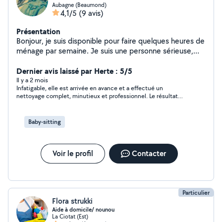
Aubagne (Beaumond)
4,1/5
(9 avis)
Présentation
Bonjour, je suis disponible pour faire quelques heures de
ménage par semaine. Je suis une personne sérieuse,
minutieuse et perfectionniste j'aime le travail bien fait.
Dernier avis laissé par Herte : 5/5
Il y a 2 mois
Infatigable, elle est arrivée en avance et a effectué un
nettoyage complet, minutieux et professionnel. Le résultat
était impeccable. Je la recommande vivement.
Baby-sitting
Voir le profil
Contacter
Particulier
Flora strukki
Aide à domicile/ nounou
La Ciotat (Est)