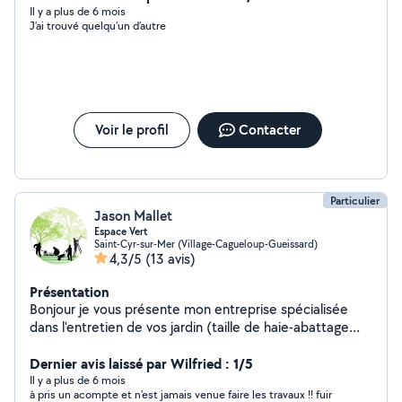
Il y a plus de 6 mois
J’ai trouvé quelqu’un d’autre
Voir le profil
Contacter
Particulier
Jason Mallet
Espace Vert
Saint-Cyr-sur-Mer (Village-Cagueloup-Gueissard)
4,3/5
(13 avis)
Présentation
Bonjour je vous présente mon entreprise spécialisée
dans l'entretien de vos jardin (taille de haie-abattage
élagage d'arbre- petit travaux de maçonnerie) n'hésitez
à nous contacter pour un devis gratuit prix abordables
Dernier avis laissé par Wilfried : 1/5
travaille propre et soigner
Il y a plus de 6 mois
à pris un acompte et n'est jamais venue faire les travaux !! fuir