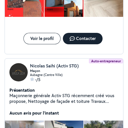
Voir le profil
Contacter
Auto-entrepreneur
Nicolas Saihi (Activ STG)
Maçon
Aubagne (Centre Ville)
-/5
Présentation
Maçonnerie générale Activ STG récemment créé vous
propose, Nettoyage de façade et toiture Travaux
intérieurs et extérieurs Béton désactivé Gouttière
Traitement de fissures Enduit Devis gratuit Nous
Aucun avis pour l'instant
travaillons dans les Bouches-du-Rhône Nous
garantissons un travail de qualité