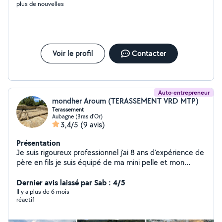
plus de nouvelles
Voir le profil
Contacter
Auto-entrepreneur
mondher Aroum (TERASSEMENT VRD MTP)
Terassement
Aubagne (Bras d'Or)
3,4/5
(9 avis)
Présentation
Je suis rigoureux professionnel j'ai 8 ans d'expérience de
père en fils je suis équipé de ma mini pelle et mon
camion j'effectue plusieurs tâche tranché fondation
pose de fausse creuse piscine
Dernier avis laissé par Sab : 4/5
Il y a plus de 6 mois
réactif