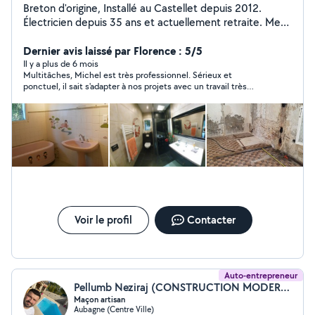
Breton d'origine, Installé au Castellet depuis 2012.
Électricien depuis 35 ans et actuellement retraite. Mes
domaines : maçonnerie, carrelage, plomberie,
électricité, menuiserie, jardin, piscine, mur de
Dernier avis laissé par Florence : 5/5
restanque, terrasse, soudure acier, ...
Il y a plus de 6 mois
Multitâches, Michel est très professionnel. Sérieux et
ponctuel, il sait s'adapter à nos projets avec un travail très
soigné. Nous le recommandons à 100%.
Voir le profil
Contacter
Auto-entrepreneur
Pellumb Neziraj (CONSTRUCTION MODERNE)
Maçon artisan
Aubagne (Centre Ville)