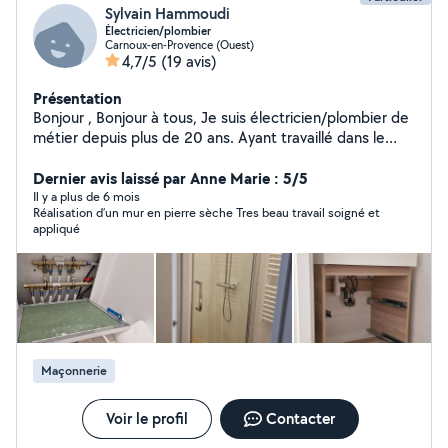
Sylvain Hammoudi
Électricien/plombier
Carnoux-en-Provence (Ouest)
4,7/5
(19 avis)
Présentation
Bonjour , Bonjour à tous, Je suis électricien/plombier de
métier depuis plus de 20 ans. Ayant travaillé dans le
bâtiment, le tertiaire , j aïs des connaissances
approfondie dans les autres corps de métier tel que la
Dernier avis laissé par Anne Marie : 5/5
petite maçonnerie, le plaque, pose de cuisine etc...
Il y a plus de 6 mois
Réalisation d’un mur en pierre sèche Tres beau travail soigné et
Voilà pour ma présentation. A+++
appliqué
Maçonnerie
Voir le profil
Contacter