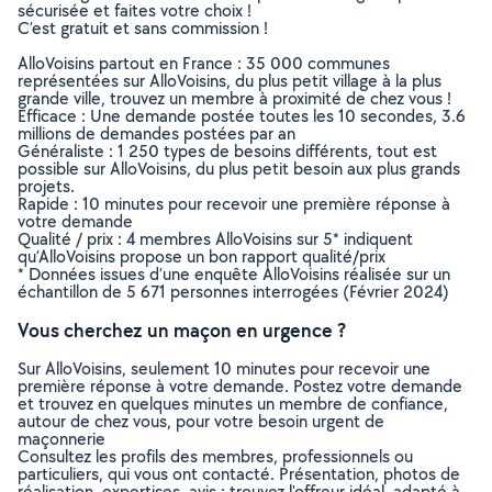
sécurisée et faites votre choix !
C’est gratuit et sans commission !
AlloVoisins partout en France : 35 000 communes
représentées sur AlloVoisins, du plus petit village à la plus
grande ville, trouvez un membre à proximité de chez vous !
Efficace : Une demande postée toutes les 10 secondes, 3.6
millions de demandes postées par an
Généraliste : 1 250 types de besoins différents, tout est
possible sur AlloVoisins, du plus petit besoin aux plus grands
projets.
Rapide : 10 minutes pour recevoir une première réponse à
votre demande
Qualité / prix : 4 membres AlloVoisins sur 5* indiquent
qu’AlloVoisins propose un bon rapport qualité/prix
* Données issues d’une enquête AlloVoisins réalisée sur un
échantillon de 5 671 personnes interrogées (Février 2024)
Vous cherchez un maçon en urgence ?
Sur AlloVoisins, seulement 10 minutes pour recevoir une
première réponse à votre demande. Postez votre demande
et trouvez en quelques minutes un membre de confiance,
autour de chez vous, pour votre besoin urgent de
maçonnerie
Consultez les profils des membres, professionnels ou
particuliers, qui vous ont contacté. Présentation, photos de
réalisation, expertises, avis : trouvez l'offreur idéal, adapté à