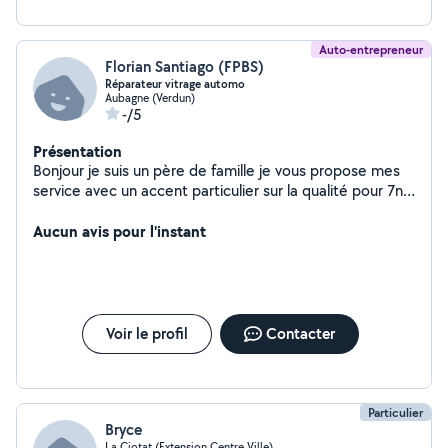
Auto-entrepreneur
Florian Santiago (FPBS)
Réparateur vitrage automo
Aubagne (Verdun)
-/5
Présentation
Bonjour je suis un père de famille je vous propose mes
service avec un accent particulier sur la qualité pour 7n
travaille soigneux et bien fait vous pouvez compter su
moi
Aucun avis pour l'instant
Voir le profil
Contacter
Particulier
Bryce
La Ciotat (Extension Centre Ville)