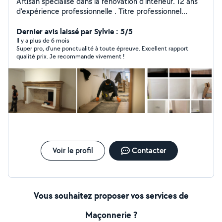
Artisan spécialisé dans la rénovation d'intérieur. 12 ans
d'expérience professionnelle . Titre professionnel
obtenu en 2020 . Je suis capable de réaliser des
travaux de peinture enduit placo électricité plomberie
Dernier avis laissé par Sylvie : 5/5
carrelage faïence... propose des prix défiant toutes
Il y a plus de 6 mois
Super pro, d'une ponctualité à toute épreuve. Excellent rapport
concurrence et garantie un travail de qualité. 7 53 58 56
qualité prix. Je recommande vivement !
65
Voir le profil
Contacter
Vous souhaitez proposer vos services de
Maçonnerie ?