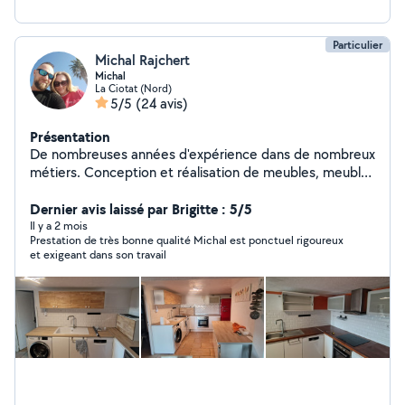
Particulier
Michal Rajchert
Michal
La Ciotat (Nord)
5/5
(24 avis)
Présentation
De nombreuses années d'expérience dans de nombreux
métiers. Conception et réalisation de meubles, meubles
en kit, électricité, maçonnerie, finition de murs et
plafonds, parquets, terrasses et clôtures. Un esprit
Dernier avis laissé par Brigitte : 5/5
précis, technique et exact. Je fais très attention aux
Il y a 2 mois
Prestation de très bonne qualité Michal est ponctuel rigoureux
détails car « le diable est dans les détails ».Ponctuel,
et exigeant dans son travail
propre et efficace. très bon rapport qualité/prix.
Philosophie de la vie - « Il n'y a pas de problèmes,
seulement des solutions ».