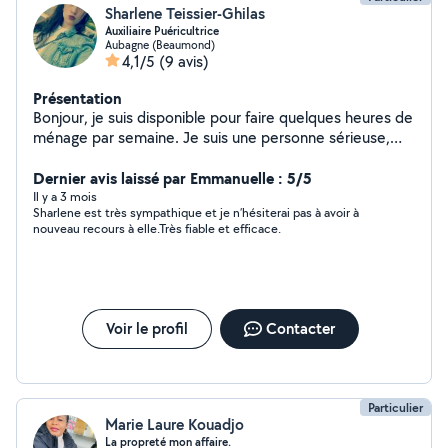
Sharlene Teissier-Ghilas
Auxiliaire Puéricultrice
Aubagne (Beaumond)
4,1/5
(9 avis)
Présentation
Bonjour, je suis disponible pour faire quelques heures de
ménage par semaine. Je suis une personne sérieuse,
minutieuse et perfectionniste j'aime le travail bien fait.
Dernier avis laissé par Emmanuelle : 5/5
Il y a 3 mois
Sharlene est très sympathique et je n’hésiterai pas à avoir à
nouveau recours à elle.Très fiable et efficace.
Voir le profil
Contacter
Particulier
Marie Laure Kouadjo
La propreté mon affaire.