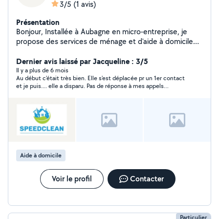
3/5
(1 avis)
Présentation
Bonjour, Installée à Aubagne en micro-entreprise, je
propose des services de ménage et d'aide à domicile
pour vous accompagner au quotidien. Je peux intervenir
pour : Entretien régulier de votre maison ou
Dernier avis laissé par Jacqueline : 3/5
appartement Ménage ponctuel ou grand nettoyage
Il y a plus de 6 mois
Au début c'était très bien. Elle s'est déplacée pr un 1er contact
Repassage Aide aux courses et préparation de repas
et je puis.... elle a disparu. Pas de réponse à mes appels
Garde d'enfant à partir de 3 ans Je m'adapte à vos
téléphoniques ni à mes messages... Dommage !!! Elle
besoins et à votre organisation. Tarif particuliers : à
correspondait bien à ce que je cherchais.Et en plus très sympa.
partir de 13,75 / heure selon éligibilité au dispositif
d'avance immédiate. Professionnels : devis sur
demande. Je suis sérieuse, ponctuelle et attentive au
respect de votre domicile. Facture fournie et assurance
responsabilité civile professionnelle. Disponible sur
Aide à domicile
Aubagne et alentours, en semaine ou le week-end.
Déclaration à l'URSSAF.
Voir le profil
Contacter
Particulier