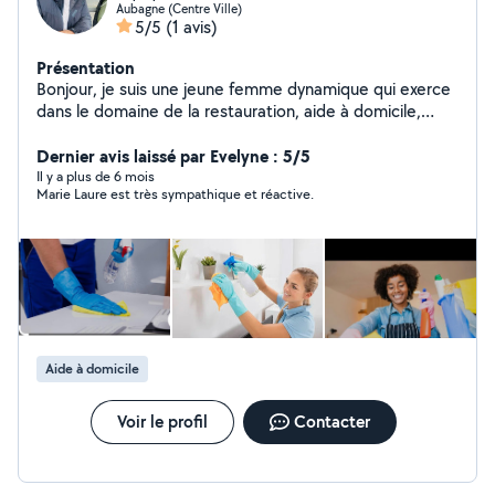
Aubagne (Centre Ville)
5/5
(1 avis)
Présentation
Bonjour, je suis une jeune femme dynamique qui exerce
dans le domaine de la restauration, aide à domicile,
ménage, nettoyage maison et nounou, nettoyage
bureau depuis 7 mois je suis disponible pour tout type
Dernier avis laissé par Evelyne : 5/5
de prestation ménage.
Il y a plus de 6 mois
Marie Laure est très sympathique et réactive.
Aide à domicile
Voir le profil
Contacter