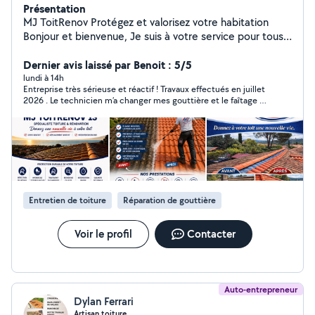
Présentation
MJ ToitRenov Protégez et valorisez votre habitation
Bonjour et bienvenue, Je suis à votre service pour tous
vos travaux d'entretien et de rénovation extérieure.
Sérieux, réactif et soucieux du travail bien fait, je vous
Dernier avis laissé par Benoit : 5/5
accompagne dans vos projets avec des prestations de
lundi à 14h
Entreprise très sérieuse et réactif ! Travaux effectués en juillet
qualité et des conseils adaptés à vos besoins. Mes
2026 . Le technicien m’a changer mes gouttière et le faîtage de
prestations : Hydrofugation de toiture Hydrofugation de
mon toit. Les travaux on été réalisé dans les règles de l’art.
façade Réfection de toiture Pose de gouttières
Technicien très professionnel et très sociable. Je recommande
Entretien et nettoyage de gouttières Votre toiture et
vivement MJ ToitRenov ! Je ferai appel cette entreprise pour
mes futur travaux .
vos façades sont exposées toute l'année aux
intempéries. Un entretien régulier permet de préserver
leur état, d'éviter les infiltrations et de prolonger leur
durée de vie. Intervention dans les Bouches-du-Rhône
Entretien de toiture
Réparation de gouttière
et les secteurs environnants. « Donnez une nouvelle vie
à votre toit ! »
Voir le profil
Contacter
Auto-entrepreneur
Dylan Ferrari
Artisan toiture