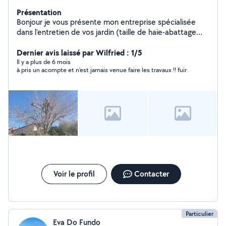
Présentation
Bonjour je vous présente mon entreprise spécialisée
dans l'entretien de vos jardin (taille de haie-abattage
élagage d'arbre- petit travaux de maçonnerie) n'hésitez
à nous contacter pour un devis gratuit prix abordables
Dernier avis laissé par Wilfried : 1/5
travaille propre et soigner
Il y a plus de 6 mois
à pris un acompte et n'est jamais venue faire les travaux !! fuir
Voir le profil
Contacter
Particulier
Eva Do Fundo