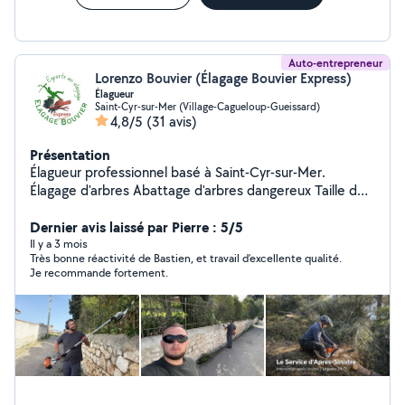
Auto-entrepreneur
Lorenzo Bouvier (Élagage Bouvier Express)
Élagueur
Saint-Cyr-sur-Mer (Village-Cagueloup-Gueissard)
4,8/5
(31 avis)
Présentation
Élagueur professionnel basé à Saint-Cyr-sur-Mer.
Élagage d'arbres Abattage d'arbres dangereux Taille de
haies Débitage et évacuation des branches Intervention
rapide dans les secteurs : Saint-Cyr-sur-Mer La Ciotat
Dernier avis laissé par Pierre : 5/5
Bandol Le Beausset Sanary-sur-Mer Ollioules Devis
Il y a 3 mois
Très bonne réactivité de Bastien, et travail d’excellente qualité.
gratuit.
Je recommande fortement.