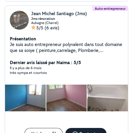
Auto-entrepreneur
Jean Michel Santiago (Jms)
Jms rénovation
Aubagne (Charrel)
5/5
(6 avis)
Présentation
Je suis auto entrepreneur polyvalent dans tout domaine
que sa soiye ( peinture,carrelage, Plomberie,
électricité,monteur de cuisine , dressing sur mesure ..)
et bien d'autres choses je vous propose mes services si
Dernier avis laissé par Naima : 5/5
vous été intéressé veuillez me contacter. Possibilité de
Il y a plus de 6 mois
très sympa et courtois
vous faire vos devis