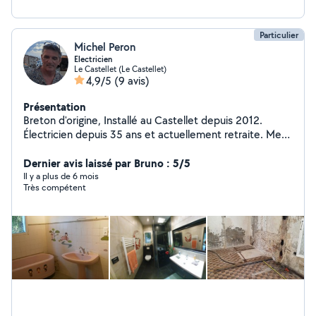
Particulier
Michel Peron
Electricien
Le Castellet (Le Castellet)
4,9/5
(9 avis)
Présentation
Breton d'origine, Installé au Castellet depuis 2012.
Électricien depuis 35 ans et actuellement retraite. Mes
domaines : maçonnerie, carrelage, plomberie,
électricité, menuiserie, jardin, piscine, mur de
Dernier avis laissé par Bruno : 5/5
restanque, terrasse, soudure acier, ...
Il y a plus de 6 mois
Très compétent