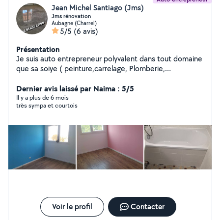
Jean Michel Santiago (Jms)
Jms rénovation
Aubagne (Charrel)
5/5
(6 avis)
Présentation
Je suis auto entrepreneur polyvalent dans tout domaine
que sa soiye ( peinture,carrelage, Plomberie,
électricité,monteur de cuisine , dressing sur mesure ..)
et bien d'autres choses je vous propose mes services si
Dernier avis laissé par Naima : 5/5
vous été intéressé veuillez me contacter. Possibilité de
Il y a plus de 6 mois
très sympa et courtois
vous faire vos devis
Voir le profil
Contacter