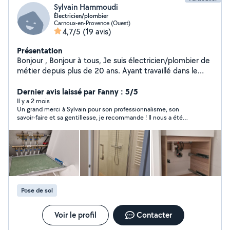
Sylvain Hammoudi
Électricien/plombier
Carnoux-en-Provence (Ouest)
4,7/5
(19 avis)
Présentation
Bonjour , Bonjour à tous, Je suis électricien/plombier de
métier depuis plus de 20 ans. Ayant travaillé dans le
bâtiment, le tertiaire , j aïs des connaissances
approfondie dans les autres corps de métier tel que la
Dernier avis laissé par Fanny : 5/5
petite maçonnerie, le plaque, pose de cuisine etc...
Il y a 2 mois
Un grand merci à Sylvain pour son professionnalisme, son
Voilà pour ma présentation. A+++
savoir-faire et sa gentillesse, je recommande ! Il nous a été
vivement utile !
Pose de sol
Voir le profil
Contacter