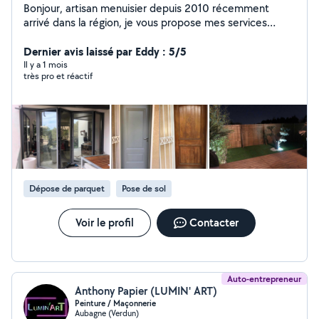
Bonjour, artisan menuisier depuis 2010 récemment
arrivé dans la région, je vous propose mes services
menuiseries extérieures et intérieur, pose de parquet et
Dernier avis laissé par Eddy : 5/5
terrasse.secteur (13) et (34) Assurance décennale.
Il y a 1 mois
très pro et réactif
Dépose de parquet
Pose de sol
Voir le profil
Contacter
Auto-entrepreneur
Anthony Papier (LUMIN' ART)
Peinture / Maçonnerie
Aubagne (Verdun)