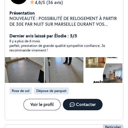
4,8/5
(36 avis)
Présentation
NOUVEAUTÉ : POSSIBILITÉ DE RELOGEMENT À PARTIR
DE 30E PAR NUIT SUR MARSEILLE DURANT VOS
TRAVAUX (APPARTEMENT AIRBNB 4,8/5 ÉTOILES + DE
200 COMMENTAIRES) PLUS D'INFOS EN PV. Bonjour je
Dernier avis laissé par Élodie : 5/5
m'appelle Anthony, je suis auto entrepreneur depuis plus
Il y a plus de 6 mois
parfait, prestation de grande qualité sympathie confiance. Je
de 5ans spécialisé dans la peinture (peintre de métier.)
recommande vivement !
néanmoins je peux me charger également de tous vos
travaux de second oeuvre ( plâtrerie, depose de sol,
etc...) Je me ferais un plaisir de répondre à vos besoins
avec rapidité et efficacité. Je propose également la
création de meubles sur mesures ainsi que des
créations originales lumineuses (meuble tv, plafond
étoilé..) Pour toutes questions n'hésitez pas à me
Pose de sol
Dépose de parquet
contacter.
Voir le profil
Contacter
Particulier