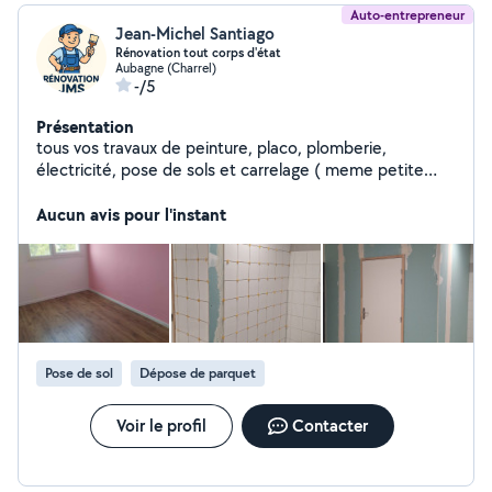
Auto-entrepreneur
Jean-Michel Santiago
Rénovation tout corps d'état
Aubagne (Charrel)
-/5
Présentation
tous vos travaux de peinture, placo, plomberie,
électricité, pose de sols et carrelage ( meme petite
bricoles , petite maçonnerie) disponible a toute vos
demande .
Aucun avis pour l'instant
Pose de sol
Dépose de parquet
Voir le profil
Contacter