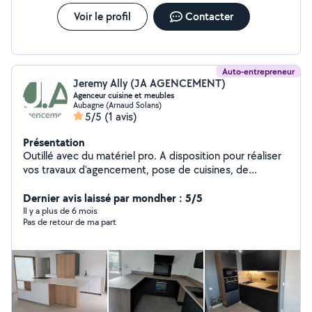
Voir le profil
Contacter
Auto-entrepreneur
Jeremy Ally (JA AGENCEMENT)
Agenceur cuisine et meubles
Aubagne (Arnaud Solans)
5/5
(1 avis)
Présentation
Outillé avec du matériel pro. A disposition pour réaliser
vos travaux d'agencement, pose de cuisines, de
meubles, parquets et de terrasses bois. Spécialisé dans
la pose de cuisines en kit ou en caissons. Assurance
Dernier avis laissé par mondher : 5/5
décennale comprise. Au plaisir de vous rencontrer
Il y a plus de 6 mois
Pas de retour de ma part