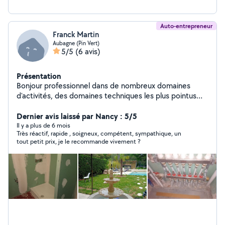
Auto-entrepreneur
Franck Martin
Aubagne (Pin Vert)
5/5
(6 avis)
Présentation
Bonjour professionnel dans de nombreux domaines
d'activités, des domaines techniques les plus pointus
aux petits bricolage ou travaux de rénovation de grande
envergure, jusqu'à la formation dans l'ingénierie
Dernier avis laissé par Nancy : 5/5
technologique. N'hésitez pas à me contacter.
Il y a plus de 6 mois
Très réactif, rapide , soigneux, compétent, sympathique, un
tout petit prix, je le recommande vivement ?