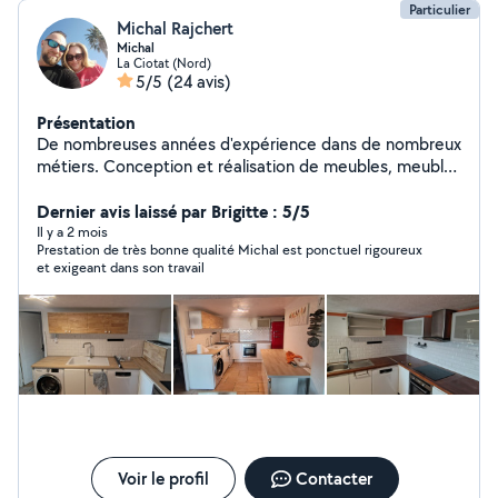
Particulier
Michal Rajchert
Michal
La Ciotat (Nord)
5/5
(24 avis)
Présentation
De nombreuses années d'expérience dans de nombreux
métiers. Conception et réalisation de meubles, meubles
en kit, électricité, maçonnerie, finition de murs et
plafonds, parquets, terrasses et clôtures. Un esprit
Dernier avis laissé par Brigitte : 5/5
précis, technique et exact. Je fais très attention aux
Il y a 2 mois
Prestation de très bonne qualité Michal est ponctuel rigoureux
détails car « le diable est dans les détails ».Ponctuel,
et exigeant dans son travail
propre et efficace. très bon rapport qualité/prix.
Philosophie de la vie - « Il n'y a pas de problèmes,
seulement des solutions ».
Voir le profil
Contacter