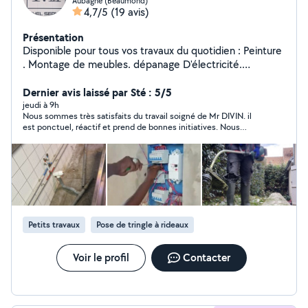
Aubagne (Beaumond)
4,7/5
(19 avis)
Présentation
Disponible pour tous vos travaux du quotidien : Peinture
. Montage de meubles. dépanage D'électricité.
Plomberie. Création et décoration murale pour TV. Pose
de cloison. Réaménagement intérieur et exterieur. .
Dernier avis laissé par Sté : 5/5
Jardinage. Avec un travail soigné ; fiable et créatif je
jeudi à 9h
Nous sommes très satisfaits du travail soigné de Mr DIVIN. il
reste à votre disposition, n'hésitez pas à me contacter .
est ponctuel, réactif et prend de bonnes initiatives. Nous
avons l'intention de continuer notre relation.
Petits travaux
Pose de tringle à rideaux
Voir le profil
Contacter