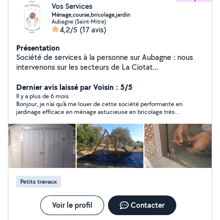
Vos Services
Ménage,course,bricolage,jardin
Aubagne (Saint-Mitre)
4,2/5
(17 avis)
Présentation
Société de services à la personne sur Aubagne : nous
intervenons sur les secteurs de La Ciotat
,Marseille,Aubagne,Aix en Provence et Toulon Ouest .
Dernier avis laissé par Voisin : 5/5
Il y a plus de 6 mois
Bonjour, je n'ai qu'à me louer de cette société performante en
jardinage efficace en ménage astucieuse en bricolage très
présente bien encadrée, personnel au top et d'une gentillesse
à toutes épreuves. Pour moi c'est un bon filon d'aide à la
personne Grâce aux bons soins de votre plateforme merci
beaucoup
Petits travaux
Voir le profil
Contacter