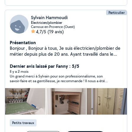
Particulier
Sylvain Hammoudi
Électricien/plombier
Carnoux-en-Provence (Ouest)
4,7/5
(19 avis)
Présentation
Bonjour , Bonjour à tous, Je suis électricien/plombier de
métier depuis plus de 20 ans. Ayant travaillé dans le
bâtiment, le tertiaire , j aïs des connaissances
approfondie dans les autres corps de métier tel que la
Dernier avis laissé par Fanny : 5/5
petite maçonnerie, le plaque, pose de cuisine etc...
Il y a 2 mois
Un grand merci à Sylvain pour son professionnalisme, son
Voilà pour ma présentation. A+++
savoir-faire et sa gentillesse, je recommande ! Il nous a été
vivement utile !
Petits travaux