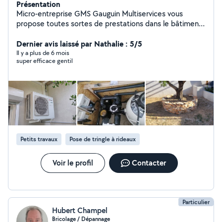
Présentation
Micro-entreprise GMS Gauguin Multiservices vous
propose toutes sortes de prestations dans le bâtiment,
mais particulièrement en pose de climatisations et
pompes à chaleur, plomberie générale, plomberie
Dernier avis laissé par Nathalie : 5/5
piscine et local technique, pose de cuisines et salles de
Il y a plus de 6 mois
super efficace gentil
bain, rénovation générale, travaux de peinture,
terrasses...
Petits travaux
Pose de tringle à rideaux
Voir le profil
Contacter
Particulier
Hubert Champel
Bricolage / Dépannage