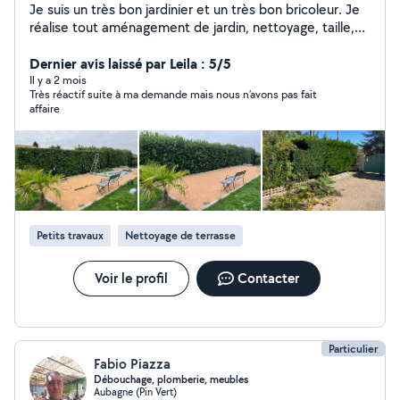
Je suis un très bon jardinier et un très bon bricoleur. Je
réalise tout aménagement de jardin, nettoyage, taille,
création. Muret, mouvement de terrain, terrain de
pétanque. Je me tiens à votre disposition pour tout
Dernier avis laissé par Leila : 5/5
travaux de rénovation de votre intérieur. Travail soigner.
Il y a 2 mois
Très réactif suite à ma demande mais nous n’avons pas fait
Devis gratuit
affaire
Petits travaux
Nettoyage de terrasse
Voir le profil
Contacter
Particulier
Fabio Piazza
Débouchage, plomberie, meubles
Aubagne (Pin Vert)