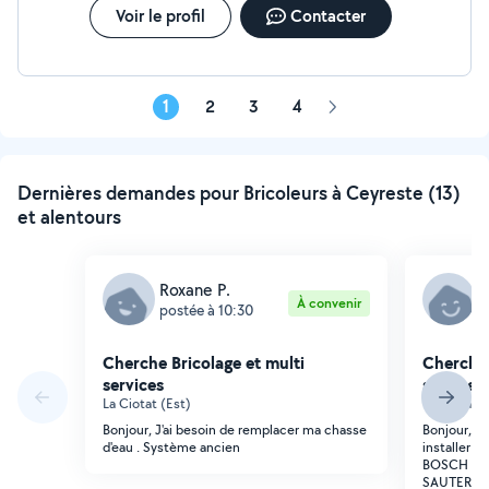
Voir le profil
Contacter
1
2
3
4
Page
suivante
Dernières demandes pour Bricoleurs à Ceyreste (13)
et alentours
Roxane P.
B
À convenir
postée à 10:30
p
Cherche Bricolage et multi
Cherche 
services
services
La Ciotat (Est)
La Ciotat (
Bonjour, J'ai besoin de remplacer ma chasse
Bonjour, j
d'eau . Système ancien
installer m
BOSCH (et 
SAUTER) da