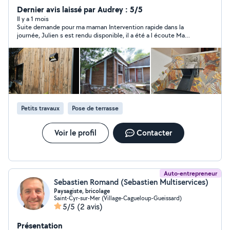
Dernier avis laissé par Audrey : 5/5
Il y a 1 mois
Suite demande pour ma maman Intervention rapide dans la
journée, Julien s est rendu disponible, il a été a l écoute Ma
maman a été en toute confiance et ravie de l intervention Elle
sollicitera Julien à nouveau
Petits travaux
Pose de terrasse
Voir le profil
Contacter
Auto-entrepreneur
Sebastien Romand (Sebastien Multiservices)
Paysagiste, bricolage
Saint-Cyr-sur-Mer (Village-Cagueloup-Gueissard)
5/5
(2 avis)
Présentation