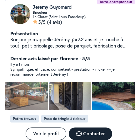
Auto-entrepreneur
Jeremy Guyomard
Bricoleur
La Ciotat (Saint-Loup-Fardeloup)
5/5
(4 avis)
Présentation
Bonjour je m'appelle Jérémy, j'ai 32 ans et je touche à
tout, petit bricolage, pose de parquet, fabrication de
meubles sur mesure, terrasses, pergolas, montage et
pose de meubles, petites électricité et plomberie,
Dernier avis laissé par Florence : 5/5
réparations multiples etc..
Il y a 1 mois
Sympathique, efficace, compétent - prestation « nickel » - je
recommande fortement Jérémy !
Petits travaux
Pose de tringle à rideaux
Voir le profil
Contacter