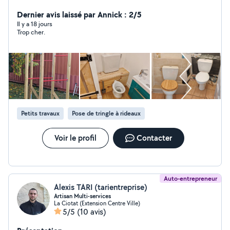
de parquet et bien plus encore. J'interviens rapidement
pour tous types de petits ou grands travaux du
Dernier avis laissé par Annick : 2/5
quotidien. Un seul interlocuteur pour vous simplifier la
Il y a 18 jours
Trop cher.
vie, avec des prestations soignées, efficaces et
adaptées à vos besoins.
Petits travaux
Pose de tringle à rideaux
Voir le profil
Contacter
Auto-entrepreneur
Alexis TARI (tarientreprise)
Artisan Multi-services
La Ciotat (Extension Centre Ville)
5/5
(10 avis)