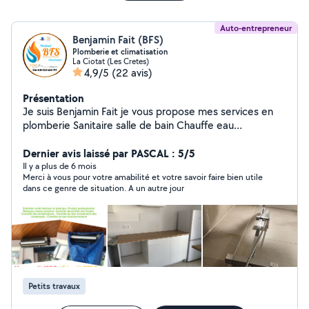
Auto-entrepreneur
Benjamin Fait (BFS)
Plomberie et climatisation
La Ciotat (Les Cretes)
4,9/5
(22 avis)
Présentation
Je suis Benjamin Fait je vous propose mes services en
plomberie Sanitaire salle de bain Chauffe eau
Depannage et climatisation Installation Entretien Prix sur
devis gratuit Intervention dans les bouches du Rhône,
Dernier avis laissé par PASCAL : 5/5
Var et paca Bricolages et autres éventuellement
Il y a plus de 6 mois
Merci à vous pour votre amabilité et votre savoir faire bien utile
possibles 06-65-02-65-97 A bientôt
dans ce genre de situation. A un autre jour
Petits travaux