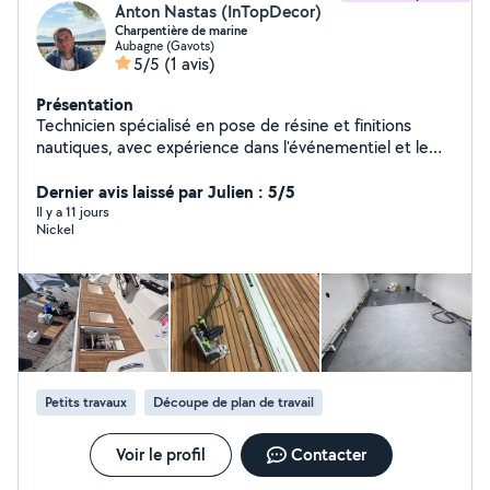
Anton Nastas (InTopDecor)
Charpentière de marine
Aubagne (Gavots)
5/5
(1 avis)
Présentation
Technicien spécialisé en pose de résine et finitions
nautiques, avec expérience dans l'événementiel et le
travail de précision. Sérieux, ponctuel et attentif aux
détails, je propose un travail propre et soigné.
Dernier avis laissé par Julien : 5/5
Disponible pour différents projets, avec déplacement
Il y a 11 jours
Nickel
possible selon la demande.
Petits travaux
Découpe de plan de travail
Voir le profil
Contacter