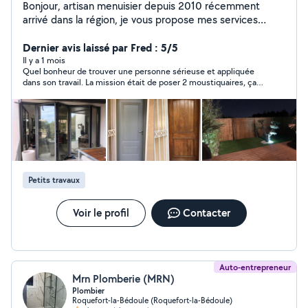
Bonjour, artisan menuisier depuis 2010 récemment
arrivé dans la région, je vous propose mes services
menuiseries extérieures et intérieur, pose de parquet et
Dernier avis laissé par Fred : 5/5
terrasse.secteur (13) et (34) Assurance décennale.
Il y a 1 mois
Quel bonheur de trouver une personne sérieuse et appliquée
dans son travail. La mission était de poser 2 moustiquaires, ça a
été super bien fait! Vous l'aurez compris je recommande cette
personne. Vous pouvez faire appel à lui les yeux fermés.
Petits travaux
Voir le profil
Contacter
Auto-entrepreneur
Mrn Plomberie (MRN)
Plombier
Roquefort-la-Bédoule (Roquefort-la-Bédoule)