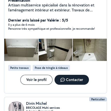
Présentation
Artisan multiservice spécialisé dans la rénovation et
l'aménagement intérieur et extérieur. Travaux de
carrelage et parquet, peinture et revêtements,
aménagement d'espaces, terrasses, parements,
Dernier avis laissé par Valérie : 5/5
clôtures et structures. Électricité, plomberie,
Il y a plus de 6 mois
Personne très sympathique et professionnelle. je recommande!
installations, montage de mobilier et finitions techniques
selon les besoins du projet. Fabrication sur-mesure en
acier, inox et bois : portails, garde-corps, rangements et
aménagements personnalisés.
Petits travaux
Pose de tringle à rideaux
Voir le profil
Contacter
Particulier
Divin Michel
BRICOLAGE Multi services