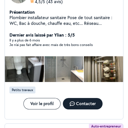
4,5/5
(43 avis)
Présentation
Plombier installateur sanitaire Pose de tout sanitaire :
WC, Bac à douche, chauffe eau, etc... Réseau
d'alimentation eau chaude, eau froide, boucle. Pose de
carrelage avec sanitaire si besoin. Réseau d'évacuation,
Dernier avis laissé par Ylian : 5/5
vide sanitaire ... Réseau de gaz, du compteur a la
Il y a plus de 6 mois
Je n’ai pas fait affaire avec mais de très bons conseils
chaudière. N'hésitez pas à me contacter pour
dépannage ou urgence j'interviendrai dans les plus bref
délais. 7sur7 24h/24h Devis gratuit
Petits travaux
Voir le profil
Contacter
Auto-entrepreneur