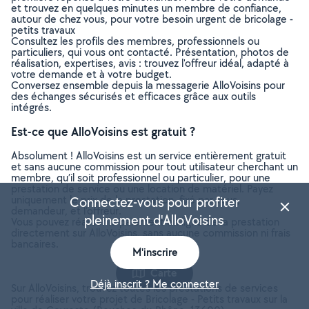
et trouvez en quelques minutes un membre de confiance,
autour de chez vous, pour votre besoin urgent de bricolage -
petits travaux
Consultez les profils des membres, professionnels ou
particuliers, qui vous ont contacté. Présentation, photos de
réalisation, expertises, avis : trouvez l'offreur idéal, adapté à
votre demande et à votre budget.
Conversez ensemble depuis la messagerie AlloVoisins pour
des échanges sécurisés et efficaces grâce aux outils
intégrés.
Est-ce que AlloVoisins est gratuit ?
Absolument ! AlloVoisins est un service entièrement gratuit
et sans aucune commission pour tout utilisateur cherchant un
membre, qu’il soit professionnel ou particulier, pour une
prestation de service ou une location de matériel. Payez
uniquement le prix de la prestation, fixé par vous,
Connectez-vous pour profiter
demandeur, et l’offreur.
pleinement d'AlloVoisins
Vous pouvez réaliser le paiement en ligne de la prestation
directement sur AlloVoisins, sans aucune commission ni frais
bancaires.
M'inscrire
Carte
Déjà inscrit ? Me connecter
Sur AlloVoisins, trouvez toutes les prestations de services
pour réaliser votre projet de Bricolage - Petits travaux sur la