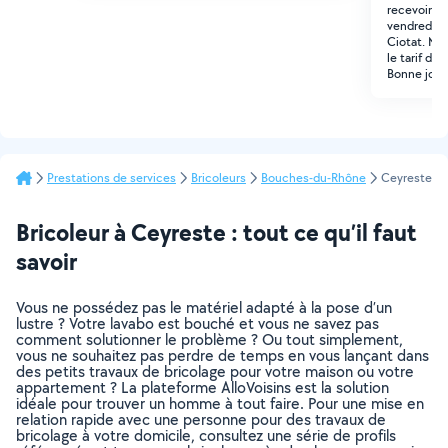
recevoir jeu
vendredi 17 
Ciotat. Me
le tarif de 
Bonne jou
Prestations de services
Bricoleurs
Bouches-du-Rhône
Ceyreste
Bricoleur à Ceyreste : tout ce qu’il faut
savoir
Vous ne possédez pas le matériel adapté à la pose d’un
lustre ? Votre lavabo est bouché et vous ne savez pas
comment solutionner le problème ? Ou tout simplement,
vous ne souhaitez pas perdre de temps en vous lançant dans
des petits travaux de bricolage pour votre maison ou votre
appartement ? La plateforme AlloVoisins est la solution
idéale pour trouver un homme à tout faire. Pour une mise en
relation rapide avec une personne pour des travaux de
bricolage à votre domicile, consultez une série de profils