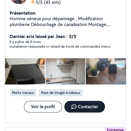
5/5
(43 avis)
Présentation
Homme sérieux pour dépannage , Modification
plomberie Débouchage de canalisation Montage,
démontage meuble Installation cuisine Petite
maçonnerie Pose tringle de rideaux , lustres ect
Dernier avis laissé par Jean : 5/5
Location matériel électroportatif de maçonnerie ( faire
Il y a plus de 6 mois
installation repoussée cr retard de livrnk de commandes merci
demande du matériel disponibles ) Karcher, souffleur /
Aspirateur de feuilles Tronçonneuse , fendeuse bois ,
carrelette , Scie à eau sur pied coupe carreaux Livraison
possible / Retrait en supplément
Petits travaux
Pose de tringle à rideaux
Voir le profil
Contacter
Entreprise