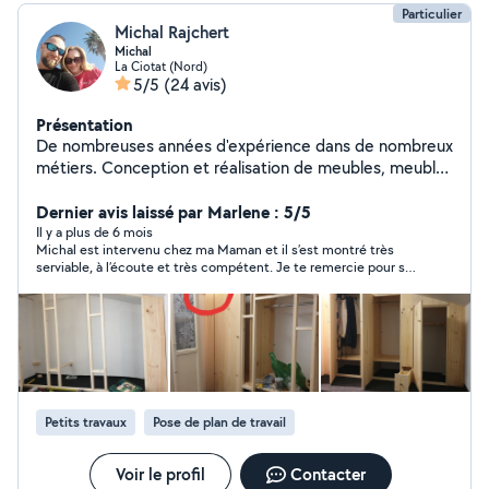
Particulier
Michal Rajchert
Michal
La Ciotat (Nord)
5/5
(24 avis)
Présentation
De nombreuses années d'expérience dans de nombreux
métiers. Conception et réalisation de meubles, meubles
en kit, électricité, maçonnerie, finition de murs et
plafonds, parquets, terrasses et clôtures. Un esprit
Dernier avis laissé par Marlene : 5/5
précis, technique et exact. Je fais très attention aux
Il y a plus de 6 mois
Michal est intervenu chez ma Maman et il s’est montré très
détails car « le diable est dans les détails ».Ponctuel,
serviable, à l’écoute et très compétent. Je te remercie pour sa
propre et efficace. très bon rapport qualité/prix.
réactivité et son savoir-faire.
Philosophie de la vie - « Il n'y a pas de problèmes,
seulement des solutions ».
Petits travaux
Pose de plan de travail
Voir le profil
Contacter