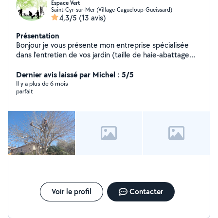
Espace Vert
Saint-Cyr-sur-Mer (Village-Cagueloup-Gueissard)
4,3/5
(13 avis)
Présentation
Bonjour je vous présente mon entreprise spécialisée
dans l'entretien de vos jardin (taille de haie-abattage
élagage d'arbre- petit travaux de maçonnerie) n'hésitez
à nous contacter pour un devis gratuit prix abordables
Dernier avis laissé par Michel : 5/5
travaille propre et soigner
Il y a plus de 6 mois
parfait
Voir le profil
Contacter