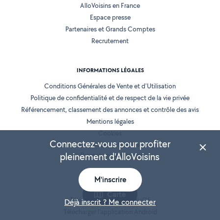
AlloVoisins en France
Espace presse
Partenaires et Grands Comptes
Recrutement
INFORMATIONS LÉGALES
Conditions Générales de Vente et d'Utilisation
Politique de confidentialité et de respect de la vie privée
Référencement, classement des annonces et contrôle des avis
Mentions légales
Cookies
Connectez-vous pour profiter
Location de matériel
pleinement d'AlloVoisins
Prestation de services
M'inscrire
NOS APPLICATIONS
Carte
Télécharger l’application iOS
Déjà inscrit ? Me connecter
Télécharger l’application Android