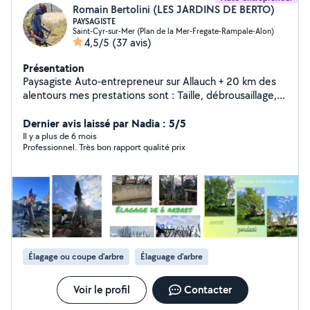
Romain Bertolini (LES JARDINS DE BERTO)
PAYSAGISTE
Saint-Cyr-sur-Mer (Plan de la Mer-Fregate-Rampale-Alon)
4,5/5
(37 avis)
Présentation
Paysagiste Auto-entrepreneur sur Allauch + 20 km des
alentours mes prestations sont : Taille, débrousaillage,
tonte de pelouse ,création, entretien, remise en état ,
déssouchage , abattage,arrosage automatique,
Dernier avis laissé par Nadia : 5/5
élagage, évacuation des déchets verts . Devis gratuit et
Il y a plus de 6 mois
Professionnel. Très bon rapport qualité prix
personnalisé. Les chèques césu sont acceptés et Cesu
+ , je peut vous faire bénéficier des 50 % charges
fiscales en crédit d'impôt avec facture à l'appuie.
Élagage ou coupe d'arbre
Élaguage d'arbre
Voir le profil
Contacter