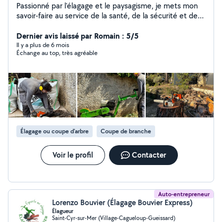
Passionné par l'élagage et le paysagisme, je mets mon
savoir-faire au service de la santé, de la sécurité et de
l'esthétique de vos extérieurs Élagage raisonné, taille de
sécurité, entretien et mise en valeur de vos arbres, dans
Dernier avis laissé par Romain : 5/5
le respect de leur développement naturel J'interviens
Il y a plus de 6 mois
Échange au top, très agréable
également pour l'entretien et l'aménagement paysager
afin de créer des espaces verts harmonieux et durables
Intervention de Marseille à Toulon, secteur Saint-Cyr-
sur-Mer Disponible du lundi au samedi Contactez-moi
pour un devis gratuit
Élagage ou coupe d'arbre
Coupe de branche
Voir le profil
Contacter
Auto-entrepreneur
Lorenzo Bouvier (Élagage Bouvier Express)
Élagueur
Saint-Cyr-sur-Mer (Village-Cagueloup-Gueissard)