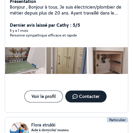
Présentation
Bonjour , Bonjour à tous, Je suis électricien/plombier de
métier depuis plus de 20 ans. Ayant travaillé dans le
bâtiment, le tertiaire , j aïs des connaissances
approfondie dans les autres corps de métier tel que la
Dernier avis laissé par Cathy : 5/5
petite maçonnerie, le plaque, pose de cuisine etc...
Il y a 1 mois
Personne sympathique efficace et rapide
Voilà pour ma présentation. A+++
Voir le profil
Contacter
Particulier
Flora strukki
Aide à domicile/ nounou