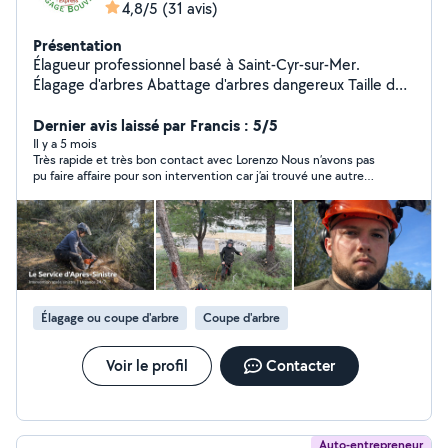
4,8/5
(31 avis)
Présentation
Élagueur professionnel basé à Saint-Cyr-sur-Mer.
Élagage d'arbres Abattage d'arbres dangereux Taille de
haies Débitage et évacuation des branches Intervention
rapide dans les secteurs : Saint-Cyr-sur-Mer La Ciotat
Dernier avis laissé par Francis : 5/5
Bandol Le Beausset Sanary-sur-Mer Ollioules Devis
Il y a 5 mois
Très rapide et très bon contact avec Lorenzo Nous n’avons pas
gratuit.
pu faire affaire pour son intervention car j’ai trouvé une autre
solution, mais je reviendrai vers lui sans problème en cas de
besoin
Élagage ou coupe d'arbre
Coupe d'arbre
Voir le profil
Contacter
Auto-entrepreneur