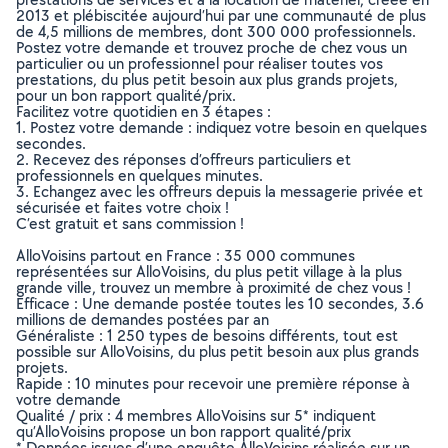
2013 et plébiscitée aujourd’hui par une communauté de plus
de 4,5 millions de membres, dont 300 000 professionnels.
Postez votre demande et trouvez proche de chez vous un
particulier ou un professionnel pour réaliser toutes vos
prestations, du plus petit besoin aux plus grands projets,
pour un bon rapport qualité/prix.
Facilitez votre quotidien en 3 étapes :
1. Postez votre demande : indiquez votre besoin en quelques
secondes.
2. Recevez des réponses d’offreurs particuliers et
professionnels en quelques minutes.
3. Echangez avec les offreurs depuis la messagerie privée et
sécurisée et faites votre choix !
C’est gratuit et sans commission !
AlloVoisins partout en France : 35 000 communes
représentées sur AlloVoisins, du plus petit village à la plus
grande ville, trouvez un membre à proximité de chez vous !
Efficace : Une demande postée toutes les 10 secondes, 3.6
millions de demandes postées par an
Généraliste : 1 250 types de besoins différents, tout est
possible sur AlloVoisins, du plus petit besoin aux plus grands
projets.
Rapide : 10 minutes pour recevoir une première réponse à
votre demande
Qualité / prix : 4 membres AlloVoisins sur 5* indiquent
qu’AlloVoisins propose un bon rapport qualité/prix
* Données issues d’une enquête AlloVoisins réalisée sur un