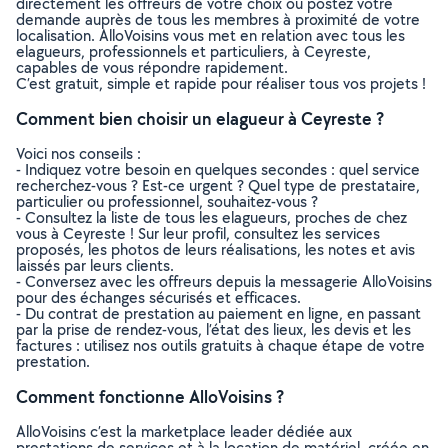
directement les offreurs de votre choix ou postez votre
demande auprès de tous les membres à proximité de votre
localisation. AlloVoisins vous met en relation avec tous les
elagueurs, professionnels et particuliers, à Ceyreste,
capables de vous répondre rapidement.
C’est gratuit, simple et rapide pour réaliser tous vos projets !
Comment bien choisir un elagueur à Ceyreste ?
Voici nos conseils :
- Indiquez votre besoin en quelques secondes : quel service
recherchez-vous ? Est-ce urgent ? Quel type de prestataire,
particulier ou professionnel, souhaitez-vous ?
- Consultez la liste de tous les elagueurs, proches de chez
vous à Ceyreste ! Sur leur profil, consultez les services
proposés, les photos de leurs réalisations, les notes et avis
laissés par leurs clients.
- Conversez avec les offreurs depuis la messagerie AlloVoisins
pour des échanges sécurisés et efficaces.
- Du contrat de prestation au paiement en ligne, en passant
par la prise de rendez-vous, l’état des lieux, les devis et les
factures : utilisez nos outils gratuits à chaque étape de votre
prestation.
Comment fonctionne AlloVoisins ?
AlloVoisins c’est la marketplace leader dédiée aux
prestations de services et à la location de matériel, créée en