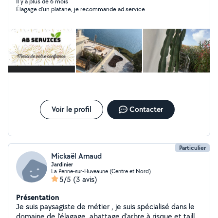
raisonnables. je propose également l'évacuation
Il y a plus de 6 mois
Élagage d’un platane, je recommande ad service
d'objets encombrants. Je vous réponds rapidement &
propose un devis gratuit. N'hésitez pas à me contacter,
A bientôt !
Voir le profil
Contacter
Particulier
Mickaël Arnaud
Jardinier
La Penne-sur-Huveaune (Centre et Nord)
5/5
(3 avis)
Présentation
Je suis paysagiste de métier , je suis spécialisé dans le
domaine de l'élagage, abattage d'arbre à risque et taille