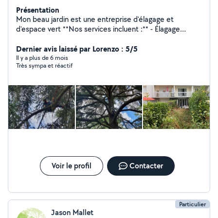
Présentation
Mon beau jardin est une entreprise d'élagage et
d'espace vert **Nos services incluent :** - Élagage
d'arbres pour une meilleure croissance - Taille de haies
pour un jardin soigné - Abattage sécurisé d'arbres
Dernier avis laissé par Lorenzo : 5/5
dangereux - Entretien complet de vos espace vert
Il y a plus de 6 mois
Très sympa et réactif
**Pourquoi choisir Mon beau jardin ?** - Équipe de
professionnels expérimentés - Techniques
respectueuses de l'environnement - Devis gratuit et
personnalisé - Intervention rapide et soignée
Voir le profil
Contacter
Particulier
Jason Mallet