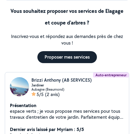
Vous souhaitez proposer vos services de Elagage
et coupe d'arbres ?
Inscrivez-vous et répondez aux demandes près de chez
vous !
Proposer mes services
Auto-entrepreneur
Brizzi Anthony (AB SERVICES)
Jardiner
Aubagne (Beaumond)
5/5
(2 avis)
Présentation
espace verts ; je vous propose mes services pour tous
travaux d'entretien de votre jardin. Parfaitement équipé,
travail soigné, passion partagée, nettoyage façade
toiture terrasse a haute pression prix attractifs &
Dernier avis laissé par Myriam : 5/5