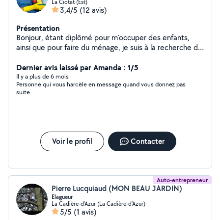
La Ciotat (Est)
3,4/5
(12 avis)
Présentation
Bonjour, étant diplômé pour m'occuper des enfants,
ainsi que pour faire du ménage, je suis à la recherche de
particuliers qui ont besoin d'aide. Dans l'attente de vous
aider n'hésitez pas à me contacter cordialement
Dernier avis laissé par Amanda : 1/5
Il y a plus de 6 mois
Personne qui vous harcèle en message quand vous donnez pas
suite
Voir le profil
Contacter
Auto-entrepreneur
Pierre Lucquiaud (MON BEAU JARDIN)
Elagueur
La Cadière-d'Azur (La Cadière-d'Azur)
5/5
(1 avis)