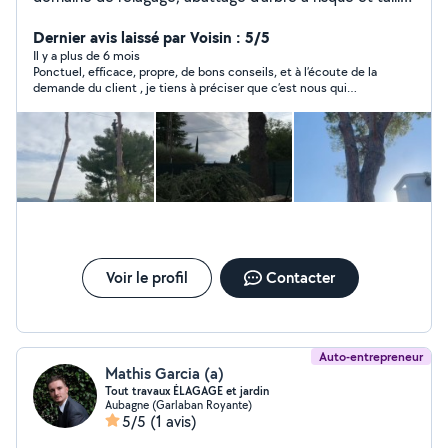
de haie .
Dernier avis laissé par Voisin : 5/5
Il y a plus de 6 mois
Ponctuel, efficace, propre, de bons conseils, et à l’écoute de la
demande du client , je tiens à préciser que c’est nous qui
voulions garder les stipes sur le tronc du palmier . Je rappellerai
sans hésiter merci Michael !
Voir le profil
Contacter
Auto-entrepreneur
Mathis Garcia (a)
Tout travaux ÉLAGAGE et jardin
Aubagne (Garlaban Royante)
5/5
(1 avis)