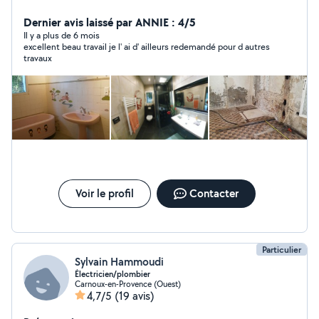
domaines : maçonnerie, carrelage, plomberie,
électricité, menuiserie, jardin, piscine, mur de
Dernier avis laissé par ANNIE : 4/5
restanque, terrasse, soudure acier, ...
Il y a plus de 6 mois
excellent beau travail je l' ai d' ailleurs redemandé pour d autres
travaux
Voir le profil
Contacter
Particulier
Sylvain Hammoudi
Électricien/plombier
Carnoux-en-Provence (Ouest)
4,7/5
(19 avis)