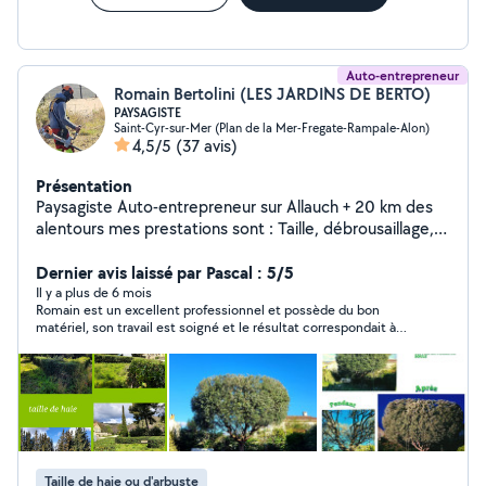
Auto-entrepreneur
Romain Bertolini (LES JARDINS DE BERTO)
PAYSAGISTE
Saint-Cyr-sur-Mer (Plan de la Mer-Fregate-Rampale-Alon)
4,5/5
(37 avis)
Présentation
Paysagiste Auto-entrepreneur sur Allauch + 20 km des
alentours mes prestations sont : Taille, débrousaillage,
tonte de pelouse ,création, entretien, remise en état ,
déssouchage , abattage,arrosage automatique,
Dernier avis laissé par Pascal : 5/5
élagage, évacuation des déchets verts . Devis gratuit et
Il y a plus de 6 mois
Romain est un excellent professionnel et possède du bon
personnalisé. Les chèques césu sont acceptés et Cesu
matériel, son travail est soigné et le résultat correspondait à
+ , je peut vous faire bénéficier des 50 % charges
mes attentes. Romain est très sympathique ce qui de nos jour
fiscales en crédit d'impôt avec facture à l'appuie.
est un gros plus 🙂 Je le recommande sans aucune hésitation.
Taille de haie ou d'arbuste