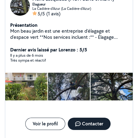
Elagueur
La Cadière-d'Azur (La Cadière-d'Azur)
5/5
(1 avis)
Présentation
Mon beau jardin est une entreprise d'élagage et
d'espace vert **Nos services incluent :** - Élagage
d'arbres pour une meilleure croissance - Taille de haies
pour un jardin soigné - Abattage sécurisé d'arbres
Dernier avis laissé par Lorenzo : 5/5
dangereux - Entretien complet de vos espace vert
Il y a plus de 6 mois
Très sympa et réactif
**Pourquoi choisir Mon beau jardin ?** - Équipe de
professionnels expérimentés - Techniques
respectueuses de l'environnement - Devis gratuit et
personnalisé - Intervention rapide et soignée
Voir le profil
Contacter