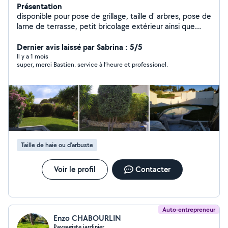
Présentation
disponible pour pose de grillage, taille d' arbres, pose de
lame de terrasse, petit bricolage extérieur ainsi que
pour du bricolage intérieur tel que de la pose de cuisine,
montage de meuble, pose de rembarde, peinture, pose
Dernier avis laissé par Sabrina : 5/5
de carrelage, petit travaux électrique, nettoyage int/ext
Il y a 1 mois
super, merci Bastien. service à l’heure et professionel.
et déménagement
Taille de haie ou d'arbuste
Voir le profil
Contacter
Auto-entrepreneur
Enzo CHABOURLIN
Paysagiste jardinier