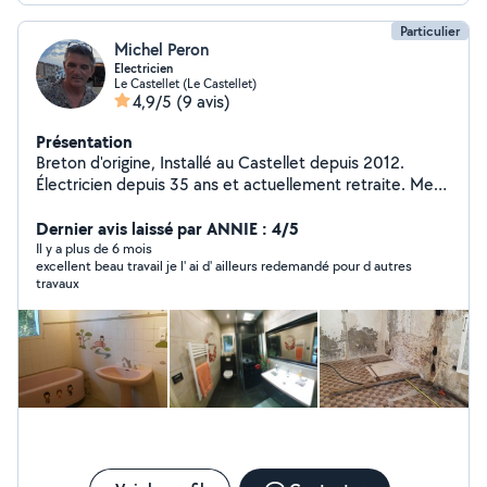
Particulier
Michel Peron
Electricien
Le Castellet (Le Castellet)
4,9/5
(9 avis)
Présentation
Breton d'origine, Installé au Castellet depuis 2012.
Électricien depuis 35 ans et actuellement retraite. Mes
domaines : maçonnerie, carrelage, plomberie,
électricité, menuiserie, jardin, piscine, mur de
Dernier avis laissé par ANNIE : 4/5
restanque, terrasse, soudure acier, ...
Il y a plus de 6 mois
excellent beau travail je l' ai d' ailleurs redemandé pour d autres
travaux