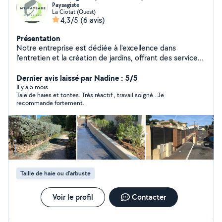
Paysagiste
La Ciotat (Ouest)
4,3/5
(6 avis)
Présentation
Notre entreprise est dédiée à l'excellence dans
l'entretien et la création de jardins, offrant des services
professionnels pour transformer vos espaces extérieurs,
pour prendre soin de votre jardin existant ou de
Dernier avis laissé par Nadine : 5/5
concevoir un nouveau espace vert. Que ce soit pour
Il y a 5 mois
Taie de haies et tontes. Très réactif , travail soigné . Je
des travaux de taille, de plantation, d'aménagement
recommande fortement.
paysager, ou même pour l'installation de systèmes
d'irrigation.
Taille de haie ou d'arbuste
Voir le profil
Contacter