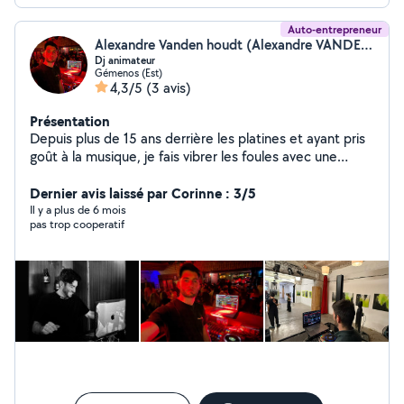
Auto-entrepreneur
Alexandre Vanden houdt (Alexandre VANDEN HOUDT)
Dj animateur
Gémenos (Est)
4,3/5
(3 avis)
Présentation
Depuis plus de 15 ans derrière les platines et ayant pris
goût à la musique, je fais vibrer les foules avec une
énergie unique et une passion intacte, mélangeant l'art
d'un mix exclusif qui enflamme les clubs comme les
Dernier avis laissé par Corinne : 3/5
événements privés en tout genre. Je m'adapte à mon
Il y a plus de 6 mois
pas trop cooperatif
public pour ainsi les captiver et transformer chaque
prestation en un moment inoubliable