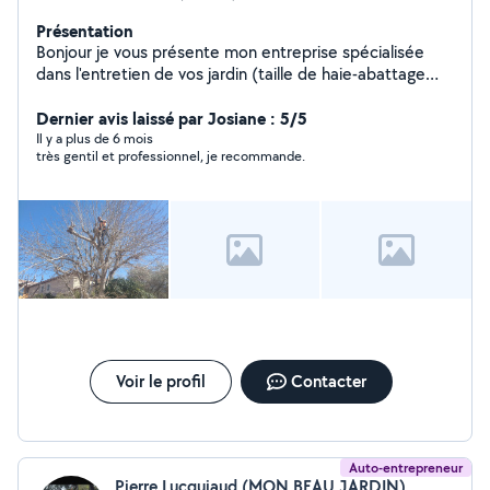
Présentation
Bonjour je vous présente mon entreprise spécialisée
dans l'entretien de vos jardin (taille de haie-abattage
élagage d'arbre- petit travaux de maçonnerie) n'hésitez
à nous contacter pour un devis gratuit prix abordables
Dernier avis laissé par Josiane : 5/5
travaille propre et soigner
Il y a plus de 6 mois
très gentil et professionnel, je recommande.
Voir le profil
Contacter
Auto-entrepreneur
Pierre Lucquiaud (MON BEAU JARDIN)