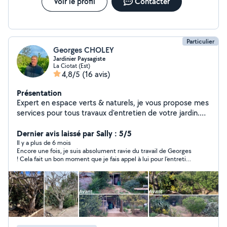
Voir le profil
Contacter
Particulier
Georges CHOLEY
Jardinier Paysagiste
La Ciotat (Est)
4,8/5
(16 avis)
Présentation
Expert en espace verts & naturels, je vous propose mes
services pour tous travaux d'entretien de votre jardin.
Parfaitement équipé, travail soigné, passion partagée,
prix attractifs & raisonnables. Equipé d'une remorque, je
Dernier avis laissé par Sally : 5/5
propose également l'évacuation en déchèterie,
Il y a plus de 6 mois
Encore une fois, je suis absolument ravie du travail de Georges
l'acheminement de matériaux (sable, gravier, bois,
! Cela fait un bon moment que je fais appel à lui pour l’entretien
placo) ou transport d'objets encombrants. Je vous
de mon jardin, et je suis toujours impressionnée par son
réponds rapidement & propose un devis gratuit.
professionnalisme, son attention aux détails et la qualité de
N'hésitez pas à me contacter, A bientôt !
son travail. Il sait parfaitement répondre à mes attentes et mon
jardin est toujours impeccable grâce à lui. Je le recommande
sans hésitation !