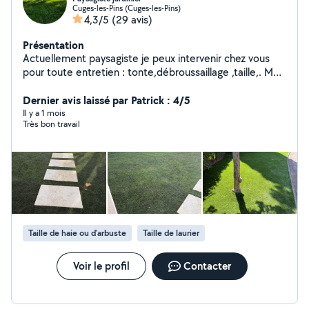
Cuges-les-Pins (Cuges-les-Pins)
4,3/5
(29 avis)
Présentation
Actuellement paysagiste je peux intervenir chez vous
pour toute entretien : tonte,débroussaillage ,taille,. Mais
aussi je fait aussi de la petite création :plantation
réalisation massif,... N'hésitez pas à me contacter quand
Dernier avis laissé par Patrick : 4/5
vous voulez.
Il y a 1 mois
Très bon travail
Taille de haie ou d'arbuste
Taille de laurier
Voir le profil
Contacter