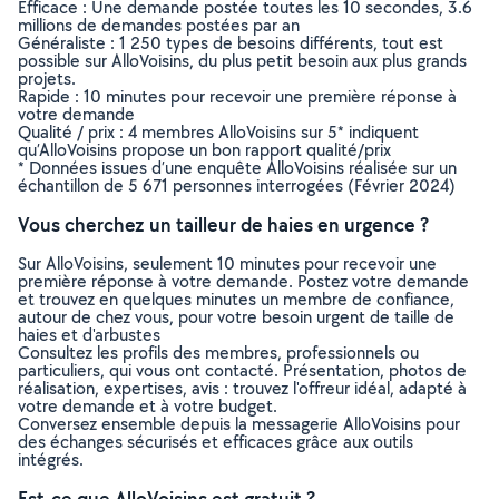
Efficace : Une demande postée toutes les 10 secondes, 3.6
millions de demandes postées par an
Généraliste : 1 250 types de besoins différents, tout est
possible sur AlloVoisins, du plus petit besoin aux plus grands
projets.
Rapide : 10 minutes pour recevoir une première réponse à
votre demande
Qualité / prix : 4 membres AlloVoisins sur 5* indiquent
qu’AlloVoisins propose un bon rapport qualité/prix
* Données issues d’une enquête AlloVoisins réalisée sur un
échantillon de 5 671 personnes interrogées (Février 2024)
Vous cherchez un tailleur de haies en urgence ?
Sur AlloVoisins, seulement 10 minutes pour recevoir une
première réponse à votre demande. Postez votre demande
et trouvez en quelques minutes un membre de confiance,
autour de chez vous, pour votre besoin urgent de taille de
haies et d'arbustes
Consultez les profils des membres, professionnels ou
particuliers, qui vous ont contacté. Présentation, photos de
réalisation, expertises, avis : trouvez l'offreur idéal, adapté à
votre demande et à votre budget.
Conversez ensemble depuis la messagerie AlloVoisins pour
des échanges sécurisés et efficaces grâce aux outils
intégrés.
Est-ce que AlloVoisins est gratuit ?