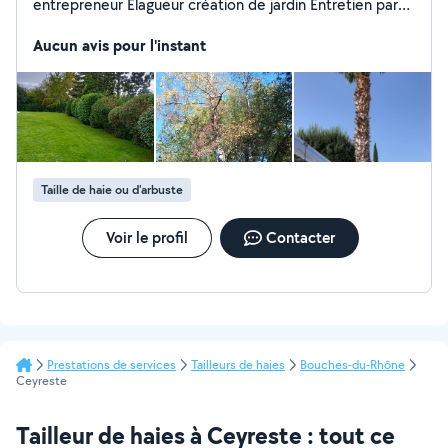
entrepreneur Elagueur création de jardin Entretien parc
et jardin je réalise pas male de travaux taille de haie
abattage dessouchage devis gratuit et déplacement
Aucun avis pour l'instant
gratuit je suis auto entrepreneur depuis 8 ans hésiter
pas à prend contacter pas male de prix forfaitaire
Taille de haie ou d'arbuste
Voir le profil
Contacter
Prestations de services
Tailleurs de haies
Bouches-du-Rhône
Ceyreste
Tailleur de haies à Ceyreste : tout ce