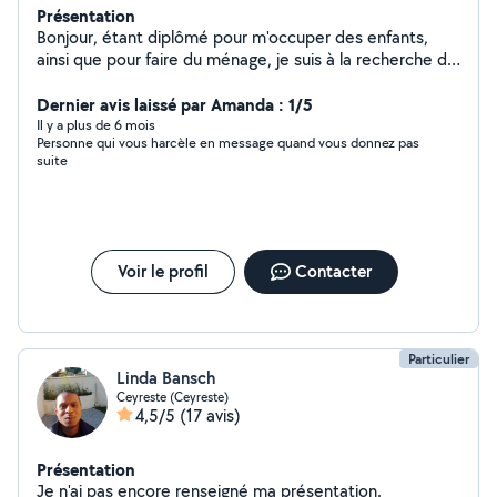
Présentation
Bonjour, étant diplômé pour m'occuper des enfants,
ainsi que pour faire du ménage, je suis à la recherche de
particuliers qui ont besoin d'aide. Dans l'attente de vous
aider n'hésitez pas à me contacter cordialement
Dernier avis laissé par Amanda : 1/5
Il y a plus de 6 mois
Personne qui vous harcèle en message quand vous donnez pas
suite
Voir le profil
Contacter
Particulier
Linda Bansch
Ceyreste (Ceyreste)
4,5/5
(17 avis)
Présentation
Je n'ai pas encore renseigné ma présentation.