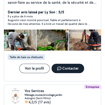
savoir-faire au service de la santé, de la sécurité et de
l'esthétique de vos extérieurs Élagage raisonné, taille de
sécurité, entretien et mise en valeur de vos arbres, dans
Dernier avis laissé par Ly Son : 5/5
le respect de leur développement naturel J'interviens
Il y a plus de 6 mois
Augustin s’est montré ponctuel, fiable et parfaitement à
également pour l'entretien et l'aménagement paysager
l’écoute de mes attentes. Il a livré un travail de qualité dans les
afin de créer des espaces verts harmonieux et durables
délais impartis. Excellent rapport qualité/prix. Merci !
Intervention de Marseille à Toulon, secteur Saint-Cyr-
sur-Mer Disponible du lundi au samedi Contactez-moi
pour un devis gratuit
Taille de haie ou d'arbuste
Voir le profil
Contacter
Entreprise
Vos Services
Ménage,course,bricolage,jardin
Aubagne (Saint-Mitre)
4,2/5
(17 avis)