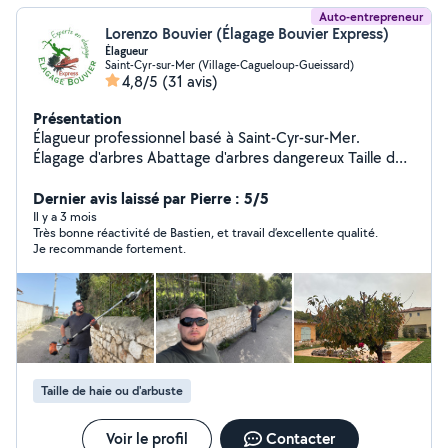
Auto-entrepreneur
Lorenzo Bouvier (Élagage Bouvier Express)
Élagueur
Saint-Cyr-sur-Mer (Village-Cagueloup-Gueissard)
4,8/5
(31 avis)
Présentation
Élagueur professionnel basé à Saint-Cyr-sur-Mer.
Élagage d'arbres Abattage d'arbres dangereux Taille de
haies Débitage et évacuation des branches Intervention
rapide dans les secteurs : Saint-Cyr-sur-Mer La Ciotat
Dernier avis laissé par Pierre : 5/5
Bandol Le Beausset Sanary-sur-Mer Ollioules Devis
Il y a 3 mois
Très bonne réactivité de Bastien, et travail d’excellente qualité.
gratuit.
Je recommande fortement.
Taille de haie ou d'arbuste
Voir le profil
Contacter