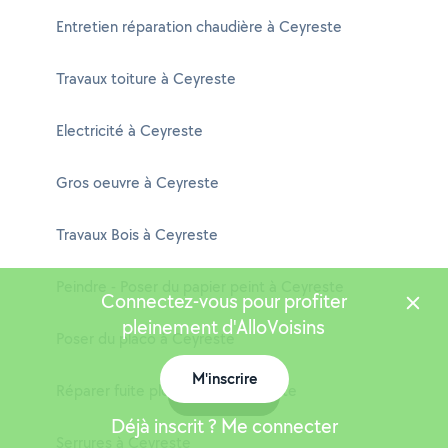
Entretien réparation chaudière à Ceyreste
Travaux toiture à Ceyreste
Electricité à Ceyreste
Gros oeuvre à Ceyreste
Travaux Bois à Ceyreste
Peindre - Poser du papier peint à Ceyreste
Connectez-vous pour profiter
pleinement d'AlloVoisins
Poser du placo à Ceyreste
M'inscrire
Réparer fuite plomberie à Ceyreste
Carte
Déjà inscrit ? Me connecter
Serrures à Ceyreste