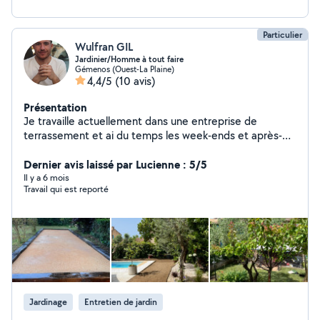
Particulier
Wulfran GIL
Jardinier/Homme à tout faire
Gémenos (Ouest-La Plaine)
4,4/5
(10 avis)
Présentation
Je travaille actuellement dans une entreprise de
terrassement et ai du temps les week-ends et après-
midi pour effectuer tous types de petits travaux,
aménagements paysagers, entretiens de jardins,
Dernier avis laissé par Lucienne : 5/5
déménagements Sérieux, motivé et ponctuel. N'hésitez
Il y a 6 mois
Travail qui est reporté
pas à solliciter mes services.
Jardinage
Entretien de jardin