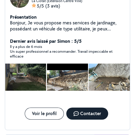
La Ciotat (Extension Centre Ville)
5/5
(3 avis)
Présentation
Bonjour, Je vous propose mes services de jardinage,
possédant un véhicule de type utilitaire, je peux
également évacuer vos déchets. Pour toutes
informations veuillez me contacter.
Dernier avis laissé par Simon : 5/5
Il y a plus de 6 mois
Un super professionnel a recommander. Travail impeccable et
efficace
Voir le profil
Contacter