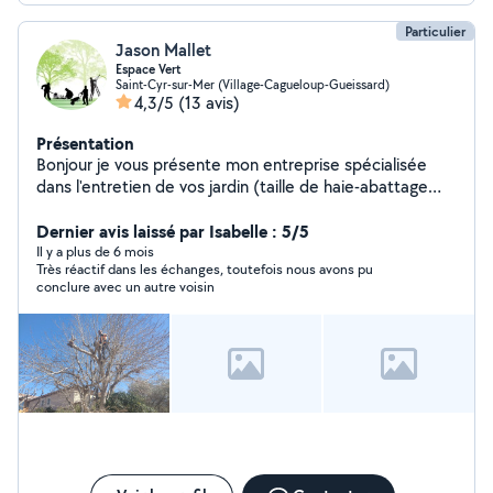
mécanique mes tailles sont nette précise -restructer
Particulier
vos sol , réduire la consommation en eau aucun travail
Jason Mallet
du sol . Spécialisé sur l'étude d'un sol vivant vos
Espace Vert
végétaux s'en porteront que mieu
Saint-Cyr-sur-Mer (Village-Cagueloup-Gueissard)
4,3/5
(13 avis)
Présentation
Bonjour je vous présente mon entreprise spécialisée
dans l'entretien de vos jardin (taille de haie-abattage
élagage d'arbre- petit travaux de maçonnerie) n'hésitez
à nous contacter pour un devis gratuit prix abordables
Dernier avis laissé par Isabelle : 5/5
travaille propre et soigner
Il y a plus de 6 mois
Très réactif dans les échanges, toutefois nous avons pu
conclure avec un autre voisin