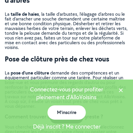
d’arbres
taille de haies
La
, la taille d’arbustes, l’élagage d’arbres ou le
fait d’arracher une souche demandent une certaine maîtrise
et une bonne condition physique. Désherber et retirer les
mauvaises herbes de votre terrain, enlever les déchets verts,
tondre la pelouse demande du temps et de la régularité. Si
vous n’en avez pas, faites un tour sur notre plateforme de
mise en contact avec des particuliers ou des professionnels
voisins.
Pose de clôture près de chez vous
pose d’une clôture
La
demande des compétences et un
équipement particulier comme une tarière. Pour réaliser un
brise-vue et vous prémunir des regards d’autrui ou pour
renforcer la sécurité de votre jardin, consultez les profils des
Connectez-vous pour profiter
particuliers ou des professionnels spécialisés dans ces
pleinement d'AlloVoisins
travaux sur notre plateforme de mise en contact AlloVoisins.
À coup sûr, il existe un voisin tout près de chez vous prêt à
vous dépanner.
M'inscrire
Comment trouver un jardinier à Ceyreste ?
Carte
Déjà inscrit ? Me connecter
Vous cherchez un jardinier près de chez vous ? Sélectionnez
directement les offreurs de votre choix ou postez votre