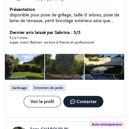
Présentation
disponible pour pose de grillage, taille d' arbres, pose de
lame de terrasse, petit bricolage extérieur ainsi que
pour du bricolage intérieur tel que de la pose de cuisine,
montage de meuble, pose de rembarde, peinture, pose
Dernier avis laissé par Sabrina : 5/5
de carrelage, petit travaux électrique, nettoyage int/ext
Il y a 1 mois
super, merci Bastien. service à l’heure et professionel.
et déménagement
Jardinage
Entretien de jardin
Voir le profil
Contacter
Auto-entrepreneur