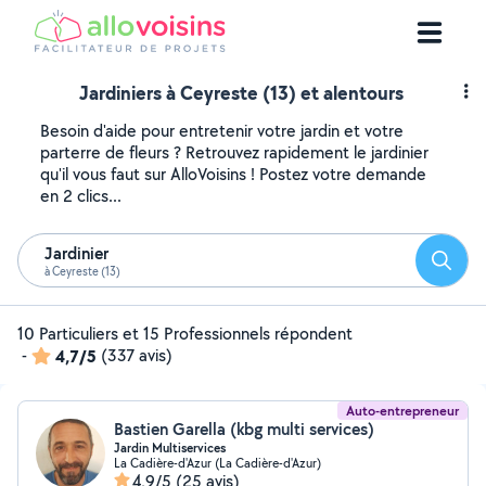
Jardiniers à Ceyreste (13) et alentours
Besoin d'aide pour entretenir votre jardin et votre
parterre de fleurs ? Retrouvez rapidement le jardinier
qu'il vous faut sur AlloVoisins ! Postez votre demande
en 2 clics...
Jardinier
Reche
à Ceyreste (13)
10 Particuliers et 15 Professionnels répondent
-
4,7/5
(337 avis)
Auto-entrepreneur
Bastien Garella (kbg multi services)
Jardin Multiservices
La Cadière-d'Azur (La Cadière-d'Azur)
4,9/5
(25 avis)