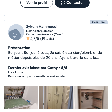
Voir le profil
Contacter
Particulier
Sylvain Hammoudi
Électricien/plombier
Carnoux-en-Provence (Ouest)
4,7/5
(19 avis)
Présentation
Bonjour , Bonjour à tous, Je suis électricien/plombier de
métier depuis plus de 20 ans. Ayant travaillé dans le
bâtiment, le tertiaire , j aïs des connaissances
approfondie dans les autres corps de métier tel que la
Dernier avis laissé par Cathy : 5/5
petite maçonnerie, le plaque, pose de cuisine etc...
Il y a 1 mois
Personne sympathique efficace et rapide
Voilà pour ma présentation. A+++