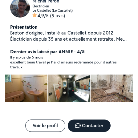
Michel Peron
Electricien
Le Castellet (Le Castellet)
4,9/5
(9 avis)
Présentation
Breton d'origine, Installé au Castellet depuis 2012.
Électricien depuis 35 ans et actuellement retraite. Mes
domaines : maçonnerie, carrelage, plomberie,
électricité, menuiserie, jardin, piscine, mur de
Dernier avis laissé par ANNIE : 4/5
restanque, terrasse, soudure acier, ...
Il y a plus de 6 mois
excellent beau travail je l' ai d' ailleurs redemandé pour d autres
travaux
Voir le profil
Contacter