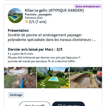
Auto-entrepreneur
Kilian Le gallic (ATYPIQUE GARDEN)
Pisciniste , paysagiste
Gémenos (Est)
2/5
(1 avis)
Présentation
Société de piscine et aménagement paysager
polyvalente spécialisée dans les travaux d'extérieurs :
aménagement extérieur , installation de piscine
polyester et béton , réparation et rénovation de piscine
Dernier avis laissé par Marc : 2/5
, entretien de piscines et jardins.
Il y a plus de 6 mois
N'a pas été intéressé par donner son prix par l'app pour 1
journée de travail par semaine 7h et a decline l'offre.
Jardinage