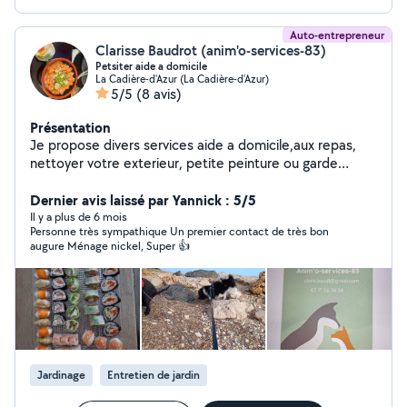
Auto-entrepreneur
Clarisse Baudrot (anim'o-services-83)
Petsiter aide a domicile
La Cadière-d'Azur (La Cadière-d'Azur)
5/5
(8 avis)
Présentation
Je propose divers services aide a domicile,aux repas,
nettoyer votre exterieur, petite peinture ou garde
animaux.Visite à votre domicile pour vos chats pendant
votre absence. Promenade pour vos chiens dans la
Dernier avis laissé par Yannick : 5/5
journée.Transport chez le vétérinaire ou chez le
Il y a plus de 6 mois
Personne très sympathique Un premier contact de très bon
toiletteur
augure Ménage nickel, Super 👍
Jardinage
Entretien de jardin