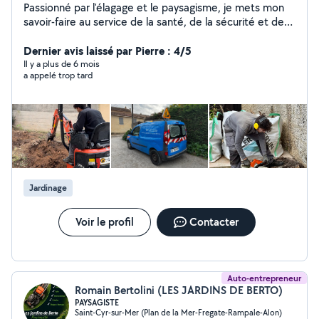
Passionné par l'élagage et le paysagisme, je mets mon
savoir-faire au service de la santé, de la sécurité et de
l'esthétique de vos extérieurs Élagage raisonné, taille de
sécurité, entretien et mise en valeur de vos arbres, dans
Dernier avis laissé par Pierre : 4/5
le respect de leur développement naturel J'interviens
Il y a plus de 6 mois
a appelé trop tard
également pour l'entretien et l'aménagement paysager
afin de créer des espaces verts harmonieux et durables
Intervention de Marseille à Toulon, secteur Saint-Cyr-
sur-Mer Disponible du lundi au samedi Contactez-moi
pour un devis gratuit
Jardinage
Voir le profil
Contacter
Auto-entrepreneur
Romain Bertolini (LES JARDINS DE BERTO)
PAYSAGISTE
Saint-Cyr-sur-Mer (Plan de la Mer-Fregate-Rampale-Alon)