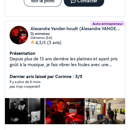
Voir le profil
Contacter
Auto-entrepreneur
Alexandre Vanden houdt (Alexandre VANDEN HOUDT)
Dj animateur
Gémenos (Est)
4,3/5
(3 avis)
Présentation
Depuis plus de 15 ans derrière les platines et ayant pris
goût à la musique, je fais vibrer les foules avec une
énergie unique et une passion intacte, mélangeant l'art
d'un mix exclusif qui enflamme les clubs comme les
Dernier avis laissé par Corinne : 3/5
événements privés en tout genre. Je m'adapte à mon
Il y a plus de 6 mois
pas trop cooperatif
public pour ainsi les captiver et transformer chaque
prestation en un moment inoubliable