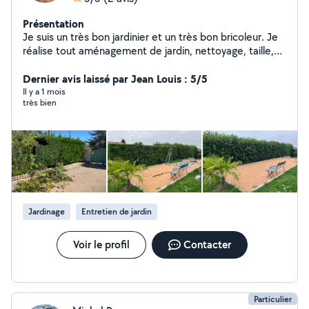
Présentation
Je suis un très bon jardinier et un très bon bricoleur. Je
réalise tout aménagement de jardin, nettoyage, taille,
création. Muret, mouvement de terrain, terrain de
pétanque. Je me tiens à votre disposition pour tout
Dernier avis laissé par Jean Louis : 5/5
travaux de rénovation de votre intérieur. Travail soigner.
Il y a 1 mois
très bien
Devis gratuit
Jardinage
Entretien de jardin
Voir le profil
Contacter
Particulier