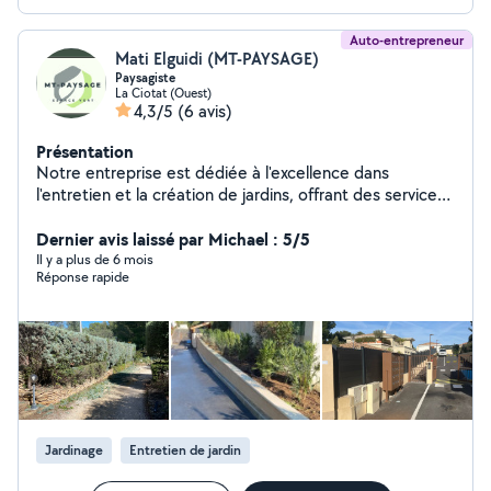
Auto-entrepreneur
Mati Elguidi (MT-PAYSAGE)
Paysagiste
La Ciotat (Ouest)
4,3/5
(6 avis)
Présentation
Notre entreprise est dédiée à l'excellence dans
l'entretien et la création de jardins, offrant des services
professionnels pour transformer vos espaces extérieurs,
pour prendre soin de votre jardin existant ou de
Dernier avis laissé par Michael : 5/5
concevoir un nouveau espace vert. Que ce soit pour
Il y a plus de 6 mois
Réponse rapide
des travaux de taille, de plantation, d'aménagement
paysager, ou même pour l'installation de systèmes
d'irrigation.
Jardinage
Entretien de jardin