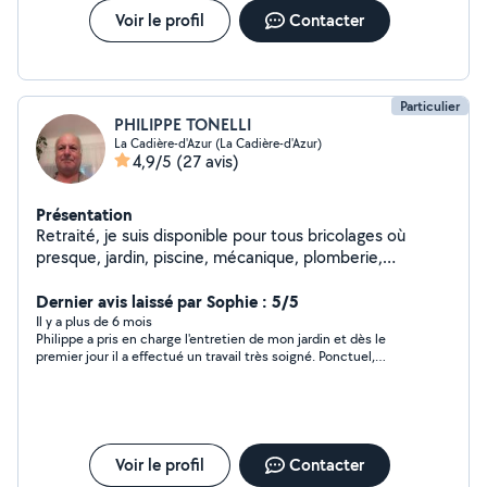
Voir le profil
Contacter
Particulier
PHILIPPE TONELLI
La Cadière-d'Azur (La Cadière-d'Azur)
4,9/5
(27 avis)
Présentation
Retraité, je suis disponible pour tous bricolages où
presque, jardin, piscine, mécanique, plomberie,
électricité... si je sais pas faire je ne fais pas.
Dernier avis laissé par Sophie : 5/5
Il y a plus de 6 mois
Philippe a pris en charge l'entretien de mon jardin et dès le
premier jour il a effectué un travail très soigné. Ponctuel,
compétent et sérieux, je recommande chaudement!
Voir le profil
Contacter