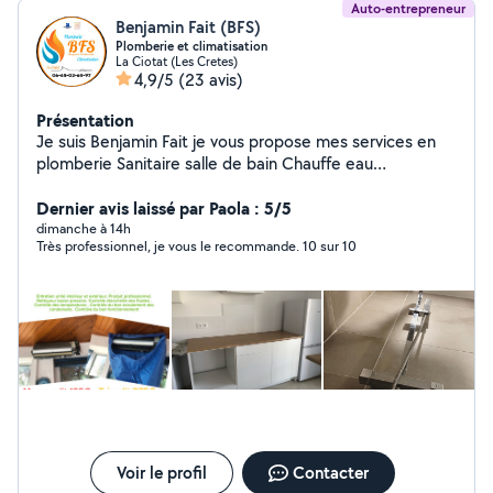
Auto-entrepreneur
Benjamin Fait (BFS)
Plomberie et climatisation
La Ciotat (Les Cretes)
4,9/5
(23 avis)
Présentation
Je suis Benjamin Fait je vous propose mes services en
plomberie Sanitaire salle de bain Chauffe eau
Depannage et climatisation Installation Entretien Prix sur
devis gratuit Intervention dans les bouches du Rhône,
Dernier avis laissé par Paola : 5/5
Var et paca Bricolages et autres éventuellement
dimanche à 14h
Très professionnel, je vous le recommande. 10 sur 10
possibles 06-65-02-65-97 A bientôt
Voir le profil
Contacter