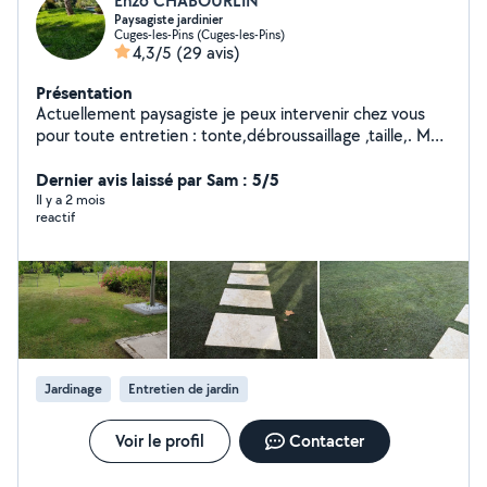
Enzo CHABOURLIN
Paysagiste jardinier
Cuges-les-Pins (Cuges-les-Pins)
4,3/5
(29 avis)
Présentation
Actuellement paysagiste je peux intervenir chez vous
pour toute entretien : tonte,débroussaillage ,taille,. Mais
aussi je fait aussi de la petite création :plantation
réalisation massif,... N'hésitez pas à me contacter quand
Dernier avis laissé par Sam : 5/5
vous voulez.
Il y a 2 mois
reactif
Jardinage
Entretien de jardin
Voir le profil
Contacter