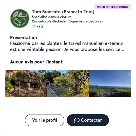
Auto-entrepreneur
Tom Brancato (Brancato Tom)
Spécialisé dans la clôture
Roquefort-la-Bédoule (Roquefort-la-Bédoule)
-/5
Présentation
Passionné par les plantes, le travail manuel en extérieur
est une véritable passion. Je vous propose les services
suivants depuis plus de 2 ans maintenant Pose de
clôtures (ganivelle, grillage, treillis soudé) avec barbelé
Aucun avis pour l'instant
Entretien d'espaces verts (villa) : débroussaillage,
désherbage, taille, coupe d'arbres morts Entretien de
clôtures avec débroussailleuse, taille-haie et élagueuse
Ouverture de maquis (roncier, élagueuse) Création de
jardins : plantation d'oliviers, immortelles, citronniers,
avocats, lavandes Installation et réparation de systèmes
d'irrigation en milieu agricole (raccords, peignes, goutte-
à-goutte)
Voir le profil
Contacter