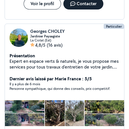
Voir le profil
Contacter
Particulier
Georges CHOLEY
Jardinier Paysagiste
La Ciotat (Est)
4,8/5
(16 avis)
Présentation
Expert en espace verts & naturels, je vous propose mes
services pour tous travaux d'entretien de votre jardin.
Parfaitement équipé, travail soigné, passion partagée,
prix attractifs & raisonnables. Equipé d'une remorque, je
Dernier avis laissé par Marie France : 5/5
propose également l'évacuation en déchèterie,
Il y a plus de 6 mois
Personne sympathique, qui donne des conseils, prix competitif.
l'acheminement de matériaux (sable, gravier, bois,
placo) ou transport d'objets encombrants. Je vous
réponds rapidement & propose un devis gratuit.
N'hésitez pas à me contacter, A bientôt !