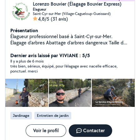
Lorenzo Bouvier (Élagage Bouvier Express)
Élagueur
Saint-Cyr-sur-Mer (Village-Cagueloup-Gueissard)
4,8/5
(31 avis)
Présentation
Élagueur professionnel basé à Saint-Cyr-sur-Mer.
Élagage d'arbres Abattage d'arbres dangereux Taille de
haies Débitage et évacuation des branches Intervention
rapide dans les secteurs : Saint-Cyr-sur-Mer La Ciotat
Dernier avis laissé par VIVIANE : 5/5
Bandol Le Beausset Sanary-sur-Mer Ollioules Devis
Il y a plus de 6 mois
très bien, sérieux, équipé, pour l'élagage avec nacelle efficace,
gratuit.
ponctuel. merci
Jardinage
Entretien de jardin
Voir le profil
Contacter