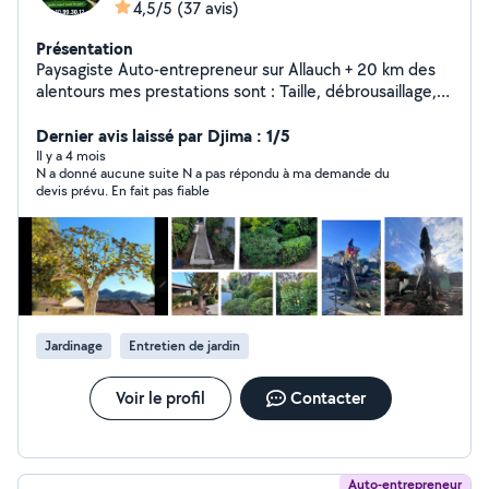
4,5/5
(37 avis)
Présentation
Paysagiste Auto-entrepreneur sur Allauch + 20 km des
alentours mes prestations sont : Taille, débrousaillage,
tonte de pelouse ,création, entretien, remise en état ,
déssouchage , abattage,arrosage automatique,
Dernier avis laissé par Djima : 1/5
élagage, évacuation des déchets verts . Devis gratuit et
Il y a 4 mois
N a donné aucune suite N a pas répondu à ma demande du
personnalisé. Les chèques césu sont acceptés et Cesu
devis prévu. En fait pas fiable
+ , je peut vous faire bénéficier des 50 % charges
fiscales en crédit d'impôt avec facture à l'appuie.
Jardinage
Entretien de jardin
Voir le profil
Contacter
Auto-entrepreneur