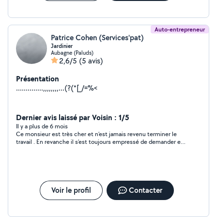
Auto-entrepreneur
Patrice Cohen (Services'pat)
Jardinier
Aubagne (Paluds)
2,6/5
(5 avis)
Présentation
..............,,,,,,,,...(?(*[_/=%<
Dernier avis laissé par Voisin : 1/5
Il y a plus de 6 mois
Ce monsieur est très cher et n’est jamais revenu terminer le
travail . En revanche il s’est toujours empressé de demander en
avance les sommes (et quelles sommes pour la prestation!) a
tout bien encaissé immédiatement et ne répond plus au
telephone quand on lui demande de revenir finir le travail
commencé. A bon entendeur…
Voir le profil
Contacter